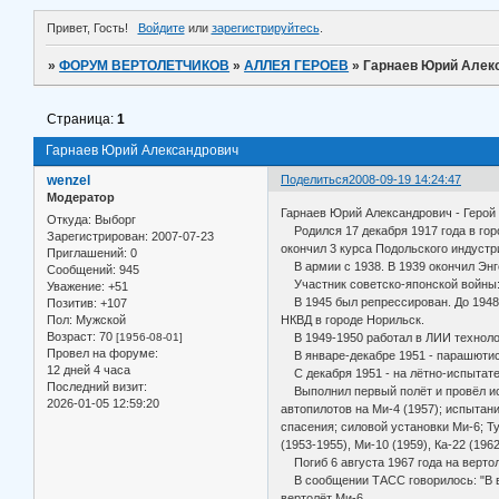
Привет, Гость!
Войдите
или
зарегистрируйтесь
.
»
ФОРУМ ВЕРТОЛЕТЧИКОВ
»
АЛЛЕЯ ГЕРОЕВ
»
Гарнаев Юрий Алек
Страница:
1
Гарнаев Юрий Александрович
wenzel
Поделиться
2008-09-19 14:24:47
Модератор
Гарнаев Юрий Александрович - Герой 
Откуда:
Выборг
Родился 17 декабря 1917 года в горо
Зарегистрирован
: 2007-07-23
окончил 3 курса Подольского индустр
Приглашений:
0
В армии с 1938. В 1939 окончил Энге
Сообщений:
945
Участник советско-японской войны: 
Уважение:
+51
В 1945 был репрессирован. До 1948 
Позитив:
+107
Пол:
Мужской
НКВД в городе Норильск.
Возраст:
70
[1956-08-01]
В 1949-1950 работал в ЛИИ технолог
Провел на форуме:
В январе-декабре 1951 - парашютист
12 дней 4 часа
С декабря 1951 - на лётно-испытате
Последний визит:
Выполнил первый полёт и провёл исп
2026-01-05 12:59:20
автопилотов на Ми-4 (1957); испытан
спасения; силовой установки Ми-6; Т
(1953-1955), Ми-10 (1959), Ка-22 (19
Погиб 6 августа 1967 года на верто
В сообщении ТАСС говорилось: "В во
вертолёт Ми-6.