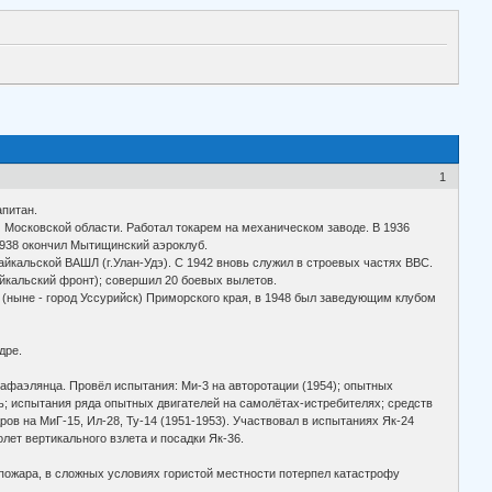
1
апитан.
) Московской области. Работал токарем на механическом заводе. В 1936
 1938 окончил Мытищинский аэроклуб.
йкальской ВАШЛ (г.Улан-Удэ). С 1942 вновь служил в строевых частях ВВС.
айкальский фронт); совершил 20 боевых вылетов.
(ныне - город Уссурийск) Приморского края, в 1948 был заведующим клубом
дре.
афаэлянца. Провёл испытания: Ми-3 на авторотации (1954); опытных
ь; испытания ряда опытных двигателей на самолётах-истребителях; средств
ров на МиГ-15, Ил-28, Ту-14 (1951-1953). Участвовал в испытаниях Як-24
олет вертикального взлета и посадки Як-36.
пожара, в сложных условиях гористой местности потерпел катастрофу