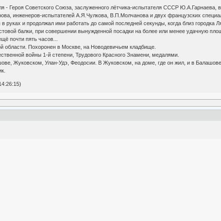
я - Героя Советского Союза, заслуженного лётчика-испытателя СССР Ю.А.Гарнаева, 
рова, инженеров-испытателей А.Я.Чулкова, В.П.Молчанова и двух французских специал
 руках и продолжал ими работать до самой последней секунды, когда близ городка Л
стовой балки, при совершении вынужденной посадки на более или менее удачную площ
щё почти пять часов...
 области. Похоронен в Москве, на Новодевичьем кладбище.
венной войны 1-й степени, Трудового Красного Знамени, медалями.
е, Жуковском, Улан-Удэ, Феодосии. В Жуковском, на доме, где он жил, и в Балашове
к.
4:26:15)