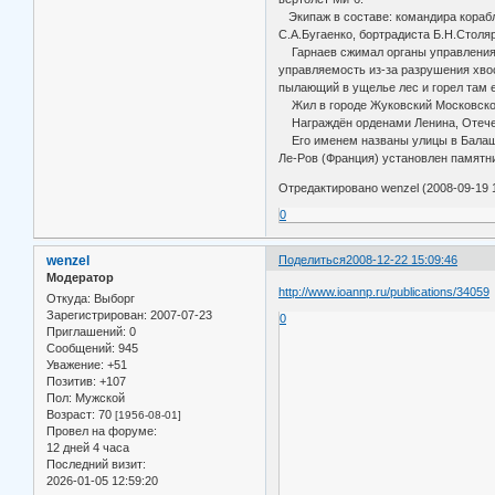
Экипаж в составе: командира корабл
С.А.Бугаенко, бортрадиста Б.Н.Столя
Гарнаев сжимал органы управления в
управляемость из-за разрушения хво
пылающий в ущелье лес и горел там е
Жил в городе Жуковский Московской
Награждён орденами Ленина, Отечест
Его именем названы улицы в Балашов
Ле-Ров (Франция) установлен памятни
Отредактировано wenzel (2008-09-19 1
0
wenzel
Поделиться
2008-12-22 15:09:46
Модератор
http://www.ioannp.ru/publications/34059
Откуда:
Выборг
Зарегистрирован
: 2007-07-23
0
Приглашений:
0
Сообщений:
945
Уважение:
+51
Позитив:
+107
Пол:
Мужской
Возраст:
70
[1956-08-01]
Провел на форуме:
12 дней 4 часа
Последний визит:
2026-01-05 12:59:20