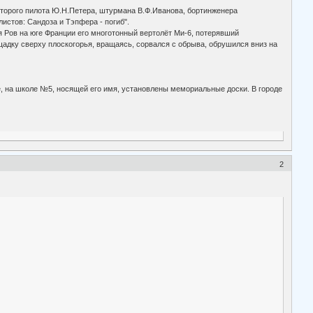
второго пилота Ю.Н.Петера, штурмана В.Ф.Иванова, бортинженера
истов: Сандоза и Тэпфера - погиб".
я Ров на юге Франции его многотонный вертолёт Ми-6, потерявший
адку сверху плоскогорья, вращаясь, сорвался с обрыва, обрушился вниз на
, на школе №5, носящей его имя, установлены мемориальные доски. В городе
2