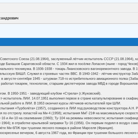
сандрович
Советского Союза (21.08.1964), заслуженный лётчик-испытатель СССР (21.08.1964), к
де Балашов Саратовской области. С 1934 жил в посёлке Лопасня (ныне - город Чехов
иального техникума. В 1936-1938 - токарь Лианозовского вагоноремонтного завода. В
льсскую ВАШЛ. Служил в строевых частях ВВС. В 1940-1942 - лётчик-инструктор Заба
в августе-сентябре 1945 - штурман 718-го истребительного авиационного полка (Заб
работал токарем, технологом, старшим диспетчером завода МВД в городе Ворошилов 
ом. В 1950-1951 - заведующий клубом «Стрела» (г.Жуковский).
-испытатель ЛИИ. 14.07.1951 выполнил первое в стране катапультирование в скафан
льной работе в ЛИИ. В 1953 окончил курсы лётчиков-испытателей при ШЛИ.
ытания «Турболёта» (1957), созданного в ЛИИ под руководством конструктора А.Н. Р
ия по отстрелу лопастей на Ми-4 (1958); испытания МиГ-21Ф на максимальную скорост
у-16 и Ан-10 на сваливание (1960); Ту-104 на режимы невесомости; испытания скафанд
62-1964); в отработке крыльевой заправки Ту-16 (1956). Он первым поднял в воздух сам
лёте Ми-6ПЖ при тушении лесного пожара в районе Марселя (Франция).
скресенье вечером, 6 августа 1967 года, во Франции при тушении большого лесного 