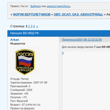
Привет, Гость!
Войдите
или
зарегистрируйтесь
.
»
ФОРУМ ВЕРТОЛЕТЧИКОВ
»
ОВП, ОСАП, ОАЭ, АВИАОТРЯДЫ.
»
Ав
Страница:
1
2
3
4
»
Авиация ВВ МВД РФ
Arkan
Поделиться
2007-08-13 23:32:56
Модератор
Для начала представляю
7 оаэ ВВ 
0
Откуда:
Питер
Зарегистрирован
: 2007-07-08
Приглашений:
0
Сообщений:
1583
Уважение:
+55
Позитив:
+73
Пол:
Мужской
Возраст:
67
[1959-06-14]
Провел на форуме: