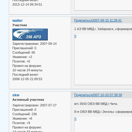
2013-12-14 09:34:51
walter
Поделиться
2007-09-15 11:28:41
Участник
1 АЭ ВВ МВД г. Хабаровск, сформиров
0
Зарегистрирован
: 2007-09-14
Приглашений:
0
Сообщений:
60
Уважение:
+2
Позитив:
+0
Провел на форуме:
10 часов 24 минуты
Последний визит:
2008-12-05 21:09:53
skw
Поделиться
2007-10-20 07:38:38
Активный участник
в/ч 3543 ОВЭ ВВ МВД г.Чита.
Зарегистрирован
: 2007-07-27
Приглашений:
0
8-я ОВЭ ВВ МВД г.Энгельс сформирова
Сообщений:
236
Уважение:
+8
0
Позитив:
+9
Провел на форуме:
14 часов 43 минуты