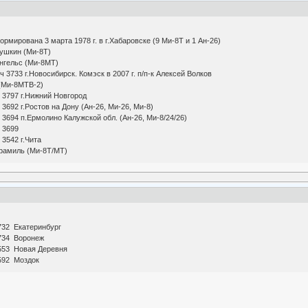
мирована 3 марта 1978 г. в г.Хабаровске (9 Ми-8Т и 1 Ан-26)
Пушкин (Ми-8Т)
Энгельс (Ми-8МТ)
 3733 г.Новосибирск. Комэск в 2007 г. п/п-к Алексей Волков
(Ми-8МТВ-2)
 3797 г.Нижний Новгород
3692 г.Ростов на Дону (Ан-26, Ми-26, Ми-8)
3694 п.Ермолино Калужской обл. (Ан-26, Ми-8/24/26)
 3699
 3542 г.Чита
Арамиль (Ми-8Т/МТ)
732 Екатеринбург
3734 Воронеж
3553 Новая Деревня
592 Моздок