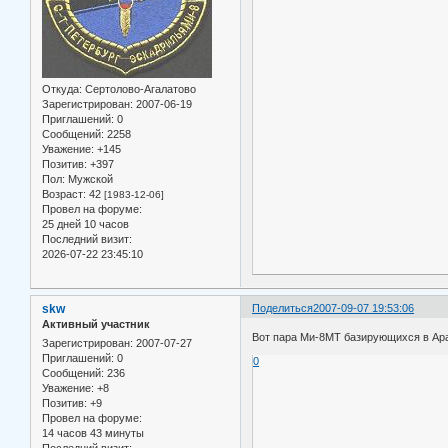
Откуда:
Сертолово-Агалатово
Зарегистрирован
: 2007-06-19
Приглашений:
0
Сообщений:
2258
Уважение:
+145
Позитив:
+397
Пол:
Мужской
Возраст:
42
[1983-12-06]
Провел на форуме:
25 дней 10 часов
Последний визит:
2026-07-22 23:45:10
skw
Поделиться
2007-09-07 19:53:06
Активный участник
Вот пара Ми-8МТ базирующихся в Ар
Зарегистрирован
: 2007-07-27
Приглашений:
0
0
Сообщений:
236
Уважение:
+8
Позитив:
+9
Провел на форуме:
14 часов 43 минуты
Последний визит: