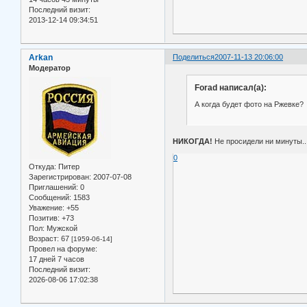
Последний визит:
2013-12-14 09:34:51
Arkan
Поделиться
2007-11-13 20:06:00
Модератор
Forad написал(а):
А когда будет фото на Ржевке?
НИКОГДА!
Не просидели ни минуты..
0
Откуда:
Питер
Зарегистрирован
: 2007-07-08
Приглашений:
0
Сообщений:
1583
Уважение:
+55
Позитив:
+73
Пол:
Мужской
Возраст:
67
[1959-06-14]
Провел на форуме:
17 дней 7 часов
Последний визит:
2026-08-06 17:02:38