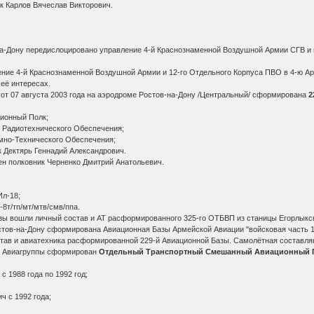
к Карлов Вячеслав Викторович.
в-на-Дону передислоцировано управление 4-й Краснознаменной Воздушной Армии СГВ 
ение 4-й Краснознаменной Воздушной Армии и 12-го Отдельного Корпуса ПВО в 4-ю 
её интересах.
 от 07 августа 2003 года на аэродроме Ростов-на-Дону /Центральный/ сформирована
2
ионный Полк;
и Радиотехнического Обеспечения;
мно-Технического Обеспечения;
 Дектярь Геннадий Александрович.
ен полковник Черненко Дмитрий Анатольевич.
Ил-18;
-8т/тп/мт/мтв/смв/ппа.
азы вошли личный состав и АТ расформированного 325-го ОТБВП из станицы Егорлыкс
остов-на-Дону сформирована Авиационная Базы Армейской Авиации "войсковая часть 1
тав и авиатехника расформированной 229-й Авиационной Базы. Самолётная составл
те Авиагруппы сформирован
Отдельный Транспортный Смешанный Авиационный 
 1988 года по 1992 год;
ч с 1992 года;