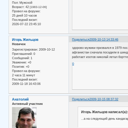
Пол:
Мужской
Возраст:
42
[1983-12-06]
Провел на форуме:
25 дней 10 часов
Последний визит:
2026-07-22 23:45:10
Игорь Жильцов
Поделиться
2009-10-13 14:33:46
Новичок
здорово мужики призвался в 1979 пос
Зарегистрирован
: 2009-10-12
афганистан сначала посадили в шинд
Приглашений:
0
работает изотов николай летал бортт
Сообщений:
1
Уважение:
+0
0
Позитив:
+0
Провел на форуме:
2 часа 11 минут
Последний визит:
2009-11-18 16:43:06
Анатолий
Поделиться
2009-10-15 08:37:32
Активный участник
Игорь Жильцов написал(а):
...а на следующий день кандага