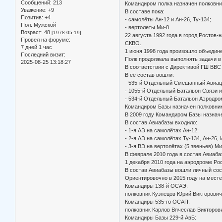
Сообщений:
213
Командиром полка назначен полковни
Уважение:
+9
В составе пока:
Позитив:
+4
- самолёты Ан-12 и Ан-26, Ту-134;
Пол:
Мужской
- вертолеты Ми-8.
Возраст:
48
[1978-05-19]
22 августа 1992 года в город Росто
Провел на форуме:
СКВО.
7 дней 1 час
1 июня 1998 года произошло объедин
Последний визит:
Полк продолжала выполнять задачи в 
2025-08-25 13:18:27
В соответствии с Директивой ГШ ВВС
В её состав вошли:
- 535-й Отдельный Смешанный Авиац
- 1055-й Отдельный Батальон Связи 
- 534-й Отдельный Батальон Аэродро
Командиром Базы назначен полковник
В 2009 году Командиром Базы назнач
В состав Авиабазы входило:
- 1-я АЭ на самолётах Ан-12;
- 2-я АЭ на самолётах Ту-134, Ан-26, 
- 3-я ВЭ на вертолётах (5 звеньев) Ми
В феврале 2010 года в состав Авиаб
1 декабря 2010 года на аэродроме Р
В состав Авиабазы вошли личный сос
Ориентировочно в 2015 году на мес
Командиры 138-й ОСАЭ:
полковник Кузнецов Юрий Викторович с
Командиры 535-го ОСАП:
полковник Карлов Вячеслав Викторови
Командиры Базы 229-й АвБ: