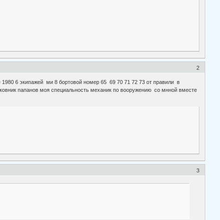
2
 1980 6 экипажей ми 8 бортовой номер 65 69 70 71 72 73 от правили в
лковник папанов моя специальность механик по вооружению со мнной вместе
3