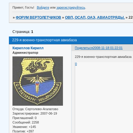
Привет, Гость!
Войдите
или
зарегистрируйтесь
.
»
ФОРУМ ВЕРТОЛЕТЧИКОВ
»
ОВП, ОСАП, ОАЭ, АВИАОТРЯДЫ.
»
22
Страница:
1
229-я военно-транспортная авиабаза
Кириллов Кирилл
Поделиться
2008-11-18 01:22:01
Администратор
229-я военно-транспортная авиабаза
0
Откуда:
Сертолово-Агалатово
Зарегистрирован
: 2007-06-19
Приглашений:
0
Сообщений:
2258
Уважение:
+145
Позитив:
+397