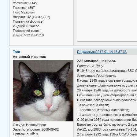
Уважение:
+145
Позитив:
+397
Пол:
Мужской
Возраст:
42
[1983-12-06]
Провел на форуме:
25 дней 10 часов
Последний визит:
2026-07-22 23:45:10
Tom
Поделиться
2017-01-14 16:37:33
Активный участник
229 Авиационная База.
Ростов-на-Дону.
В 1945 году на базе авиаотряда ВВС
Александра Георгиевича.
К концу 1945 года в составе эскадрил
Дальнейшее формирование осуществл
20 января 1946 года на должность к
Официальным Днём формирования счит
В составе эскадрильи было полность
- 3 авиазвена связи;
- 1 звено санитарных самолётов;
- 1 авиаотряд транспортных самолёто
С 20 июня 1954 года на основании Д
Впервые состав было включено 2 тран
Откуда:
Новосибирск
Ан-12, а с 1983 года самолёты Ту-134
Зарегистрирован
: 2008-09-02
Приглашений:
0
27 апреля 1992 года 138-я ОСАЭ бы