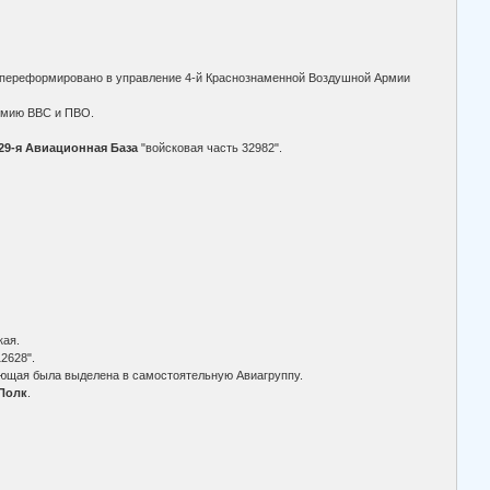
и переформировано в управление 4-й Краснознаменной Воздушной Армии
Армию ВВС и ПВО.
29-я Авиационная База
"войсковая часть 32982".
кая.
2628".
яющая была выделена в самостоятельную Авиагруппу.
Полк
.