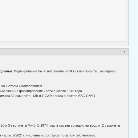
7
адрилья
. Формирование было возложено на КО ст.лейтенанта Ели-зарова
рнко Петром Филипповичем.
ый окончил формирование части в марте 1946 года.
 имела 32 самолёта. 138-я ОСАЭ вошла в состав ВВС СКВО.
26 и 3 вертолёта Ми-8. В 1974 году в состав эскадрильи вошли 2 самолёта
 часть 32982" с численным составом по штату 590 человек.