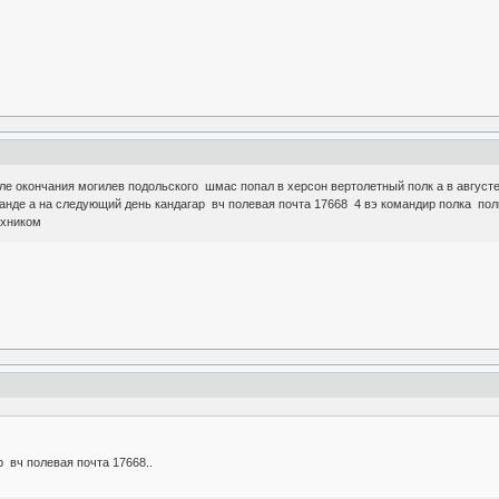
ле окончания могилев подольского шмас попал в херсон вертолетный полк а в августе
анде а на следующий день кандагар вч полевая почта 17668 4 вэ командир полка по
ехником
р вч полевая почта 17668..