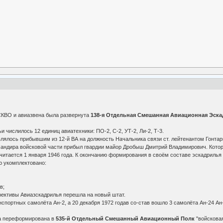
 СКВО и авиазвена была развернута
138-я Отдельная Смешанная Авиационная Эск
ьи числилось 12 единиц авиатехники: ПО-2, С-2, УТ-2, Ли-2, Т-3.
ялось прибывшим из 12-й ВА на должность Начальника связи ст. лейтенантом Гонта
омандира войсковой части прибыл гвардии майор Дробыш Дмитрий Владимирович. Котор
ается 1 января 1946 года. К окончанию формирования в своём составе эскадрилья
ю укомплектовано:
в;
ирективы Авиазскадрилья перешла на новый штат.
спортных самолёта Ан-2, а 20 декабря 1972 годав со-став вошло 3 самолёта Ан-24 Ан-
.
ла переформирована в
535-й Отдельный Смешанный Авиационный Полк
"войсковая