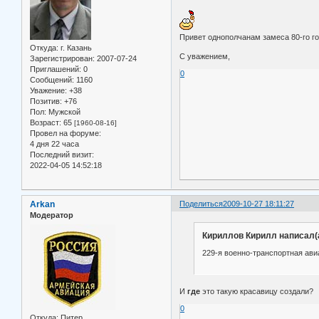
Привет однополчанам замеса 80-го го
Откуда:
г. Казань
С уважением,
Зарегистрирован
: 2007-07-24
Приглашений:
0
0
Сообщений:
1160
Уважение:
+38
Позитив:
+76
Пол:
Мужской
Возраст:
65
[1960-08-16]
Провел на форуме:
4 дня 22 часа
Последний визит:
2022-04-05 14:52:18
Arkan
Поделиться
2009-10-27 18:11:27
Модератор
Кириллов Кирилл написал(а
229-я военно-транспортная ави
И
где
это такую красавицу создали?
0
Откуда:
Питер