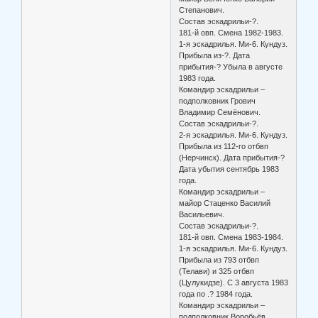
Степанович.
Состав эскадрильи-?.
181-й овп. Смена 1982-1983.
1-я эскадрилья. Ми-6. Кундуз.
Прибыла из-?. Дата
прибытия-? Убыла в августе
1983 года.
Командир эскадрильи –
подполковник Грович
Владимир Семёнович.
Состав эскадрильи-?.
2-я эскадрилья. Ми-6. Кундуз.
Прибыла из 112-го отбвп
(Нерчинск). Дата прибытия-?
Дата убытия сентябрь 1983
года.
Командир эскадрильи –
майор Стаценко Василий
Васильевич.
Состав эскадрильи-?.
181-й овп. Смена 1983-1984.
1-я эскадрилья. Ми-6. Кундуз.
Прибыла из 793 отбвп
(Телави) и 325 отбвп
(Цулукидзе). С 3 августа 1983
года по .? 1984 года.
Командир эскадрильи –
подполковник Воробьёв