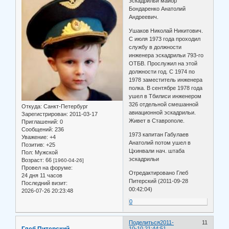
эскадрильи майор
Бондаренко Анатолий
Андреевич.
Ушаков Николай Никитович.
С июля 1973 года проходил
службу в должности
инженера эскадрильи 793-го
ОТБВ. Прослужил на этой
должности год. С 1974 по
1978 заместитель инженера
полка. В сентябре 1978 года
ушел в Тбилиси инженером
326 отдельной смешанной
Откуда:
Санкт-Петербург
авиационной эскадрильи.
Зарегистрирован
: 2011-03-17
Живет в Ставрополе.
Приглашений:
0
Сообщений:
236
1973 капитан Габулаев
Уважение:
+4
Анатолий потом ушел в
Позитив:
+25
Цхинвали нач. штаба
Пол:
Мужской
эскадрильи
Возраст:
66
[1960-04-26]
Провел на форуме:
Отредактировано Глеб
24 дня 11 часов
Питерский (2011-09-28
Последний визит:
00:42:04)
2026-07-26 20:23:48
0
Поделиться
2011-
11
Глеб Питерский
10-10 21:44:51