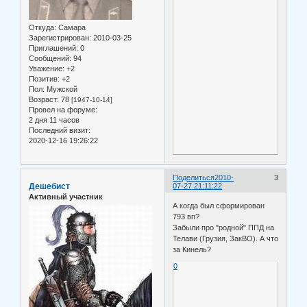
Откуда:
Самара
Зарегистрирован
: 2010-03-25
Приглашений:
0
Сообщений:
94
Уважение:
+2
Позитив:
+2
Пол:
Мужской
Возраст:
78
[1947-10-14]
Провел на форуме:
2 дня 11 часов
Последний визит:
2020-12-16 19:26:22
Поделиться
2010-
3
Дешебист
07-27 21:11:22
Активный участник
А когда был сформирован
793 вп?
Забыли про "родной" ППД на
Телави (Грузия, ЗакВО). А что
за Кинель?
0