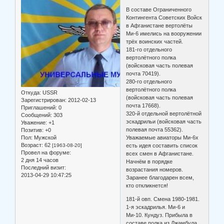
В составе Ограниченного
Контингента Советских Войск
в Афганистане вертолёты
Ми-6 имелись на вооружении
трёх воинских частей.
181-го отдельного
вертолётного полка
(войсковая часть полевая
почта 70419).
280-го отдельного
вертолётного полка
Откуда:
USSR
(войсковая часть полевая
Зарегистрирован
: 2012-02-13
почта 17668).
Приглашений:
0
320-й отдельной вертолётной
Сообщений:
303
эскадрильи (войсковая часть
Уважение:
+1
полевая почта 55362).
Позитив:
+0
Уважаемые авиаторы Ми-6х
Пол:
Мужской
Возраст:
62
есть идея составить список
[1963-08-20]
Провел на форуме:
всех смен в Афганистане.
2 дня 14 часов
Начнём в порядке
Последний визит:
возрастания номеров.
2013-04-29 10:47:25
Заранее благодарен всем,
кто откликнется!
181-й овп. Смена 1980-1981.
1-я эскадрилья. Ми-6 и
Ми-10. Кундуз. Прибыла в
составе полка из Джамбула.