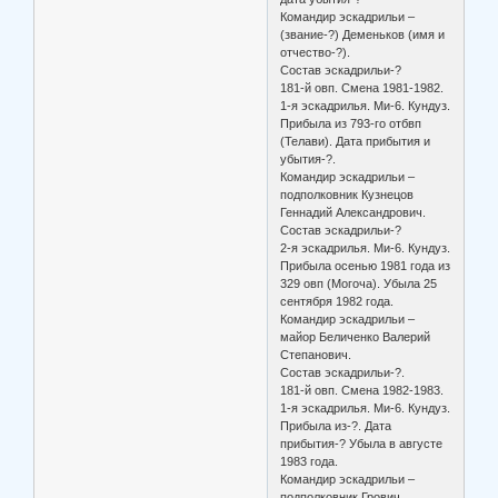
Командир эскадрильи –
(звание-?) Деменьков (имя и
отчество-?).
Состав эскадрильи-?
181-й овп. Смена 1981-1982.
1-я эскадрилья. Ми-6. Кундуз.
Прибыла из 793-го отбвп
(Телави). Дата прибытия и
убытия-?.
Командир эскадрильи –
подполковник Кузнецов
Геннадий Александрович.
Состав эскадрильи-?
2-я эскадрилья. Ми-6. Кундуз.
Прибыла осенью 1981 года из
329 овп (Могоча). Убыла 25
сентября 1982 года.
Командир эскадрильи –
майор Беличенко Валерий
Степанович.
Состав эскадрильи-?.
181-й овп. Смена 1982-1983.
1-я эскадрилья. Ми-6. Кундуз.
Прибыла из-?. Дата
прибытия-? Убыла в августе
1983 года.
Командир эскадрильи –
подполковник Грович