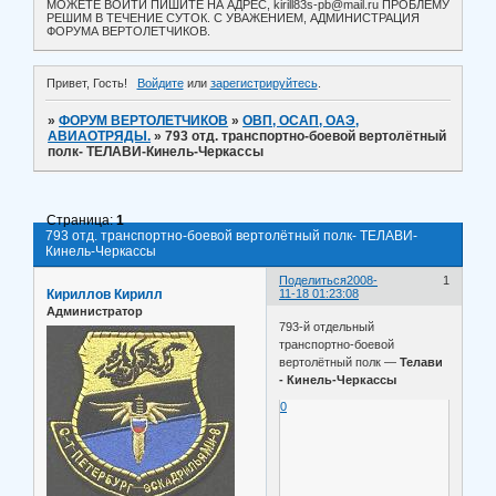
МОЖЕТЕ ВОЙТИ ПИШИТЕ НА АДРЕС, kirill83s-pb@mail.ru ПРОБЛЕМУ
РЕШИМ В ТЕЧЕНИЕ СУТОК. С УВАЖЕНИЕМ, АДМИНИСТРАЦИЯ
ФОРУМА ВЕРТОЛЕТЧИКОВ.
Привет, Гость!
Войдите
или
зарегистрируйтесь
.
»
ФОРУМ ВЕРТОЛЕТЧИКОВ
»
ОВП, ОСАП, ОАЭ,
АВИАОТРЯДЫ.
»
793 отд. транспортно-боевой вертолётный
полк- ТЕЛАВИ-Кинель-Черкассы
Страница:
1
793 отд. транспортно-боевой вертолётный полк- ТЕЛАВИ-
Кинель-Черкассы
Поделиться
2008-
1
Кириллов Кирилл
11-18 01:23:08
Администратор
793-й отдельный
транспортно-боевой
вертолётный полк —
Телави
- Кинель-Черкассы
0