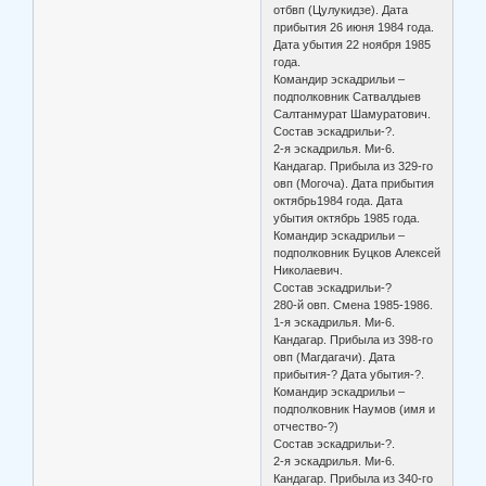
отбвп (Цулукидзе). Дата
прибытия 26 июня 1984 года.
Дата убытия 22 ноября 1985
года.
Командир эскадрильи –
подполковник Сатвалдыев
Салтанмурат Шамуратович.
Состав эскадрильи-?.
2-я эскадрилья. Ми-6.
Кандагар. Прибыла из 329-го
овп (Могоча). Дата прибытия
октябрь1984 года. Дата
убытия октябрь 1985 года.
Командир эскадрильи –
подполковник Буцков Алексей
Николаевич.
Состав эскадрильи-?
280-й овп. Смена 1985-1986.
1-я эскадрилья. Ми-6.
Кандагар. Прибыла из 398-го
овп (Магдагачи). Дата
прибытия-? Дата убытия-?.
Командир эскадрильи –
подполковник Наумов (имя и
отчество-?)
Состав эскадрильи-?.
2-я эскадрилья. Ми-6.
Кандагар. Прибыла из 340-го