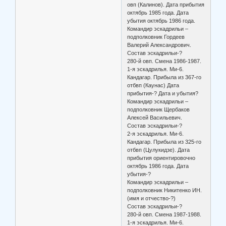
овп (Калинов). Дата прибытия
октябрь 1985 года. Дата
убытия октябрь 1986 года.
Командир эскадрильи –
подполковник Гордеев
Валерий Александрович.
Состав эскадрильи-?
280-й овп. Смена 1986-1987.
1-я эскадрилья. Ми-6.
Кандагар. Прибыла из 367-го
отбвп (Каунас) Дата
прибытия-? Дата и убытия?
Командир эскадрильи –
подполковник Щербаков
Алексей Васильевич.
Состав эскадрильи-?
2-я эскадрилья. Ми-6.
Кандагар. Прибыла из 325-го
отбвп (Цулукидзе). Дата
прибытия ориентировочно
октябрь 1986 года. Дата
убытия-?
Командир эскадрильи –
подполковник Никитенко ИН.
(имя и отчество-?)
Состав эскадрильи-?
280-й овп. Смена 1987-1988.
1-я эскадрилья. Ми-6.