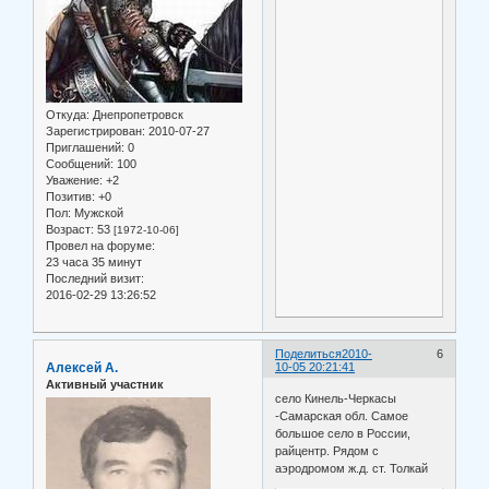
Откуда:
Днепропетровск
Зарегистрирован
: 2010-07-27
Приглашений:
0
Сообщений:
100
Уважение:
+2
Позитив:
+0
Пол:
Мужской
Возраст:
53
[1972-10-06]
Провел на форуме:
23 часа 35 минут
Последний визит:
2016-02-29 13:26:52
Поделиться
2010-
6
Алексей А.
10-05 20:21:41
Активный участник
село Кинель-Черкасы
-Самарская обл. Самое
большое село в России,
райцентр. Рядом с
аэродромом ж.д. ст. Толкай