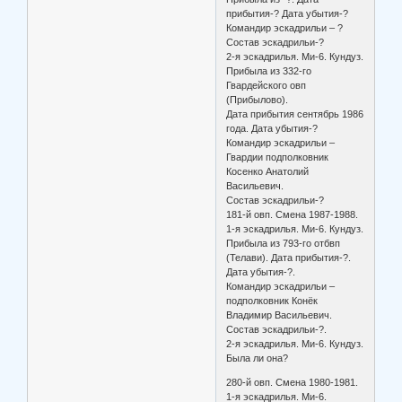
прибытия-? Дата убытия-?
Командир эскадрильи – ?
Состав эскадрильи-?
2-я эскадрилья. Ми-6. Кундуз.
Прибыла из 332-го
Гвардейского овп
(Прибылово).
Дата прибытия сентябрь 1986
года. Дата убытия-?
Командир эскадрильи –
Гвардии подполковник
Косенко Анатолий
Васильевич.
Состав эскадрильи-?
181-й овп. Смена 1987-1988.
1-я эскадрилья. Ми-6. Кундуз.
Прибыла из 793-го отбвп
(Телави). Дата прибытия-?.
Дата убытия-?.
Командир эскадрильи –
подполковник Конёк
Владимир Васильевич.
Состав эскадрильи-?.
2-я эскадрилья. Ми-6. Кундуз.
Была ли она?
280-й овп. Смена 1980-1981.
1-я эскадрилья. Ми-6.