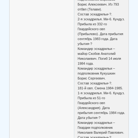
Борис Алексеевич. Из 793
отбвп (Телави).
Состав эскадрильи-?.
2-я эскадрилья. Ми-6. Кундуз.
Прибыла из 332-го
Гвардейского овп
(Прибылово). Дата прибытия
сентябрь 1983 года. Дата
убытия-?
Командир эскадрильи –
майор Скобов Анатолий
Николаевич. Погиб 14 июля
1984 года.
Командир эскадрильи –
подполковник Кукушкин
Борис Сергеевич.
Состав эскадрильи-?.
181-й овп. Смена 1984-1985.
1-я эскадрилья. Ми-6. Кундуз.
Прибыла из 51-го
Гвардейского овп
(Александрия). Дата
прибытия сентябрь 1984 года.
Дата убытия-?
Командир эскадрильи –
Гвардии подполковник
Николаев Валерий Павлович.
Состав эскадрильи-?.