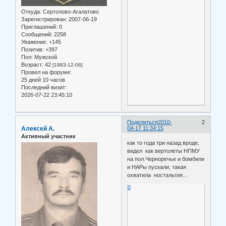
Откуда:
Сертолово-Агалатово
Зарегистрирован
: 2007-06-19
Приглашений:
0
Сообщений:
2258
Уважение:
+145
Позитив:
+397
Пол:
Мужской
Возраст:
42
[1983-12-06]
Провел на форуме:
25 дней 10 часов
Последний визит:
2026-07-22 23:45:10
Поделиться
2010-
2
Алексей А.
04-17 11:34:15
Активный участник
как то года три назад вроде,
видел как вертолеты НПМУ
на пол.Черноречье и бомбили
и НАРы пускали, такая
охватила ностальгия...
0