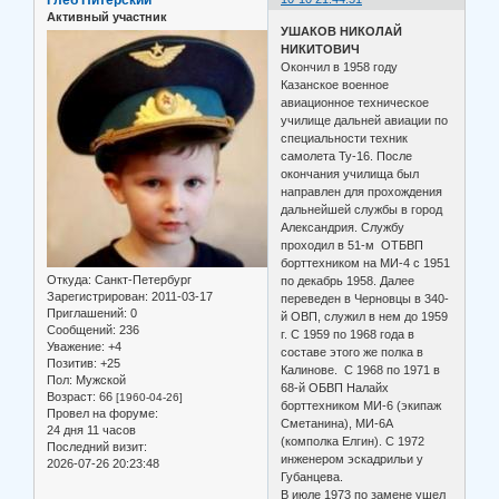
Активный участник
УШАКОВ НИКОЛАЙ
НИКИТОВИЧ
Окончил в 1958 году
Казанское военное
авиационное техническое
училище дальней авиации по
специальности техник
самолета Ту-16. После
окончания училища был
направлен для прохождения
дальнейшей службы в город
Александрия. Службу
проходил в 51-м ОТБВП
борттехником на МИ-4 с 1951
Откуда:
Санкт-Петербург
по декабрь 1958. Далее
Зарегистрирован
: 2011-03-17
переведен в Черновцы в 340-
Приглашений:
0
й ОВП, служил в нем до 1959
Сообщений:
236
г. С 1959 по 1968 года в
Уважение:
+4
составе этого же полка в
Позитив:
+25
Калинове. С 1968 по 1971 в
Пол:
Мужской
68-й ОБВП Налайх
Возраст:
66
[1960-04-26]
борттехником МИ-6 (экипаж
Провел на форуме:
Сметанина), МИ-6А
24 дня 11 часов
(комполка Елгин). С 1972
Последний визит:
инженером эскадрильи у
2026-07-26 20:23:48
Губанцева.
В июле 1973 по замене ушел