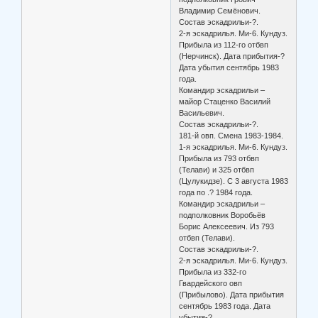
Владимир Семёнович.
Состав эскадрильи-?.
2-я эскадрилья. Ми-6. Кундуз.
Прибыла из 112-го отбвп
(Нерчинск). Дата прибытия-?
Дата убытия сентябрь 1983
года.
Командир эскадрильи –
майор Стаценко Василий
Васильевич.
Состав эскадрильи-?.
181-й овп. Смена 1983-1984.
1-я эскадрилья. Ми-6. Кундуз.
Прибыла из 793 отбвп
(Телави) и 325 отбвп
(Цулукидзе). С 3 августа 1983
года по .? 1984 года.
Командир эскадрильи –
подполковник Воробьёв
Борис Алексеевич. Из 793
отбвп (Телави).
Состав эскадрильи-?.
2-я эскадрилья. Ми-6. Кундуз.
Прибыла из 332-го
Гвардейского овп
(Прибылово). Дата прибытия
сентябрь 1983 года. Дата
убытия-?