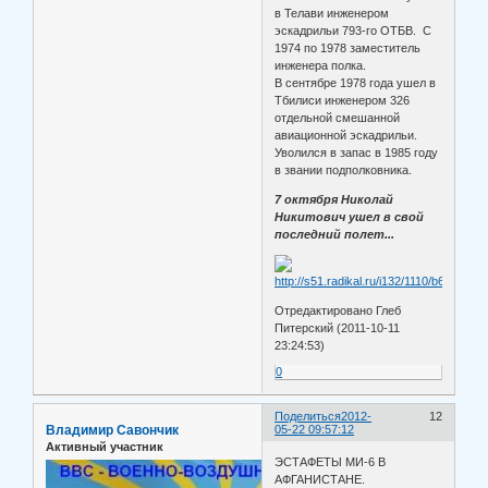
в Телави инженером
эскадрильи 793-го ОТБВ. С
1974 по 1978 заместитель
инженера полка.
В сентябре 1978 года ушел в
Тбилиси инженером 326
отдельной смешанной
авиационной эскадрильи.
Уволился в запас в 1985 году
в звании подполковника.
7 октября Николай
Никитович ушел в свой
последний полет...
Отредактировано Глеб
Питерский (2011-10-11
23:24:53)
0
Поделиться
2012-
12
Владимир Савончик
05-22 09:57:12
Активный участник
ЭСТАФЕТЫ МИ-6 В
АФГАНИСТАНЕ.