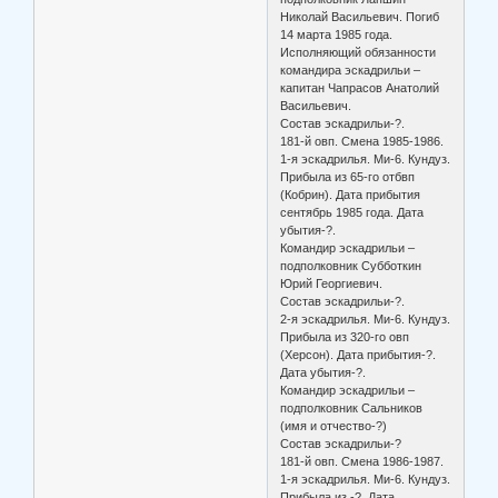
Николай Васильевич. Погиб
14 марта 1985 года.
Исполняющий обязанности
командира эскадрильи –
капитан Чапрасов Анатолий
Васильевич.
Состав эскадрильи-?.
181-й овп. Смена 1985-1986.
1-я эскадрилья. Ми-6. Кундуз.
Прибыла из 65-го отбвп
(Кобрин). Дата прибытия
сентябрь 1985 года. Дата
убытия-?.
Командир эскадрильи –
подполковник Субботкин
Юрий Георгиевич.
Состав эскадрильи-?.
2-я эскадрилья. Ми-6. Кундуз.
Прибыла из 320-го овп
(Херсон). Дата прибытия-?.
Дата убытия-?.
Командир эскадрильи –
подполковник Сальников
(имя и отчество-?)
Состав эскадрильи-?
181-й овп. Смена 1986-1987.
1-я эскадрилья. Ми-6. Кундуз.
Прибыла из -?. Дата