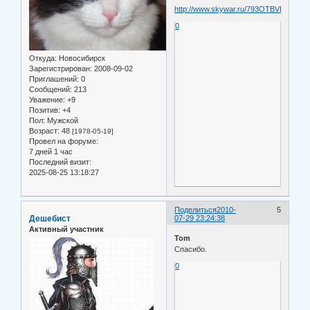
http://www.skywar.ru/793OTBVP.html
0
Откуда:
Новосибирск
Зарегистрирован
: 2008-09-02
Приглашений:
0
Сообщений:
213
Уважение:
+9
Позитив:
+4
Пол:
Мужской
Возраст:
48
[1978-05-19]
Провел на форуме:
7 дней 1 час
Последний визит:
2025-08-25 13:18:27
Поделиться
2010-
5
Дешебист
07-29 23:24:38
Активный участник
Tom
Спасибо.
0