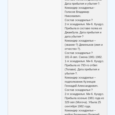
Дата прибытия и убытия-?.
Командир эскадрильи -
Голосов Владимир
Николаевич.
Состав эскадрильи-?
2-я эскадрилья. Ми-6. Кундуз.
Прибыла в составе полка из
Джамбула. Дата прибытия и
дата убытия-?
Командир эскадрильи –
(звание-?) Деменьков (имя и
отчество-?).
Состав эскадрильи-?
181-й овп. Смена 1981-1982.
1-я эскадрилья. Ми-6. Кундуз.
Прибыла из 793-го отбвп
(Телави). Дата прибытия и
убытия-?.
Командир эскадрильи –
подполковник Кузнецов
Геннадий Александрович.
Состав эскадрильи-?
2-я эскадрилья. Ми-6. Кундуз.
Прибыла осенью 1981 года из
329 овп (Могоча). Убыла 25
сентября 1982 года.
Командир эскадрильи –
майор Беличенко Валерий