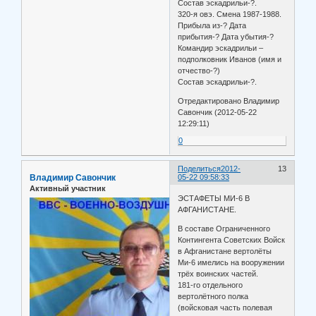
Состав эскадрильи-?.
320-я овэ. Смена 1987-1988.
Прибыла из-? Дата
прибытия-? Дата убытия-?
Командир эскадрильи –
подполковник Иванов (имя и
отчество-?)
Состав эскадрильи-?.
Отредактировано Владимир
Савончик (2012-05-22
12:29:11)
0
Поделиться
2012-
13
Владимир Савончик
05-22 09:58:33
Активный участник
ЭСТАФЕТЫ МИ-6 В
АФГАНИСТАНЕ.
В составе Ограниченного
Контингента Советских Войск
в Афганистане вертолёты
Ми-6 имелись на вооружении
трёх воинских частей.
181-го отдельного
вертолётного полка
(войсковая часть полевая