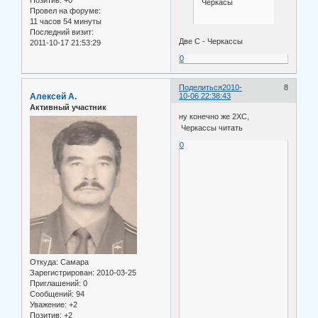
Позитив:
+0
Черкасы
Провел на форуме:
11 часов 54 минуты
Последний визит:
Две С - Черкассы
2011-10-17 21:53:29
0
Поделиться
2010-
8
Алексей А.
10-06 22:38:43
Активный участник
ну конечно же 2ХС,
Черкассы читать
0
Откуда:
Самара
Зарегистрирован
: 2010-03-25
Приглашений:
0
Сообщений:
94
Уважение:
+2
Позитив:
+2