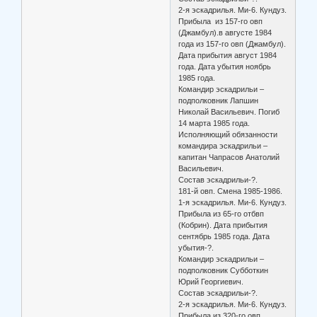
2-я эскадрилья. Ми-6. Кундуз.
Прибыла из 157-го овп
(Джамбул).в августе 1984
года из 157-го овп (Джамбул).
Дата прибытия август 1984
года. Дата убытия ноябрь
1985 года.
Командир эскадрильи –
подполковник Лапшин
Николай Васильевич. Погиб
14 марта 1985 года.
Исполняющий обязанности
командира эскадрильи –
капитан Чапрасов Анатолий
Васильевич.
Состав эскадрильи-?.
181-й овп. Смена 1985-1986.
1-я эскадрилья. Ми-6. Кундуз.
Прибыла из 65-го отбвп
(Кобрин). Дата прибытия
сентябрь 1985 года. Дата
убытия-?.
Командир эскадрильи –
подполковник Субботкин
Юрий Георгиевич.
Состав эскадрильи-?.
2-я эскадрилья. Ми-6. Кундуз.
Прибыла из 320-го овп