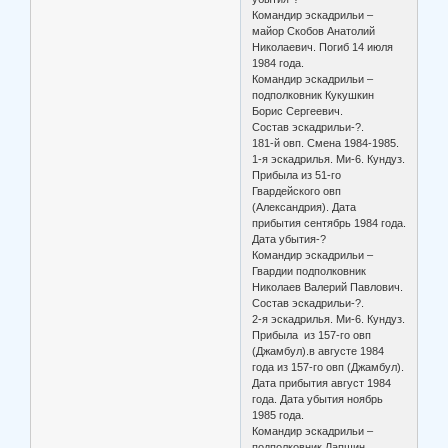
Командир эскадрильи –
майор Скобов Анатолий
Николаевич. Погиб 14 июля
1984 года.
Командир эскадрильи –
подполковник Кукушкин
Борис Сергеевич.
Состав эскадрильи-?.
181-й овп. Смена 1984-1985.
1-я эскадрилья. Ми-6. Кундуз.
Прибыла из 51-го
Гвардейского овп
(Александрия). Дата
прибытия сентябрь 1984 года.
Дата убытия-?
Командир эскадрильи –
Гвардии подполковник
Николаев Валерий Павлович.
Состав эскадрильи-?.
2-я эскадрилья. Ми-6. Кундуз.
Прибыла из 157-го овп
(Джамбул).в августе 1984
года из 157-го овп (Джамбул).
Дата прибытия август 1984
года. Дата убытия ноябрь
1985 года.
Командир эскадрильи –
подполковник Лапшин