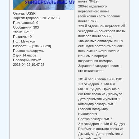
почта 70419).
280-го отдельного
вертолётного полка
Откуда:
USSR
(войсковая часть полевая
Зарегистрирован
: 2012-02-13
почта 17668).
Приглашений:
0
320-й отдельной вертолётной
Сообщений:
303
эскадрильи (войсковая часть
Уважение:
+1
полевая почта 55362).
Позитив:
+0
Уважаемые авиаторы Ми-6х
Пол:
Мужской
Возраст:
62
есть идея составить список
[1963-08-20]
Провел на форуме:
всех смен в Афганистане.
2 дня 14 часов
Начнём в порядке
Последний визит:
возрастания номеров.
2013-04-29 10:47:25
Заранее благодарен всем,
кто откликнется!
181-й овп. Смена 1980-1981.
1-я эскадрилья. Ми-6 и
Ми-10. Кундуз. Прибыла в
составе полка из Джамбула.
Дата прибытия и убытия-?.
Командир эскадрильи -
Голосов Владимир
Николаевич.
Состав эскадрильи-?
2-я эскадрилья. Ми-6. Кундуз.
Прибыла в составе полка из
Джамбула. Дата прибытия и
дата убытия-?