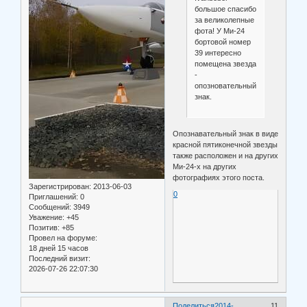
большое спасибо
за великолепные
фота! У Ми-24
бортовой номер
39 интересно
помещена звезда
-
опозновательный
знак.
Опознавательный знак в виде
красной пятиконечной звезды
также расположен и на других
Ми-24-х на других
фотографиях этого поста.
Зарегистрирован
: 2013-06-03
0
Приглашений:
0
Сообщений:
3949
Уважение:
+45
Позитив:
+85
Провел на форуме:
18 дней 15 часов
Последний визит:
2026-07-26 22:07:30
Поделиться
2014-
11