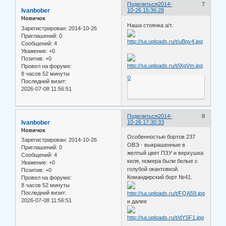
Поделиться
2014-
7
Ivanbober
10-26 15:36:28
Новичок
Наша стоянка а/т.
Зарегистрирован
: 2014-10-26
Приглашений:
0
Сообщений:
4
Уважение:
+0
Позитив:
+0
Провел на форуме:
8 часов 52 минуты
0
Последний визит:
2026-07-08 11:56:51
Поделиться
2014-
8
Ivanbober
10-26 17:30:33
Новичок
Особенностью бортов 237
Зарегистрирован
: 2014-10-26
ОВЭ - выкрашенные в
Приглашений:
0
желтый цвет ПЗУ и верхушка
Сообщений:
4
киля, номера были белые с
Уважение:
+0
голубой окантовкой.
Позитив:
+0
Командирский борт №41.
Провел на форуме:
8 часов 52 минуты
Последний визит:
2026-07-08 11:56:51
и далее