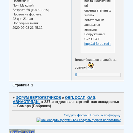
поста.Положение
Позитив:
+0
Пол:
Мужской
об
Возраст:
69
[1957-03-15]
опознавательных
Провел на форуме:
знаках
22 дня 21 час
летательных
Последний визит:
аппаратов
2020-02-08 21:45:12
авиации
Вооружённых
Сил СССР
http://airforce.ru/information/mark
fencer
большое спасибо за
ссылку!
0
Страница:
1
»
ФОРУМ ВЕРТОЛЕТЧИКОВ
»
ОВП, ОСАП, ОАЭ,
АВИАОТРЯДЫ.
»
237-я отдельная вертолётная эскадрилья
— Самара (Бобровка)
Создать форум
|
Помощь по форуму