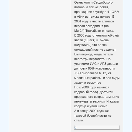
Озинского и Сердобского
полков, а так-же ребят,
прошедших службу в 41 ОВЭ
в Айни из тех-же полков. В
2001 году в часть влилась
первая эскадрилья (на
Ми-24) Толкайского полка.
В 2008 году отметили юбилей
части (10 лет) и очень
надеялись, что волна
сокращений нас не заденет.
Был период, когда летало
всего три вертолёта. Но
усилиями ИАС и АРЗ довели
до почти 90% исправности.
ТЭЧ выполняла 6, 12, 24
месячные работы. и все виды
замен и ремонтов.
Но к 2008 году начался
кадровый голод. Достигли
предельного возраста многие
инженеры и техники. И ждали
квартир и увольнения.
А в конце 2009 года как
таковой боевой части не
стало.
0