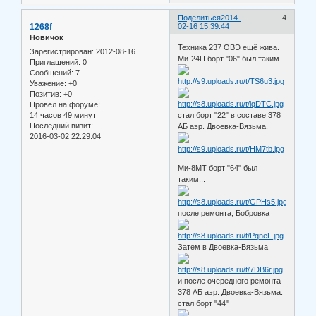
Поделиться
2014-
4
1268f
02-16 15:39:44
Новичок
Техника 237 ОВЭ ещё жива.
Зарегистрирован
: 2012-08-16
Ми-24П борт "06" был таким...
Приглашений:
0
Сообщений:
7
Уважение:
+0
Позитив:
+0
Провел на форуме:
14 часов 49 минут
стал борт "22" в составе 378
Последний визит:
АБ аэр. Двоевка-Вязьма.
2016-03-02 22:29:04
Ми-8МТ борт "64" был
таким...
после ремонта, Бобровка
Затем в Двоевка-Вязьма
и после очередного ремонта
378 АБ аэр. Двоевка-Вязьма.
стал борт "44"