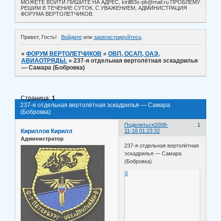
МОЖЕТЕ ВОЙТИ ПИШИТЕ НА АДРЕС, kirill83s-pb@mail.ru ПРОБЛЕМУ
РЕШИМ В ТЕЧЕНИЕ СУТОК. С УВАЖЕНИЕМ, АДМИНИСТРАЦИЯ
ФОРУМА ВЕРТОЛЕТЧИКОВ.
Привет, Гость!
Войдите
или
зарегистрируйтесь
.
»
ФОРУМ ВЕРТОЛЕТЧИКОВ
»
ОВП, ОСАП, ОАЭ,
АВИАОТРЯДЫ.
»
237-я отдельная вертолётная эскадрилья
— Самара (Бобровка)
Страница:
1
237-я отдельная вертолётная эскадрилья — Самара
(Бобровка)
Поделиться
2008-
1
Кириллов Кирилл
11-18 01:23:32
Администратор
237-я отдельная вертолётная
эскадрилья — Самара
(Бобровка)
0