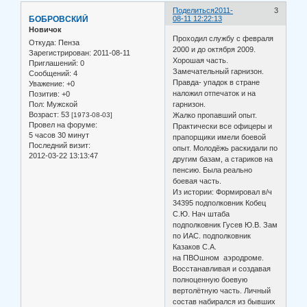
Поделиться
2011-
3
БОБРОВСКИЙ
08-11 12:22:13
Новичок
Проходил службу с февраля
Откуда:
Пенза
2000 и до октября 2009.
Зарегистрирован
: 2011-08-11
Хорошая часть.
Приглашений:
0
Замечательный гарнизон.
Сообщений:
4
Правда- упадок в стране
Уважение:
+0
наложил отпечаток и на
Позитив:
+0
Пол:
Мужской
гарнизон.
Возраст:
53
[1973-08-03]
Жалко пропавший опыт.
Провел на форуме:
Практически все офицеры и
5 часов 30 минут
прапорщики имели боевой
Последний визит:
опыт. Молодёжь раскидали по
2012-03-22 13:13:47
другим базам, а стариков на
пенсию. Была реально
боевая часть.
Из истории: Формировал в/ч
34395 подполковник Кобец
С.Ю. Нач штаба
подполковник Гусев Ю.В. Зам
по ИАС. подполковник
Казаков С.А.
на ПВОшном аэродроме.
Восстанавливая и создавая
полноценную боевую
вертолётную часть. Личный
состав набирался из бывших