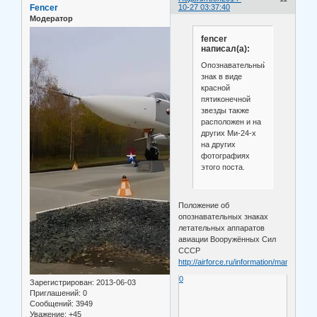
Fencer
10-27 03:37:40
Модератор
fencer
написал(а):
Опознавательный
знак в виде
красной
пятиконечной
звезды также
расположен и на
других Ми-24-х
на других
фотографиях
этого поста.
Положение об
опознавательных знаках
летательных аппаратов
авиации Вооружённых Сил
СССР
http://airforce.ru/information/marking/in
0
Зарегистрирован
: 2013-06-03
Приглашений:
0
Сообщений:
3949
Уважение:
+45