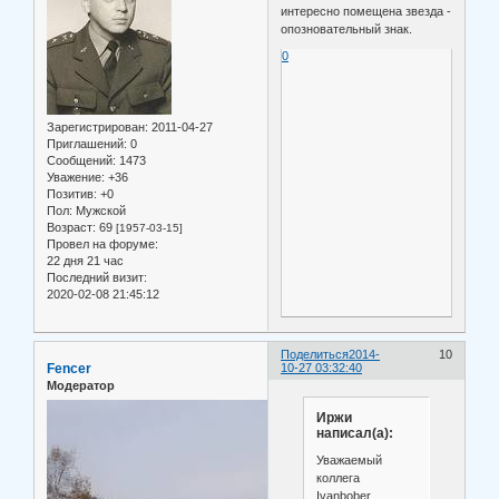
интересно помещена звезда -
опозновательный знак.
0
Зарегистрирован
: 2011-04-27
Приглашений:
0
Сообщений:
1473
Уважение:
+36
Позитив:
+0
Пол:
Мужской
Возраст:
69
[1957-03-15]
Провел на форуме:
22 дня 21 час
Последний визит:
2020-02-08 21:45:12
Поделиться
2014-
10
Fencer
10-27 03:32:40
Модератор
Иржи
написал(а):
Уважаемый
коллега
Ivanbober