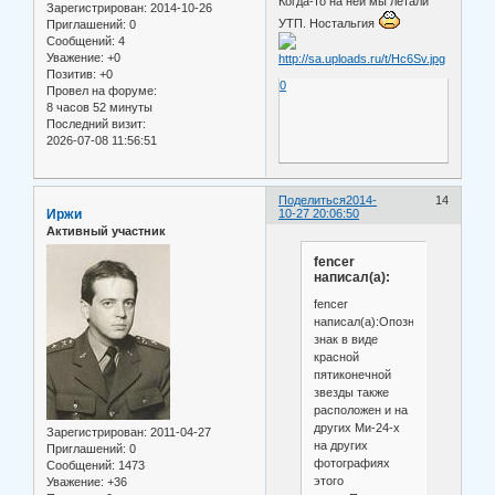
Когда-то на ней мы летали
Зарегистрирован
: 2014-10-26
УТП. Ностальгия
Приглашений:
0
Сообщений:
4
Уважение:
+0
Позитив:
+0
0
Провел на форуме:
8 часов 52 минуты
Последний визит:
2026-07-08 11:56:51
Поделиться
2014-
14
Иржи
10-27 20:06:50
Активный участник
fencer
написал(а):
fencer
написал(а):Опознавательный
знак в виде
красной
пятиконечной
звезды также
расположен и на
других Ми-24-х
Зарегистрирован
: 2011-04-27
на других
Приглашений:
0
фотографиях
Сообщений:
1473
этого
Уважение:
+36