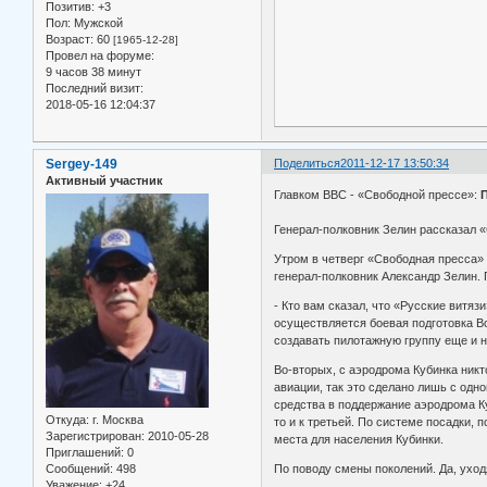
Позитив:
+3
Пол:
Мужской
Возраст:
60
[1965-12-28]
Провел на форуме:
9 часов 38 минут
Последний визит:
2018-05-16 12:04:37
Sergey-149
Поделиться
2011-12-17 13:50:34
Активный участник
Главком ВВС - «Свободной прессе»:
П
Генерал-полковник Зелин рассказал 
Утром в четверг «Свободная пресса»
генерал-полковник Александр Зелин.
- Кто вам сказал, что «Русские витя
осуществляется боевая подготовка Во
создавать пилотажную группу еще и н
Во-вторых, с аэродрома Кубинка никт
авиации, так это сделано лишь с одн
средства в поддержание аэродрома К
Откуда:
г. Москва
то и к третьей. По системе посадки,
Зарегистрирован
: 2010-05-28
места для населения Кубинки.
Приглашений:
0
Сообщений:
498
По поводу смены поколений. Да, уход
Уважение:
+24