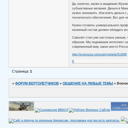
Да, конечно, жалко и академию Жуков
субъективные желания. Деньги в Мини
нужно экономить. Или взять деньги с
технического обеспечения. Вот для че
Нужно готовить универсального профе
наземный состав должен обладать вс
Самолет стал уже настолько умным, ч
образом. Мы поднимаем интеллект само
современный мир, какое место Россия
http://svpressa.ru/society/article/51008/
0
Страница:
1
»
ФОРУМ ВЕРТОЛЕТЧИКОВ
»
ОБЩЕНИЕ НА ЛЮБЫЕ ТЕМЫ
»
Военн