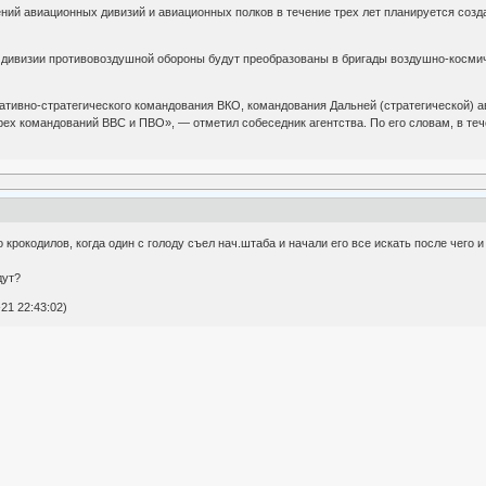
ий авиационных дивизий и авиационных полков в течение трех лет планируется созда
 и дивизии противовоздушной обороны будут преобразованы в бригады воздушно-косми
еративно-стратегического командования ВКО, командования Дальней (стратегической) 
ех командований ВВС и ПВО», — отметил собеседник агентства. По его словам, в теч
крокодилов, когда один с голоду съел нач.штаба и начали его все искать после чего 
дут?
21 22:43:02)