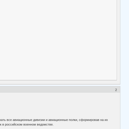
2
вать все авиационные дивизии и авиационные полки, сформировав на их
к в российском военном ведомстве.