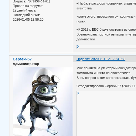
Возраст:
70
[1956-08-01]
«На базе расформированных управлен
Провел на форуме:
агентства.
12 дней 4 часа
Последний визит:
Кроме этого, продолжил он, корпуса
2026-01-05 12:59:20
полки.
«К 2012 г. ВВС будут состоять из оп
Военно-транспортной авиации и четыр
должностей.
0
Сергеич57
Поделиться
2008-11-21 22:41:59
Администратор
Мне пришел на ум старый анекдот про 
замполита и никто не спохватился.
Весь вопрос в том кого сокращать бу
Отредактировано Сергеич57 (2008-11-
0