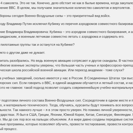
4 самолета. Это не так. Конечно, дело обстоит не как в былые времена, когда закупа
жение ВВС. В целом, мы получаем значительное количество самолетов и вертолетов.
обороны сегодня Военно-Воздушные силы – это приоритетный вид войск.
09 году Владимир Путин исключил Кубинку из перечня аэродромов совместного базирова
ение Владимира Владимировича: Кубинка – это аэродром совместного базирования, и
ражданским, и военным летчикам совместно летать с аэродрома и содержать его.
и пилотажные группы так и останутся на Кубинке?
икто о другом даже не думает.
читать разобрались. Но ведь военную авиацию сотрясают и другое скандалы. В частн
Многие военные эксперты уверены, что большая часть ученых и профессорско-препода
ческая школа российской военной авиации. Или переезд академии - тоже слухи?
ва учебных заведений, сколько имеется у нас в России. В Соединенных Штатах три в
орских сил. Если говорить о ВВС, в единой академии обучается и летный состав, и на
это не главное: такой подход позволит создать современнейшую учебно-материальную б
подготовки личного состава Военно-Воздушных сил. Сосредоточим в одном месте и по
, и материально-технического. Тогда, обучаясь, курсанты будут понимать все вопросы
ьности. Так намного лучше – я в этом просто уверен. Но помимо личной уверенности,
дарствах. Я был в США, Греции, Японии, Южной Корее, Китае, Сингапуре, Финляндии. 
е. Мы до сих пор все на пальцах объясняем. А в мире давно созданы передовые сист
 программы, которые позволяют обучить, провести тестирование, провести контроль.
ый процесс.