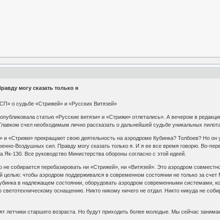
равду могу сказать только я
«СП» о судьбе «Стрижей» и «Русских Витязей»
 опубликовала статью «Русские витязи» и «Стрижи» отлетались». А вечером в реда
 Главком счел необходимым лично рассказать о дальнейшей судьбе уникальных пилот
зи» и «Стрижи» прекращают свою деятельность на аэродроме Кубинка? Толбоев? Но он у
енно-Воздушных сил. Правду могу сказать только я. И я ее все время говорю. Во-перв
а Як-130. Все руководство Министерства обороны согласно с этой идеей.
о не собирается перебазировать ни «Стрижей», ни «Витязей». Это аэродром совместног
ой целью: чтобы аэродром поддерживался в современном состоянии не только за счет
убинка в надлежащем состоянии, оборудовать аэродром современными системами, кот
 по светотехническому оснащению. Никто никому ничего не отдал. Никто никуда не соб
ят летчики старшего возраста. Но будут приходить более молодые. Мы сейчас занима