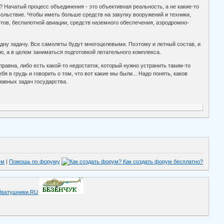
? Начатый процесс объединения - это объективная реальность, а не какие-то
вольствие. Чтобы иметь больше средств на закупку вооружений и техники,
етов, беспилотной авиации, средств наземного обеспечения, аэродромно-
дну задачу. Все самолеты будут многоцелевыми. Поэтому и летный состав, и
, а в целом заниматься подготовкой летательного комплекса.
авна, либо есть какой-то недостаток, который нужно устранить таким-то
 в грудь и говорить о том, что вот какие мы были... Надо понять, каков
лавных задач государства.
ум
|
Помощь по форуму