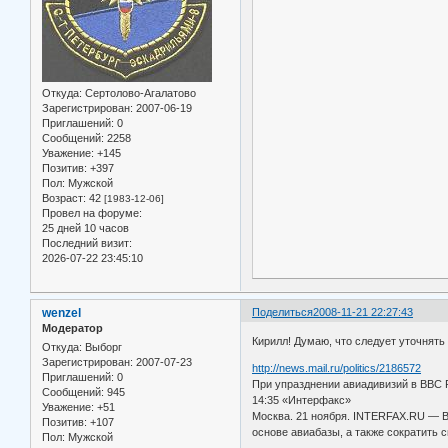
Откуда:
Сертолово-Агалатово
Зарегистрирован
: 2007-06-19
Приглашений:
0
Сообщений:
2258
Уважение:
+145
Позитив:
+397
Пол:
Мужской
Возраст:
42
[1983-12-06]
Провел на форуме:
25 дней 10 часов
Последний визит:
2026-07-22 23:45:10
wenzel
Поделиться
2008-11-21 22:27:43
Модератор
Кирилл! Думаю, что следует уточнять
Откуда:
Выборг
Зарегистрирован
: 2007-07-23
http://news.mail.ru/politics/2186572
Приглашений:
0
При упразднении авиадивизий в ВВС 
Сообщений:
945
14:35 «Интерфакс»
Уважение:
+51
Москва. 21 ноября. INTERFAX.RU — В
Позитив:
+107
основе авиабазы, а также сократить
Пол:
Мужской