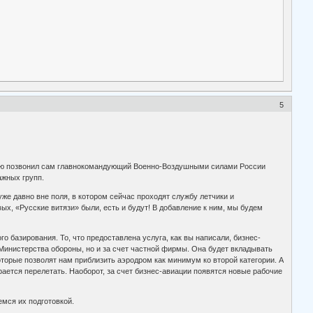
5
кцию позвонил сам главнокомандующий Военно-Воздушными силами России
ажных групп.
же давно вне поля, в котором сейчас проходят службу летчики и
ых, «Русские витязи» были, есть и будут! В добавление к ним, мы будем
о базирования. То, что предоставлена услуга, как вы написали, бизнес-
 Министерства обороны, но и за счет частной фирмы. Она будет вкладывать
орые позволят нам приблизить аэродром как минимум ко второй категории. А
ирается перелетать. Наоборот, за счет бизнес-авиации появятся новые рабочие
емся их подготовкой.