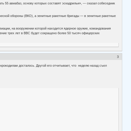
ть 55 авиабаз, основу которых составят эскадрильи», — сказал собеседник
ческой обороны (ВКО), а зенитные ракетные бригады — в зенитные ракетные
авиации, на вооружении которой находится ядерное оружие, командования
ение трех лет в ВВС будет сокращено более 50 тысяч офицерских
3
и крокодилам досталось. Другой его отчитывает, что неделю назад съел