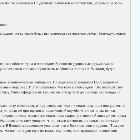
лось по сто самолетов Но десятки самолетов и вертолетов, например, в этом
ния?
 аэродром, на котором будут выполняться совместные рейсы. Выпущено новое
ости, как обстоят дела с переводом Военно-воздушных академий имени
вательского состава переезжать из Москвы не станет. Выходит, будет
ысших военно-учебных заведения. По виду войск: академия ВВС, академия
земный персонал. И это правильно. Мы тоже к этому идем. Это позволит, во-
азу. Учить офицеров не так, как мы это делали до сих пор: на пальцах, с
дготовку инженеров, и подготовку летчиков, и подготовку всех специалистов
, которые им пригодятся в практической службе. А не постигать их, как
 я видел своими глазами как подготовка кадров для военной авиации устроена
Мы своими глазами увидели, что отстали во многих вопросах организации
емы. В Военно-авиационном университете в Воронеже они внедрены. Там уже
 На них наглядно идет не только изучение, но и зрительно человек все