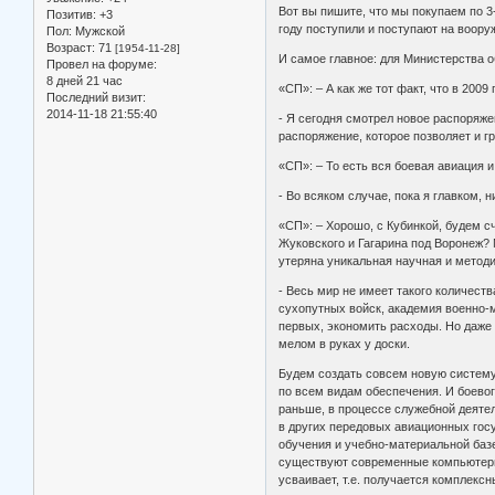
Вот вы пишите, что мы покупаем по 3-
Позитив:
+3
году поступили и поступают на воору
Пол:
Мужской
Возраст:
71
[1954-11-28]
И самое главное: для Министерства 
Провел на форуме:
8 дней 21 час
«СП»: – А как же тот факт, что в 20
Последний визит:
2014-11-18 21:55:40
- Я сегодня смотрел новое распоряж
распоряжение, которое позволяет и г
«СП»: – То есть вся боевая авиация 
- Во всяком случае, пока я главком, н
«СП»: – Хорошо, с Кубинкой, будем с
Жуковского и Гагарина под Воронеж? 
утеряна уникальная научная и методи
- Весь мир не имеет такого количест
сухопутных войск, академия военно-м
первых, экономить расходы. Но даже 
мелом в руках у доски.
Будем создать совсем новую систему 
по всем видам обеспечения. И боевого
раньше, в процессе служебной деятел
в других передовых авиационных госу
обучения и учебно-материальной баз
существуют современные компьютерные
усваивает, т.е. получается комплексн