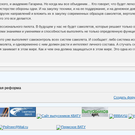
ского, и академию Гагарина. Но когда мы все объединим… Кто говорит, что будет легко
стерстве обороны одни. И на закупку техники, и на ее поддержание, и на денежное до
 других направлений и вложить их в закупку современных образцов самолетов, вертол
го это все делается.
ссионального пилота. В будущем у нас не будет самолетов, которые решают только о
еми знаниями и умениями и способностью выполнять не только определенную функцию
то уже выполняет самоконтроль всех систем самолета. И сообщает: либо система испр
лета, и одновременно с ним должен расти и интеллект личного состава. А стучать себя
 занимает в этом мире. Как и чем она должна защищаться в этом мире. Это одна из г
ая реформа
Создать фор