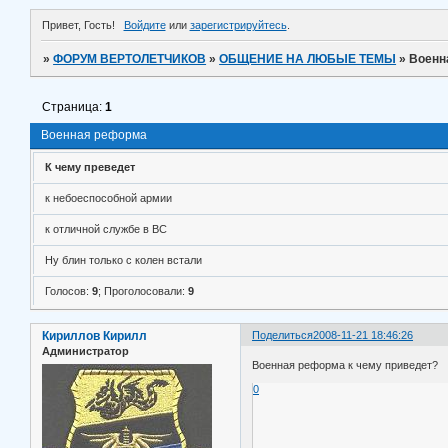
Привет, Гость!
Войдите
или
зарегистрируйтесь
.
»
ФОРУМ ВЕРТОЛЕТЧИКОВ
»
ОБЩЕНИЕ НА ЛЮБЫЕ ТЕМЫ
»
Военн
Страница:
1
Военная реформа
К чему преведет
к небоеспособной армии
к отличной службе в ВС
Ну блин только с колен встали
Голосов:
9
;
Проголосовали:
9
Кириллов Кирилл
Поделиться
2008-11-21 18:46:26
Администратор
Военная реформа к чему приведет?
0