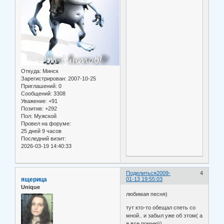
Откуда:
Минск
Зарегистрирован
: 2007-10-25
Приглашений:
0
Сообщений:
3308
Уважение:
+91
Позитив:
+292
Пол:
Мужской
Провел на форуме:
25 дней 9 часов
Последний визит:
2026-03-19 14:40:33
Поделиться
2009-
4
ящерица
01-13 19:55:03
Unique
любимая песня)
тут кто-то обещал спеть со
мной.. и забыл уже об этом( а
я все помню))