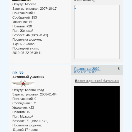
Откуда:
Москва
0
Зарегистрирован
: 2007-10-17
Приглашений:
0
Сообщений:
153
Уважение:
+6
Позитив:
+20
Пол:
Женский
Возраст:
46
[1979-11-15]
Провел на форуме:
1 день 7 часов
Последний визит:
2010-05-22 06:39:11
Поделиться
2010-
5
nik_55
07-14 21:39:07
Активный участник
Босня-одинокий батальон
Откуда:
Калининград
Зарегистрирован
: 2008-01-04
Приглашений:
0
Сообщений:
571
Уважение:
+23
Позитив:
+5
Пол:
Мужской
Возраст:
71
[1955-07-28]
Провел на форуме:
11 дней 17 часов