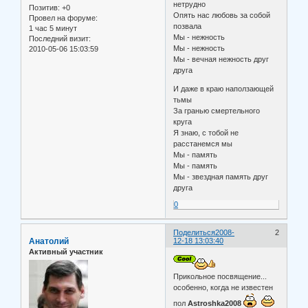
нетрудно
Позитив:
+0
Опять нас любовь за собой
Провел на форуме:
позвала
1 час 5 минут
Мы - нежность
Последний визит:
Мы - нежность
2010-05-06 15:03:59
Мы - вечная нежность друг
друга
И даже в краю наползающей
тьмы
За гранью смертельного
круга
Я знаю, с тобой не
расстанемся мы
Мы - память
Мы - память
Мы - звездная память друг
друга
0
Поделиться
2008-
2
Анатолий
12-18 13:03:40
Активный участник
Прикольное посвящение...
особенно, когда не известен
пол
Astroshka2008