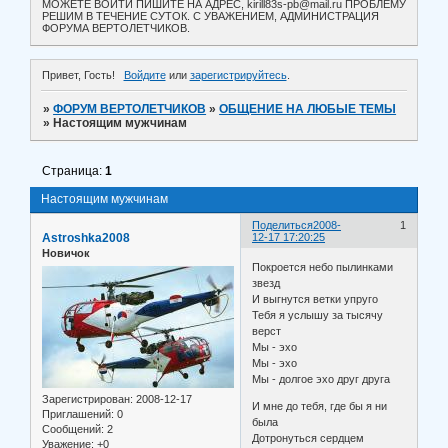
МОЖЕТЕ ВОЙТИ ПИШИТЕ НА АДРЕС, kirill83s-pb@mail.ru ПРОБЛЕМУ
РЕШИМ В ТЕЧЕНИЕ СУТОК. С УВАЖЕНИЕМ, АДМИНИСТРАЦИЯ
ФОРУМА ВЕРТОЛЕТЧИКОВ.
Привет, Гость!
Войдите
или
зарегистрируйтесь
.
»
ФОРУМ ВЕРТОЛЕТЧИКОВ
»
ОБЩЕНИЕ НА ЛЮБЫЕ ТЕМЫ
»
Настоящим мужчинам
Страница:
1
Настоящим мужчинам
Поделиться
2008-
1
Astroshka2008
12-17 17:20:25
Новичок
Покроется небо пылинками
звезд
И выгнутся ветки упруго
Тебя я услышу за тысячу
верст
Мы - эхо
Мы - эхо
Мы - долгое эхо друг друга
Зарегистрирован
: 2008-12-17
И мне до тебя, где бы я ни
Приглашений:
0
была
Сообщений:
2
Дотронуться сердцем
Уважение:
+0