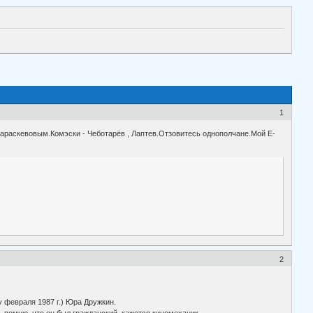
1
араскевовым.Комэски - Чеботарёв , Лаптев.Отзовитесь однополчане.Мой E-
2
у февраля 1987 г.) Юра Дружкин.