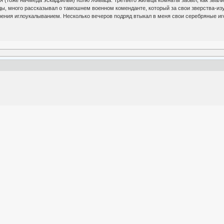
я (тоже начмеда эскадрильи) Колю Живаца. Третьего жильца комнаты забыл, как звали
ды, много рассказывал о тамошнем военном коменданте, который за свои зверства-из
рения иглоукалыванием. Несколько вечеров подряд втыкал в меня свои серебряные иго