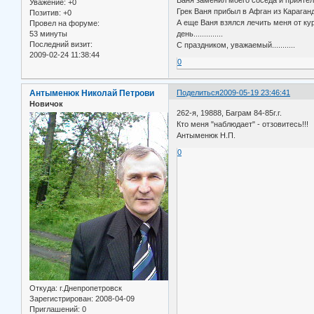
Ваня заменил моего соседа и приятел
Уважение:
+0
Грек Ваня прибыл в Афган из Караган
Позитив:
+0
А еще Ваня взялся лечить меня от ку
Провел на форуме:
53 минуты
день..............
Последний визит:
С праздником, уважаемый...........
2009-02-24 11:38:44
0
Антыменюк Николай Петрови
Поделиться
2009-05-19 23:46:41
Новичок
262-я, 19888, Баграм 84-85г.г.
Кто меня "наблюдает" - отзовитесь!!!
Антыменюк Н.П.
0
Откуда:
г.Днепропетровск
Зарегистрирован
: 2008-04-09
Приглашений:
0