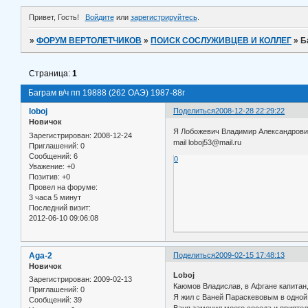
Привет, Гость!
Войдите
или
зарегистрируйтесь
.
»
ФОРУМ ВЕРТОЛЕТЧИКОВ
»
ПОИСК СОСЛУЖИВЦЕВ И КОЛЛЕГ
»
Б
Страница:
1
Баграм в/ч пп 19888 (262 ОАЭ) 1987-88г
loboj
Поделиться
2008-12-28 22:29:22
Новичок
Я Лобожевич Владимир Александрович
Зарегистрирован
: 2008-12-24
mail loboj53@mail.ru
Приглашений:
0
Сообщений:
6
0
Уважение:
+0
Позитив:
+0
Провел на форуме:
3 часа 5 минут
Последний визит:
2012-06-10 09:06:08
Aga-2
Поделиться
2009-02-15 17:48:13
Новичок
Loboj
Зарегистрирован
: 2009-02-13
Каюмов Владислав, в Афгане капитан,
Приглашений:
0
Я жил с Ваней Параскевовым в одной 
Сообщений:
39