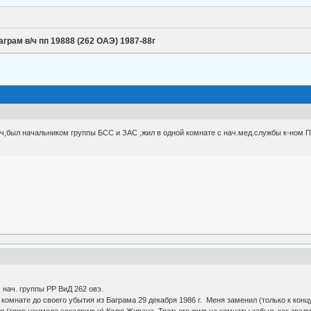
аграм в/ч пп 19888 (262 ОАЭ) 1987-88г
,был начальником группы БСС и ЗАС ,жил в одной комнате с нач.мед.службы к-ном П
 нач. группы РР ВиД 262 овэ.
комнате до своего убытия из Баграма 29 декабря 1986 г. Меня заменил (только к конц