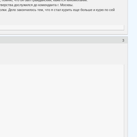
, помню, что он был гражданский, кажется киномеханик.
уверства дослужился до коменданта г. Москвы.
лки. Дело закончилось тем, что я стал курить еще больше и курю по сей
3