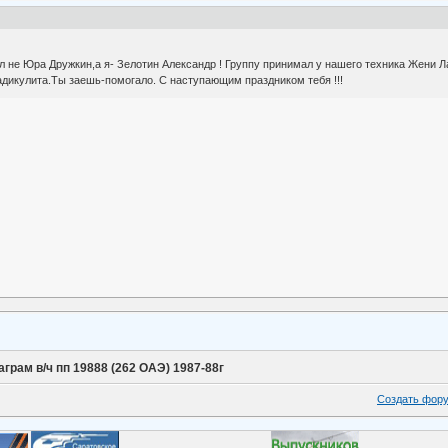
 не Юра Дружкин,а я- Зелотин Александр ! Группу принимал у нашего техника Жени Л
 радикулита.Ты заешь-помогало. С наступающим праздником тебя !!!
аграм в/ч пп 19888 (262 ОАЭ) 1987-88г
Создать фор