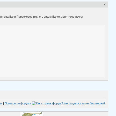
7
аптева.Ваня Параскевов (мы его звали Вано) меня тоже лечил
ум
|
Помощь по форуму