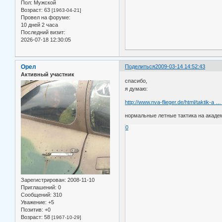
Пол:
Мужской
Возраст:
63
[1963-04-21]
Провел на форуме:
10 дней 2 часа
Последний визит:
2026-07-18 12:30:05
Орел
Поделиться
2009-03-14 14:52:43
Активный участник
спасибо,
я думаю:
http://www.nva-flieger.de/html/taktik-a 
нормальные летные тактика на акаде
0
Зарегистрирован
: 2008-11-10
Приглашений:
0
Сообщений:
310
Уважение:
+5
Позитив:
+0
Возраст:
58
[1967-10-29]