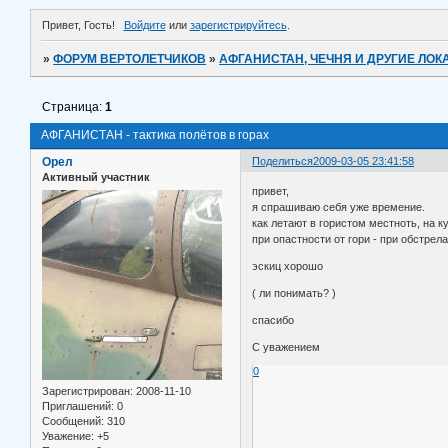
Привет, Гость!
Войдите
или
зарегистрируйтесь
.
»
ФОРУМ ВЕРТОЛЕТЧИКОВ
»
АФГАНИСТАН, ЧЕЧНЯ И ДРУГИЕ ЛО
Страница:
1
АФГАНИСТАН - тактика полётов в горах
Орел
Поделиться
2009-03-05 23:41:58
Активный участник
привет,
я спрашиваю себя уже времение.
как летают в гористом местноть, на ку
при опастности от гори - при обстрела 
эскиц хорошо
( ли понимать? )
спасибо
С уважением
0
Зарегистрирован
: 2008-11-10
Приглашений:
0
Сообщений:
310
Уважение:
+5