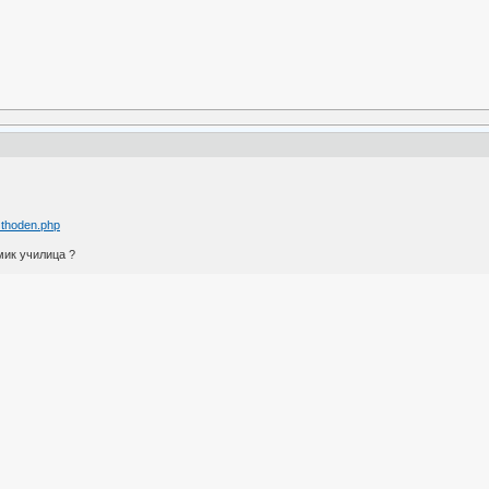
… thoden.php
мик училица ?