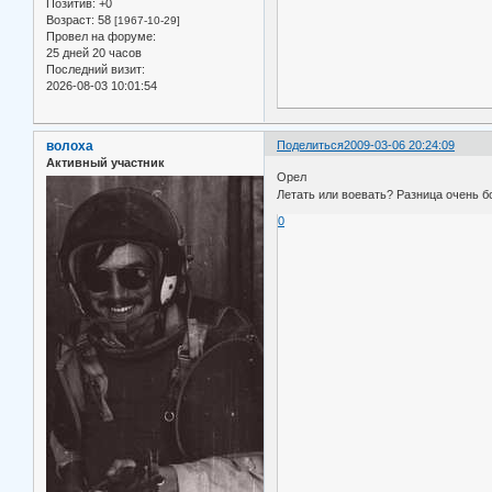
Позитив:
+0
Возраст:
58
[1967-10-29]
Провел на форуме:
25 дней 20 часов
Последний визит:
2026-08-03 10:01:54
волоха
Поделиться
2009-03-06 20:24:09
Активный участник
Орел
Летать или воевать? Разница очень б
0