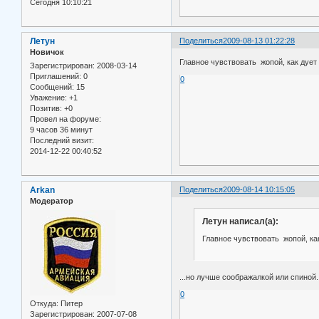
Сегодня 10:10:21
Летун
Поделиться
2009-08-13 01:22:28
Новичок
Главное чувствовать жопой, как дует и
Зарегистрирован
: 2008-03-14
Приглашений:
0
0
Сообщений:
15
Уважение:
+1
Позитив:
+0
Провел на форуме:
9 часов 36 минут
Последний визит:
2014-12-22 00:40:52
Arkan
Поделиться
2009-08-14 10:15:05
Модератор
Летун написал(а):
Главное чувствовать жопой, как д
...но лучше соображалкой или спиной
0
Откуда:
Питер
Зарегистрирован
: 2007-07-08