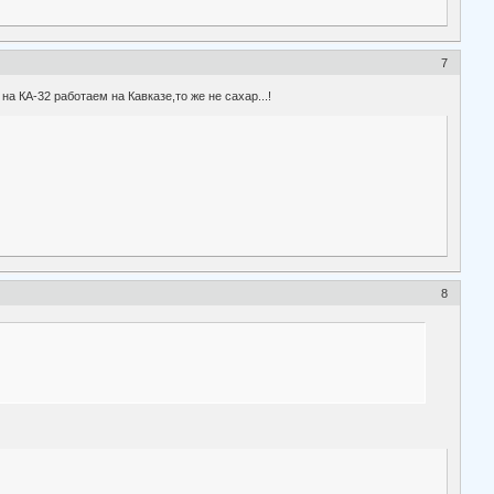
7
на КА-32 работаем на Кавказе,то же не сахар...!
8