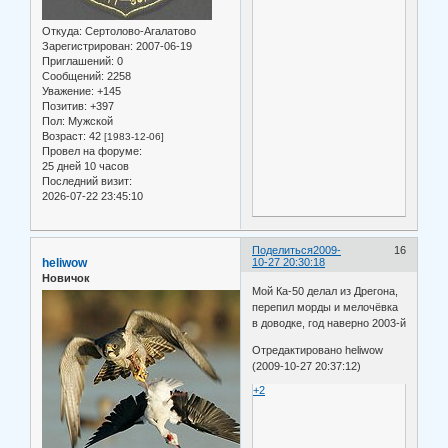
Откуда:
Сертолово-Агалатово
Зарегистрирован
: 2007-06-19
Приглашений:
0
Сообщений:
2258
Уважение:
+145
Позитив:
+397
Пол:
Мужской
Возраст:
42
[1983-12-06]
Провел на форуме:
25 дней 10 часов
Последний визит:
2026-07-22 23:45:10
Поделиться
2009-
16
heliwow
10-27 20:30:18
Новичок
Мой Ка-50 делал из Дрегона,
перепил морды и мелочёвка
в доводке, год наверно 2003-й
Отредактировано heliwow
(2009-10-27 20:37:12)
+2