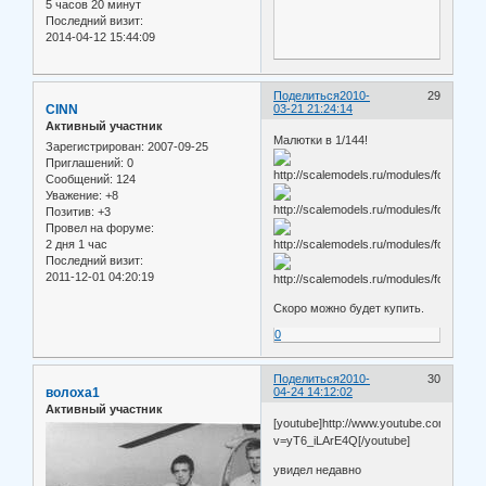
5 часов 20 минут
Последний визит:
2014-04-12 15:44:09
Поделиться
2010-
29
CINN
03-21 21:24:14
Активный участник
Малютки в 1/144!
Зарегистрирован
: 2007-09-25
Приглашений:
0
Сообщений:
124
Уважение:
+8
Позитив:
+3
Провел на форуме:
2 дня 1 час
Последний визит:
2011-12-01 04:20:19
Скоро можно будет купить.
0
Поделиться
2010-
30
волоха1
04-24 14:12:02
Активный участник
[youtube]http://www.youtube.com/watch
v=yT6_iLArE4Q[/youtube]
увидел недавно