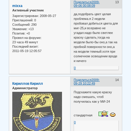
Поделиться
2009-
13
mixxa
09-06 00:08:09
Активный участник
да,подобрать цвет целая
Зарегистрирован
: 2008-05-27
проблема.я 2 недели
Приглашений:
0
пробовал добиться цвета для
Сообщений:
290
миг-25,и всеравно не
Уважение:
+13
угадал.надо было светлее
Позитив:
+0
краску сделать,тогда на
Провел на форуме:
23 часа 49 минут
модели было-бы оно,а так на
Последний визит:
пробной поверхности оно,а
2011-05-19 12:05:57
на модели темный.хотя при
солнечном освещении вроде
и ничего
0
Поделиться
2009-
14
Кириллов Кирилл
09-29 10:22:49
Администратор
Подскажите какую краску
надо смешать, чтоб
получилась как у МИ-24
стандартная
0