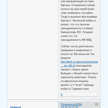
уже импровизация на тему
Афгана. Откровенно говоря
полоса на хвостовой балке
тоже появилась случайно.
Тогда я выцепил фотографии
бортов с Чеченской войны и
решил, что это признак
принадлежности к Северо-
Кавказскому ВО. Позднее
узнал что это
принадлежность ВВ МВД.
Сейчас после длительного
перерыва в моделизме я
взялся за 35й масштаб. На
форуме
http://litnik.in.ua/component/option,co
… pic,996.0/
выкладываю
процесс сборки одели.
Вобщем с Женей-танкистом в
параллель работаем. Только
он афганскую машину
делает, а я "мтв2" периода
войны в Таджикистане.
0
Поделиться
2009-
23
heliwow
10-29 18:11:58