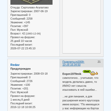
Откуда:
Сертолово-Агалатово
Зарегистрирован
: 2007-06-19
Приглашений:
0
Сообщений:
2258
Уважение:
+145
Позитив:
+397
Пол:
Мужской
Возраст:
42
[1983-12-06]
Провел на форуме:
25 дней 10 часов
Последний визит:
2026-07-22 23:45:10
Поделиться
2009-
21
Redav
10-29 16:34:50
Предупрежден
Зарегистрирован
: 2008-03-18
Evgen1979mik
Приглашений:
0
симпотично... учитывая, что
Сообщений:
2726
модель делалась давно, то
Уважение:
+100
ИМХО нет смысла
Позитив:
+201
изыскивать в ней ошибки...
Пол:
Мужской
Провел на форуме:
...не для пинания, а для
1 месяц 8 дней
расширения моего кругозора
Последний визит:
имею вопрос: "По имеющеся
2016-12-18 10:00:25
у вас информации на бортах