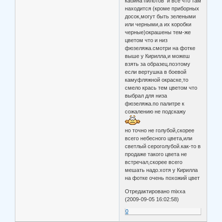
кабина пилотов и все что там
находится (кроме приборных
досок,могут быть зелеными
или черными,а их коробки
черные)окрашены тем-же
цветом что и низ
фюзеляжа.смотри на фотке
выше у Кирилла,и можеш
взять за образец.поэтому
если вертушка в боевой
камуфляжной окраске,то
смело крась тем цветом что
выбрал для низа
фюзеляжа.по палитре к
сожалению не подскажу
но точно не голубой,скорее
всего небесного цвета,или
светлый сероголубой.как-то в
продаже такого цвета не
встречал,скорее всего
мешать надо.хотя у Кирилла
на фотке очень похожий цвет
Отредактировано mixxa
(2009-09-05 16:02:58)
0