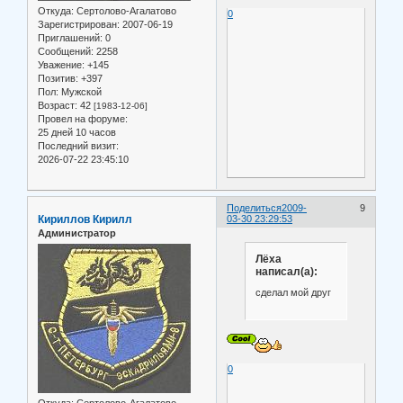
Откуда:
Сертолово-Агалатово
0
Зарегистрирован
: 2007-06-19
Приглашений:
0
Сообщений:
2258
Уважение:
+145
Позитив:
+397
Пол:
Мужской
Возраст:
42
[1983-12-06]
Провел на форуме:
25 дней 10 часов
Последний визит:
2026-07-22 23:45:10
Поделиться
2009-
9
Кириллов Кирилл
03-30 23:29:53
Администратор
Лёха
написал(а):
сделал мой друг
0