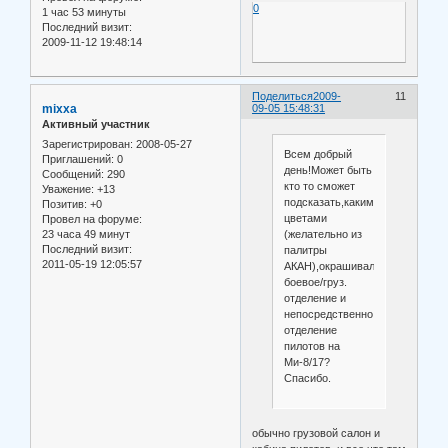
0
1 час 53 минуты
Последний визит:
2009-11-12 19:48:14
Поделиться
2009-
11
mixxa
09-05 15:48:31
Активный участник
Зарегистрирован
: 2008-05-27
Всем добрый
Приглашений:
0
день!Может быть
Сообщений:
290
кто то сможет
Уважение:
+13
подсказать,какими
Позитив:
+0
цветами
Провел на форуме:
23 часа 49 минут
(желательно из
Последний визит:
палитры
2011-05-19 12:05:57
АКАН),окрашивалось
боевое/груз.
отделение и
непосредственно
отделение
пилотов на
Ми-8/17?
Спасибо.
обычно грузовой салон и