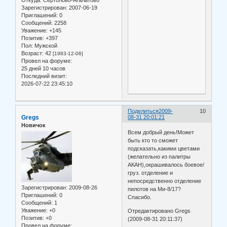
Откуда:
Сертолово-Агалатово
Зарегистрирован
: 2007-06-19
Приглашений:
0
Сообщений:
2258
Уважение:
+145
Позитив:
+397
Пол:
Мужской
Возраст:
42
[1983-12-06]
Провел на форуме:
25 дней 10 часов
Последний визит:
2026-07-22 23:45:10
Поделиться
2009-
10
Gregs
08-31 20:01:21
Новичок
Всем добрый день!Может
быть кто то сможет
подсказать,какими цветами
(желательно из палитры
АКАН),окрашивалось боевое/
груз. отделение и
непосредственно отделение
Зарегистрирован
: 2009-08-26
пилотов на Ми-8/17?
Приглашений:
0
Спасибо.
Сообщений:
1
Уважение:
+0
Отредактировано Gregs
Позитив:
+0
(2009-08-31 20:11:37)
Провел на форуме: