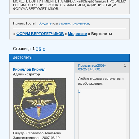
МОЖЕТЕ ВОЙТИ ПИШИТЕ НА АДРЕС, kirill83s-pb@mail.ru ПРОБЛЕМУ
РЕШИМ В ТЕЧЕНИЕ СУТОК. С УВАЖЕНИЕМ, АДМИНИСТРАЦИЯ
ФОРУМА ВЕРТОЛЕТЧИКОВ.
Привет, Гость!
Войдите
или
зарегистрируйтесь
.
»
ФОРУМ ВЕРТОЛЕТЧИКОВ
»
Моделизм
»
Вертолеты
Страница:
1
2
3
»
Вертолеты
Поделиться
2009-
1
Кириллов Кирилл
03-25 14:37:01
Администратор
Любые модели вертолетов и
их обсуждения.
0
Откуда:
Сертолово-Агалатово
Зарегистрирован
: 2007-06-19