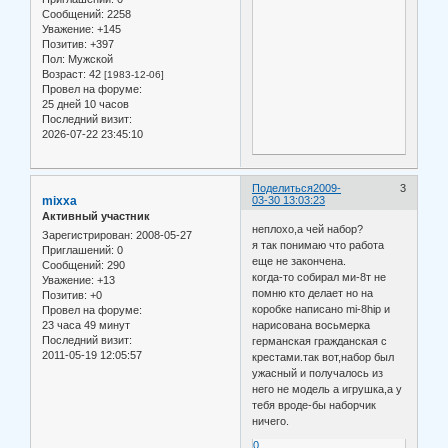
Сообщений:
2258
Уважение:
+145
Позитив:
+397
Пол:
Мужской
Возраст:
42
[1983-12-06]
Провел на форуме:
25 дней 10 часов
Последний визит:
2026-07-22 23:45:10
Поделиться
2009-
3
mixxa
03-30 13:03:23
Активный участник
неплохо,а чей набор?
Зарегистрирован
: 2008-05-27
я так понимаю что работа
Приглашений:
0
еще не закончена.
Сообщений:
290
когда-то собирал ми-8т не
Уважение:
+13
помню кто делает но на
Позитив:
+0
коробке написано mi-8hip и
Провел на форуме:
23 часа 49 минут
нарисована восьмерка
Последний визит:
германская гражданская с
2011-05-19 12:05:57
крестами.так вот,набор был
ужасный и получалось из
него не модель а игрушка,а у
тебя вроде-бы наборчик
ничего.
0