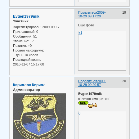
Поделиться
2009-
19
Evgen1979mik
10-29 09:17:29
Участник
Ещё фото
Зарегистрирован
: 2009-09-17
Приглашений:
0
+1
Сообщений:
51
Уважение:
+7
Позитив:
+0
Провел на форуме:
1 день 10 часов
Последний визит:
2016-11-07 15:17:08
Поделиться
2009-
20
Кириллов Кирилл
10-29 09:20:57
Администратор
Evgen1979mik
отлично смотрится!
0