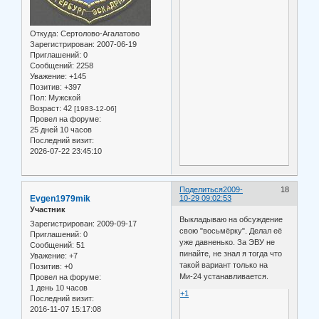
Откуда:
Сертолово-Агалатово
Зарегистрирован
: 2007-06-19
Приглашений:
0
Сообщений:
2258
Уважение:
+145
Позитив:
+397
Пол:
Мужской
Возраст:
42
[1983-12-06]
Провел на форуме:
25 дней 10 часов
Последний визит:
2026-07-22 23:45:10
Поделиться
2009-
18
Evgen1979mik
10-29 09:02:53
Участник
Выкладываю на обсуждение
Зарегистрирован
: 2009-09-17
свою "восьмёрку". Делал её
Приглашений:
0
уже давненько. За ЭВУ не
Сообщений:
51
пинайте, не знал я тогда что
Уважение:
+7
такой вариант только на
Позитив:
+0
Ми-24 устанавливается.
Провел на форуме:
1 день 10 часов
+1
Последний визит:
2016-11-07 15:17:08