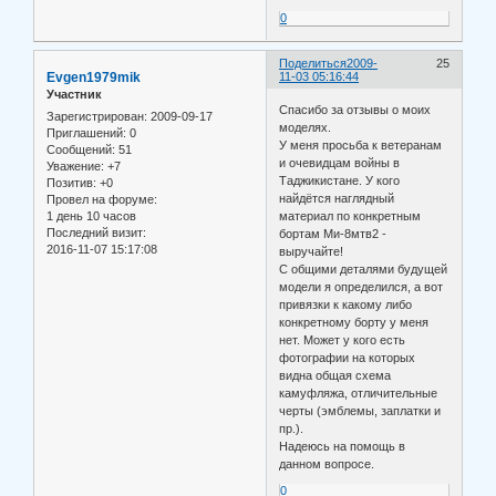
0
Поделиться
2009-
25
Evgen1979mik
11-03 05:16:44
Участник
Спасибо за отзывы о моих
Зарегистрирован
: 2009-09-17
моделях.
Приглашений:
0
У меня просьба к ветеранам
Сообщений:
51
и очевидцам войны в
Уважение:
+7
Таджикистане. У кого
Позитив:
+0
найдётся наглядный
Провел на форуме:
1 день 10 часов
материал по конкретным
Последний визит:
бортам Ми-8мтв2 -
2016-11-07 15:17:08
выручайте!
С общими деталями будущей
модели я определился, а вот
привязки к какому либо
конкретному борту у меня
нет. Может у кого есть
фотографии на которых
видна общая схема
камуфляжа, отличительные
черты (эмблемы, заплатки и
пр.).
Надеюсь на помощь в
данном вопросе.
0