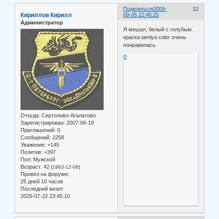
Поделиться
2009-
12
Кириллов Кирилл
09-05 22:46:25
Администратор
Я мешал, белый с голубым.
краска tamiya color очень
понравилась.
0
Откуда:
Сертолово-Агалатово
Зарегистрирован
: 2007-06-19
Приглашений:
0
Сообщений:
2258
Уважение:
+145
Позитив:
+397
Пол:
Мужской
Возраст:
42
[1983-12-06]
Провел на форуме:
25 дней 10 часов
Последний визит:
2026-07-22 23:45:10