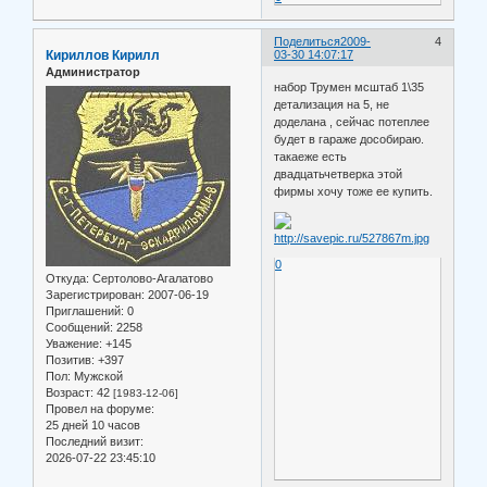
Поделиться
2009-
4
Кириллов Кирилл
03-30 14:07:17
Администратор
набор Трумен мсштаб 1\35
детализация на 5, не
доделана , сейчас потеплее
будет в гараже дособираю.
такаеже есть
двадцатьчетверка этой
фирмы хочу тоже ее купить.
0
Откуда:
Сертолово-Агалатово
Зарегистрирован
: 2007-06-19
Приглашений:
0
Сообщений:
2258
Уважение:
+145
Позитив:
+397
Пол:
Мужской
Возраст:
42
[1983-12-06]
Провел на форуме:
25 дней 10 часов
Последний визит:
2026-07-22 23:45:10