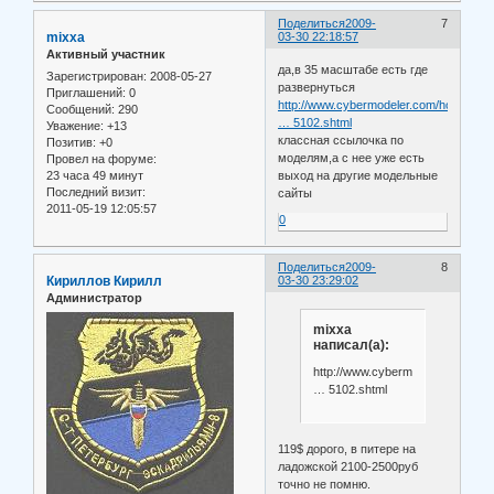
Поделиться
2009-
7
mixxa
03-30 22:18:57
Активный участник
да,в 35 масштабе есть где
Зарегистрирован
: 2008-05-27
развернуться
Приглашений:
0
http://www.cybermodeler.com/hobby/kits
Сообщений:
290
… 5102.shtml
Уважение:
+13
классная ссылочка по
Позитив:
+0
моделям,а с нее уже есть
Провел на форуме:
23 часа 49 минут
выход на другие модельные
Последний визит:
сайты
2011-05-19 12:05:57
0
Поделиться
2009-
8
Кириллов Кирилл
03-30 23:29:02
Администратор
mixxa
написал(а):
http://www.cybermodeler.com/hobb
… 5102.shtml
119$ дорого, в питере на
ладожской 2100-2500руб
точно не помню.