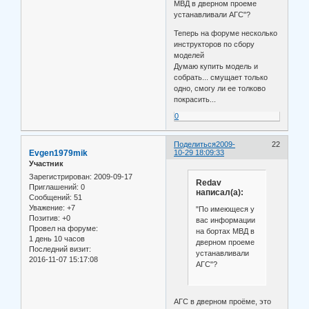
МВД в дверном проеме
устанавливали АГС"?
Теперь на форуме несколько
инструкторов по сбору
моделей
Думаю купить модель и
собрать... смущает только
одно, смогу ли ее толково
покрасить...
0
Поделиться
2009-
22
Evgen1979mik
10-29 18:09:33
Участник
Зарегистрирован
: 2009-09-17
Redav
Приглашений:
0
написал(а):
Сообщений:
51
Уважение:
+7
"По имеющеся у
Позитив:
+0
вас информации
Провел на форуме:
на бортах МВД в
1 день 10 часов
дверном проеме
Последний визит:
устанавливали
2016-11-07 15:17:08
АГС"?
АГС в дверном проёме, это