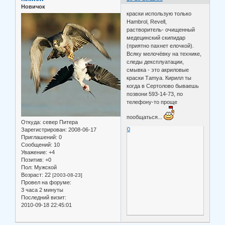
Новичок
краски использую только
Hambrol, Revell,
растворитель- очищенный
медецинский скипидар
(приятно пахнет елочкой).
Всяку мелочёвку на технике,
следы дексплуатации,
смывка - это акриловые
краски Тamya. Кирилл ты
когда в Сертолово бываешь
позвони 593-14-73, по
телефону-то проще
пообщаться...
Откуда:
север Питера
0
Зарегистрирован
: 2008-06-17
Приглашений:
0
Сообщений:
10
Уважение:
+4
Позитив:
+0
Пол:
Мужской
Возраст:
22
[2003-08-23]
Провел на форуме:
3 часа 2 минуты
Последний визит:
2010-09-18 22:45:01