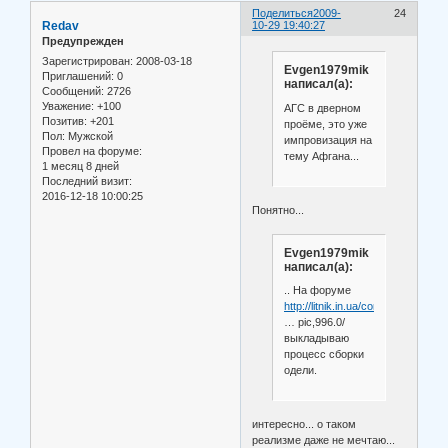
Поделиться
2009-
24
Redav
10-29 19:40:27
Предупрежден
Зарегистрирован
: 2008-03-18
Evgen1979mik
Приглашений:
0
написал(а):
Сообщений:
2726
Уважение:
+100
АГС в дверном
Позитив:
+201
проёме, это уже
Пол:
Мужской
импровизация на
Провел на форуме:
тему Афгана...
1 месяц 8 дней
Последний визит:
2016-12-18 10:00:25
Понятно...
Evgen1979mik
написал(а):
.. На форуме
http://litnik.in.ua/component/optio
… pic,996.0/
выкладываю
процесс сборки
одели.
интересно... о таком
реализме даже не мечтаю...