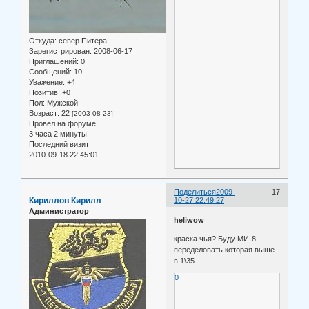
Откуда:
север Питера
Зарегистрирован
: 2008-06-17
Приглашений:
0
Сообщений:
10
Уважение:
+4
Позитив:
+0
Пол:
Мужской
Возраст:
22
[2003-08-23]
Провел на форуме:
3 часа 2 минуты
Последний визит:
2010-09-18 22:45:01
Поделиться
2009-
17
Кириллов Кирилл
10-27 22:49:27
Администратор
heliwow
краска чья? Буду МИ-8
переделовать которая выше
в 1\35
0