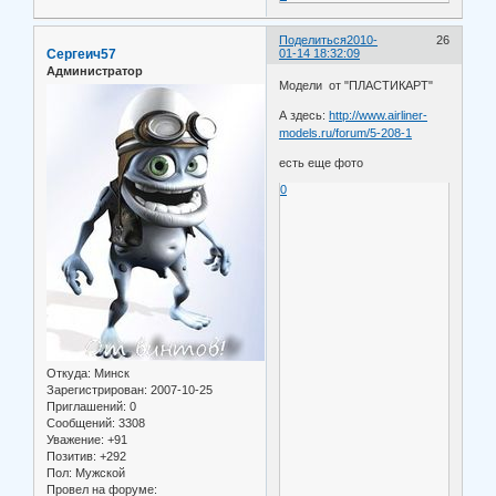
Поделиться
2010-
26
Сергеич57
01-14 18:32:09
Администратор
Модели от "ПЛАСТИКАРТ"
А здесь:
http://www.airliner-
models.ru/forum/5-208-1
есть еще фото
0
Откуда:
Минск
Зарегистрирован
: 2007-10-25
Приглашений:
0
Сообщений:
3308
Уважение:
+91
Позитив:
+292
Пол:
Мужской
Провел на форуме: