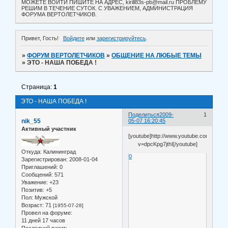
МОЖЕТЕ ВОЙТИ ПИШИТЕ НА АДРЕС, kirill83s-pb@mail.ru ПРОБЛЕМУ
РЕШИМ В ТЕЧЕНИЕ СУТОК. С УВАЖЕНИЕМ, АДМИНИСТРАЦИЯ
ФОРУМА ВЕРТОЛЕТЧИКОВ.
Привет, Гость!
Войдите
или
зарегистрируйтесь
.
»
ФОРУМ ВЕРТОЛЕТЧИКОВ
»
ОБЩЕНИЕ НА ЛЮБЫЕ ТЕМЫ
»
ЭТО - НАША ПОБЕДА !
Страница:
1
ЭТО - НАША ПОБЕДА !
Поделиться
2009-
1
nik_55
05-07 16:20:45
Активный участник
[youtube]http://www.youtube.com/watch
v=dpcKpg7jthI[/youtube]
Откуда:
Калининград
0
Зарегистрирован
: 2008-01-04
Приглашений:
0
Сообщений:
571
Уважение:
+23
Позитив:
+5
Пол:
Мужской
Возраст:
71
[1955-07-28]
Провел на форуме:
11 дней 17 часов
Последний визит: