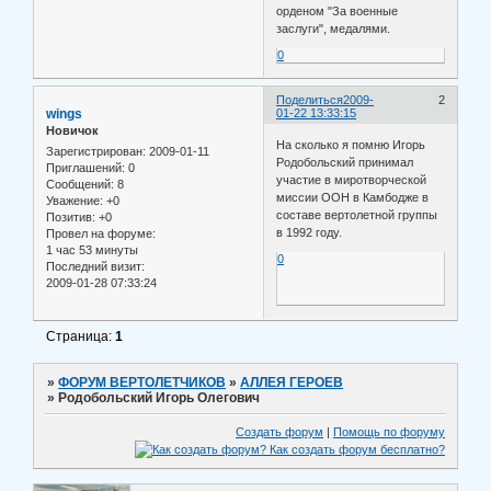
орденом "За военные
заслуги", медалями.
0
Поделиться
2009-
2
wings
01-22 13:33:15
Новичок
На сколько я помню Игорь
Зарегистрирован
: 2009-01-11
Родобольский принимал
Приглашений:
0
участие в миротворческой
Сообщений:
8
миссии ООН в Камбодже в
Уважение:
+0
составе вертолетной группы
Позитив:
+0
в 1992 году.
Провел на форуме:
1 час 53 минуты
0
Последний визит:
2009-01-28 07:33:24
Страница:
1
»
ФОРУМ ВЕРТОЛЕТЧИКОВ
»
АЛЛЕЯ ГЕРОЕВ
»
Родобольский Игорь Олегович
Создать форум
|
Помощь по форуму