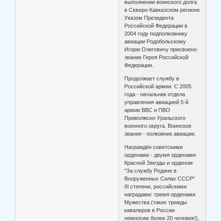
выполнении воинского долга
в Северо-Кавказском регионе
Указом Президента
Российской Федерации в
2004 году подполковнику
авиации Родобольскому
Игорю Олеговичу присвоено
звание Героя Российской
Федерации.
Продолжает службу в
Российской армии. С 2005
года - начальник отдела
управления авиацией 5-й
армии ВВС и ПВО
Приволжско-Уральского
военного округа. Воинское
звание - полковник авиации.
Награждён советскими
орденами - двумя орденами
Красной Звезды и орденом
"За службу Родине в
Вооруженных Силах СССР"
III степени, российскими
наградами: тремя орденами
Мужества (таких трижды
кавалеров в России
немногим более 20 человек!),