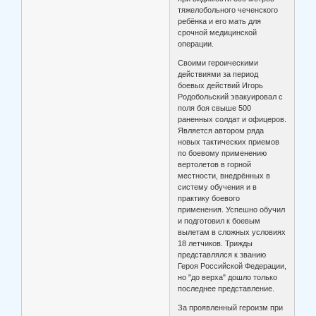
тяжелобольного чеченского
ребёнка и его мать для
срочной медицинской
операции.
Своими героическими
действиями за период
боевых действий Игорь
Родобольский эвакуировал с
поля боя свыше 500
раненных солдат и офицеров.
Является автором ряда
новых тактических приемов
по боевому применению
вертолетов в горной
местности, внедрённых в
систему обучения и в
практику боевого
применения. Успешно обучил
и подготовил к боевым
вылетам в сложных условиях
18 летчиков. Трижды
представлялся к званию
Героя Российской Федерации,
но "до верха" дошло только
последнее представление.
За проявленный героизм при