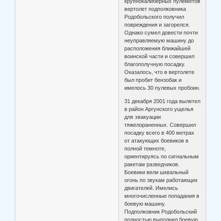
крупнокалиберных пулеметов
вертолет подполковника
Родобольского получил
повреждения и загорелся.
Однако сумел довести почти
неуправляемую машину до
расположения ближайшей
воинской части и совершил
благополучную посадку.
Оказалось, что в вертолете
был пробит бензобак и
имелось 30 пулевых пробоин.
31 декабря 2001 года вылетел
в район Аргунского ущелья
для эвакуации
тяжелораненных. Совершил
посадку всего в 400 метрах
от атакующих боевиков в
полной темноте,
ориентируясь по сигнальным
ракетам разведчиков.
Боевики вели шквальный
огонь по звукам работающих
двигателей. Имелись
многочисленные попадания в
боевую машину.
Подполковник Родобольский
полностью выполнил боевую