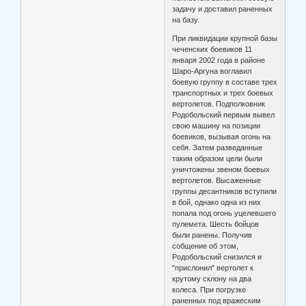
задачу и доставил раненных
на базу.
При ликвидации крупной базы
чеченских боевиков 11
января 2002 года в районе
Шаро-Аргуна воглавил
боевую группу в составе трех
транспортных и трех боевых
вертолетов. Подполковник
Родобольский первым вывел
свою машину на позиции
боевиков, вызывая огонь на
себя. Затем разведанные
таким образом цели были
уничтожены звеном боевых
вертолетов. Высаженные
группы десантников вступили
в бой, однако одна из них
попала под огонь уцелевшего
пулемета. Шесть бойцов
были ранены. Получив
собщение об этом,
Родобольский снизился и
"прислонил" вертолет к
крутому склону на два
колеса. При погрузке
раненных под вражеским