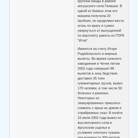
крупной банды в районе
ингушского села Галашки. В
одной из боевых атак его
машина получила 20
пробоин, но продолжил вести
огонь по врагу и сумел
увернуться от выпущенной
по вертолету ракеты из ПЗРК
"Игла".
Имеются на счету Игоря
Родобольского и мирные
вылеты. Во время сильного
наводнения в Чечне летом
2002 года совершил 98
вылетов в зону бедствия,
доставил 35 тонн
гуманитарных грузов, вывез
170 человек, в том числе 50
больных и раненых.
Некоторых из
эвакуированных пришлось
снимать с крыш их домов и
сприбрежных скал. В полёте
15 июля 2002 года вывез из
высокогорного села в
Аргунском ущелье в
условиях плотного тумана
при видимости 300 метров