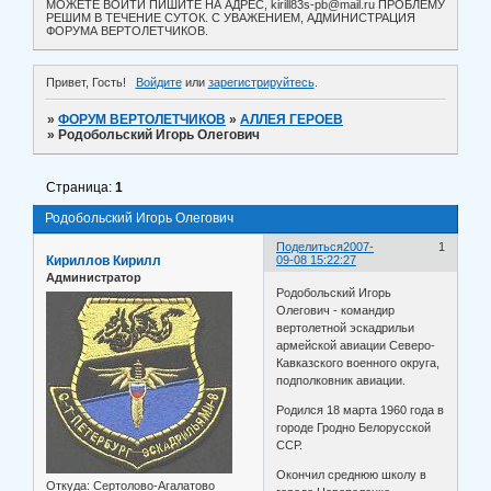
МОЖЕТЕ ВОЙТИ ПИШИТЕ НА АДРЕС, kirill83s-pb@mail.ru ПРОБЛЕМУ
РЕШИМ В ТЕЧЕНИЕ СУТОК. С УВАЖЕНИЕМ, АДМИНИСТРАЦИЯ
ФОРУМА ВЕРТОЛЕТЧИКОВ.
Привет, Гость!
Войдите
или
зарегистрируйтесь
.
»
ФОРУМ ВЕРТОЛЕТЧИКОВ
»
АЛЛЕЯ ГЕРОЕВ
»
Родобольский Игорь Олегович
Страница:
1
Родобольский Игорь Олегович
Поделиться
2007-
1
Кириллов Кирилл
09-08 15:22:27
Администратор
Родобольский Игорь
Олегович - командир
вертолетной эскадрильи
армейской авиации Северо-
Кавказского военного округа,
подполковник авиации.
Родился 18 марта 1960 года в
городе Гродно Белорусской
ССР.
Окончил среднюю школу в
Откуда:
Сертолово-Агалатово