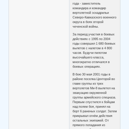
года - заместитель
командира и командир
вертолетной эскадрильи
Северо-Кавказского военного
округа в боях второй
чеченской войны.
За период участия в боевых
действиях с 1995 по 2004
годы совершил 1 680 боевых
вылетов с налетом в 4 800
часов. Будучи пилотом
высочайшего класса,
многократно отличался в
боевых операциях.
В бою 30 мая 2001 годы в
районе поселка Центорой во
главе группы из трех
вертолетов Ми-8 вылетел на
эвакуацию окруженной
группы армейского спецназа.
Первым спустился к бойцам
над полем боя, принял на
борт 6 раненых солдат. Затем
прикрывал огнём действия
остальных экипажей. От
прямого попадания из