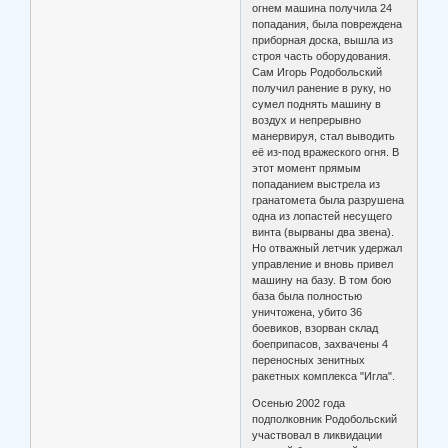
огнем машина получила 24
попадания, была повреждена
приборная доска, вышла из
строя часть оборудования.
Сам Игорь Родобольский
получил ранение в руку, но
сумел поднять машину в
воздух и непрерывно
манервируя, стал выводить
её из-под вражеского огня. В
этот момент прямым
попаданием выстрела из
гранатомета была разрушена
одна из лопастей несущего
винта (вырваны два звена).
Но отважный летчик удержал
управление и вновь привел
машину на базу. В том бою
база была полностью
уничтожена, убито 36
боевиков, взорван склад
боеприпасов, захвачены 4
переносных зенитных
ракетных комплекса "Игла".
Осенью 2002 года
подполковник Родобольский
участвовал в ликвидации