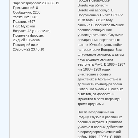
городе Новополоцке
Зарегистрирован
: 2007-06-19
Витебской области,
Приглашений:
0
Витебский аэроклуб. В
Сообщений:
2258
Вооруженных Силах СССР с
Уважение:
+145
1978 года. В 1982 году
Позитив:
+397
окончил Сызранское высшее
Пол:
Мужской
военное авиационное
Возраст:
42
[1983-12-06]
училище летчиков. Служил в
Провел на форуме:
авиационных вертолетных
25 дней 10 часов
Последний визит:
частях Южной группы войск
2026-07-22 23:45:10
на территории Венгрии. Был
штурманом экипажа, а затем
- командиром экипажа
вертолета Ми-8. В 1986 - 1987
и в 1988 - 1989 годах
участвовал в боевых
действиях в Афганистане в
должности командира звена.
Совершил около 200 боевых
вылетов, за доблесть и
мужество в боях награжден
тремя орденами.
После возвращения на
Родину служил в различных
военных округах. Принимал
участие в боевых действиях
в период первой чеченской
войны 1994 - 1996 г. С 1999