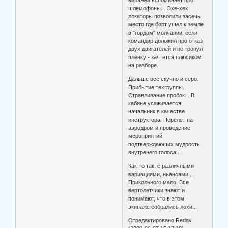
шлемофоны... Эхе-хех
локаторы позволили засечь
место где борт ушел к земле
в "гордом" молчании, если
командир доложил про отказ
двух двигателей и не тронул
пленку - зачтется плюсиком
на разборе.
Дальше все скучно и серо.
Прибытие техгруппы.
Стравливание пробок... В
кабине усаживается
начальник в качестве
инструктора. Перелет на
аэродром и проведение
мероприятий
подтверждающих мудрость
внутренего голоса...
Как-то так, с различными
вариациями, ньансами...
Прикольного мало. Все
вертолетчики знают и
понимают, что в этом
экипаже собрались лохи...
Отредактировано Redav