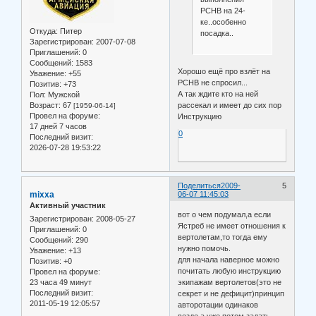
РСНВ на 24-
ке..особенно
Откуда:
Питер
посадка..
Зарегистрирован
: 2007-07-08
Приглашений:
0
Сообщений:
1583
Хорошо ещё про взлёт на
Уважение:
+55
РСНВ не спросил...
Позитив:
+73
А так ждите кто на ней
Пол:
Мужской
Возраст:
67
рассекал и имеет до сих пор
[1959-06-14]
Провел на форуме:
Инструкцию
17 дней 7 часов
0
Последний визит:
2026-07-28 19:53:22
Поделиться
2009-
5
mixxa
06-07 11:45:03
Активный участник
вот о чем подумал,а если
Зарегистрирован
: 2008-05-27
Ястреб не имеет отношения к
Приглашений:
0
вертолетам,то тогда ему
Сообщений:
290
нужно помочь.
Уважение:
+13
для начала наверное можно
Позитив:
+0
почитать любую инструкцию
Провел на форуме:
23 часа 49 минут
экипажам вертолетов(это не
Последний визит:
секрет и не дефицит)принцип
2011-05-19 12:05:57
авторотации одинаков