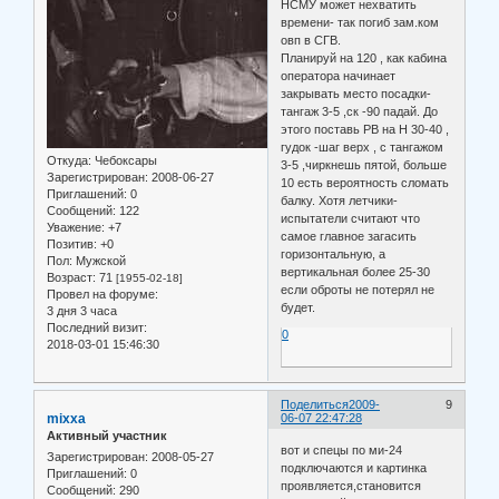
НСМУ может нехватить
времени- так погиб зам.ком
овп в СГВ.
Планируй на 120 , как кабина
оператора начинает
закрывать место посадки-
тангаж 3-5 ,ск -90 падай. До
этого поставь РВ на Н 30-40 ,
гудок -шаг верх , с тангажом
Откуда:
Чебоксары
3-5 ,чиркнешь пятой, больше
Зарегистрирован
: 2008-06-27
10 есть вероятность сломать
Приглашений:
0
балку. Хотя летчики-
Сообщений:
122
испытатели считают что
Уважение:
+7
самое главное загасить
Позитив:
+0
горизонтальную, а
Пол:
Мужской
вертикальная более 25-30
Возраст:
71
[1955-02-18]
если оброты не потерял не
Провел на форуме:
будет.
3 дня 3 часа
Последний визит:
0
2018-03-01 15:46:30
Поделиться
2009-
9
mixxa
06-07 22:47:28
Активный участник
вот и спецы по ми-24
Зарегистрирован
: 2008-05-27
подключаются и картинка
Приглашений:
0
проявляется,становится
Сообщений:
290