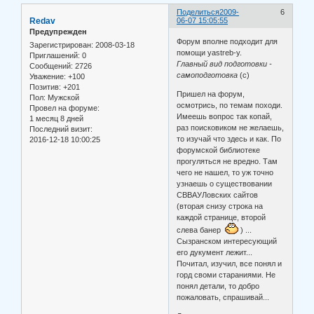
Поделиться
2009-
6
Redav
06-07 15:05:55
Предупрежден
Форум вполне подходит для
Зарегистрирован
: 2008-03-18
помощи yastreb-у.
Приглашений:
0
Главный вид подготовки -
Сообщений:
2726
самоподготовка
(с)
Уважение:
+100
Позитив:
+201
Пришел на форум,
Пол:
Мужской
осмотрись, по темам походи.
Провел на форуме:
Имеешь вопрос так копай,
1 месяц 8 дней
раз поисковиком не желаешь,
Последний визит:
то изучай что здесь и как. По
2016-12-18 10:00:25
форумской библиотеке
прогуляться не вредно. Там
чего не нашел, то уж точно
узнаешь о существовании
СВВАУЛовских сайтов
(вторая снизу строка на
каждой странице, второй
слева банер
) ...
Сызранском интересующий
его дукумент лежит...
Почитал, изучил, все понял и
горд своми стараниями. Не
понял детали, то добро
пожаловать, спрашивай...