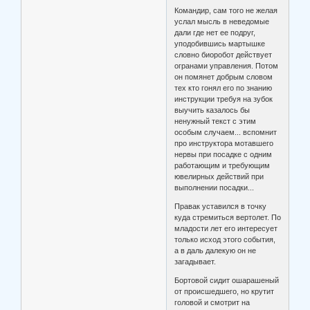
Командир, сам того не желая
услал мысль в неведомые
дали где нет ее подруг,
уподобившись мартышке
словно биоробот действует
огранами управления. Потом
он помянет добрым словом
тех кто гонял его по знанию
инструкции требуя на зубок
выучить казалось бы
ненужный текст с этим
особым случаем... вспомнит
про инструктора мотавшего
нервы при посадке с одним
работающим и требующим
ювелирных действий при
выполнении посадки...
Правак уставился в точку
куда стремиться вертолет. По
младости лет его интересует
только исход этого события,
а в даль далекую он не
загадывает.
Бортовой сидит ошарашеный
от происшедшего, но крутит
головой и смотрит на