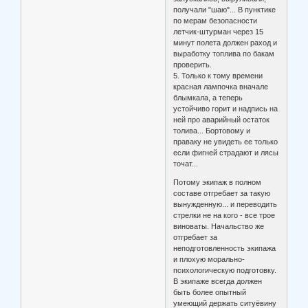
получали "шаю"... В пунктике
по мерам безопасности
летчик-штурман через 15
минут полета должен раход и
выработку топлива по бакам
проверить.
5. Только к тому времени
красная лампочка вначале
блымкала, а теперь
устойчиво горит и надпись на
ней про аварийный остаток
толива... Бортовому и
праваку не увидеть ее только
если фигней страдают и лясы
точат...
Потому экипаж в полном
составе отгребает за такую
вынужденную... и переводить
стрелки не на кого - все трое
виноваты. Начальство же
отгребает за
неподготовленность экипажа
и плохую морально-
психологическую подготовку.
В экипаже всегда должен
быть более опытный
умеющий держать ситуёвину