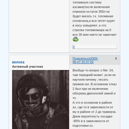
топливную систему
азсами(после включения
планок)и остаток 300л не
будет мигать т.к. топливная
отключена,и все летят-курят
в носу ковыряют. а что
стрелка топливомера на 0
все 30 мин никто не замечает
0
Поделиться
2009-
8
волоха
06-07 20:37:02
Активный участник
Вообще-то вопрос о Ми -24,
там передний может ,если не
научили ничему ,чесать
промеж ног. В основном отказ
2 был при не включении
обогрева двигателей зимой и
тп.
А это в основном в районе
аэ, где-то в зависимости от
му в районе от 2 до траверза.
Днем вероятность посадки
-80% в в зависимости от
подготовки кэ.