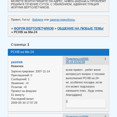
МОЖЕТЕ ВОЙТИ ПИШИТЕ НА АДРЕС, kirill83s-pb@mail.ru ПРОБЛЕМУ
РЕШИМ В ТЕЧЕНИЕ СУТОК. С УВАЖЕНИЕМ, АДМИНИСТРАЦИЯ
ФОРУМА ВЕРТОЛЕТЧИКОВ.
Привет, Гость!
Войдите
или
зарегистрируйтесь
.
»
ФОРУМ ВЕРТОЛЕТЧИКОВ
»
ОБЩЕНИЕ НА ЛЮБЫЕ ТЕМЫ
»
РСНВ на Ми-24
Страница:
1
РСНВ на Ми-24
Поделиться
2009-
1
yastreb
05-24 23:02:58
Новичок
всем привет....ребят меня
Зарегистрирован
: 2007-11-14
интересует вопрос о технике
Приглашений:
0
выполнения РСНВ на 24-
Сообщений:
1
ке..особенно посадка..если
Уважение:
+0
кто может подсказать
Позитив:
+0
напишите плиз...буду очень
Провел на форуме:
51 минуту
благодарен)
Последний визит:
0
2009-05-30 17:57:29
Поделиться
2009-
2