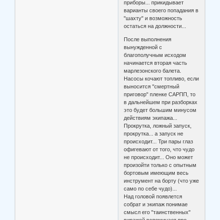
приборы... прикидывает
варианты своего попадания в
"шахту" и возможность
остаться на должности...
После выполнения
вынужденной с
благополучным исходом
начинается вторая часть
марлезонского балета.
Насосы кочают топливо, если
выносится "смертный
приговор" пленке САРПП, то
в дальнейшем при разборках
это будет большим минусом
действиям экипажа...
Прокрутка, ложный запуск,
прокрутка... а запуск не
происходит... Три пары глаз
офигевают от того, что чудо
не происходит... Оно может
произойти только с опытным
бортовым имеющим весь
инструмент на борту (что уже
само по себе чудо)...
Над головой появлется
собрат и экипаж понимае
смысл его "таинственных"
виражей вспоминает про