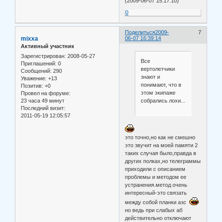
(2009-06-07 15:17:10)
0
Поделиться
2009-
7
mixxa
06-07 16:39:14
Активный участник
Зарегистрирован
: 2008-05-27
Все
Приглашений:
0
вертолетчики
Сообщений:
290
знают и
Уважение:
+13
понимают, что в
Позитив:
+0
этом экипаже
Провел на форуме:
23 часа 49 минут
собрались лохи...
Последний визит:
2011-05-19 12:05:57
это точно,но как не смешно
это звучит на моей памяти 2
таких случая было,правда в
других полках,но телеграммы
приходили с описанием
проблемы и методом ее
устранения.метод очень
интересный-это связать
между собой планки азс
но ведь при слабых аб
действительно отключают