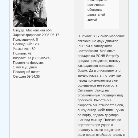
включении
обогрева
двигателей
зимой
Откуда:
Московская обл.
Зарегистрирован
: 2008-06-17
В начале 80-х было массовое
Приглашений:
0
отключение двух движков
Сообщений:
1280
РПР-ом с заводскими
Уважение:
+89
настройками. Мой опыт
Позитив:
+2
посадки на РСНВ Ястребу
Возраст:
73
[1953-02-24]
врядли пригодится, потому
Провел на форуме:
как садиться пришлось
1 месяц 6 дней
боком. Да и снижением это
Последний визит:
трудно назвать, потому, как
Сегодня 09:34:35
перед приземлением уже
ощущалась невесомость.
Ситуация: Заход на
ограниченную площадку над
просекой. Высота-50,
скорость-50, становятся оба,
внизу ангар. Действия: Ручка
по борту, педаль до упора,
шаг под мышку. Положение
вертолета при ударе о
планету можете представить,
если левая стойка осталась в