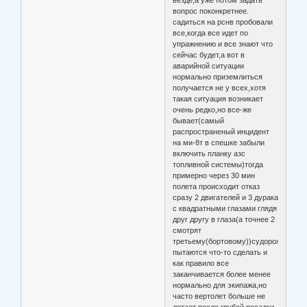
везде,а уже потом задать
вопрос поконкретнее.
садиться на рснв пробовали
все,когда все идет по
упражнению и все знают что
сейчас будет,а вот в
аварийной ситуации
нормально приземлиться
получается не у всех,хотя
такая ситуация возникает
очень редко,но все-же
бывает(самый
распространеный инцидент
на ми-8т в спешке забыли
включить планку азс
топливной системы)тогда
примерно через 30 мин
полета происходит отказ
сразу 2 двигателей и 3 дурака
с квадратными глазами глядя
друг другу в глаза(а точнее 2
смотрят
третьему(бортовому))судорожно
пытаются что-то сделать и
как правило все
заканчивается более менее
нормально для экипажа,но
часто вертолет больше не