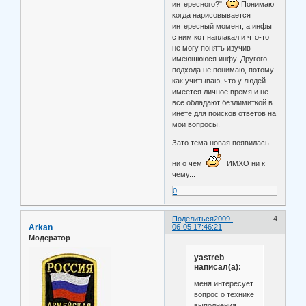
интересного?"
Понимаю
когда нарисовывается
интересный момент, а инфы
с ним кот наплакал и что-то
не могу понять изучив
имеющююся инфу. Другого
подхода не понимаю, потому
как учитываю, что у людей
имеется личное время и не
все обладают безлимиткой в
инете для поисков ответов на
мои вопросы.
Зато тема новая появилась...
ни о чём
ИМХО ни к
чему...
0
Поделиться
2009-
4
Arkan
06-05 17:46:21
Модератор
yastreb
написал(а):
меня интересует
вопрос о технике
выполнения