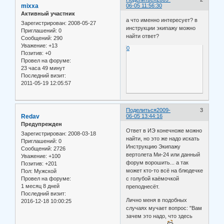
mixxa
06-05 11:56:30
Активный участник
а что именно интересует? в
Зарегистрирован
: 2008-05-27
инструкции экипажу можно
Приглашений:
0
найти ответ?
Сообщений:
290
Уважение:
+13
0
Позитив:
+0
Провел на форуме:
23 часа 49 минут
Последний визит:
2011-05-19 12:05:57
Поделиться
2009-
3
Redav
06-05 13:44:16
Предупрежден
Ответ в ИЭ конечноже можно
Зарегистрирован
: 2008-03-18
найти, но это же надо искать
Приглашений:
0
Инструкцию Экипажу
Сообщений:
2726
вертолета Ми-24 или данный
Уважение:
+100
форум ворошить... а так
Позитив:
+201
может кто-то всё на блюдечке
Пол:
Мужской
Провел на форуме:
с голубой каёмочкой
1 месяц 8 дней
преподнесёт.
Последний визит:
Лично меня в подобных
2016-12-18 10:00:25
случаях мучает вопрос: "Вам
зачем это надо, что здесь