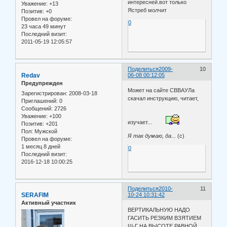
интересней.вот только
Уважение:
+13
Ястреб молчит
Позитив:
+0
Провел на форуме:
0
23 часа 49 минут
Последний визит:
2011-05-19 12:05:57
Поделиться
2009-
10
Redav
06-08 00:12:05
Предупрежден
Может на сайте СВВАУЛа
Зарегистрирован
: 2008-03-18
скачал инструкцию, читает,
Приглашений:
0
Сообщений:
2726
Уважение:
+100
изучает...
Позитив:
+201
Пол:
Мужской
Я так думаю, да...
(с)
Провел на форуме:
1 месяц 8 дней
0
Последний визит:
2016-12-18 10:00:25
Поделиться
2010-
11
SERAFIM
10-24 10:31:42
Активный участник
ВЕРТИКАЛЬНУЮ НАДО
ГАСИТЬ РЕЗКИМ ВЗЯТИЕМ
Ш-Г НА ВЫСОТЕ РАВНОЙ