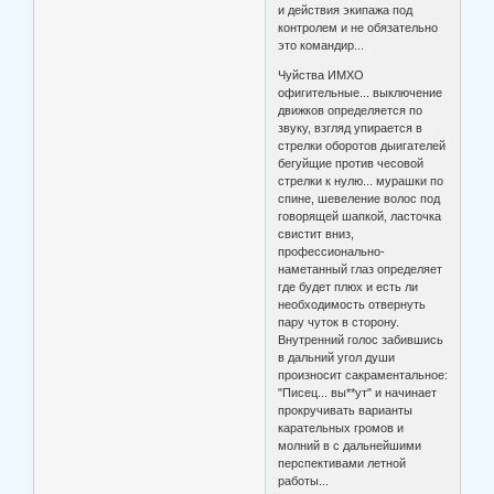
и действия экипажа под
контролем и не обязательно
это командир...
Чуйства ИМХО
офигительные... выключение
движков определяется по
звуку, взгляд упирается в
стрелки оборотов дыигателей
бегуйщие против чесовой
стрелки к нулю... мурашки по
спине, шевеление волос под
говорящей шапкой, ласточка
свистит вниз,
профессионально-
наметанный глаз определяет
где будет плюх и есть ли
необходимость отвернуть
пару чуток в сторону.
Внутренний голос забившись
в дальний угол души
произносит сакраментальное:
"Писец... вы**ут" и начинает
прокручивать варианты
карательных громов и
молний в с дальнейшими
перспективами летной
работы...