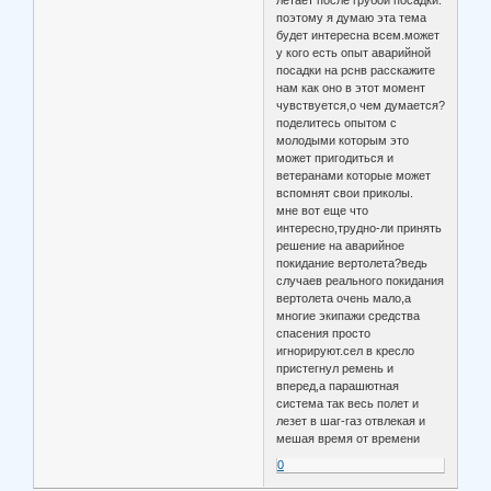
летает после грубой посадки.
поэтому я думаю эта тема
будет интересна всем.может
у кого есть опыт аварийной
посадки на рснв расскажите
нам как оно в этот момент
чувствуется,о чем думается?
поделитесь опытом с
молодыми которым это
может пригодиться и
ветеранами которые может
вспомнят свои приколы.
мне вот еще что
интересно,трудно-ли принять
решение на аварийное
покидание вертолета?ведь
случаев реального покидания
вертолета очень мало,а
многие экипажи средства
спасения просто
игнорируют.сел в кресло
пристегнул ремень и
вперед,а парашютная
система так весь полет и
лезет в шаг-газ отвлекая и
мешая время от времени
0