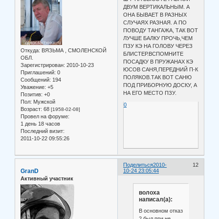
ДВУМ ВЕРТИКАЛЬНЫМ. А
ОНА БЫВАЕТ В РАЗНЫХ
СЛУЧАЯХ РАЗНАЯ. А ПО
ПОВОДУ ТАНГАЖА, ТАК ВОТ
ЛУЧШЕ БАЛКУ ПРОЧЬ,ЧЕМ
ПЗУ КЭ НА ГОЛОВУ ЧЕРЕЗ
Откуда:
ВЯЗЬМА , СМОЛЕНСКОЙ
БЛИСТЕР.ВСПОМНИТЕ
ОБЛ.
ПОСАДКУ В ПРУЖАНАХ КЭ
Зарегистрирован
: 2010-10-23
ЮСОВ САНЯ,ПЕРЕДНИЙ П-К
Приглашений:
0
ПОЛЯКОВ.ТАК ВОТ САНЮ
Сообщений:
194
ПОД ПРИБОРНУЮ ДОСКУ, А
Уважение:
+5
НА ЕГО МЕСТО ПЗУ.
Позитив:
+0
Пол:
Мужской
0
Возраст:
68
[1958-02-08]
Провел на форуме:
1 день 18 часов
Последний визит:
2011-10-22 09:55:26
Поделиться
2010-
12
GranD
10-24 23:05:44
Активный участник
волоха
написал(а):
В основном отказ
2 был при не