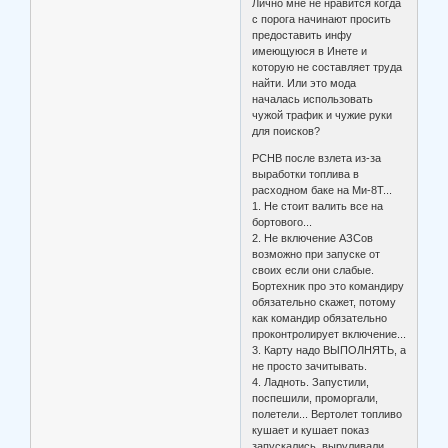
Лично мне не нравится когда
с порога начинают просить
предоставить инфу
имеющуюся в Инете и
которую не составляет труда
найти. Или это мода
началась использовать
чужой трафик и чужие руки
для поисков?
РСНВ после взлета из-за
выработки топлива в
расходном баке на Ми-8Т...
1. Не стоит валить все на
бортового...
2. Не включение АЗСов
возможно при запуске от
своих если они слабые.
Бортехник про это командиру
обязательно скажет, потому
как командир обязательно
проконтролирует включение...
3. Карту надо ВЫПОЛНЯТЬ, а
не просто зачитывать.
4. Ладноть. Запустили,
поспешили, проморгали,
полетели... Вертолет топливо
кушает и кушает показ
запускались, выруливали,