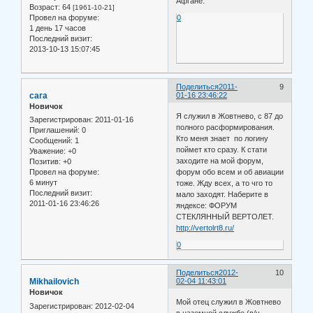
Афгане.
Возраст:
64
[1961-10-21]
Провел на форуме:
0
1 день 17 часов
Последний визит:
2013-10-13 15:07:45
Поделиться
2011-
9
сага
01-16 23:46:22
Новичок
Я служил в Жовтнево, с 87 до
Зарегистрирован
: 2011-01-16
полного расформирования.
Приглашений:
0
Кто меня знает по логину
Сообщений:
1
поймет кто сразу. К стати
Уважение:
+0
заходите на мой форум,
Позитив:
+0
форум обо всем и об авиации
Провел на форуме:
6 минут
тоже. Жду всех, а то чго то
Последний визит:
мало заходят. Наберите в
2011-01-16 23:46:26
яндексе: ФОРУМ
СТЕКЛЯННЫЙ ВЕРТОЛЕТ.
http://vertolrt8.ru/
0
Поделиться
2012-
10
Mikhailovich
02-04 11:43:01
Новичок
Мой отец служил в Жовтнево
Зарегистрирован
: 2012-02-04
в наземной службе (в/ч