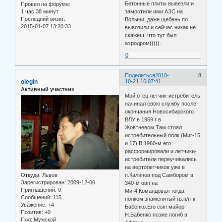
Бетонные плиты вывезли и
Провел на форуме:
1 час 38 минут
замостили ими АЗС на
Последний визит:
Волыни, даже щебень по
2015-01-07 13:20:33
вывозили и сейчас никак не
скажеш, что тут был
аэродром(((((.
0
Поделиться
2010-
8
olegin
10-21 16:07:41
Активный участник
Мой отец летчик-истребитель
начинал свою службу после
окончания Новосибирского
ВЛУ в 1959 г в
Жовтневом.Там стоял
истребительный полк (Миг-15
и 17).В 1960-м его
расформировали и летчики-
истребители переучивались
на вертолетчиков уже в
Откуда:
Львов
п.Калинов под Самбором в
Зарегистрирован
: 2009-12-06
340-м овп на
Приглашений:
0
Ми-4.Командовал тогда
Сообщений:
115
полком знаменитый гв.п/п-к
Уважение:
+4
Бабенко.Его сын майор
Позитив:
+0
Н.Бабенко позже погиб в
Пол:
Мужской