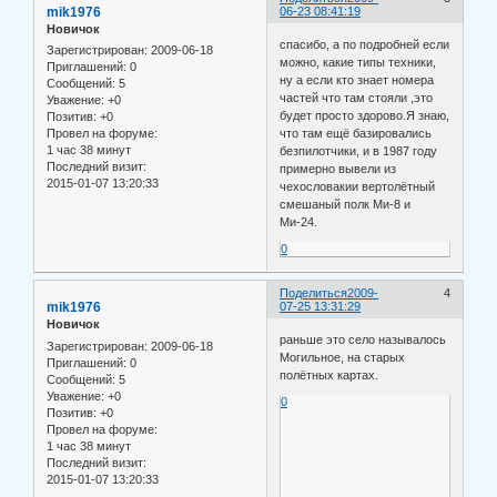
mik1976
06-23 08:41:19
Новичок
спасибо, а по подробней если
Зарегистрирован
: 2009-06-18
можно, какие типы техники,
Приглашений:
0
ну а если кто знает номера
Сообщений:
5
частей что там стояли ,это
Уважение:
+0
будет просто здорово.Я знаю,
Позитив:
+0
что там ещё базировались
Провел на форуме:
1 час 38 минут
безпилотчики, и в 1987 году
Последний визит:
примерно вывели из
2015-01-07 13:20:33
чехословакии вертолётный
смешаный полк Ми-8 и
Ми-24.
0
Поделиться
2009-
4
mik1976
07-25 13:31:29
Новичок
раньше это село называлось
Зарегистрирован
: 2009-06-18
Могильное, на старых
Приглашений:
0
полётных картах.
Сообщений:
5
Уважение:
+0
0
Позитив:
+0
Провел на форуме:
1 час 38 минут
Последний визит:
2015-01-07 13:20:33