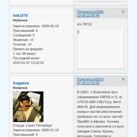
Поделиться
2009-
5
mik1976
10-08 22:59:49
Новичок
в/ч 78710
Зарегистрирован
: 2009-06-18
Приглашений:
0
0
Сообщений:
5
Уважение:
+0
Позитив:
+0
Провел на форуме:
1 час 38 минут
Последний визит:
2015-01-07 13:20:33
Поделиться
2010-
6
Андреев
07-28 14:15:55
Новичок
В 1987г. п.Жовтневое был
сформирован ОВП(Б и У), в/
ч78710 (МИ-24В,П,К,р; Ми-8
иМи-9). Для формирования
полка и частей обеспечения
прибывал л/с со всех частей
ПрикВО и Афгана. Технику
Откуда:
Санкт Петербург
получали и пригоняли со всех
Зарегистрирован
: 2008-01-18
заводов Союза: Казань,
Приглашений:
0
Арсеньев, Горелово и