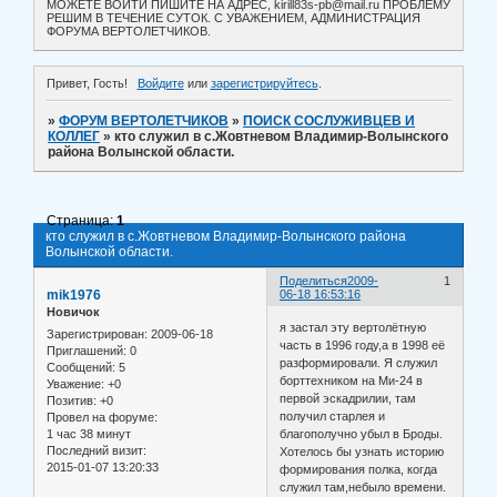
МОЖЕТЕ ВОЙТИ ПИШИТЕ НА АДРЕС, kirill83s-pb@mail.ru ПРОБЛЕМУ
РЕШИМ В ТЕЧЕНИЕ СУТОК. С УВАЖЕНИЕМ, АДМИНИСТРАЦИЯ
ФОРУМА ВЕРТОЛЕТЧИКОВ.
Привет, Гость!
Войдите
или
зарегистрируйтесь
.
»
ФОРУМ ВЕРТОЛЕТЧИКОВ
»
ПОИСК СОСЛУЖИВЦЕВ И
КОЛЛЕГ
»
кто служил в с.Жовтневом Владимир-Волынского
района Волынской области.
Страница:
1
кто служил в с.Жовтневом Владимир-Волынского района
Волынской области.
Поделиться
2009-
1
mik1976
06-18 16:53:16
Новичок
я застал эту вертолётную
Зарегистрирован
: 2009-06-18
часть в 1996 году,а в 1998 её
Приглашений:
0
разформировали. Я служил
Сообщений:
5
борттехником на Ми-24 в
Уважение:
+0
первой эскадрилии, там
Позитив:
+0
получил старлея и
Провел на форуме:
1 час 38 минут
благополучно убыл в Броды.
Последний визит:
Хотелось бы узнать историю
2015-01-07 13:20:33
формирования полка, когда
служил там,небыло времени.