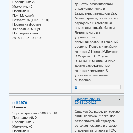
Сообщений:
22
др.Летом сформировали
Уважение:
+0
управление полка и
Позитив:
+0
1вэ,осенью завершили 2вэ.
Пол:
Мужской
Много строили, особенно на
Возраст:
75
[1951-07-18]
аэродроме и служебные
Провел на форуме:
помещения:штабы,баню и т.д.
19 часов 20 минут
Летали много и в
Последний визит:
удовольствие,
2016-10-02 10:47:09
повышая боевой и классный
уровень. Первыми прибыли
летчики О.Панов, М.Вакулич,
В.Федченко, О.Ступак,
В.Зинкин и многие, многие
другие замечательные
летчики и человеки! С
уважением ком.полка
А.Воронов.
0
Поделиться
2010-
7
mik1976
10-21 10:00:27
Новичок
Спасибо большое, интересно
Зарегистрирован
: 2009-06-18
знать историю. Жалко, что
Приглашений:
0
развалили такой аэродром,
Сообщений:
5
осталась казарма и старые
Уважение:
+0
строения автопарка и ТЭЧ.
Позитив:
+0