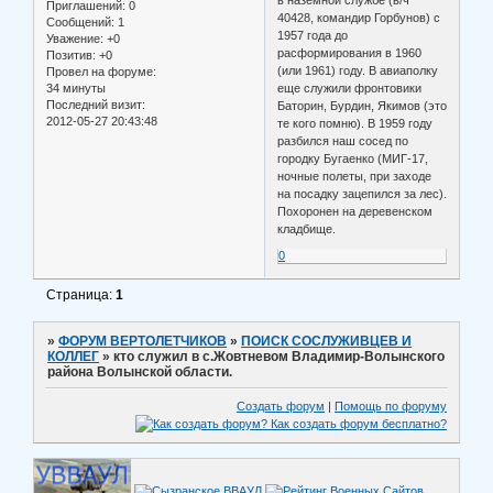
Приглашений:
0
40428, командир Горбунов) с
Сообщений:
1
1957 года до
Уважение:
+0
расформирования в 1960
Позитив:
+0
(или 1961) году. В авиаполку
Провел на форуме:
34 минуты
еще служили фронтовики
Последний визит:
Баторин, Бурдин, Якимов (это
2012-05-27 20:43:48
те кого помню). В 1959 году
разбился наш сосед по
городку Бугаенко (МИГ-17,
ночные полеты, при заходе
на посадку зацепился за лес).
Похоронен на деревенском
кладбище.
0
Страница:
1
»
ФОРУМ ВЕРТОЛЕТЧИКОВ
»
ПОИСК СОСЛУЖИВЦЕВ И
КОЛЛЕГ
»
кто служил в с.Жовтневом Владимир-Волынского
района Волынской области.
Создать форум
|
Помощь по форуму