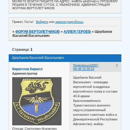
МОЖЕТЕ ВОЙТИ ПИШИТЕ НА АДРЕС, kirill83s-pb@mail.ru ПРОБЛЕМУ
РЕШИМ В ТЕЧЕНИЕ СУТОК. С УВАЖЕНИЕМ, АДМИНИСТРАЦИЯ
ФОРУМА ВЕРТОЛЕТЧИКОВ.
Привет, Гость!
Войдите
или
зарегистрируйтесь
.
»
ФОРУМ ВЕРТОЛЕТЧИКОВ
»
АЛЛЕЯ ГЕРОЕВ
»
Щербаков
Василий Васильевич
Страница:
1
Щербаков Василий Васильевич
Поделиться
2007-
1
Кириллов Кирилл
09-08 15:30:22
Администратор
Щербаков Василий
Васильевич - командир
вертолётной эскадрильи
вертолётного полка в составе
40-й армии
Краснознамённого
Туркестанского военного
округа (ограниченный
контингент советских войск в
Демократической Республике
Афганистан), майор.
Откуда:
Сертолово-Агалатово