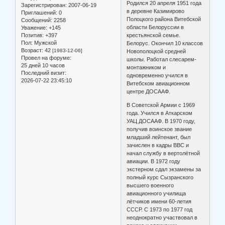
Родился 20 апреля 1951 года
Зарегистрирован
: 2007-06-19
в деревне Казимирово
Приглашений:
0
Полоцкого района Витебской
Сообщений:
2258
области Белоруссии в
Уважение:
+145
Позитив:
+397
крестьянской семье.
Пол:
Мужской
Белорус. Окончил 10 классов
Возраст:
42
[1983-12-06]
Новополоцкой средней
Провел на форуме:
школы. Работал слесарем-
25 дней 10 часов
монтажником и
Последний визит:
одновременно учился в
2026-07-22 23:45:10
Витебском авиационном
центре ДОСААФ.
В Советской Армии с 1969
года. Учился в Аткарском
УАЦ ДОСААФ. В 1970 году,
получив воинское звание
младший лейтенант, был
зачислен в кадры ВВС и
начал службу в вертолётной
авиации. В 1972 году
экстерном сдал экзамены за
полный курс Сызранского
высшего военного
авиационного училища
лётчиков имени 60-летия
СССР. С 1973 по 1977 год
неоднократно участвовал в