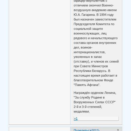
офицер-вертолётчик с
отличием окончил Военно-
воздушную академию имени
Ю.А. Гагарина. В 1994 году
был назначен заместителем
Председателя Комитета по
социальной защите
военнослужащих, лиц
рядового и начальствующего
состава органов внутренних
дел, воинов-
интернационалистов,
уволенных в запас
(отставку), и членов их семей
при Совете Министров
Республики Беларусь. В
настоящее время работает в
благотворительном Фонде
"Память Афгана".
Награждён орденом Ленина,
"За службу Родине в
Вооруженных Силах СССР"
2-й и 3-й степеней,
медалями.
+1
Поделиться
2012-
2