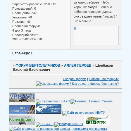
да -рано забирает Небо
Зарегистрирован
: 2012-03-19
хороших людей.. наверно
Приглашений:
0
война не проходит даром -
Сообщений:
232
она съедает жизнь "год за 5 "
Уважение:
+9
-не меньше..
Позитив:
+0
Провел на форуме:
0
4 дня 3 часа
Последний визит:
2018-01-02 23:46:18
Страница:
1
»
ФОРУМ ВЕРТОЛЕТЧИКОВ
»
АЛЛЕЯ ГЕРОЕВ
»
Щербаков
Василий Васильевич
Создать форум
|
Помощь по форуму