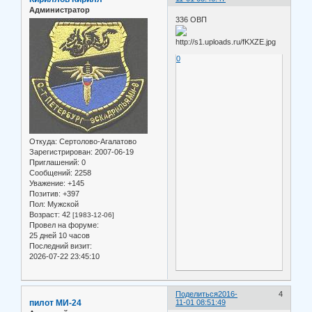
Администратор
336 ОВП
0
Откуда:
Сертолово-Агалатово
Зарегистрирован
: 2007-06-19
Приглашений:
0
Сообщений:
2258
Уважение:
+145
Позитив:
+397
Пол:
Мужской
Возраст:
42
[1983-12-06]
Провел на форуме:
25 дней 10 часов
Последний визит:
2026-07-22 23:45:10
Поделиться
2016-
4
пилот МИ-24
11-01 08:51:49