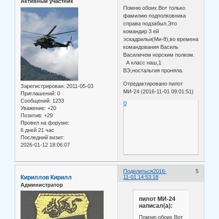
Активный участник
Помню обоих.Вот только
фамилию подполковника
справа подзабыл.Это
командир 3 ей
эскадрильи(Ми-8),во времена
командования Василь
Василичем норским полком.
А класс наш,1
ВЭ,ностальгия проняла.
Отредактировано пилот
Зарегистрирован
: 2011-05-03
МИ-24 (2016-11-01 09:01:51)
Приглашений:
0
Сообщений:
1233
0
Уважение:
+20
Позитив:
+29
Провел на форуме:
6 дней 21 час
Последний визит:
2026-01-12 18:06:07
Поделиться
2016-
5
Кириллов Кирилл
11-01 14:53:18
Администратор
пилот МИ-24
написал(а):
Помню обоих.Вот