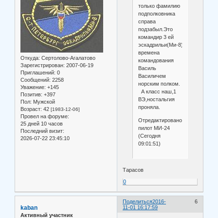
только фамилию
подполковника
справа
подзабыл.Это
командир 3 ей
эскадрильи(Ми-8),во
времена
Откуда:
Сертолово-Агалатово
командования
Зарегистрирован
: 2007-06-19
Василь
Приглашений:
0
Василичем
Сообщений:
2258
норским полком.
Уважение:
+145
А класс наш,1
Позитив:
+397
ВЭ,ностальгия
Пол:
Мужской
проняла.
Возраст:
42
[1983-12-06]
Провел на форуме:
Отредактировано
25 дней 10 часов
пилот МИ-24
Последний визит:
(Сегодня
2026-07-22 23:45:10
09:01:51)
Тарасов
0
Поделиться
2016-
6
kaban
11-01 16:17:59
Активный участник