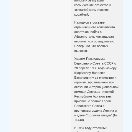
поиске и эвакуации
космических объектов и
экипажей космических
кораблей.
Находясь в составе
ограниченного контингента
советских войск в
Афганистане, командовал
вертолётной эскадрильей.
Совершил 318 боевых
вылетов.
Указом Президиума
Верховного Совета СССР от
28 апреля 1980 года майору
Щербакову Василию
Васильевичу за мужество и
героизм, проявленные при
оказании интернациональной
помощи Демократической
Республике Афганистан,
присвоено звание Героя
Советского Союза с
вручением ордена Ленина и
медали "Золотая звезда" (№
11440).
В 1984 году отважный