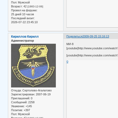
Пол:
Мужской
Возраст:
42
[1983-12-06]
Провел на форуме:
25 дней 10 часов
Последний визит:
2026-07-22 23:45:10
Кириллов Кирилл
Поделиться
2009-09-25 15:16:13
Администратор
МИ-8
[youtube]http://www.youtube.com/watc
[youtube]http://www.youtube.com/watc
0
Откуда:
Сертолово-Агалатово
Зарегистрирован
: 2007-06-19
Приглашений:
0
Сообщений:
2258
Уважение:
+145
Позитив:
+397
Пол:
Мужской