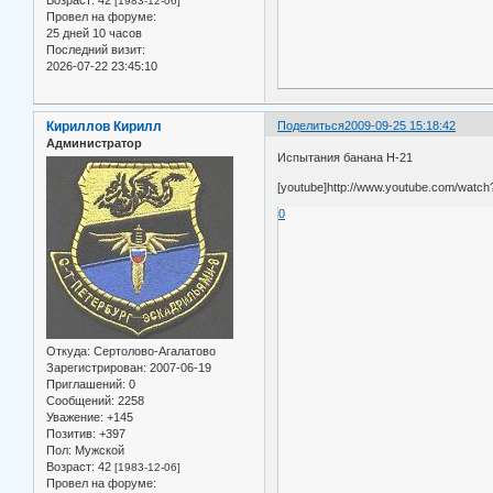
Возраст:
42
[1983-12-06]
Провел на форуме:
25 дней 10 часов
Последний визит:
2026-07-22 23:45:10
Кириллов Кирилл
Поделиться
2009-09-25 15:18:42
Администратор
Испытания банана Н-21
[youtube]http://www.youtube.com/watc
0
Откуда:
Сертолово-Агалатово
Зарегистрирован
: 2007-06-19
Приглашений:
0
Сообщений:
2258
Уважение:
+145
Позитив:
+397
Пол:
Мужской
Возраст:
42
[1983-12-06]
Провел на форуме: