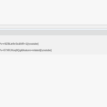
h?v=r9ZBLie9vSs&NR=1[/youtube]
h?v=57XRJKoq9Qg&feature=related[/youtube]