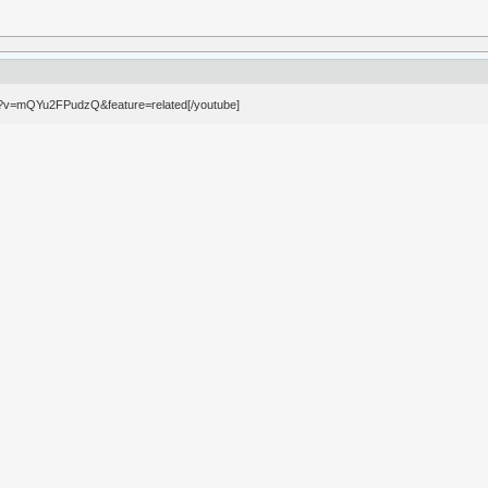
h?v=mQYu2FPudzQ&feature=related[/youtube]