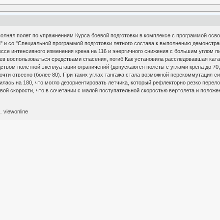
ыполнял полет по упражнениям Курса боевой подготовки в комплексе с программой ос
 и со "Специальной программой подготовки летного состава к выполнению демонстрац
цессе интенсивного изменения крена на 116 и энергичного снижения с большим углом
спев воспользоваться средствами спасения, погиб Как установила расследовавшая ка
вом полетной эксплуатации ограничений (допускаются полеты с углами крена до 70, у
очти отвесно (более 80). При таких углах тангажа стала возможной перекоммутация си
лась на 180, что могло дезориентировать летчика, который рефлекторно резко перел
вой скорости, что в сочетании с малой поступательной скоростью вертолета и полож
 viewonline