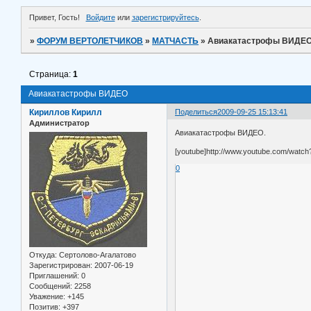
Привет, Гость!
Войдите
или
зарегистрируйтесь
.
»
ФОРУМ ВЕРТОЛЕТЧИКОВ
»
МАТЧАСТЬ
»
Авиакатaстрофы ВИДЕ
Страница:
1
Авиакатaстрофы ВИДЕО
Кириллов Кирилл
Поделиться
2009-09-25 15:13:41
Администратор
Авиакатaстрофы ВИДЕО.
[youtube]http://www.youtube.com/watc
0
Откуда:
Сертолово-Агалатово
Зарегистрирован
: 2007-06-19
Приглашений:
0
Сообщений:
2258
Уважение:
+145
Позитив:
+397