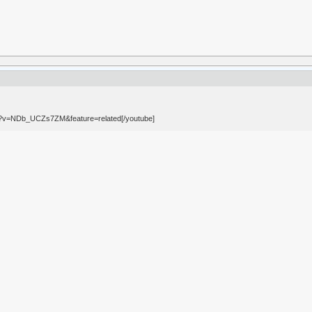
h?v=NDb_UCZs7ZM&feature=related[/youtube]