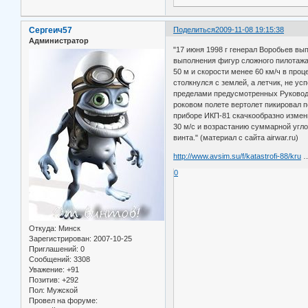
Сергеич57
Поделиться
2009-11-08 19:15:38
Администратор
"17 июня 1998 г генерал Воробьев в
выполнения фигур сложного пилотажа"
50 м и скорости менее 60 км/ч в про
столкнулся с землей, а летчик, не у
пределами предусмотренных Руководст
роковом полете вертолет пикировал п
приборе ИКП-81 скачкообразно измени
30 м/с и возрастанию суммарной угло
винта." (материал с сайта airwar.ru)
http://www.avsim.su/f/katastrofi-88/kru
…
0
Откуда:
Минск
Зарегистрирован
: 2007-10-25
Приглашений:
0
Сообщений:
3308
Уважение:
+91
Позитив:
+292
Пол:
Мужской
Провел на форуме: