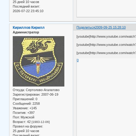
25 дней 10 часов
Последний визит:
2026-07-22 23:45:10
Кириллов Кирилл
Поделиться
2009-09-25 15:28:10
Администратор
[youtube]http://www.youtube.com/wa
[youtube]http://www.youtube.com/watch
[youtube]http://www.youtube.com/watc
0
Откуда:
Сертолово-Агалатово
Зарегистрирован
: 2007-06-19
Приглашений:
0
Сообщений:
2258
Уважение:
+145
Позитив:
+397
Пол:
Мужской
Возраст:
42
[1983-12-06]
Провел на форуме:
25 дней 10 часов
Последний визит: