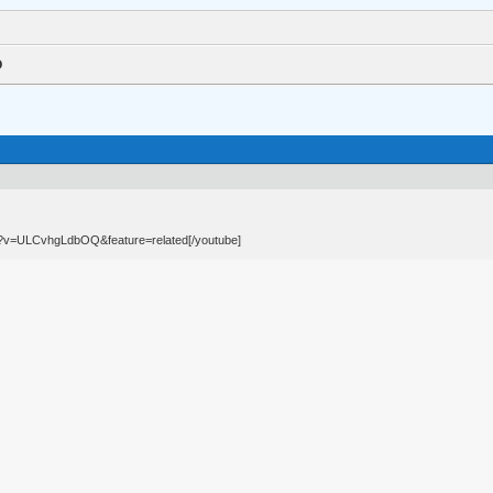
О
h?v=ULCvhgLdbOQ&feature=related[/youtube]