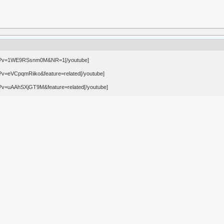
tch?v=1WE9RSsnm0M&NR=1[/youtube]
?v=eVCpqmRiiko&feature=related[/youtube]
h?v=uAAhSXjGT9M&feature=related[/youtube]