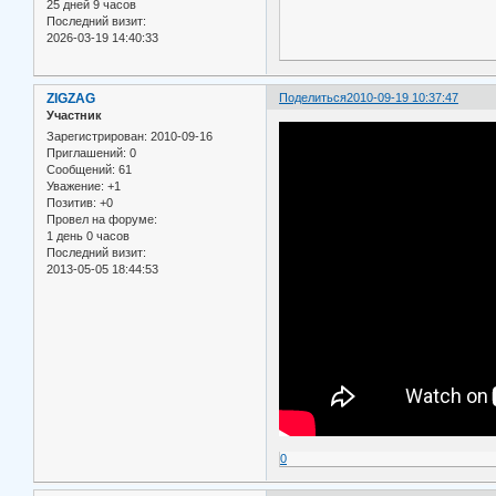
25 дней 9 часов
Последний визит:
2026-03-19 14:40:33
ZIGZAG
Поделиться
2010-09-19 10:37:47
Участник
Зарегистрирован
: 2010-09-16
Приглашений:
0
Сообщений:
61
Уважение:
+1
Позитив:
+0
Провел на форуме:
1 день 0 часов
Последний визит:
2013-05-05 18:44:53
0