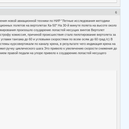
6
воения новой авиационной техники по НИР "Летные исследования методики
ионных полетов на вертолетах Ка-50" На 30-й минуте полета на высоте около
 пикирования произошло соударение лопастей несущих винтов Вертолет
тастрофу комиссия, причиной происшествия стало пилотирование вертолета за
глами тангажа до 60 и угловыми скоростями по всем осям до 60 град /с) В
стемы курсовертикали по каналу крена, в результате чего индикация крена на
ожил ручку циклического шага Это привело к увеличению скорости снижения до
ением правой педали на упоре привело к соударению лопастей несущего