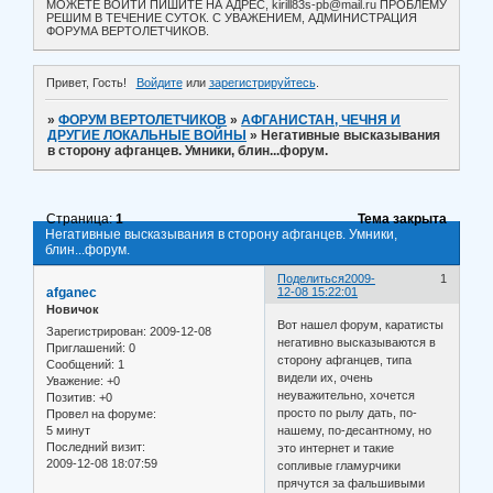
МОЖЕТЕ ВОЙТИ ПИШИТЕ НА АДРЕС, kirill83s-pb@mail.ru ПРОБЛЕМУ
РЕШИМ В ТЕЧЕНИЕ СУТОК. С УВАЖЕНИЕМ, АДМИНИСТРАЦИЯ
ФОРУМА ВЕРТОЛЕТЧИКОВ.
Привет, Гость!
Войдите
или
зарегистрируйтесь
.
»
ФОРУМ ВЕРТОЛЕТЧИКОВ
»
АФГАНИСТАН, ЧЕЧНЯ И
ДРУГИЕ ЛОКАЛЬНЫЕ ВОЙНЫ
»
Негативные высказывания
в сторону афганцев. Умники, блин...форум.
Страница:
1
Тема закрыта
Негативные высказывания в сторону афганцев. Умники,
блин...форум.
Поделиться
2009-
1
afganec
12-08 15:22:01
Новичок
Вот нашел форум, каратисты
Зарегистрирован
: 2009-12-08
негативно высказываются в
Приглашений:
0
сторону афганцев, типа
Сообщений:
1
видели их, очень
Уважение:
+0
неуважительно, хочется
Позитив:
+0
просто по рылу дать, по-
Провел на форуме:
5 минут
нашему, по-десантному, но
Последний визит:
это интернет и такие
2009-12-08 18:07:59
сопливые гламурчики
прячутся за фальшивыми