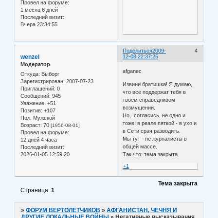
Провел на форуме:
1 месяц 6 дней
Последний визит:
Вчера 23:34:55
Поделиться
2009-
4
wenzel
12-08 22:37:25
Модератор
afganec
Откуда:
Выборг
Зарегистрирован
: 2007-07-23
Извини братишка! Я думаю,
Приглашений:
0
что все поддержат тебя в
Сообщений:
945
твоем справедливом
Уважение:
+51
возмущении.
Позитив:
+107
Но, согласись, не одно и
Пол:
Мужской
тоже: в реале пяткой - в ухо и
Возраст:
70
[1956-08-01]
в Сети срач разводить.
Провел на форуме:
Мы тут - не журналисты в
12 дней 4 часа
общей массе.
Последний визит:
2026-01-05 12:59:20
Так что: тема закрыта.
+1
Тема закрыта
Страница:
1
»
ФОРУМ ВЕРТОЛЕТЧИКОВ
»
АФГАНИСТАН, ЧЕЧНЯ И
ДРУГИЕ ЛОКАЛЬНЫЕ ВОЙНЫ
»
Негативные высказывания