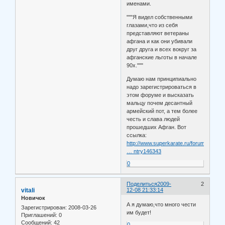
именами.
"""Я видел собственными
глазами,что из себя
представляют ветераны
афгана и как они убивали
друг друга и всех вокруг за
афганские льготы в начале
90х."""
Думаю нам принципиально
надо зарегистрироваться в
этом форуме и высказать
мальцу почем десантный
армейский пот, а тем более
честь и слава людей
прошедших Афган. Вот
ссылка:
http://www.superkarate.ru/forum/topic84
… ntry146343
0
Поделиться
2009-
2
vitali
12-08 21:33:14
Новичок
А я думаю,что много чести
Зарегистрирован
: 2008-03-26
им будет!
Приглашений:
0
Сообщений:
42
0