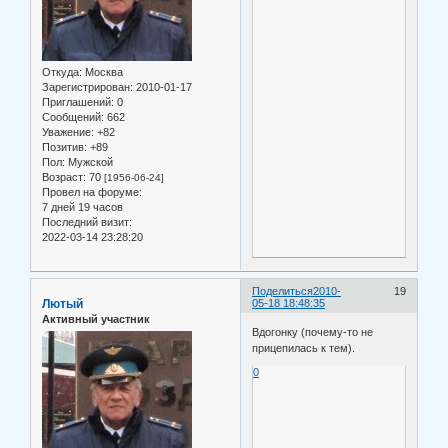
Откуда:
Москва
Зарегистрирован
: 2010-01-17
Приглашений:
0
Сообщений:
662
Уважение:
+82
Позитив:
+89
Пол:
Мужской
Возраст:
70
[1956-06-24]
Провел на форуме:
7 дней 19 часов
Последний визит:
2022-03-14 23:28:20
Поделиться
2010-
19
Лютый
05-18 18:48:35
Активный участник
Вдогонку (почему-то не
прицепилась к тем).
0