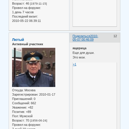
Возраст:
46
[1979-11-15]
Провел на форуме:
1 день 7 часов
Последний визит:
2010-05-22 06:39:11
Поделиться
2010-
12
Лютый
05-07 00:46:09
Активный участник
ящерица
Еще для души.
Это мои.
+1
Откуда:
Москва
Зарегистрирован
: 2010-01-17
Приглашений:
0
Сообщений:
662
Уважение:
+82
Позитив:
+89
Пол:
Мужской
Возраст:
70
[1956-06-24]
Провел на форуме:
7 дней 19 часов