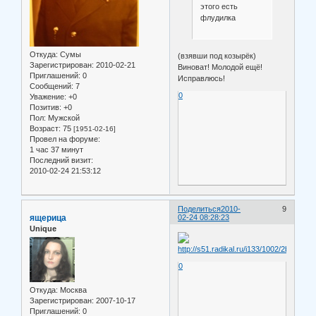
этого есть
флудилка
Откуда:
Сумы
(взявши под козырёк)
Зарегистрирован
: 2010-02-21
Виноват! Молодой ещё!
Приглашений:
0
Исправлюсь!
Сообщений:
7
0
Уважение:
+0
Позитив:
+0
Пол:
Мужской
Возраст:
75
[1951-02-16]
Провел на форуме:
1 час 37 минут
Последний визит:
2010-02-24 21:53:12
Поделиться
2010-
9
ящерица
02-24 08:28:23
Unique
0
Откуда:
Москва
Зарегистрирован
: 2007-10-17
Приглашений:
0