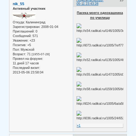
Поделиться
2010-
15
nik_55
05-11 23:43:28
Активный участник
Пасека моего однокашника
по училищу
Откуда:
Калининград
Зарегистрирован
: 2008-01-04
Приглашений:
0
Сообщений:
571
Уважение:
+23
Позитив:
+5
Пол:
Мужской
Возраст:
71
[1955-07-28]
Провел на форуме:
11 дней 17 часов
Последний визит:
2013-05-06 23:58:04
+1