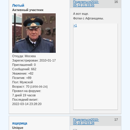
Поделиться
2010-
16
Лютый
05-12 21:33:55
Активный участник
А вот еще.
Фотки с Афганщины.
+1
Откуда:
Москва
Зарегистрирован
: 2010-01-17
Приглашений:
0
Сообщений:
662
Уважение:
+82
Позитив:
+89
Пол:
Мужской
Возраст:
70
[1956-06-24]
Провел на форуме:
7 дней 19 часов
Последний визит:
2022-03-14 23:28:20
Поделиться
2010-
17
ящерица
05-18 12:53:34
Unique