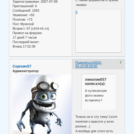
Зарегистрирован
: 2007-07-08
-можно
Приглашений:
0
Сообщений:
1583
0
Уважение:
+55
Позитив:
+73
Пол:
Мужской
Возраст:
67
[1959-06-14]
Провел на форуме:
17 дней 7 часов
Последний визит:
Вчера 17:02:38
Поделиться
2010-
7
Сергеич57
02-23 09:29:45
Администратор
линолин057
написал(а):
А хулиганские
фото можно
вставлять?
Только не в эту тему! (хотя
понятия о красоте у всех
разные...)
А вообще для этого есть