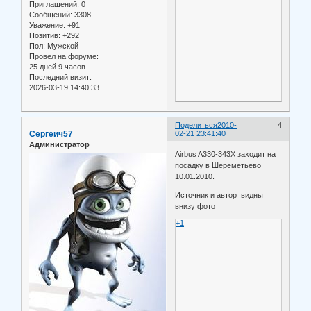
Приглашений:
0
Сообщений:
3308
Уважение:
+91
Позитив:
+292
Пол:
Мужской
Провел на форуме:
25 дней 9 часов
Последний визит:
2026-03-19 14:40:33
Поделиться
2010-
4
Сергеич57
02-21 23:41:40
Администратор
Airbus A330-343X заходит на
посадку в Шереметьево
10.01.2010.
Источник и автор видны
внизу фото
+1