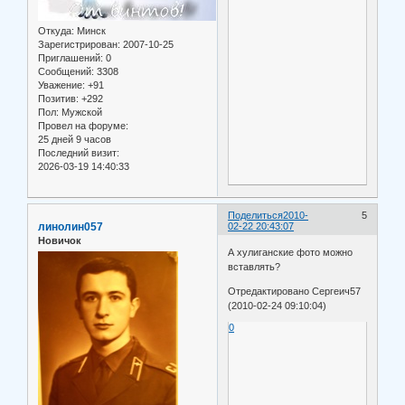
Откуда:
Минск
Зарегистрирован
: 2007-10-25
Приглашений:
0
Сообщений:
3308
Уважение:
+91
Позитив:
+292
Пол:
Мужской
Провел на форуме:
25 дней 9 часов
Последний визит:
2026-03-19 14:40:33
Поделиться
2010-
5
линолин057
02-22 20:43:07
Новичок
А хулиганские фото можно
вставлять?
Отредактировано Сергеич57
(2010-02-24 09:10:04)
0