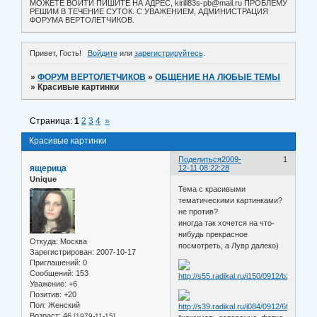
МОЖЕТЕ ВОЙТИ ПИШИТЕ НА АДРЕС, kirill83s-pb@mail.ru ПРОБЛЕМУ
РЕШИМ В ТЕЧЕНИЕ СУТОК. С УВАЖЕНИЕМ, АДМИНИСТРАЦИЯ
ФОРУМА ВЕРТОЛЕТЧИКОВ.
Привет, Гость!
Войдите
или
зарегистрируйтесь
.
»
ФОРУМ ВЕРТОЛЕТЧИКОВ
»
ОБЩЕНИЕ НА ЛЮБЫЕ ТЕМЫ
»
Красивые картинки
Страница:
1
2
3
4
»
Красивые картинки
Поделиться
2009-
1
ящерица
12-11 08:22:28
Unique
Тема с красивыми
тематическими картинками?
не против?
иногда так хочется на что-
нибудь прекрасное
Откуда:
Москва
посмотреть, а Лувр далеко)
Зарегистрирован
: 2007-10-17
Приглашений:
0
Сообщений:
153
Уважение:
+6
Позитив:
+20
Пол:
Женский
Возраст:
46
[1979-11-15]