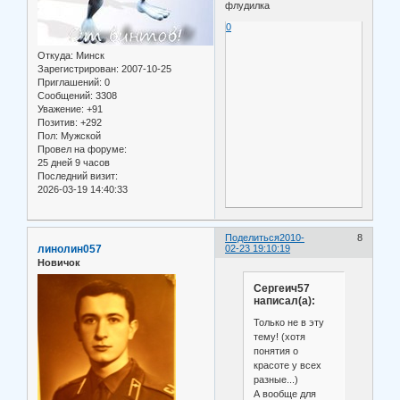
флудилка
0
Откуда:
Минск
Зарегистрирован
: 2007-10-25
Приглашений:
0
Сообщений:
3308
Уважение:
+91
Позитив:
+292
Пол:
Мужской
Провел на форуме:
25 дней 9 часов
Последний визит:
2026-03-19 14:40:33
Поделиться
2010-
8
линолин057
02-23 19:10:19
Новичок
Сергеич57
написал(а):
Только не в эту
тему! (хотя
понятия о
красоте у всех
разные...)
А вообще для