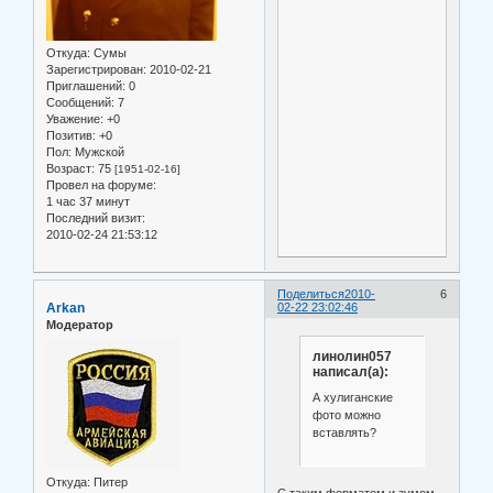
Откуда:
Сумы
Зарегистрирован
: 2010-02-21
Приглашений:
0
Сообщений:
7
Уважение:
+0
Позитив:
+0
Пол:
Мужской
Возраст:
75
[1951-02-16]
Провел на форуме:
1 час 37 минут
Последний визит:
2010-02-24 21:53:12
Поделиться
2010-
6
Arkan
02-22 23:02:46
Модератор
линолин057
написал(а):
А хулиганские
фото можно
вставлять?
Откуда:
Питер
С таким форматом и зумом