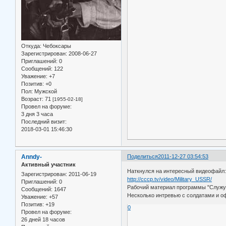
Откуда:
Чебоксары
Зарегистрирован
: 2008-06-27
Приглашений:
0
Сообщений:
122
Уважение:
+7
Позитив:
+0
Пол:
Мужской
Возраст:
71
[1955-02-18]
Провел на форуме:
3 дня 3 часа
Последний визит:
2018-03-01 15:46:30
Anndy-
Поделиться
2011-12-27 03:54:53
Активный участник
Наткнулся на интересный видеофайл
Зарегистрирован
: 2011-06-19
http://cccp.tv/video/Military_USSR/
Приглашений:
0
Рабочий материал программы "Служу 
Сообщений:
1647
Несколько интревью с солдатами и о
Уважение:
+57
Позитив:
+19
0
Провел на форуме:
26 дней 18 часов