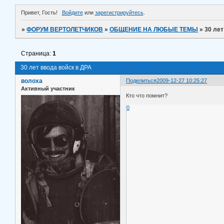
Привет, Гость!
Войдите
или
зарегистрируйтесь
.
»
ФОРУМ ВЕРТОЛЕТЧИКОВ
»
ОБЩЕНИЕ НА ЛЮБЫЕ ТЕМЫ
»
30 лет
Страница:
1
30 лет ввода войск в ДРА
волоха
Поделиться
2009-12-27 10:25:27
Активный участник
Кто что помнит?
0