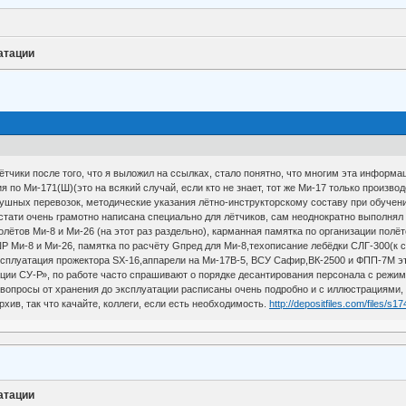
атации
тчики после того, что я выложил на ссылках, стало понятно, что многим эта информац
 по Ми-171(Ш)(это на всякий случай, если кто не знает, тот же Ми-17 только производ
шных перевозок, методические указания лётно-инструкторскому составу при обучении
тати очень грамотно написана специально для лётчиков, сам неоднократно выполнял 
лётов Ми-8 и Ми-26 (на этот раз раздельно), карманная памятка по организации пол
Ми-8 и Ми-26, памятка по расчёту Gпред для Ми-8,техописание лебёдки СЛГ-300(к сож
ксплуатация прожектора SX-16,аппарели на Ми-17В-5, ВСУ Сафир,ВК-2500 и ФПП-7М эт
ции СУ-Р», по работе часто спрашивают о порядке десантирования персонала с режим
се вопросы от хранения до эксплуатации расписаны очень подробно и с иллюстрациям
рхив, так что качайте, коллеги, если есть необходимость.
http://depositfiles.com/files/s1
атации