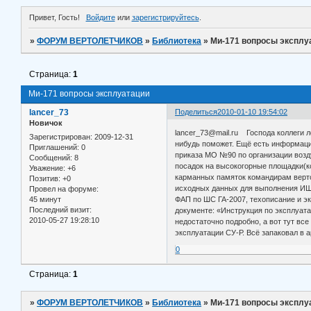
Привет, Гость!
Войдите
или
зарегистрируйтесь
.
»
ФОРУМ ВЕРТОЛЕТЧИКОВ
»
Библиотека
»
Ми-171 вопросы эксплу
Страница:
1
Ми-171 вопросы эксплуатации
lancer_73
Поделиться
2010-01-10 19:54:02
Новичок
lancer_73@mail.ru Господа коллеги лё
Зарегистрирован
: 2009-12-31
нибудь поможет. Ещё есть информация
Приглашений:
0
приказа МО №90 по организации возду
Сообщений:
8
посадок на высокогорные площадки(кс
Уважение:
+6
карманных памяток командирам верто
Позитив:
+0
исходных данных для выполнения ИШР 
Провел на форуме:
45 минут
ФАП по ШС ГА-2007, техописание и э
Последний визит:
документе: «Инструкция по эксплуата
2010-05-27 19:28:10
недостаточно подробно, а вот тут в
эксплуатации СУ-Р. Всё запаковал в а
0
Страница:
1
»
ФОРУМ ВЕРТОЛЕТЧИКОВ
»
Библиотека
»
Ми-171 вопросы эксплу