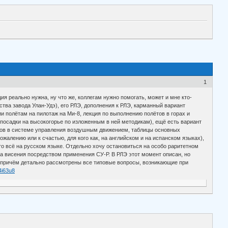
1
ия реально нужна, ну что же, коллегам нужно помогать, может и мне кто-
ства завода Улан-Удэ), его РЛЭ, дополнения к РЛЭ, карманный вариант
 полётам на пилотаж на Ми-8, лекция по выполнению полётов в горах и
посадки на высокогорье по изложенным в ней методикам), ещё есть вариант
ётов в системе управления воздушным движением, таблицы основных
алению или к счастью, для кого как, на английском и на испанском языках),
о всё на русском языке. Отдельно хочу остановиться на особо раритетном
а висения посредством применения СУ-Р. В РЛЭ этот момент описан, но
и, причём детально рассмотрены все типовые вопросы, возникающие при
74i63u8