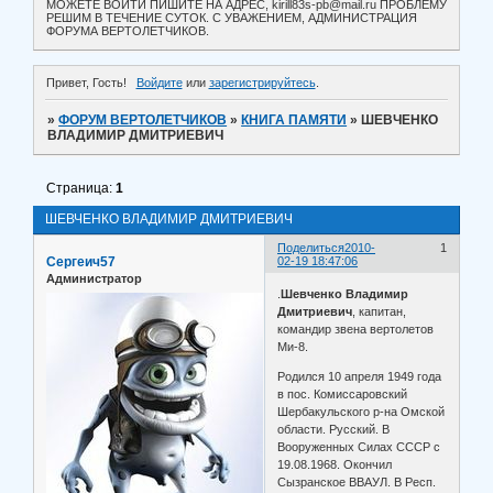
МОЖЕТЕ ВОЙТИ ПИШИТЕ НА АДРЕС, kirill83s-pb@mail.ru ПРОБЛЕМУ
РЕШИМ В ТЕЧЕНИЕ СУТОК. С УВАЖЕНИЕМ, АДМИНИСТРАЦИЯ
ФОРУМА ВЕРТОЛЕТЧИКОВ.
Привет, Гость!
Войдите
или
зарегистрируйтесь
.
»
ФОРУМ ВЕРТОЛЕТЧИКОВ
»
КНИГА ПАМЯТИ
»
ШЕВЧЕНКО
ВЛАДИМИР ДМИТРИЕВИЧ
Страница:
1
ШЕВЧЕНКО ВЛАДИМИР ДМИТРИЕВИЧ
Поделиться
2010-
1
Сергеич57
02-19 18:47:06
Администратор
.
Шевченко Владимир
Дмитриевич
, капитан,
командир звена вертолетов
Ми-8.
Родился 10 апреля 1949 года
в пос. Комиссаровский
Шербакульского р-на Омской
области. Русский. В
Вооруженных Силах СССР с
19.08.1968. Окончил
Сызранское ВВАУЛ. В Респ.