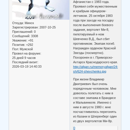
Афганистан с 1983 года.
Проявил себя мужественным
и храбрым офицером-
летчиком. 25 октября 1983
года при заходе на посадку
Откуда:
Минск
после выполнения боевого
Зарегистрирован
: 2007-10-25
задания, вертолет Ми-8,
Приглашений:
0
пилотируемый к-ном
Сообщений:
3308
Шевченко В.Д., был сбит
Уважение:
+91
противником. Экипаж погиб.
Позитив:
+292
Награжден орденом Красной
Пол:
Мужской
Звезды (посмертно).
Провел на форуме:
Похоронен в г. Приморско-
25 дней 9 часов
Последний визит:
Ахтарск Краснодарского края.
2026-03-19 14:40:33
http://afgan.ru/memoryafgan/24-
sh/624-shevchenko.jpg
При жизни Владимир
Дмитриевич был очень
порядочным человеком. Мне
довелось полетать с ним в
составе экипажа в Брандисе
и Мальвинкеле. Именно с
ним в августе 1980 г. мне
посчастливилось перегонять
из Казани в Шперенберг один
из двух вертолетов Ми-8р.
0