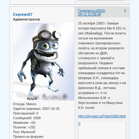
Поделиться
2010-
2
Сергеич57
09-21 21:58:08
Администратор
25 октября 1983 г. боевая
потеря вертолета Ми-8 181-го
овп (Файзабад). После взлета
ночью на выполнение
планового тренировочного
полёта, на втором развороте
обстрелян из ДШК,
столкнулся с землей и
разрушился. Недавно
прибывший экипаж в составе
командира эскадрильи п/п-ка
Шефера Э.Н., командира
вертолета (ком-ра звена) к-на
Шевченко В.Д., летчика-
штурмана ст. л-та
Мельниченко А.М. и
борттехника л-та Машутина
Откуда:
Минск
К.Н. погиб.
Зарегистрирован
: 2007-10-25
Приглашений:
0
http://skywar.ru/Poteri1983.html
Сообщений:
3308
Уважение:
+91
0
Позитив:
+292
Пол:
Мужской
Провел на форуме: