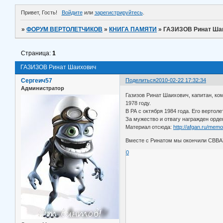
Привет, Гость!
Войдите
или
зарегистрируйтесь
.
»
ФОРУМ ВЕРТОЛЕТЧИКОВ
»
КНИГА ПАМЯТИ
»
ГАЗИЗОВ Ринат Ша
Страница:
1
ГАЗИЗОВ Ринат Шаихович
Сергеич57
Поделиться
2010-02-22 17:32:34
Администратор
Газизов Ринат Шаихович, капитан, ко
1978 году.
В РА с октября 1984 года. Его вертол
За мужество и отвагу награжден орд
Материал отсюда:
http://afgan.ru/mem
Вместе с Ринатом мы окончили СВВАУЛ
0