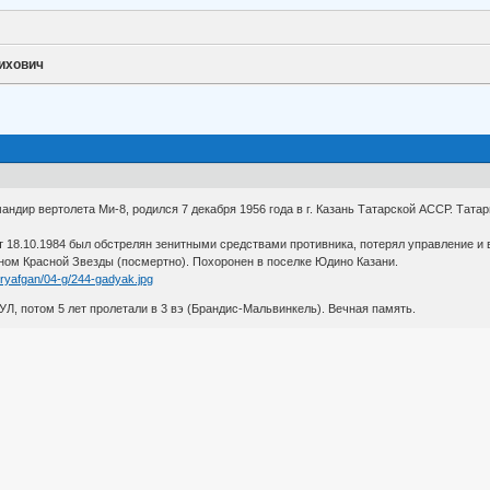
ихович
мандир вертолета Ми-8, родился 7 декабря 1956 года в г. Казань Татарской АССР. Та
ет 18.10.1984 был обстрелян зенитными средствами противника, потерял управление и 
еном Красной Звезды (посмертно). Похоронен в поселке Юдино Казани.
oryafgan/04-g/244-gadyak.jpg
, потом 5 лет пролетали в 3 вэ (Брандис-Мальвинкель). Вечная память.