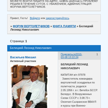
МОЖЕТЕ ВОЙТИ ПИШИТЕ НА АДРЕС, kirill83s-pb@mail.ru ПРОБЛЕМУ
РЕШИМ В ТЕЧЕНИЕ СУТОК. С УВАЖЕНИЕМ, АДМИНИСТРАЦИЯ
ФОРУМА ВЕРТОЛЕТЧИКОВ.
Привет, Гость!
Войдите
или
зарегистрируйтесь
.
»
ФОРУМ ВЕРТОЛЕТЧИКОВ
»
КНИГА ПАМЯТИ
»
Белицкий
Леонид Николаевич
Страница:
1
Белицкий Леонид Николаевич
Поделиться
2010-
1
Васильев Михаил
03-08 13:22:24
Активный участник
БЕЛИЦКИЙ ЛЕОНИД
НИКОЛАЕВИЧ
КАПИТАН в/ч 97978
Заместитель командира
вертолетной эскадрильи по
политчасти, родился
2.05.1956 г. в г. Витебск БССР.
Белорус. В Вооруженных
Силах СССР с 3.08.73 г.
Окончил Сызранское ВВАУЛ
и курсы при Военно-