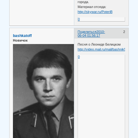
города.
Материал отсюда:
http://skywar.ru/PoteriB
0
Поделиться
2010-
2
bashkatoff
06-04 01:56:17
Новичок
Песня о Леониде Белицком
http://video.mail.ru/mail/bashnik55/31/42
0