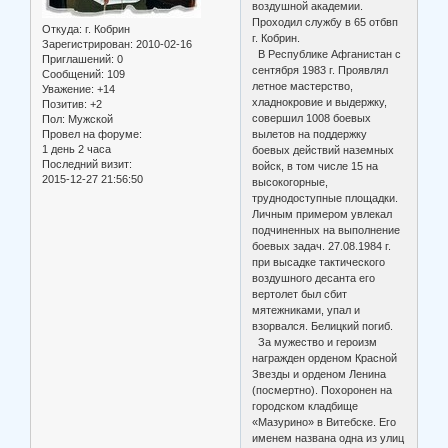
воздушной академии.
Проходил службу в 65 отбвп
Откуда:
г. Кобрин
г. Кобрин.
Зарегистрирован
: 2010-02-16
В Республике Афганистан с
Приглашений:
0
сентября 1983 г. Проявлял
Сообщений:
109
летное мастерство,
Уважение:
+14
хладнокровие и выдержку,
Позитив:
+2
совершил 1008 боевых
Пол:
Мужской
Провел на форуме:
вылетов на поддержку
1 день 2 часа
боевых действий наземных
Последний визит:
войск, в том числе 15 на
2015-12-27 21:56:50
высокогорные,
труднодоступные площадки.
Личным примером увлекал
подчиненных на выполнение
боевых задач. 27.08.1984 г.
при высадке тактического
воздушного десанта его
вертолет был сбит
мятежниками, упал и
взорвался. Белицкий погиб.
За мужество и героизм
награжден орденом Красной
Звезды и орденом Ленина
(посмертно). Похоронен на
городском кладбище
«Мазурино» в Витебске. Его
именем названа одна из улиц