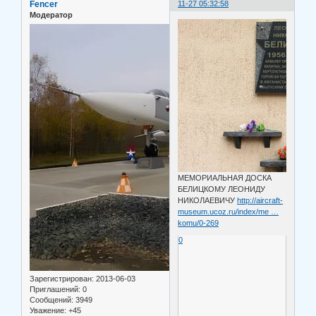
Fencer
11-27 05:32:58
Модератор
МЕМОРИАЛЬНАЯ ДОСКА
БЕЛИЦКОМУ ЛЕОНИДУ
НИКОЛАЕВИЧУ
http://aircraft-
museum.ucoz.ru/index/me …
komu/0-269
0
Зарегистрирован
: 2013-06-03
Приглашений:
0
Сообщений:
3949
Уважение:
+45