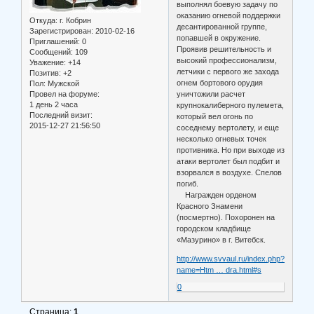
выполнял боевую задачу по
оказанию огневой поддержки
Откуда:
г. Кобрин
десантированной группе,
Зарегистрирован
: 2010-02-16
попавшей в окружение.
Приглашений:
0
Проявив решительность и
Сообщений:
109
высокий профессионализм,
Уважение:
+14
летчики с первого же захода
Позитив:
+2
огнем бортового орудия
Пол:
Мужской
Провел на форуме:
уничтожили расчет
1 день 2 часа
крупнокалиберного пулемета,
Последний визит:
который вел огонь по
2015-12-27 21:56:50
соседнему вертолету, и еще
несколько огневых точек
противника. Но при выходе из
атаки вертолет был подбит и
взорвался в воздухе. Спелов
погиб.
Награжден орденом
Красного Знамени
(посмертно). Похоронен на
городском кладбище
«Мазурино» в г. Витебск.
http://www.svvaul.ru/index.php?
name=Htm … dra.html#s
0
Страница:
1