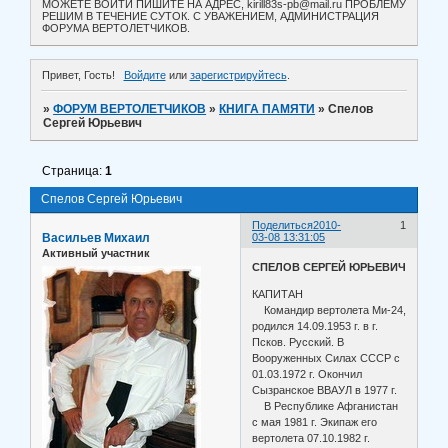
МОЖЕТЕ ВОЙТИ ПИШИТЕ НА АДРЕС, kirill83s-pb@mail.ru ПРОБЛЕМУ
РЕШИМ В ТЕЧЕНИЕ СУТОК. С УВАЖЕНИЕМ, АДМИНИСТРАЦИЯ
ФОРУМА ВЕРТОЛЕТЧИКОВ.
Привет, Гость!
Войдите
или
зарегистрируйтесь
.
»
ФОРУМ ВЕРТОЛЕТЧИКОВ
»
КНИГА ПАМЯТИ
»
Спелов
Сергей Юрьевич
Страница:
1
Спелов Сергей Юрьевич
Поделиться
2010-
1
Васильев Михаил
03-08 13:31:05
Активный участник
СПЕЛОВ СЕРГЕЙ ЮРЬЕВИЧ
КАПИТАН
Командир вертолета Ми-24,
родился 14.09.1953 г. в г.
Псков. Русский. В
Вооруженных Силах СССР с
01.03.1972 г. Окончил
Сызранское ВВАУЛ в 1977 г.
В Республике Афганистан
с мая 1981 г. Экипаж его
вертолета 07.10.1982 г.