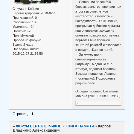
Совершил более 600
боевых вылетов, проявив при
Откуда:
г. Кобрин
этом высокое летное
Зарегистрирован
: 2010-02-16
мастерство, смелость и
Приглашений:
0
находчивость; 17.01.1988 г.,
Сообщений:
109
прикрывая действия десанта
Уважение:
+14
при очередном заходе на
Позитив:
+2
огневые позиции противника,
Пол:
Мужской
Провел на форуме:
вертолет был поражен
1 день 2 часа
зенитной ракетой и взорвался
Последний визит:
в воздухе. Карпов погиб.
2015-12-27 21:56:50
За мужество и
самоотверженность
награжден медалью «За
отвагу», орденом Красной
Звезды и орденом Ленина
(посмертно). Похоронен в
родном селе.
Отредактировано Васильев
Михаил (2010-03-08 15:39:30)
0
Страница:
1
»
ФОРУМ ВЕРТОЛЕТЧИКОВ
»
КНИГА ПАМЯТИ
»
Карпов
Владимир Александрович