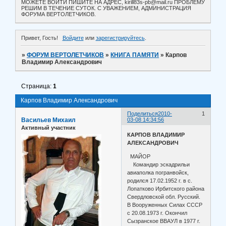
МОЖЕТЕ ВОЙТИ ПИШИТЕ НА АДРЕС, kirill83s-pb@mail.ru ПРОБЛЕМУ
РЕШИМ В ТЕЧЕНИЕ СУТОК. С УВАЖЕНИЕМ, АДМИНИСТРАЦИЯ
ФОРУМА ВЕРТОЛЕТЧИКОВ.
Привет, Гость!
Войдите
или
зарегистрируйтесь
.
»
ФОРУМ ВЕРТОЛЕТЧИКОВ
»
КНИГА ПАМЯТИ
»
Карпов
Владимир Александрович
Страница:
1
Карпов Владимир Александрович
Поделиться
2010-
1
Васильев Михаил
03-08 14:34:56
Активный участник
КАРПОВ ВЛАДИМИР
АЛЕКСАНДРОВИЧ
МАЙОР
Командир эскадрильи
авиаполка погранвойск,
родился 17.02.1952 г. в с.
Лопатково Ирбитского района
Свердловской обл. Русский.
В Вооруженных Силах СССР
с 20.08.1973 г. Окончил
Сызранское ВВАУЛ в 1977 г.