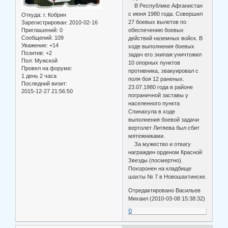
В Республике Афганистан
с июня 1980 года. Совершил
Откуда:
г. Кобрин
27 боевых вылетов по
Зарегистрирован
: 2010-02-16
Приглашений:
0
обеспечению боевых
Сообщений:
109
действий наземных войск. В
Уважение:
+14
ходе выполнения боевых
Позитив:
+2
задач его экипаж уничтожил
Пол:
Мужской
10 опорных пунктов
Провел на форуме:
противника, эвакуировал с
1 день 2 часа
поля боя 12 раненых.
Последний визит:
23.07.1980 года в районе
2015-12-27 21:56:50
пограничной заставы у
населенного пункта
Спинахула в ходе
выполнения боевой задачи
вертолет Литяева был сбит
мятежниками.
За мужество и отвагу
награжден орденом Красной
Звезды (посмертно).
Похоронен на кладбище
шахты № 7 в Новошахтинске.
Отредактировано Васильев
Михаил (2010-03-08 15:38:32)
0