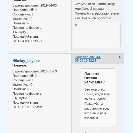
Это мой отец. Погиб, когда
Зарегистрирован
: 2011-04-03
мне было 3 недели.
Приглашений:
0
Пожалуйста, расскажите все,
Сообщений:
1
что Вам о нем известно
Уважение:
+0
Позитив:
+0
0
Провел на форуме:
1 минуту
Последний визит:
2011-04-03 05:39:27
Поделиться
2014-
4
Nikolay_Lityaev
05-09 19:32:35
Новичок
Зарегистрирован
: 2014-05-09
Литяева
Приглашений:
0
Оксана
Сообщений:
1
написал(а):
Уважение:
+0
Позитив:
+0
Это мой отец.
Провел на форуме:
Погиб, когда мне
2 минуты
было 3 недели.
Последний визит:
Пожалуйста,
2014-05-09 19:33:04
расскажите все,
что Вам о нем
известно