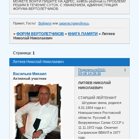
МОЖЕТЕ ВОЙТИ ПИШИТЕ НА АДРЕС, kirill83s-pb@mail.ru ПРОБЛЕМУ
РЕШИМ В ТЕЧЕНИЕ СУТОК. С УВАЖЕНИЕМ, АДМИНИСТРАЦИЯ
ФОРУМА ВЕРТОЛЕТЧИКОВ.
Привет, Гость!
Войдите
или
зарегистрируйтесь
.
»
ФОРУМ ВЕРТОЛЕТЧИКОВ
»
КНИГА ПАМЯТИ
»
Литяев
Николай Николаевич
Страница:
1
Литяев Николай Николаевич
Поделиться
2010-
1
Васильев Михаил
03-08 14:38:36
Активный участник
ЛИТЯЕВ НИКОЛАЙ
НИКОЛАЕВИЧ
СТАРШИЙ ЛЕЙТЕНАНТ
Штурман звена, родился
4.01.1954 года в г.
Новошахтинск Ростовской
области. Русский. В
Вооруженных Силах СССР с
11.11.1972 года. Окончил
Сызранское ВВАУЛ в 1977
году.