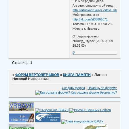
...И мой родной дядя.
А в этих списках- мой отец.
http://artofwar.ru/r/roj_e/text_0180.shtml
Мой профиль в вк
http://vk.com/id36861671
Телефон +7-961-117-90-26.
Живу в г. Иваново.
Отредактировано
Nikolay_Lityaev (2014-05-09
19:33:03)
0
Страница:
1
»
ФОРУМ ВЕРТОЛЕТЧИКОВ
»
КНИГА ПАМЯТИ
»
Литяев
Николай Николаевич
Создать форум
|
Помощь по форуму