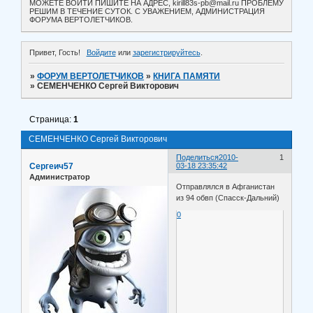
МОЖЕТЕ ВОЙТИ ПИШИТЕ НА АДРЕС, kirill83s-pb@mail.ru ПРОБЛЕМУ
РЕШИМ В ТЕЧЕНИЕ СУТОК. С УВАЖЕНИЕМ, АДМИНИСТРАЦИЯ
ФОРУМА ВЕРТОЛЕТЧИКОВ.
Привет, Гость!
Войдите
или
зарегистрируйтесь
.
»
ФОРУМ ВЕРТОЛЕТЧИКОВ
»
КНИГА ПАМЯТИ
»
СЕМЕНЧЕНКО Сергей Викторович
Страница:
1
СЕМЕНЧЕНКО Сергей Викторович
Поделиться
2010-
1
Сергеич57
03-18 23:35:42
Администратор
Отправлялся в Афганистан
из 94 обвп (Спасск-Дальний)
0