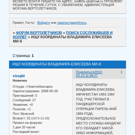
МОЖЕТЕ ВОЙТИ ПИШИТЕ НА АДРЕС, kirill83s-pb@mail.ru ПРОБЛЕМУ
РЕШИМ В ТЕЧЕНИЕ СУТОК. С УВАЖЕНИЕМ, АДМИНИСТРАЦИЯ
ФОРУМА ВЕРТОЛЕТЧИКОВ.
Привет, Гость!
Войдите
или
зарегистрируйтесь
.
»
ФОРУМ ВЕРТОЛЕТЧИКОВ
»
ПОИСК СОСЛУЖИВЦЕВ И
КОЛЛЕГ
»
ИЩУ КООРДИНАТЫ ВЛАДИМИРА ЕЛИСЕЕВА
МИ-8
Страница:
1
ИЩУ КООРДИНАТЫ ВЛАДИМИРА ЕЛИСЕЕВА МИ-8
Поделиться
2010-
1
vizagbi
03-23 11:08:27
Новичок
ИЩУ КООРДИНАТЫ
Откуда:
г.Новочебоксарск
ВЛАДИМИРА ЕЛИСЕЕВА,
Зарегистрирован
: 2008-05-05
АФГАНИСТАН 1983-1984
Приглашений:
0
ГОД, УЧАСТВОВАЛ В
Сообщений:
27
ПАНДЖШЕРСКОЙ
Уважение:
+0
ОПЕРАЦИИ ПАРЕЛЬ-МАЙ
Позитив:
+1
Пол:
Мужской
1984 ГОДА,
Возраст:
52
[1973-12-29]
ПРЕДПОЛОЖИТЕЛЬНОЕ
Провел на форуме:
МЕСТО СЛУЖБЫ КАНДАГАР.
2 дня 20 часов
КТО ОБЛАДАЕТ КАКОЙ-
Последний визит:
ЛИБО ИНФОРМАЦИЕЙ,