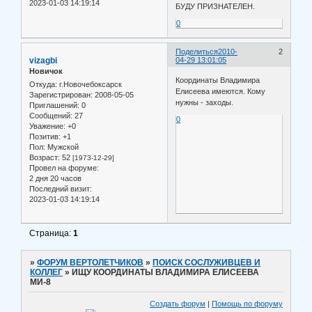
2023-01-03 14:19:14
БУДУ ПРИЗНАТЕЛЕН.
0
Поделиться
2010-
2
vizagbi
04-29 13:01:05
Новичок
Координаты Владимира
Откуда:
г.Новочебоксарск
Елисеева имеются. Кому
Зарегистрирован
: 2008-05-05
нужны - заходы.
Приглашений:
0
Сообщений:
27
0
Уважение:
+0
Позитив:
+1
Пол:
Мужской
Возраст:
52
[1973-12-29]
Провел на форуме:
2 дня 20 часов
Последний визит:
2023-01-03 14:19:14
Страница:
1
»
ФОРУМ ВЕРТОЛЕТЧИКОВ
»
ПОИСК СОСЛУЖИВЦЕВ И
КОЛЛЕГ
»
ИЩУ КООРДИНАТЫ ВЛАДИМИРА ЕЛИСЕЕВА
МИ-8
Создать форум
|
Помощь по форуму