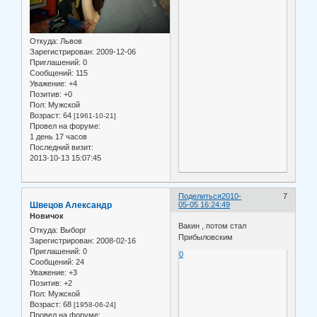
Откуда:
Львов
Зарегистрирован
: 2009-12-06
Приглашений:
0
Сообщений:
115
Уважение:
+4
Позитив:
+0
Пол:
Мужской
Возраст:
64
[1961-10-21]
Провел на форуме:
1 день 17 часов
Последний визит:
2013-10-13 15:07:45
Поделиться
2010-
7
Швецов Александр
05-05 16:24:49
Новичок
Вакин , потом стал
Откуда:
Выборг
Прибыловским
Зарегистрирован
: 2008-02-16
Приглашений:
0
0
Сообщений:
24
Уважение:
+3
Позитив:
+2
Пол:
Мужской
Возраст:
68
[1958-06-24]
Провел на форуме: