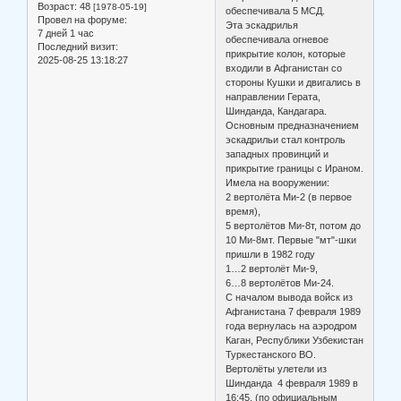
Возраст:
48
[1978-05-19]
обеспечивала 5 МСД.
Провел на форуме:
Эта эскадрилья
7 дней 1 час
обеспечивала огневое
Последний визит:
прикрытие колон, которые
2025-08-25 13:18:27
входили в Афганистан со
стороны Кушки и двигались в
направлении Герата,
Шинданда, Кандагара.
Основным предназначением
эскадрильи стал контроль
западных провинций и
прикрытие границы с Ираном.
Имела на вооружении:
2 вертолёта Ми-2 (в первое
время),
5 вертолётов Ми-8т, потом до
10 Ми-8мт. Первые "мт"-шки
пришли в 1982 году
1…2 вертолёт Ми-9,
6…8 вертолётов Ми-24.
С началом вывода войск из
Афганистана 7 февраля 1989
года вернулась на аэродром
Каган, Республики Узбекистан
Туркестанского ВО.
Вертолёты улетели из
Шинданда 4 февраля 1989 в
16:45. (по официальным