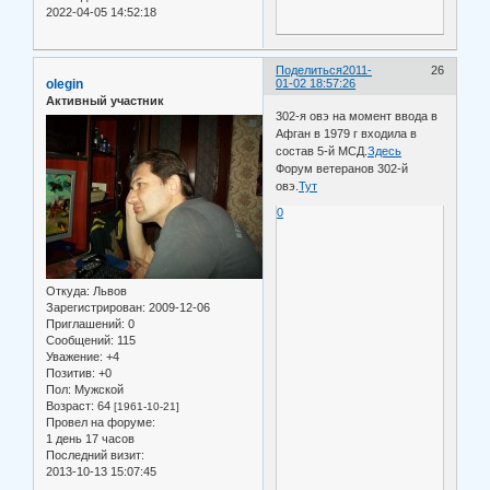
2022-04-05 14:52:18
Поделиться
2011-
26
olegin
01-02 18:57:26
Активный участник
302-я овэ на момент ввода в
Афган в 1979 г входила в
состав 5-й МСД.
Здесь
Форум ветеранов 302-й
овэ.
Тут
0
Откуда:
Львов
Зарегистрирован
: 2009-12-06
Приглашений:
0
Сообщений:
115
Уважение:
+4
Позитив:
+0
Пол:
Мужской
Возраст:
64
[1961-10-21]
Провел на форуме:
1 день 17 часов
Последний визит:
2013-10-13 15:07:45