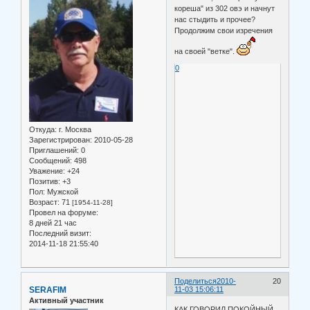
кореша" из 302 овэ и начнут
нас стыдить и прочее?
Продолжим свои изречения
на своей "ветке".
0
Откуда:
г. Москва
Зарегистрирован
: 2010-05-28
Приглашений:
0
Сообщений:
498
Уважение:
+24
Позитив:
+3
Пол:
Мужской
Возраст:
71
[1954-11-28]
Провел на форуме:
8 дней 21 час
Последний визит:
2014-11-18 21:55:40
Поделиться
2010-
20
SERAFIM
11-03 15:06:11
Активный участник
КАК ГОВОРИЛ ПОКОЙНЫЙ