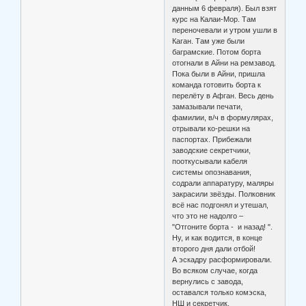
данным 6 февраля). Был взят
курс на Калаи-Мор. Там
переночевали и утром ушли в
Каган. Там уже были
баграмские. Потом борта
отогнали в Айни на ремзавод.
Пока были в Айни, пришла
команда готовить борта к
перелёту в Афган. Весь день
замазывали печати,
фамилии, в/ч в формулярах,
отрывали ко-решки на
паспортах. Прибежали
заводские секретчики,
пооткусывали кабеля
системы опознавания,
содрали аппаратуру, маляры
закрасили звёзды. Полковник
всё нас подгонял и утешал,
что это не надолго –
"Отгоните борта - и назад! ".
Ну, и как водится, в конце
второго дня дали отбой!
А эскадру расформировали.
Во всяком случае, когда
вернулись с завода,
оставался только комэска,
НШ и секретчик.