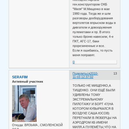
ген.конструктором ОКБ
"Миля" М.Мищенко в мае
1980 года. Тогда же и шли
разговоры дооборудования
вертолетов впрыском воды в
дивгатели и довооружения
пулеметами и пр. В итого
только броню навесили, 4-е
ПКТ, АГС-17, баки
прорезиненные и все.
Если я ошибаюсь, то пусть
меня поправят.
0
Поделиться
2010-
13
SERAFIM
11-03 12:37:02
Активный участник
ТОЛЬКО НЕ МИЩЕНКО,А
ТИЩЕНКО. ОНИ ЕЩЁ БЫЛИ
УДИВЛЕНЫ ТОМУ
ЭКСТРЕМАЛЬНОМУ
ПИЛОТАЖУ И БОРТ 47(НА
КОТОРОМ КУВЫРКАЛСЯ В
ВОЗДУХЕ САША ЮСОВ)
ПЕРЕГНАЛИ В ЛЮБЕРЦЫ НА
АЭРОДРОМ КБ ИМЕНИ
Откуда:
ВЯЗЬМА , СМОЛЕНСКОЙ
МИЛЯ.А ПУЛЕМЁТЫ,ЧТО НА