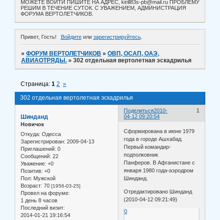
МОЖЕТЕ ВОЙТИ ПИШИТЕ НА АДРЕС, kirill83s-pb@mail.ru ПРОБЛЕМУ
РЕШИМ В ТЕЧЕНИЕ СУТОК. С УВАЖЕНИЕМ, АДМИНИСТРАЦИЯ
ФОРУМА ВЕРТОЛЕТЧИКОВ.
Привет, Гость!
Войдите
или
зарегистрируйтесь
.
»
ФОРУМ ВЕРТОЛЕТЧИКОВ
»
ОВП, ОСАП, ОАЭ,
АВИАОТРЯДЫ.
»
302 отдельная вертолетная эскадрилья
Страница:
1
2
»
302 отдельная вертолетная эскадрилья
Поделиться
2010-
1
Шинданд
04-12 09:20:54
Новичок
Сформирована в июне 1979
Откуда:
Одесса
года в городе Ашхабад.
Зарегистрирован
: 2009-04-13
Первый командир-
Приглашений:
0
подполковник
Сообщений:
22
Панферов. В Афганистане с
Уважение:
+0
января 1980 года-аэродром
Позитив:
+0
Пол:
Мужской
Шинданд.
Возраст:
70
[1956-03-25]
Отредактировано Шинданд
Провел на форуме:
(2010-04-12 09:21:49)
1 день 8 часов
Последний визит:
0
2014-01-21 19:16:54