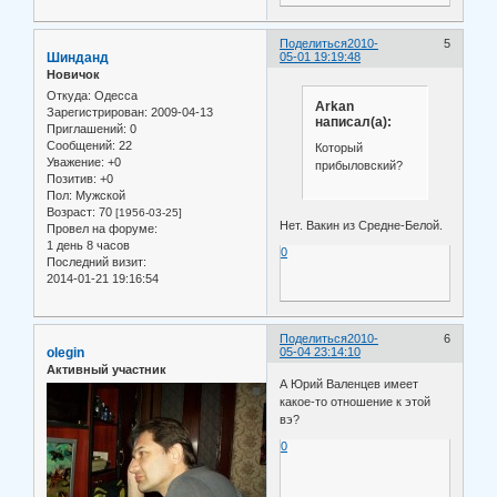
Поделиться
2010-
5
Шинданд
05-01 19:19:48
Новичок
Откуда:
Одесса
Arkan
Зарегистрирован
: 2009-04-13
написал(а):
Приглашений:
0
Сообщений:
22
Который
Уважение:
+0
прибыловский?
Позитив:
+0
Пол:
Мужской
Возраст:
70
[1956-03-25]
Нет. Вакин из Средне-Белой.
Провел на форуме:
1 день 8 часов
0
Последний визит:
2014-01-21 19:16:54
Поделиться
2010-
6
olegin
05-04 23:14:10
Активный участник
А Юрий Валенцев имеет
какое-то отношение к этой
вэ?
0