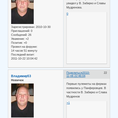
увидел у В. Забирко и Славы
Мудренова.
0
Зарегистрирован
: 2010-10-30
Приглашений:
0
Сообщений:
26
Уважение:
+2
Позитив:
+0
Провел на форуме:
14 часов 51 минуту
Последний визит:
2011-10-22 10:04:42
Поделиться
2010-
22
Владимир53
11-06 22:46:04
Новичок
Первые пулеметы на фермах
появились у Панферовцев. В
частности В. Забирко и Слава
Мудренов
+1