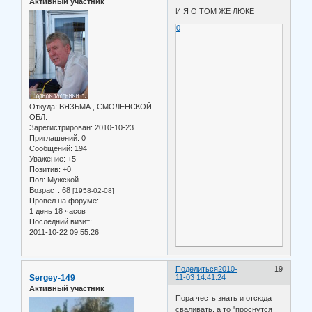
Активный участник
И Я О ТОМ ЖЕ ЛЮКЕ
0
Откуда:
ВЯЗЬМА , СМОЛЕНСКОЙ
ОБЛ.
Зарегистрирован
: 2010-10-23
Приглашений:
0
Сообщений:
194
Уважение:
+5
Позитив:
+0
Пол:
Мужской
Возраст:
68
[1958-02-08]
Провел на форуме:
1 день 18 часов
Последний визит:
2011-10-22 09:55:26
Поделиться
2010-
19
Sergey-149
11-03 14:41:24
Активный участник
Пора честь знать и отсюда
сваливать, а то "проснутся