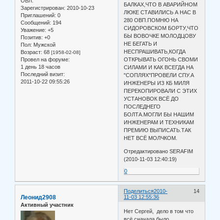
ОБЛ.
БАЛКАХ,ЧТО В АВАРИЙНОМ
Зарегистрирован
: 2010-10-23
ЛЮКЕ СТАВИЛИСЬ А НАС В
Приглашений:
0
280 ОВП.ПОМНЮ НА
Сообщений:
194
СИДОРОВСКОМ БОРТУ,ЧТО
Уважение:
+5
БЫ ВОВОЧКЕ МОЛОДЦОВУ
Позитив:
+0
НЕ БЕГАТЬ И
Пол:
Мужской
НЕСПРАШИВАТЬ,КОГДА
Возраст:
68
[1958-02-08]
Провел на форуме:
ОТКРЫВАТЬ ОГОНЬ СВОМИ
1 день 18 часов
СИЛАМИ И КАК ВСЕГДА НА
Последний визит:
"СОПЛЯХ"ПРОВЕЛИ СПУ.А
2011-10-22 09:55:26
ИНЖЕНЕРЫ ИЗ КБ МИЛЯ
ПЕРЕКОПИРОВАЛИ С ЭТИХ
УСТАНОВОК ВСЁ ДО
ПОСЛЕДНЕГО
БОЛТА.МОГЛИ БЫ НАШИМ
ИНЖЕНЕРАМ И ТЕХНИКАМ
ПРЕМИЮ ВЫПИСАТЬ.ТАК
НЕТ ВСЁ МОЛЧКОМ.
Отредактировано SERAFIM
(2010-11-03 12:40:19)
0
Поделиться
2010-
14
Леонид2908
11-03 12:55:36
Активный участник
Нет Сергей, дело в том что
всё сначала было