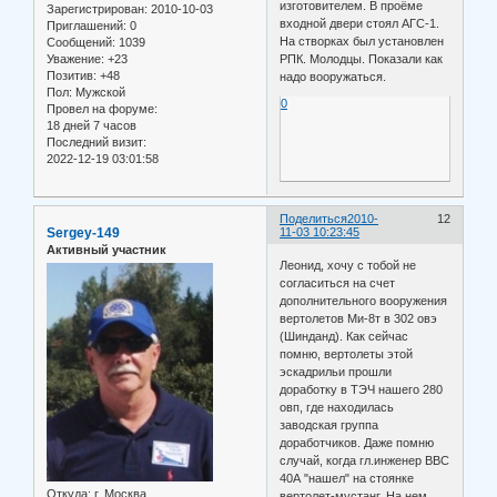
изготовителем. В проёме
Зарегистрирован
: 2010-10-03
входной двери стоял АГС-1.
Приглашений:
0
На створках был установлен
Сообщений:
1039
Уважение:
+23
РПК. Молодцы. Показали как
Позитив:
+48
надо вооружаться.
Пол:
Мужской
0
Провел на форуме:
18 дней 7 часов
Последний визит:
2022-12-19 03:01:58
Поделиться
2010-
12
Sergey-149
11-03 10:23:45
Активный участник
Леонид, хочу с тобой не
согласиться на счет
дополнительного вооружения
вертолетов Ми-8т в 302 овэ
(Шинданд). Как сейчас
помню, вертолеты этой
эскадрильи прошли
доработку в ТЭЧ нашего 280
овп, где находилась
заводская группа
доработчиков. Даже помню
случай, когда гл.инженер ВВС
40А "нашел" на стоянке
Откуда:
г. Москва
вертолет-мустанг. На нем