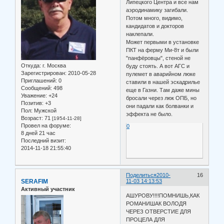
Липецкого Центра и все нам
аэродинамику загибали.
Потом много, видимо,
кандидатов и докторов
наклепали.
Может первыми в установке
ПКТ на ферму Ми-8т и были
"панфёровцы", стеной не
Откуда:
г. Москва
буду стоять. А вот АГС и
Зарегистрирован
: 2010-05-28
пулемет в аварийном люке
Приглашений:
0
ставили в нашей эскадрилье
Сообщений:
498
еще в Газни. Там даже мины
Уважение:
+24
бросали через люк ОПБ, но
Позитив:
+3
они падали как болванки и
Пол:
Мужской
эффекта не было.
Возраст:
71
[1954-11-28]
Провел на форуме:
0
8 дней 21 час
Последний визит:
2014-11-18 21:55:40
Поделиться
2010-
16
SERAFIM
11-03 14:13:53
Активный участник
АШУРОВУ!!!!ПОМНИШЬ,КАК
РОМАНИШАК ВОЛОДЯ
ЧЕРЕЗ ОТВЕРСТИЕ ДЛЯ
ПРОЦЕЛА ДЛЯ