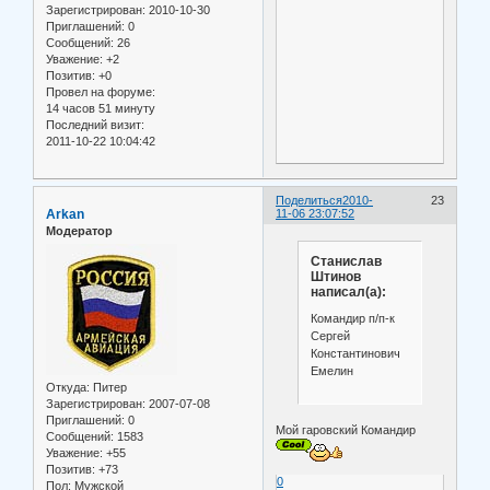
Зарегистрирован
: 2010-10-30
Приглашений:
0
Сообщений:
26
Уважение:
+2
Позитив:
+0
Провел на форуме:
14 часов 51 минуту
Последний визит:
2011-10-22 10:04:42
Поделиться
2010-
23
Arkan
11-06 23:07:52
Модератор
Станислав
Штинов
написал(а):
Командир п/п-к
Сергей
Константинович
Емелин
Откуда:
Питер
Зарегистрирован
: 2007-07-08
Приглашений:
0
Мой гаровский Командир
Сообщений:
1583
Уважение:
+55
Позитив:
+73
0
Пол:
Мужской