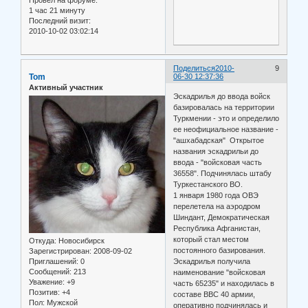
1 час 21 минуту
Последний визит:
2010-10-02 03:02:14
Поделиться
2010-
9
Tom
06-30 12:37:36
Активный участник
Эскадрилья до ввода войск
базировалась на территории
Туркмении - это и определило
ее неофициальное название -
"ашхабадская" Открытое
названия эскадрильи до
ввода - "войсковая часть
36558". Подчинялась штабу
Туркестанского ВО.
1 января 1980 года ОВЭ
перелетела на аэродром
Шиндант, Демократическая
Республика Афганистан,
который стал местом
Откуда:
Новосибирск
постоянного базирования.
Зарегистрирован
: 2008-09-02
Приглашений:
0
Эскадрилья получила
Сообщений:
213
наименование "войсковая
Уважение:
+9
часть 65235" и находилась в
Позитив:
+4
составе ВВС 40 армии,
Пол:
Мужской
оперативно подчинялась и