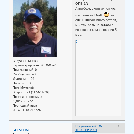
ОПБ-1Р.
А вообще, сколько помню,
местные на Ми-8
не
очень шибко много летали,
мы там больше летали в
интересах командования 5
мсд.
0
Откуда:
г. Москва
Зарегистрирован
: 2010-05-28
Приглашений:
0
Сообщений:
498
Уважение:
+24
Позитив:
+3
Пол:
Мужской
Возраст:
71
[1954-11-28]
Провел на форуме:
8 дней 21 час
Последний визит:
2014-11-18 21:55:40
Поделиться
2010-
18
SERAFIM
11-03 14:34:04