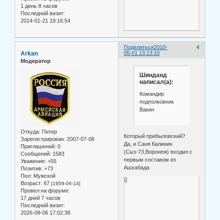
1 день 8 часов
Последний визит:
2014-01-21 19:16:54
Поделиться
2010-
4
Arkan
05-01 13:13:10
Модератор
Шинданд
написал(а):
Командир
подполковник
Вакин
Откуда:
Питер
Который прибыловский?
Зарегистрирован
: 2007-07-08
Да, и Саня Калинин
Приглашений:
0
(Сыз-73,Воронеж) входил с
Сообщений:
1583
первым составом из
Уважение:
+55
Ашхабада
Позитив:
+73
Пол:
Мужской
0
Возраст:
67
[1959-06-14]
Провел на форуме:
17 дней 7 часов
Последний визит:
2026-08-06 17:02:38