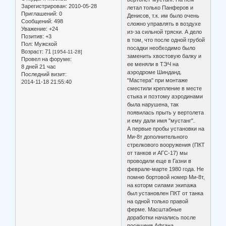
Зарегистрирован
: 2010-05-28
летал только Панферов и
Приглашений:
0
Денисов, т.к. им было очень
Сообщений:
498
сложно управлять в воздухе
Уважение:
+24
из-за сильной тряски. А дело
Позитив:
+3
в том, что после одной грубой
Пол:
Мужской
посадки необходимо было
Возраст:
71
[1954-11-28]
заменить хвостовую балку и
Провел на форуме:
ее меняли в ТЭЧ на
8 дней 21 час
аэродроме Шинданд.
Последний визит:
"Мастера" при монтаже
2014-11-18 21:55:40
сместили крепление в месте
стыка и поэтому аэродинами
была нарушена, так
появилась прыть у вертолета
и ему дали имя "мустанг".
А первые пробы установки на
Ми-8т дополнительного
стрелкового вооружения (ПКТ
от танков и АГС-17) мы
проводили еще в Газни в
феврале-марте 1980 года. Не
помню бортовой номер Ми-8т,
на которм силами экипажа
был установлен ПКТ от танка
на одной только правой
ферме. Масштабные
доработки начались после
посещеия Афгана