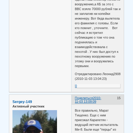
вооружению,а КБ за это с
ВВС взяло 70000 рублей так и
не заплатив ни копейки
инженеру. Вот беда вылетела
его фамилия с головы. Если
кто помнит , уточните. Вот
сейчас я встретил
публикацию о том что она
подчинялась и
взаимодействовала с
пехотой . У них был доступ к
пехотному вооружению по
этому они и вооружились
первыми.
Отредактировано Леонид2908
(2010-11-03 13:04:23)
0
Поделиться
2010-
15
Sergey-149
11-03 13:09:09
Активный участник
Все правильно, Марат
Тищенко. Еще с ним
приезжал Карапетян -
ведущий летчик-испытатель
Ми-8. Были еще "перцы" из