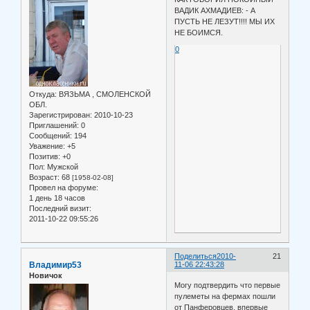
ВАДИК АХМАДИЕВ: - А
ПУСТЬ НЕ ЛЕЗУТ!!!! МЫ ИХ
НЕ БОИМСЯ.
0
Откуда:
ВЯЗЬМА , СМОЛЕНСКОЙ
ОБЛ.
Зарегистрирован
: 2010-10-23
Приглашений:
0
Сообщений:
194
Уважение:
+5
Позитив:
+0
Пол:
Мужской
Возраст:
68
[1958-02-08]
Провел на форуме:
1 день 18 часов
Последний визит:
2011-10-22 09:55:26
Поделиться
2010-
21
Владимир53
11-06 22:43:28
Новичок
Могу подтвердить что первые
пулеметы на фермах пошли
от Панферовцев. впервые