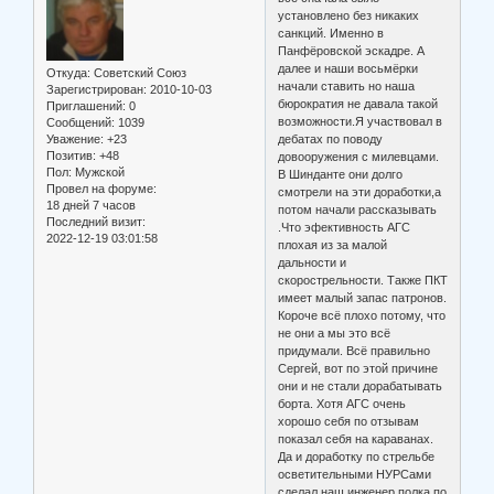
установлено без никаких
санкций. Именно в
Панфёровской эскадре. А
далее и наши восьмёрки
Откуда:
Советский Союз
начали ставить но наша
Зарегистрирован
: 2010-10-03
бюрократия не давала такой
Приглашений:
0
возможности.Я участвовал в
Сообщений:
1039
Уважение:
+23
дебатах по поводу
Позитив:
+48
довооружения с милевцами.
Пол:
Мужской
В Шинданте они долго
Провел на форуме:
смотрели на эти доработки,а
18 дней 7 часов
потом начали рассказывать
Последний визит:
.Что эфективность АГС
2022-12-19 03:01:58
плохая из за малой
дальности и
скорострельности. Также ПКТ
имеет малый запас патронов.
Короче всё плохо потому, что
не они а мы это всё
придумали. Всё правильно
Сергей, вот по этой причине
они и не стали дорабатывать
борта. Хотя АГС очень
хорошо себя по отзывам
показал себя на караванах.
Да и доработку по стрельбе
осветительными НУРСами
сделал наш инженер полка по