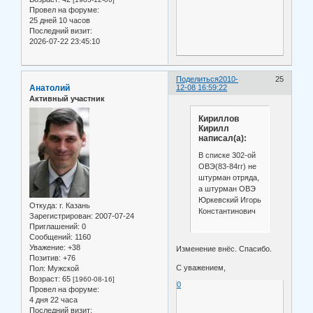
Провел на форуме:
25 дней 10 часов
Последний визит:
2026-07-22 23:45:10
Поделиться
2010-
25
Анатолий
12-08 16:59:22
Активный участник
Кириллов
Кирилл
написал(а):
В списке 302-ой
ОВЭ(83-84гг) не
штурман отряда,
а штурман ОВЭ
Юркевский Игорь
Откуда:
г. Казань
Константинович
Зарегистрирован
: 2007-07-24
Приглашений:
0
Сообщений:
1160
Уважение:
+38
Изменение внёс. Спасибо.
Позитив:
+76
С уважением,
Пол:
Мужской
Возраст:
65
[1960-08-16]
0
Провел на форуме:
4 дня 22 часа
Последний визит: