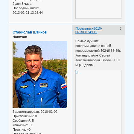
2 дня 3 часа
Последний визит:
2013-02-21 13:26:44
Поделиться
2010-
8
Станислав Штинов
06-30 10:49:15
Новичок
Cамые лучшие
воспоминания о нашей
непромокаемой 302-й! 88-89г.
Командир п/п-к Сергей
Константинович Емелин, НШ
м-р Щербич.
0
Зарегистрирован
: 2010-01-02
Приглашений:
0
Сообщений:
5
Уважение:
+1
Позитив:
+0
Провел на форуме: