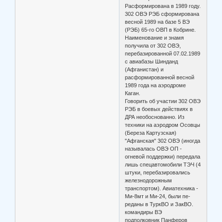
Расформирована в 1989 году.
302 ОВЭ РЭБ сформирована
весной 1989 на базе 5 ВЭ
(РЭБ) 65-го ОВП в Кобрине.
Наименование и знамя
получила от 302 ОВЭ,
перебазированной 07.02.1989
с авиабазы Шинданд
(Афганистан) и
расформированной весной
1989 года на аэродроме
Каган.
Говорить об участии 302 ОВЭ
РЭБ в боевых действиях в
ДРА необоснованно. Из
техники на аэродром Осовцы
(Береза Картузская)
"Афганская" 302 ОВЭ (иногда
называлась ОВЭ ОП -
огневой поддержки) передала
лишь спецавтомобили ТЭЧ (4
штуки, перебазировались
железнодорожным
транспортом). Авиатехника -
Ми-8мт и Ми-24, были пе-
реданы в ТуркВО и ЗакВО.
командиры ВЭ
подполковник Панферов