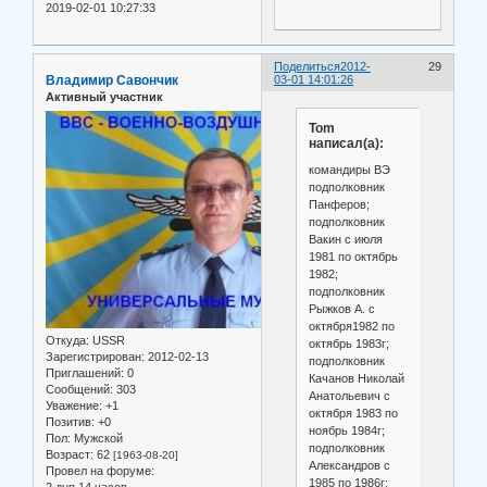
2019-02-01 10:27:33
Поделиться
2012-
29
Владимир Савончик
03-01 14:01:26
Активный участник
Tom
написал(а):
командиры ВЭ
подполковник
Панферов;
подполковник
Вакин с июля
1981 по октябрь
1982;
подполковник
Рыжков А. с
октября1982 по
Откуда:
USSR
октябрь 1983г;
Зарегистрирован
: 2012-02-13
подполковник
Приглашений:
0
Качанов Николай
Сообщений:
303
Анатольевич с
Уважение:
+1
октября 1983 по
Позитив:
+0
ноябрь 1984г;
Пол:
Мужской
подполковник
Возраст:
62
[1963-08-20]
Александров с
Провел на форуме:
1985 по 1986г;
2 дня 14 часов