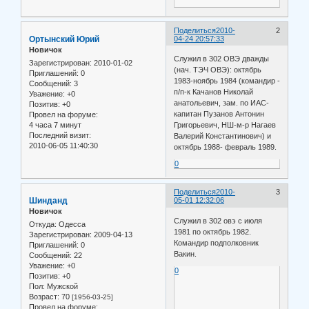
Поделиться
2010-
2
Ортынский Юрий
04-24 20:57:33
Новичок
Служил в 302 ОВЭ дважды
Зарегистрирован
: 2010-01-02
(нач. ТЭЧ ОВЭ): октябрь
Приглашений:
0
1983-ноябрь 1984 (командир -
Сообщений:
3
п/п-к Качанов Николай
Уважение:
+0
анатольевич, зам. по ИАС-
Позитив:
+0
капитан Пузанов Антонин
Провел на форуме:
4 часа 7 минут
Григорьевич, НШ-м-р Нагаев
Последний визит:
Валерий Константинович) и
2010-06-05 11:40:30
октябрь 1988- февраль 1989.
0
Поделиться
2010-
3
Шинданд
05-01 12:32:06
Новичок
Служил в 302 овэ с июля
Откуда:
Одесса
1981 по октябрь 1982.
Зарегистрирован
: 2009-04-13
Командир подполковник
Приглашений:
0
Вакин.
Сообщений:
22
Уважение:
+0
0
Позитив:
+0
Пол:
Мужской
Возраст:
70
[1956-03-25]
Провел на форуме: