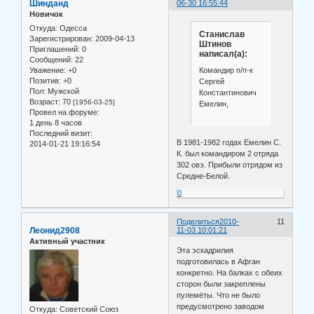
Шинданд
06-30 16:55:44
Новичок
Откуда:
Одесса
Станислав
Зарегистрирован
: 2009-04-13
Штинов
Приглашений:
0
написал(а):
Сообщений:
22
Уважение:
+0
Командир п/п-к
Позитив:
+0
Сергей
Пол:
Мужской
Константинович
Возраст:
70
[1956-03-25]
Емелин,
Провел на форуме:
1 день 8 часов
Последний визит:
В 1981-1982 годах Емелин С.
2014-01-21 19:16:54
К. был командиром 2 отряда
302 овэ. Прибыли отрядом из
Средне-Белой.
0
Поделиться
2010-
11
Леонид2908
11-03 10:01:21
Активный участник
Эта эскадрилия
подготовилась в Афган
конкретно. На балках с обеих
сторон были закреплены
пулемёты. Что не было
предусмотрено заводом
Откуда:
Советский Союз