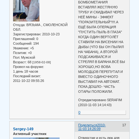
БОМБОМЕТАНИЯ
ВСТАВЛЯЛ ЖЕСТЯНУЮ
ТРУБУ И СКИДЫВАЛ ЧЕРЕЗ
НЕЁ МИНЫ - ЭФФЕКТ
"ПОРАЗИТЕЛЬНЫЙ"!!!!.А
Откуда:
ВЯЗЬМА , СМОЛЕНСКОЙ
ЕЩЁ БЫЛА ОПЕРАЦИЯ
ОБЛ.
"ПУСТИТЬ ПЫЛЬ В ГЛАЗА"
Зарегистрирован
: 2010-10-23
КОГДА ОДИН ВЕРТОЛЁТ
Приглашений:
0
СТАВИЛИ НА ВИСЕНИИ НА
Сообщений:
194
ДЫБЫ (ЧТО БЫ ОН ПЫЛИЛ
Уважение:
+5
НА ЧАБАНА), А ВТОРОЙ
Позитив:
+0
ПОДСАЖИВАЛСЯ И
Пол:
Мужской
СТРЕЛЯЛ В БАРАНА.ВСЁ БЫ
Возраст:
68
[1958-02-08]
Провел на форуме:
ХОРОШО,НО ВОВА
1 день 18 часов
МОЛОДЦОВ ПЕРЕПУТАЛ И
Последний визит:
ВМЕСТО ОДИНОЧНОГО
2011-10-22 09:55:26
ВЫСТАВИЛ НА АВТОМАТ.
ПОКА ДОШЛО- ЧАСТЬ
ОТАРЫ ПОЛОЖИЛИ.
Отредактировано SERAFIM
(2010-11-03 14:14:43)
0
Поделиться
2010-
17
Sergey-149
11-03 14:26:09
Активный участник
Отверстие и есть люк для