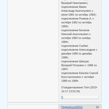
Валерий Николаевич;
подполковник Вакин
Александр Анатольевич с
июля 1981 по октябрь 1982г;
подполковник Рыжков А. с
октября 1982 по октябрь
1983г;
подполковник Качанов
Николай Анатольевич с
октября 1983 по ноябрь
1984г;
подполковник Скибин
подполковник Александров с
декабря 1985 по декабрь
1986г;
подполковник Швецов
Валерий Петрович с 1986 по
1987г
подполковник Емелин Сергей
Константинович с октября
1988 по 1989г.
Отредактировано Tom (2019-
10-17 13:52:34)
0
Поделиться
2010-
10