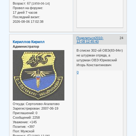
Возраст:
67
[1959-06-14]
Провел на форуме:
17 дней 7 часов
Последний визит:
2026-08-06 17:02:38
Поделиться
2010-
24
Кириллов Кирилл
12-08 12:45:40
Администратор
В списке 302-ой ОВЭ(83-84гг)
не штурман отряда, а
штурман ОВЭ Юркевский
Игорь Константинович
0
Откуда:
Сертолово-Агалатово
Зарегистрирован
: 2007-06-19
Приглашений:
0
Сообщений:
2258
Уважение:
+145
Позитив:
+397
Пол:
Мужской
Возраст:
42
[1983-12-06]