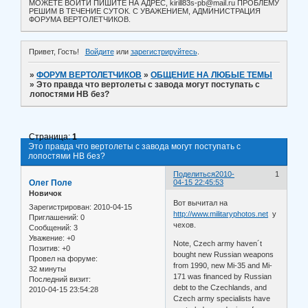
МОЖЕТЕ ВОЙТИ ПИШИТЕ НА АДРЕС, kirill83s-pb@mail.ru ПРОБЛЕМУ
РЕШИМ В ТЕЧЕНИЕ СУТОК. С УВАЖЕНИЕМ, АДМИНИСТРАЦИЯ
ФОРУМА ВЕРТОЛЕТЧИКОВ.
Привет, Гость!
Войдите
или
зарегистрируйтесь
.
»
ФОРУМ ВЕРТОЛЕТЧИКОВ
»
ОБЩЕНИЕ НА ЛЮБЫЕ ТЕМЫ
»
Это правда что вертолеты с завода могут поступать с
лопостями НВ без?
Страница:
1
Это правда что вертолеты с завода могут поступать с
лопостями НВ без?
Поделиться
2010-
1
Олег Поле
04-15 22:45:53
Новичок
Вот вычитал на
Зарегистрирован
: 2010-04-15
http://www.militaryphotos.net
у
Приглашений:
0
чехов.
Сообщений:
3
Уважение:
+0
Note, Czech army haven´t
Позитив:
+0
bought new Russian weapons
Провел на форуме:
from 1990, new Mi-35 and Mi-
32 минуты
171 was financed by Russian
Последний визит:
debt to the Czechlands, and
2010-04-15 23:54:28
Czech army specialists have