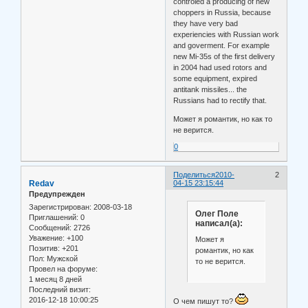
controled a producing of new
choppers in Russia, because
they have very bad
experiencies with Russian work
and goverment. For example
new Mi-35s of the first delivery
in 2004 had used rotors and
some equipment, expired
antitank missiles... the
Russians had to rectify that.
Может я романтик, но как то
не верится.
0
Поделиться
2010-
2
Redav
04-15 23:15:44
Предупрежден
Зарегистрирован
: 2008-03-18
Олег Поле
Приглашений:
0
написал(а):
Сообщений:
2726
Уважение:
+100
Может я
Позитив:
+201
романтик, но как
Пол:
Мужской
то не верится.
Провел на форуме:
1 месяц 8 дней
Последний визит:
2016-12-18 10:00:25
О чем пишут то?