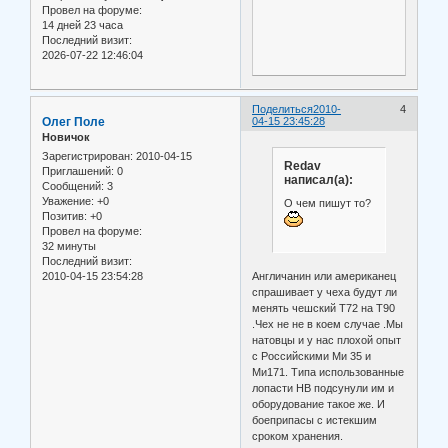
Провел на форуме:
14 дней 23 часа
Последний визит:
2026-07-22 12:46:04
Поделиться
2010-
4
Олег Поле
04-15 23:45:28
Новичок
Зарегистрирован
: 2010-04-15
Redav
Приглашений:
0
написал(а):
Сообщений:
3
Уважение:
+0
О чем пишут то?
Позитив:
+0
Провел на форуме:
32 минуты
Последний визит:
2010-04-15 23:54:28
Англичанин или американец
спрашивает у чеха будут ли
менять чешский Т72 на Т90
.Чех не не в коем случае .Мы
натовцы и у нас плохой опыт
с Российскими Ми 35 и
Ми171. Типа использованные
лопасти НВ подсунули им и
оборудование такое же. И
боеприпасы с истекшим
сроком хранения.