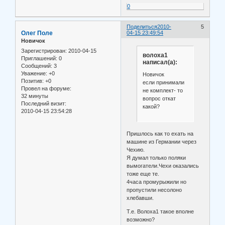
0
Поделиться
2010-
5
Олег Поле
04-15 23:49:54
Новичок
Зарегистрирован
: 2010-04-15
волоха1
Приглашений:
0
написал(а):
Сообщений:
3
Уважение:
+0
Новичок
Позитив:
+0
если принимали
Провел на форуме:
не комплект- то
32 минуты
вопрос откат
Последний визит:
какой?
2010-04-15 23:54:28
Пришлось как то ехать на
машине из Германии через
Чехию.
Я думал только поляки
вымогатели.Чехи оказались
тоже еще те.
4часа промурыжили но
пропустили несолоно
хлебавши.
T.e. Волоха1 такое вполне
возможно?