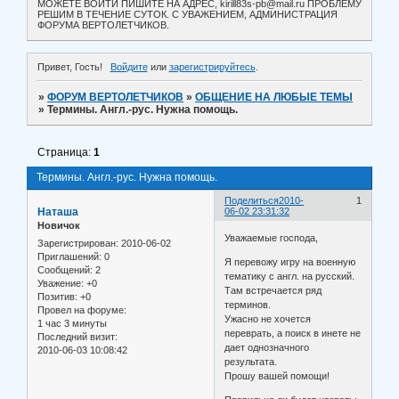
МОЖЕТЕ ВОЙТИ ПИШИТЕ НА АДРЕС, kirill83s-pb@mail.ru ПРОБЛЕМУ
РЕШИМ В ТЕЧЕНИЕ СУТОК. С УВАЖЕНИЕМ, АДМИНИСТРАЦИЯ
ФОРУМА ВЕРТОЛЕТЧИКОВ.
Привет, Гость!
Войдите
или
зарегистрируйтесь
.
»
ФОРУМ ВЕРТОЛЕТЧИКОВ
»
ОБЩЕНИЕ НА ЛЮБЫЕ ТЕМЫ
»
Термины. Англ.-рус. Нужна помощь.
Страница:
1
Термины. Англ.-рус. Нужна помощь.
Поделиться
2010-
1
Наташа
06-02 23:31:32
Новичок
Уважаемые господа,
Зарегистрирован
: 2010-06-02
Приглашений:
0
Я перевожу игру на военную
Сообщений:
2
тематику с англ. на русский.
Уважение:
+0
Там встречается ряд
Позитив:
+0
терминов.
Провел на форуме:
Ужасно не хочется
1 час 3 минуты
переврать, а поиск в инете не
Последний визит:
дает однозначного
2010-06-03 10:08:42
результата.
Прошу вашей помощи!