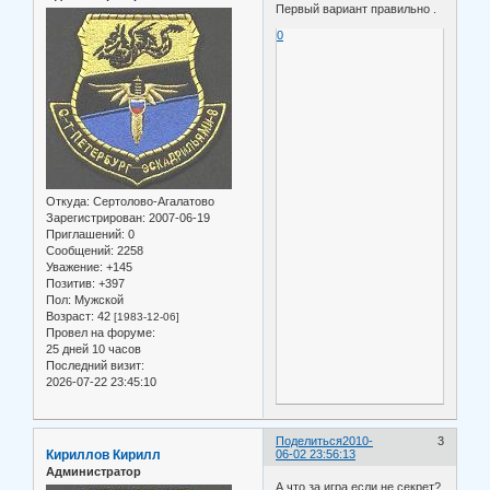
Первый вариант правильно .
0
Откуда:
Сертолово-Агалатово
Зарегистрирован
: 2007-06-19
Приглашений:
0
Сообщений:
2258
Уважение:
+145
Позитив:
+397
Пол:
Мужской
Возраст:
42
[1983-12-06]
Провел на форуме:
25 дней 10 часов
Последний визит:
2026-07-22 23:45:10
Поделиться
2010-
3
Кириллов Кирилл
06-02 23:56:13
Администратор
А что за игра если не секрет?