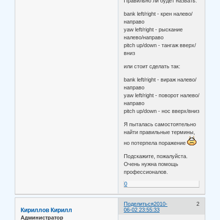
Правильно ли будет назвать:
bank left/right - крен налево/
направо
yaw left/right - рыскание
налево/направо
pitch up/down - тангаж вверх/
вниз
или стоит сделать так:
bank left/right - вираж налево/
направо
yaw left/right - поворот налево/
направо
pitch up/down - нос вверх/вниз
Я пыталась самостоятельно
найти правильные термины,
но потерпела поражение
Подскажите, пожалуйста.
Очень нужна помощь
профессионалов.
0
Поделиться
2010-
2
Кириллов Кирилл
06-02 23:55:33
Администратор