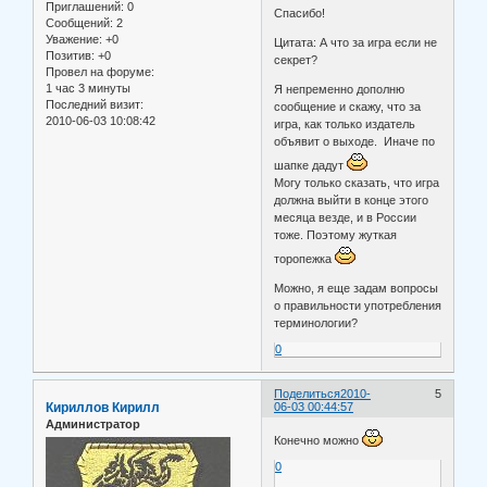
Приглашений:
0
Спасибо!
Сообщений:
2
Уважение:
+0
Цитата: А что за игра если не
Позитив:
+0
секрет?
Провел на форуме:
1 час 3 минуты
Я непременно дополню
Последний визит:
сообщение и скажу, что за
2010-06-03 10:08:42
игра, как только издатель
объявит о выходе. Иначе по
шапке дадут
Могу только сказать, что игра
должна выйти в конце этого
месяца везде, и в России
тоже. Поэтому жуткая
торопежка
Можно, я еще задам вопросы
о правильности употребления
терминологии?
0
Поделиться
2010-
5
Кириллов Кирилл
06-03 00:44:57
Администратор
Конечно можно
0