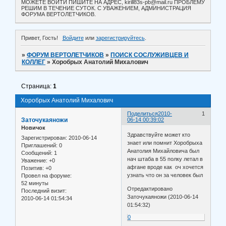
МОЖЕТЕ ВОЙТИ ПИШИТЕ НА АДРЕС, kirill83s-pb@mail.ru ПРОБЛЕМУ
РЕШИМ В ТЕЧЕНИЕ СУТОК. С УВАЖЕНИЕМ, АДМИНИСТРАЦИЯ
ФОРУМА ВЕРТОЛЕТЧИКОВ.
Привет, Гость!
Войдите
или
зарегистрируйтесь
.
»
ФОРУМ ВЕРТОЛЕТЧИКОВ
»
ПОИСК СОСЛУЖИВЦЕВ И
КОЛЛЕГ
»
Хоробрых Анатолий Михалович
Страница:
1
Хоробрых Анатолий Михалович
Поделиться
2010-
1
Заточукаяножи
06-14 00:39:02
Новичок
Здравствуйте может кто
Зарегистрирован
: 2010-06-14
знает или помнит Хоробрыха
Приглашений:
0
Анатолия Михайловича был
Сообщений:
1
нач штаба в 55 полку летал в
Уважение:
+0
афгане вроде как оч хочется
Позитив:
+0
узнать что он за человек был
Провел на форуме:
52 минуты
Отредактировано
Последний визит:
Заточукаяножи (2010-06-14
2010-06-14 01:54:34
01:54:32)
0