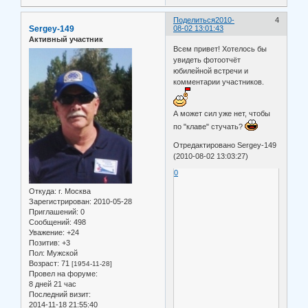
Поделиться
2010-
4
Sergey-149
08-02 13:01:43
Активный участник
Всем привет! Хотелось бы
увидеть фотоотчёт
юбилейной встречи и
комментарии участников.
А может сил уже нет, чтобы
по "клаве" стучать?
Отредактировано Sergey-149
(2010-08-02 13:03:27)
0
Откуда:
г. Москва
Зарегистрирован
: 2010-05-28
Приглашений:
0
Сообщений:
498
Уважение:
+24
Позитив:
+3
Пол:
Мужской
Возраст:
71
[1954-11-28]
Провел на форуме:
8 дней 21 час
Последний визит:
2014-11-18 21:55:40