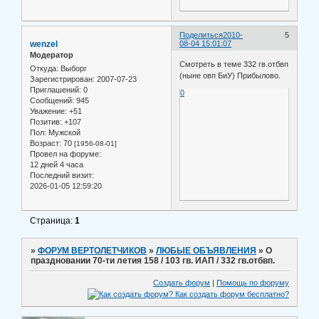
Поделиться
2010-
5
wenzel
08-04 15:01:07
Модератор
Смотреть в теме 332 гв.отбвп
Откуда:
Выборг
(ныне овп БиУ) Прибылово.
Зарегистрирован
: 2007-07-23
Приглашений:
0
0
Сообщений:
945
Уважение:
+51
Позитив:
+107
Пол:
Мужской
Возраст:
70
[1956-08-01]
Провел на форуме:
12 дней 4 часа
Последний визит:
2026-01-05 12:59:20
Страница:
1
»
ФОРУМ ВЕРТОЛЕТЧИКОВ
»
ЛЮБЫЕ ОБЪЯВЛЕНИЯ
»
О
праздновании 70-ти летия 158 / 103 гв. ИАП / 332 гв.отбвп.
Создать форум
|
Помощь по форуму