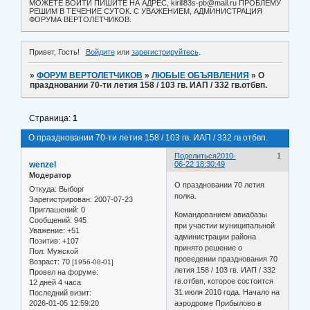
МОЖЕТЕ ВОЙТИ ПИШИТЕ НА АДРЕС, kirill83s-pb@mail.ru ПРОБЛЕМУ
РЕШИМ В ТЕЧЕНИЕ СУТОК. С УВАЖЕНИЕМ, АДМИНИСТРАЦИЯ
ФОРУМА ВЕРТОЛЕТЧИКОВ.
Привет, Гость!
Войдите
или
зарегистрируйтесь
.
»
ФОРУМ ВЕРТОЛЕТЧИКОВ
»
ЛЮБЫЕ ОБЪЯВЛЕНИЯ
»
О
праздновании 70-ти летия 158 / 103 гв. ИАП / 332 гв.отбвп.
Страница:
1
О праздновании 70-ти летия 158 / 103 гв. ИАП / 332 гв.отбвп.
Поделиться
2010-
1
wenzel
06-22 18:30:49
Модератор
О праздновании 70 летия
Откуда:
Выборг
полка.
Зарегистрирован
: 2007-07-23
Приглашений:
0
Командованием авиабазы
Сообщений:
945
при участии муниципальной
Уважение:
+51
администрации района
Позитив:
+107
принято решение о
Пол:
Мужской
проведении празднования 70
Возраст:
70
[1956-08-01]
летия 158 / 103 гв. ИАП / 332
Провел на форуме:
гв.отбвп, которое состоится
12 дней 4 часа
31 июля 2010 года. Начало на
Последний визит:
2026-01-05 12:59:20
аэродроме Прибылово в