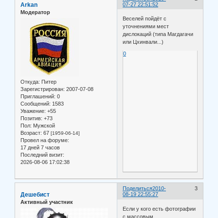
Arkan
07-27 22:51:52
Модератор
Веселей пойдёт с
уточнениями мест
дислокаций (типа Магдагачи
или Цхинвали...)
0
Откуда:
Питер
Зарегистрирован
: 2007-07-08
Приглашений:
0
Сообщений:
1583
Уважение:
+55
Позитив:
+73
Пол:
Мужской
Возраст:
67
[1959-06-14]
Провел на форуме:
17 дней 7 часов
Последний визит:
2026-08-06 17:02:38
Поделиться
2010-
3
Дешебист
08-19 22:55:27
Активный участник
Если у кого есть фотографии
с массовым