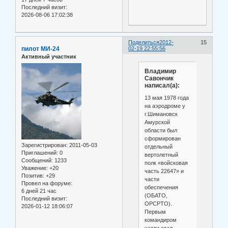
Последний визит:
2026-08-06 17:02:38
Поделиться
2012-
15
пилот МИ-24
02-19 22:55:56
Активный участник
Владимир
Савончик
написал(а):
13 мая 1978 года
на аэродроме у
г.Шимановск
Амурской
области был
сформирован
Зарегистрирован
: 2011-05-03
отдельный
Приглашений:
0
вертолетный
Сообщений:
1233
полк «войсковая
Уважение:
+20
часть 22647» и
Позитив:
+29
части
Провел на форуме:
обеспечения
6 дней 21 час
(ОБАТО,
Последний визит:
ОРСРТО).
2026-01-12 18:06:07
Первым
командиром
части стал