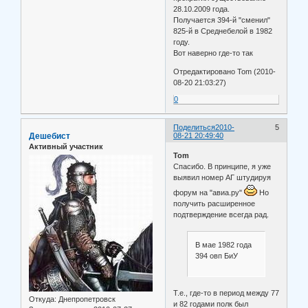
28.10.2009 года.
Получается 394-й "сменил"
825-й в Среднебелой в 1982
году.
Вот наверно где-то так
Отредактировано Tom (2010-
08-20 21:03:27)
0
Поделиться
2010-
5
Дешебист
08-21 20:49:40
Активный участник
Tom
Спасибо. В принципе, я уже
выявил номер АГ штудируя
форум на "авиа.ру"
Но
получить расширенное
подтверждение всегда рад.
В мае 1982 года
394 овп БиУ
Т.е., где-то в период между 77
Откуда:
Днепропетровск
и 82 годами полк был