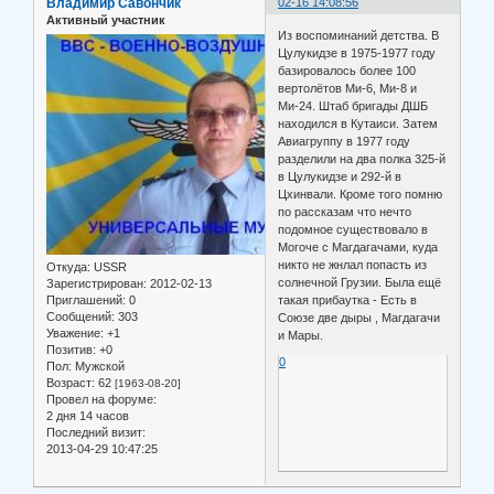
Владимир Савончик
02-16 14:08:56
Активный участник
Из воспоминаний детства. В
Цулукидзе в 1975-1977 году
базировалось более 100
вертолётов Ми-6, Ми-8 и
Ми-24. Штаб бригады ДШБ
находился в Кутаиси. Затем
Авиагруппу в 1977 году
разделили на два полка 325-й
в Цулукидзе и 292-й в
Цхинвали. Кроме того помню
по рассказам что нечто
подомное существовало в
Могоче с Магдагачами, куда
никто не жнлал попасть из
Откуда:
USSR
солнечной Грузии. Была ещё
Зарегистрирован
: 2012-02-13
Приглашений:
0
такая прибаутка - Есть в
Сообщений:
303
Союзе две дыры , Магдагачи
Уважение:
+1
и Мары.
Позитив:
+0
0
Пол:
Мужской
Возраст:
62
[1963-08-20]
Провел на форуме:
2 дня 14 часов
Последний визит:
2013-04-29 10:47:25