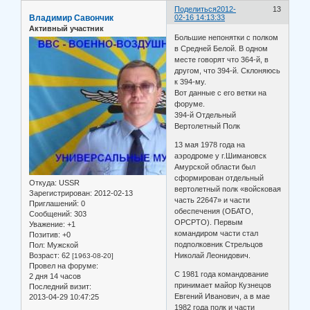
Поделиться
2012-
13
Владимир Савончик
02-16 14:13:33
Активный участник
Большие непонятки с полком
в Средней Белой. В одном
месте говорят что 364-й, в
другом, что 394-й. Склоняюсь
к 394-му.
Вот данные с его ветки на
форуме.
394-й Отдельный
Вертолетный Полк
13 мая 1978 года на
аэродроме у г.Шимановск
Амурской области был
сформирован отдельный
Откуда:
USSR
вертолетный полк «войсковая
Зарегистрирован
: 2012-02-13
часть 22647» и части
Приглашений:
0
обеспечения (ОБАТО,
Сообщений:
303
ОРСРТО). Первым
Уважение:
+1
командиром части стал
Позитив:
+0
подполковник Стрельцов
Пол:
Мужской
Возраст:
62
Николай Леонидович.
[1963-08-20]
Провел на форуме:
С 1981 года командование
2 дня 14 часов
принимает майор Кузнецов
Последний визит:
Евгений Иванович, а в мае
2013-04-29 10:47:25
1982 года полк и части