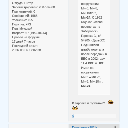
Откуда:
Питер
вооружении
Зарегистрирован
: 2007-07-08
Ми-6, Ми-8,
Приглашений:
0
Ми-10пп ?,
Сообщений:
1583
Ми-24
. С 1982
Уважение:
+55
года 825 отбвп
Позитив:
+73
перелетает в
Пол:
Мужской
Хабаровск /
Возраст:
67
[1959-06-14]
Гаровка-2/, в/ч
Провел на форуме:
54905, (ДальВО).
17 дней 7 часов
Подчинялся
Последний визит:
штабу округа, а
2026-08-06 17:02:38
после передачи в
ВВС в 2002 году
11 А ВВС и ПВО.
Имел на
вооружении
Ми-6→Ми-26,
Ми-8, Ми-10пп,
Ми-24
В Гаровке и горбатые?
0
Поделиться
2011-
9