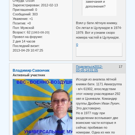
Откуда:
USSR
замечания и
Зарегистрирован
: 2012-02-13
дополнения?
Приглашений:
0
Сообщений:
303
Уважение:
+1
Взял у бати лётную книжку.
Позитив:
+0
Он летал в Цулукидзе в 1974-
Пол:
Мужской
Возраст:
62
1979. Вот и узнаем скоро
[1963-08-20]
Провел на форуме:
номера частей в Цулукидзе.
2 дня 14 часов
0
Последний визит:
2013-04-29 10:47:25
Поделиться
2012-
17
Владимир Савончик
03-05 14:01:05
Активный участник
Исходя из анализа лётной
книжки бати. 1171 Авиагруппа
- в/ч 61902, впоследствии
этот номер унаследовал 292
овп в Цхинвали. Командир
группы Дробнич Иван Лукич.
Это достоверно.
Но в 1977 году при
разделении всплывают две
воинские части которые я
сейчас пробиваю по
номерам. Одна из них по