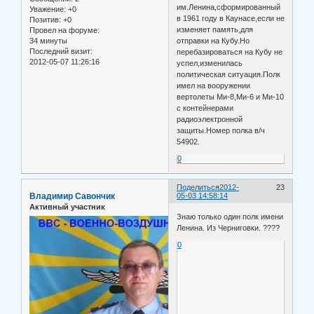
им.Ленина,сформированный
Уважение:
+0
в 1961 году в Каунасе,если не
Позитив:
+0
изменяет память,для
Провел на форуме:
34 минуты
отправки на Кубу.Но
Последний визит:
перебазироваться на Кубу не
2012-05-07 11:26:16
успел,изменилась
политическая ситуация.Полк
имел на вооружении
вертолеты Ми-8,Ми-6 и Ми-10
с контейнерами
радиоэлектронной
защиты.Номер полка в/ч
54902.
0
Поделиться
2012-
23
Владимир Савончик
05-03 14:58:14
Активный участник
Знаю только один полк имени
Ленина. Из Черниговки. ????
0