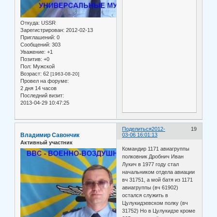
Откуда:
USSR
Зарегистрирован
: 2012-02-13
Приглашений:
0
Сообщений:
303
Уважение:
+1
Позитив:
+0
Пол:
Мужской
Возраст:
62
[1963-08-20]
Провел на форуме:
2 дня 14 часов
Последний визит:
2013-04-29 10:47:25
Поделиться
2012-
19
Владимир Савончик
03-06 16:01:13
Активный участник
Командир 1171 авиагруппы
полковник Дробнич Иван
Лукич в 1977 году стал
начальником отдела авиации
вч 31751, а мой батя из 1171
авиагруппы (вч 61902)
остался служить в
Цулукидзевском полку (вч
31752) Но в Цулукидзе кроме