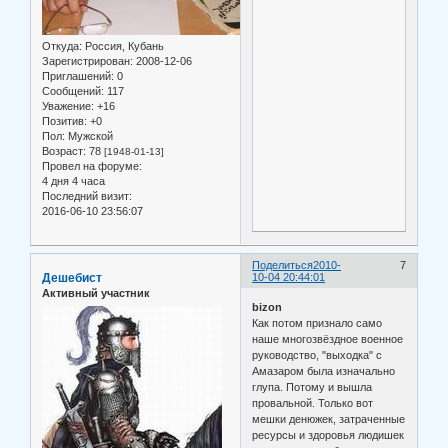
Откуда:
Россия, Кубань
Зарегистрирован
: 2008-12-06
Приглашений:
0
Сообщений:
117
Уважение:
+16
Позитив:
+0
Пол:
Мужской
Возраст:
78
[1948-01-13]
Провел на форуме:
4 дня 4 часа
Последний визит:
2016-06-10 23:56:07
Поделиться
2010-
7
Дешебист
10-04 20:44:01
Активный участник
bizon
Как потом признало само
наше многозвёздное военное
руководство, "выходка" с
Амазаром была изначально
глупа. Потому и вышла
провальной. Только вот
мешки денюжек, затраченные
ресурсы и здоровья людишек