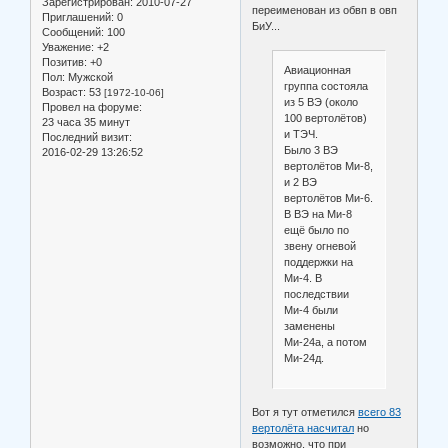
Зарегистрирован
: 2010-07-27
переименован из обвп в овп
Приглашений:
0
БиУ...
Сообщений:
100
Уважение:
+2
Позитив:
+0
Авиационная
Пол:
Мужской
группа состояла
Возраст:
53
[1972-10-06]
из 5 ВЭ (около
Провел на форуме:
100 вертолётов)
23 часа 35 минут
и ТЭЧ.
Последний визит:
Было 3 ВЭ
2016-02-29 13:26:52
вертолётов Ми-8,
и 2 ВЭ
вертолётов Ми-6.
В ВЭ на Ми-8
ещё было по
звену огневой
поддержки на
Ми-4. В
последствии
Ми-4 были
заменены
Ми-24а, а потом
Ми-24д.
Вот я тут отметился
всего 83
вертолёта насчитал
но
возможно, что при