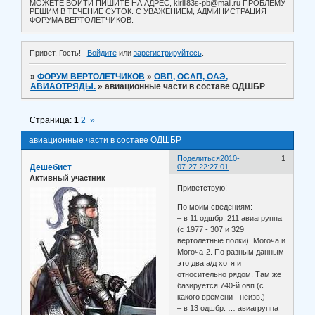
МОЖЕТЕ ВОЙТИ ПИШИТЕ НА АДРЕС, kirill83s-pb@mail.ru ПРОБЛЕМУ
РЕШИМ В ТЕЧЕНИЕ СУТОК. С УВАЖЕНИЕМ, АДМИНИСТРАЦИЯ
ФОРУМА ВЕРТОЛЕТЧИКОВ.
Привет, Гость!
Войдите
или
зарегистрируйтесь
.
»
ФОРУМ ВЕРТОЛЕТЧИКОВ
»
ОВП, ОСАП, ОАЭ,
АВИАОТРЯДЫ.
»
авиационные части в составе ОДШБР
Страница:
1
2
»
авиационные части в составе ОДШБР
Поделиться
2010-
1
Дешебист
07-27 22:27:01
Активный участник
Приветствую!
По моим сведениям:
– в 11 одшбр: 211 авиагруппа
(с 1977 - 307 и 329
вертолётные полки). Могоча и
Могоча-2. По разным данным
это два а/д хотя и
относительно рядом. Там же
базируется 740-й овп (с
какого времени - неизв.)
– в 13 одшбр: … авиагруппа