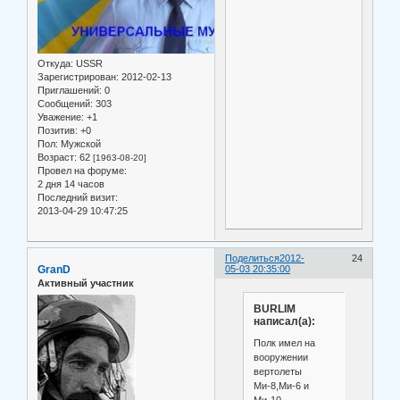
Откуда:
USSR
Зарегистрирован
: 2012-02-13
Приглашений:
0
Сообщений:
303
Уважение:
+1
Позитив:
+0
Пол:
Мужской
Возраст:
62
[1963-08-20]
Провел на форуме:
2 дня 14 часов
Последний визит:
2013-04-29 10:47:25
Поделиться
2012-
24
GranD
05-03 20:35:00
Активный участник
BURLIM
написал(а):
Полк имел на
вооружении
вертолеты
Ми-8,Ми-6 и
Ми-10