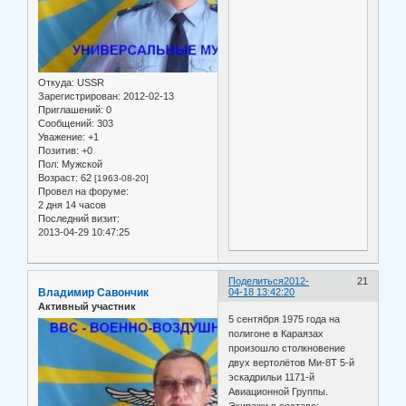
Откуда:
USSR
Зарегистрирован
: 2012-02-13
Приглашений:
0
Сообщений:
303
Уважение:
+1
Позитив:
+0
Пол:
Мужской
Возраст:
62
[1963-08-20]
Провел на форуме:
2 дня 14 часов
Последний визит:
2013-04-29 10:47:25
Поделиться
2012-
21
Владимир Савончик
04-18 13:42:20
Активный участник
5 сентября 1975 года на
полигоне в Караязах
произошло столкновение
двух вертолётов Ми-8Т 5-й
эскадрильи 1171-й
Авиационной Группы.
Экипажи в составе: