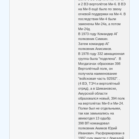
и 2 ВЭ вертолётов Ми-6. В ВЭ
на Ми-8 ещё было по звену
огневой поддержки на Ми-4. В
последствии Ми-4 были
заменены Ми-24а, а потом
Ми-24д.
В 1973 году Командир АГ
полковник Симкин.
Затем командир АГ
полковник Анисимов.
В 1978 году 332 авиационная
группа была "поделена". В
Могдагачах образован 398
Вертолётный полк, он
получила наименование
"войсковая часть 92592". .
(4 ВЭ, ТЭЧ и вертолётный
отряд), а в Шимановске,
Амурской области
образовался новый, 394 полк
на вертолётах Ми-8 и Ми-24.
Полки был не отдельными,
так как замыкались на
авиаотдел 13 одшбр.
398 ВП командовал
полковник Акимов Юрий
Иванович. Расформирован в
1997 году вместе с бригадой.