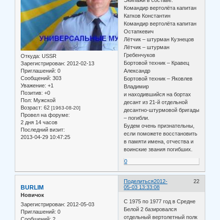
Командир вертолёта капитан
Катков Константин
Командир вертолёта капитан
Остапкевич
Лётчик – штурман Кузнецов
Лётчик – штурман
Гребенчуков
Откуда:
USSR
Бортовой техник – Кравец
Зарегистрирован
: 2012-02-13
Приглашений:
0
Александр
Сообщений:
303
Бортовой техник – Яковлев
Уважение:
+1
Владимир
Позитив:
+0
и находившийся на бортах
Пол:
Мужской
десант из 21-й отдельной
Возраст:
62
[1963-08-20]
десантно-штурмовой бригады
Провел на форуме:
– погибли.
2 дня 14 часов
Будем очень признательны,
Последний визит:
если поможете восстановить
2013-04-29 10:47:25
в памяти имена, отчества и
воинские звания погибших.
0
Поделиться
2012-
22
BURLIM
05-03 13:33:08
Новичок
С 1975 по 1977 год в Средне
Зарегистрирован
: 2012-05-03
Белой 2 базировался
Приглашений:
0
отдельный вертолетный полк
Сообщений:
2