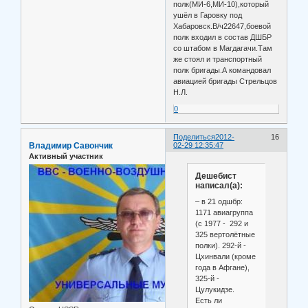
полк(МИ-6,МИ-10),который
ушёл в Гаровку под
Хабаровск.В/ч22647,боевой
полк входил в состав ДШБР
со штабом в Магдагачи.Там
же стоял и транспортный
полк бригады.А командовал
авиацией бригады Стрельцов
Н.Л.
0
Поделиться
2012-
16
Владимир Савончик
02-29 12:35:47
Активный участник
Дешебист
написал(а):
– в 21 одшбр:
1171 авиагруппа
(с 1977 - 292 и
325 вертолётные
полки). 292-й -
Цхинвали (кроме
года в Афгане),
325-й -
Цулукидзе.
Есть ли