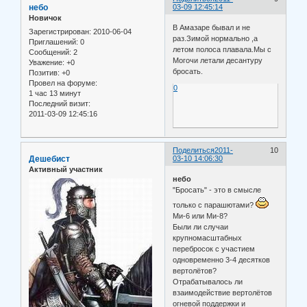
небо
03-09 12:45:14
Новичок
В Амазаре бывал и не
Зарегистрирован
: 2010-06-04
раз.Зимой нормально ,а
Приглашений:
0
летом полоса плавала.Мы с
Сообщений:
2
Могочи летали десантуру
Уважение:
+0
бросать.
Позитив:
+0
Провел на форуме:
0
1 час 13 минут
Последний визит:
2011-03-09 12:45:16
Поделиться
2011-
10
Дешебист
03-10 14:06:30
Активный участник
небо
"Бросать" - это в смысле
только с парашютами?
Ми-6 или Ми-8?
Были ли случаи
крупномасштабных
перебросок с участием
одновременно 3-4 десятков
вертолётов?
Отрабатывалось ли
взаимодействие вертолётов
огневой поддержки и