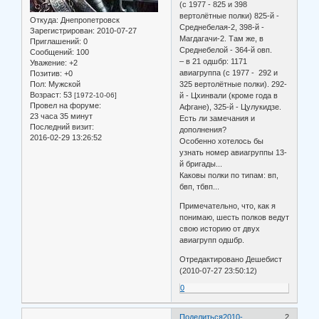
(с 1977 - 825 и 398
вертолётные полки) 825-й -
Откуда:
Днепропетровск
Среднебелая-2, 398-й -
Зарегистрирован
: 2010-07-27
Магдагачи-2. Там же, в
Приглашений:
0
Среднебелой - 364-й овп.
Сообщений:
100
– в 21 одшбр: 1171
Уважение:
+2
авиагруппа (с 1977 - 292 и
Позитив:
+0
Пол:
Мужской
325 вертолётные полки). 292-
Возраст:
53
[1972-10-06]
й - Цхинвали (кроме года в
Провел на форуме:
Афгане), 325-й - Цулукидзе.
23 часа 35 минут
Есть ли замечания и
Последний визит:
дополнения?
2016-02-29 13:26:52
Особенно хотелось бы
узнать номер авиагруппы 13-
й бригады...
Каковы полки по типам: вп,
бвп, тбвп...
Примечательно, что, как я
понимаю, шесть полков ведут
свою историю от двух
авиагрупп одшбр.
Отредактировано Дешебист
(2010-07-27 23:50:12)
0
Поделиться
2010-
2