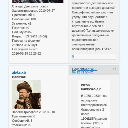
транспортно-десантных при
Откуда:
Днепропетровск
перелёте и высадке десанта?
Зарегистрирован
: 2010-07-27
Специфический вопрос - на
Приглашений:
0
удачу: кто осуществлял
Сообщений:
100
управление полётами
Уважение:
+2
вертолётов с земли в
Позитив:
+0
десанте? Т.е. выделялись ли
Пол:
Мужской
десантникам специально
Возраст:
53
[1972-10-06]
подготовленные и
Провел на форуме:
экипированные
23 часа 35 минут
авианаводчики (аль ГБУ)?
Последний визит:
2016-02-29 13:26:52
0
Поделиться
2012-
11
aleks.xtr
02-12 21:55:02
Новичок
bizon
написал(а):
В 1980-1983г.г. на
аэродроме
(вертодроме)Могоча
базировались 2
Зарегистрирован
: 2012-02-10
полка
Приглашений:
0
11ОДШБР,транспортно-
Сообщений:
8
боевой (329) и
Уважение:
+0
боевой.И так