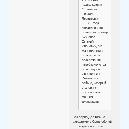
подполковник
Стрельцов
Николай
Леонидович.
С 1981 года
командование
принимает майор
Кузнецов
Евгений
Иванович, а в
мае 1982 года
полк и части
обеспечения
перебазируются
на аэродром
Среднебелое
Ивановского
района, который
становится
постоянным
местом
дислокации.
Всё верно.До этого на
аэродроме в Среднебелой
стоял транспортный