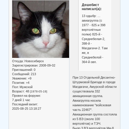
Дешебист
написал(а):
13 одшбр: …
авиагруппа (с
1977 - 825 и 398
вертолётные
полки) 825-й -
Среднебелая-2,
398-й -
Магдагачи-2. Там
же, в
Среднебелой -
Откуда:
Новосибирск
364-й овп.
Зарегистрирован
: 2008-09-02
Приглашений:
0
Сообщений:
213
При 13 Отдельной Десантно-
Уважение:
+9
Штурмовой Бригаде в городе
Позитив:
+4
Магдагачи, Амурской области
Пол:
Мужской
Возраст:
48
существовала 332
[1978-05-19]
Провел на форуме:
авиационная группа.
7 дней 1 час
Авиагруппа носила
Последний визит:
наименование "войсковая
2025-08-25 13:18:27
часть 22467".
Авиационная группа состояла
из 5 ВЭ (около 100
вертолётов) и ТЭЧ.
Было 3 ВЭ вертолётов Ми-8,