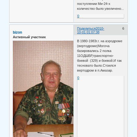
поступлении Ми-24-х
количество было увеличено...
0
Поделиться
2010-
6
bizon
10-01 01:07:38
Активный участник
В 1980-1983г.г. на аэродроме
(вертодроме)Могоча
базировались 2 полка
11ОДШБР,транспортно-
боевой (329) и боевой.И так
тесновато было.Стоился
вертодром в п.Амазар.
0