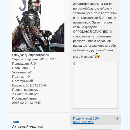
десантированием, а также
погрузкой/разгрузкой л/с и
техники десанта в вертолёты
и пр. касательно ДШ - прошу
поделиться. За то что уже
есть на форуме -
ОГРОМНОЕ СПАСИБО. К
сожалению - это большая
редкость, ибо в основном,
народ фотографировал себя
любимого, другана и "а вот
Откуда:
Днепропетровск
мы с Имярек"
Зарегистрирован
: 2010-07-27
0
Приглашений:
0
Сообщений:
100
Уважение:
+2
Позитив:
+0
Пол:
Мужской
Возраст:
53
[1972-10-06]
Провел на форуме:
23 часа 35 минут
Последний визит:
2016-02-29 13:26:52
Поделиться
2010-
4
Tom
08-20 20:59:58
Активный участник