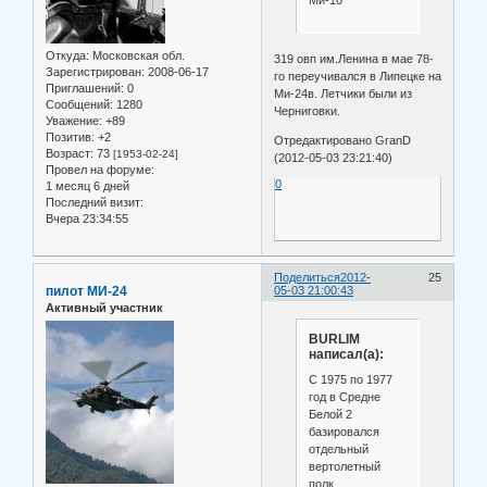
Откуда:
Московская обл.
319 овп им.Ленина в мае 78-
Зарегистрирован
: 2008-06-17
го переучивался в Липецке на
Приглашений:
0
Ми-24в. Летчики были из
Сообщений:
1280
Черниговки.
Уважение:
+89
Позитив:
+2
Отредактировано GranD
Возраст:
73
[1953-02-24]
(2012-05-03 23:21:40)
Провел на форуме:
0
1 месяц 6 дней
Последний визит:
Вчера 23:34:55
Поделиться
2012-
25
пилот МИ-24
05-03 21:00:43
Активный участник
BURLIM
написал(а):
С 1975 по 1977
год в Средне
Белой 2
базировался
отдельный
вертолетный
полк