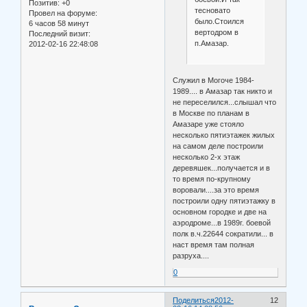
Позитив:
+0
тесновато
Провел на форуме:
было.Стоился
6 часов 58 минут
вертодром в
Последний визит:
п.Амазар.
2012-02-16 22:48:08
Служил в Могоче 1984-
1989.... в Амазар так никто и
не переселился...слышал что
в Москве по планам в
Амазаре уже стояло
несколько пятиэтажек жилых
на самом деле построили
несколько 2-х этаж
деревяшек...получается и в
то время по-крупному
воровали....за это время
построили одну пятиэтажку в
основном городке и две на
аэродроме...в 1989г. боевой
полк в.ч.22644 сократили... в
наст время там полная
разруха....
0
Поделиться
2012-
12