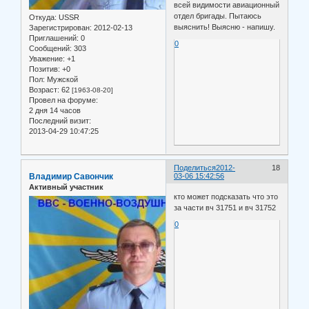
всей видимости авиационный
отдел бригады. Пытаюсь
Откуда:
USSR
выяснить! Выясню - напишу.
Зарегистрирован
: 2012-02-13
Приглашений:
0
0
Сообщений:
303
Уважение:
+1
Позитив:
+0
Пол:
Мужской
Возраст:
62
[1963-08-20]
Провел на форуме:
2 дня 14 часов
Последний визит:
2013-04-29 10:47:25
Поделиться
2012-
18
Владимир Савончик
03-06 15:42:56
Активный участник
кто может подсказать что это
за части вч 31751 и вч 31752
0