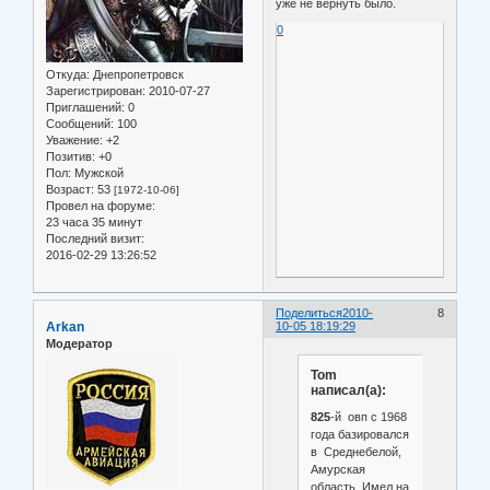
уже не вернуть было.
0
Откуда:
Днепропетровск
Зарегистрирован
: 2010-07-27
Приглашений:
0
Сообщений:
100
Уважение:
+2
Позитив:
+0
Пол:
Мужской
Возраст:
53
[1972-10-06]
Провел на форуме:
23 часа 35 минут
Последний визит:
2016-02-29 13:26:52
Поделиться
2010-
8
Arkan
10-05 18:19:29
Модератор
Tom
написал(а):
825
-й овп с 1968
года базировался
в Среднебелой,
Амурская
область. Имел на