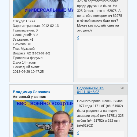
325-го вертолётного полка
вроде других не было. Но
325-й полк - это вч 62978. А
печатей с номером вч 62978
в лётной книжке бати нет?
Откуда:
USSR
Может кто прольёт свет на
Зарегистрирован
: 2012-02-13
Приглашений:
0
это дело?
Сообщений:
303
0
Уважение:
+1
Позитив:
+0
Пол:
Мужской
Возраст:
62
[1963-08-20]
Провел на форуме:
2 дня 14 часов
Последний визит:
2013-04-29 10:47:25
Поделиться
2012-
20
Владимир Савончик
04-11 10:48:02
Активный участник
Немного прояснилось. В мае
1977 года 1171 АГ (в/ч 61902)
была разделена на отдел
авиации одшб (в/ч 31751) 325
отбвп (в/ч 31752) и 292 овп
(в/ч61902)
0