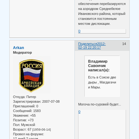
обеспечения перебазируются
на аэродром Среднебелое
Ивановского района, который
становится постоянным
местом дислокации.
0
Поделиться
2012-
14
Arkan
02-19 22:20:17
Модератор
Владимир
Савончик
написал(а):
Есть в Союзе две
дыры , Магдагачи
и Мары.
Откуда:
Питер
Зарегистрирован
: 2007-07-08
Могоча по-суровей будет...
Приглашений:
0
Сообщений:
1583
0
Уважение:
+55
Позитив:
+73
Пол:
Мужской
Возраст:
67
[1959-06-14]
Провел на форуме:
17 дней 7 часов