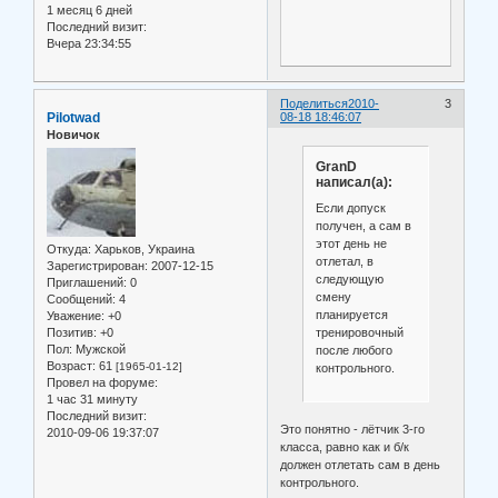
1 месяц 6 дней
Последний визит:
Вчера 23:34:55
Поделиться
2010-
3
Pilotwad
08-18 18:46:07
Новичок
GranD
написал(а):
Если допуск
получен, а сам в
этот день не
Откуда:
Харьков, Украина
отлетал, в
Зарегистрирован
: 2007-12-15
следующую
Приглашений:
0
смену
Сообщений:
4
планируется
Уважение:
+0
тренировочный
Позитив:
+0
Пол:
Мужской
после любого
Возраст:
61
[1965-01-12]
контрольного.
Провел на форуме:
1 час 31 минуту
Последний визит:
Это понятно - лётчик 3-го
2010-09-06 19:37:07
класса, равно как и б/к
должен отлетать сам в день
контрольного.