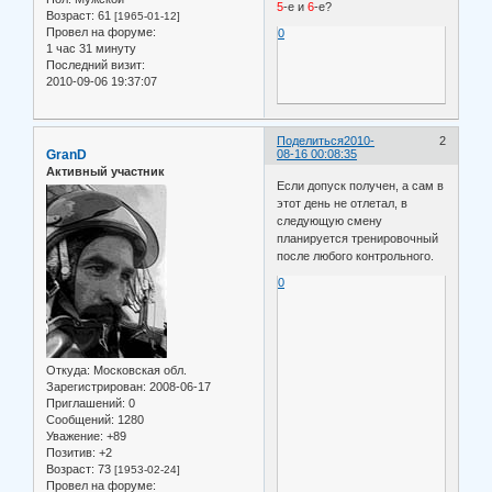
5
-е и
6
-е?
Возраст:
61
[1965-01-12]
Провел на форуме:
0
1 час 31 минуту
Последний визит:
2010-09-06 19:37:07
Поделиться
2010-
2
GranD
08-16 00:08:35
Активный участник
Если допуск получен, а сам в
этот день не отлетал, в
следующую смену
планируется тренировочный
после любого контрольного.
0
Откуда:
Московская обл.
Зарегистрирован
: 2008-06-17
Приглашений:
0
Сообщений:
1280
Уважение:
+89
Позитив:
+2
Возраст:
73
[1953-02-24]
Провел на форуме: