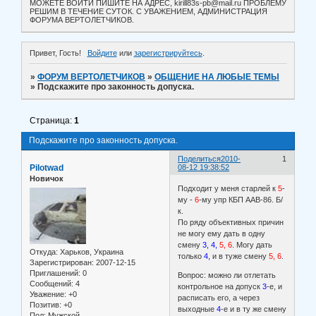
МОЖЕТЕ ВОЙТИ ПИШИТЕ НА АДРЕС, kirill83s-pb@mail.ru ПРОБЛЕМУ
РЕШИМ В ТЕЧЕНИЕ СУТОК. С УВАЖЕНИЕМ, АДМИНИСТРАЦИЯ
ФОРУМА ВЕРТОЛЕТЧИКОВ.
Привет, Гость!
Войдите
или
зарегистрируйтесь
.
»
ФОРУМ ВЕРТОЛЕТЧИКОВ
»
ОБЩЕНИЕ НА ЛЮБЫЕ ТЕМЫ
»
Подскажите про законность допуска.
Страница:
1
Подскажите про законность допуска.
Поделиться
2010-
1
Pilotwad
08-12 19:38:52
Новичок
Подходит у меня старлей к
5
-
му -
6
-му упр КБП ААВ-86. Б/
к.
По ряду объективных причин
не могу ему дать в одну
смену
3, 4,
5, 6
. Могу дать
Откуда:
Харьков, Украина
только
4,
и в туже смену
5, 6
.
Зарегистрирован
: 2007-12-15
Приглашений:
0
Вопрос: можно ли отлетать
Сообщений:
4
контрольное на допуск
3
-е, и
Уважение:
+0
расписать его, а через
Позитив:
+0
выходные
4
-е и в ту же смену
Пол:
Мужской