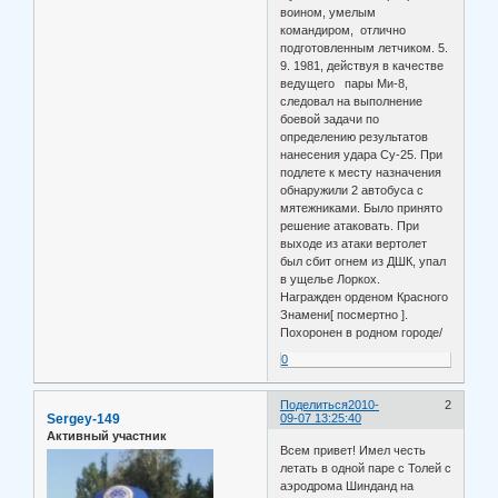
воином, умелым
командиром, отлично
подготовленным летчиком. 5.
9. 1981, действуя в качестве
ведущего пары Ми-8,
следовал на выполнение
боевой задачи по
определению результатов
нанесения удара Су-25. При
подлете к месту назначения
обнаружили 2 автобуса с
мятежниками. Было принято
решение атаковать. При
выходе из атаки вертолет
был сбит огнем из ДШК, упал
в ущелье Лоркох.
Награжден орденом Красного
Знамени[ посмертно ].
Похоронен в родном городе/
0
Поделиться
2010-
2
Sergey-149
09-07 13:25:40
Активный участник
Всем привет! Имел честь
летать в одной паре с Толей с
аэродрома Шинданд на