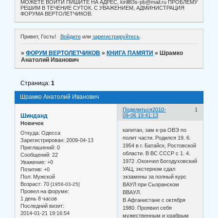
МОЖЕТЕ ВОЙТИ ПИШИТЕ НА АДРЕС, kirill83s-pb@mail.ru ПРОБЛЕМУ
РЕШИМ В ТЕЧЕНИЕ СУТОК. С УВАЖЕНИЕМ, АДМИНИСТРАЦИЯ
ФОРУМА ВЕРТОЛЕТЧИКОВ.
Привет, Гость!
Войдите
или
зарегистрируйтесь
.
»
ФОРУМ ВЕРТОЛЕТЧИКОВ
»
КНИГА ПАМЯТИ
»
Шрамко
Анатолий Иванович
Страница:
1
Шрамко Анатолий Иванович
Поделиться
2010-
1
Шинданд
09-06 19:41:13
Новичок
капитан, зам к-ра ОВЭ по
Откуда:
Одесса
полит части. Родился 19. 6.
Зарегистрирован
: 2009-04-13
1954 в г. Батайск, Ростовской
Приглашений:
0
области. В ВС СССР с 1. 4.
Сообщений:
22
1972 .Окончил Богодуховский
Уважение:
+0
УАЦ, экстерном сдал
Позитив:
+0
Пол:
Мужской
экзамены за полный курс
Возраст:
70
[1956-03-25]
ВАУЛ при Сызранском
Провел на форуме:
ВВАУЛ.
1 день 8 часов
В Афганистане с октября
Последний визит:
1980. Проявил себя
2014-01-21 19:16:54
мужественным и храбрым