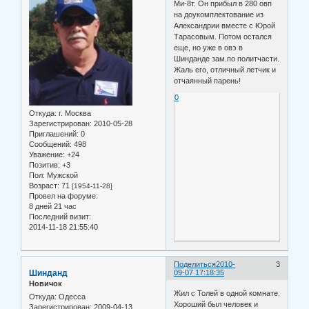
Ми-8т. Он прибыл в 280 овп
на доукомплектование из
Александрии вместе с Юрой
Тарасовым. Потом остался
еще, но уже в овэ в
Шинданде зам.по политчасти.
Жаль его, отличный летчик и
отчаянный парень!
0
Откуда:
г. Москва
Зарегистрирован
: 2010-05-28
Приглашений:
0
Сообщений:
498
Уважение:
+24
Позитив:
+3
Пол:
Мужской
Возраст:
71
[1954-11-28]
Провел на форуме:
8 дней 21 час
Последний визит:
2014-11-18 21:55:40
Поделиться
2010-
3
Шинданд
09-07 17:18:35
Новичок
Жил с Толей в одной комнате.
Откуда:
Одесса
Хороший был человек и
Зарегистрирован
: 2009-04-13