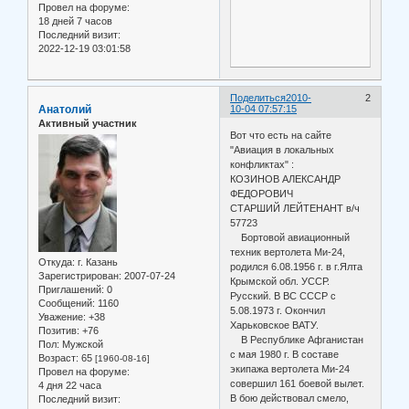
Провел на форуме:
18 дней 7 часов
Последний визит:
2022-12-19 03:01:58
Поделиться
2010-
2
Анатолий
10-04 07:57:15
Активный участник
Вот что есть на сайте
"Авиация в локальных
конфликтах" :
КОЗИНОВ АЛЕКСАНДР
ФЕДОРОВИЧ
СТАРШИЙ ЛЕЙТЕНАНТ в/ч
57723
Бортовой авиационный
техник вертолета Ми-24,
Откуда:
г. Казань
родился 6.08.1956 г. в г.Ялта
Зарегистрирован
: 2007-07-24
Крымской обл. УССР.
Приглашений:
0
Русский. В ВС СССР с
Сообщений:
1160
5.08.1973 г. Окончил
Уважение:
+38
Харьковское ВАТУ.
Позитив:
+76
В Республике Афганистан
Пол:
Мужской
с мая 1980 г. В составе
Возраст:
65
[1960-08-16]
экипажа вертолета Ми-24
Провел на форуме:
совершил 161 боевой вылет.
4 дня 22 часа
В бою действовал смело,
Последний визит: