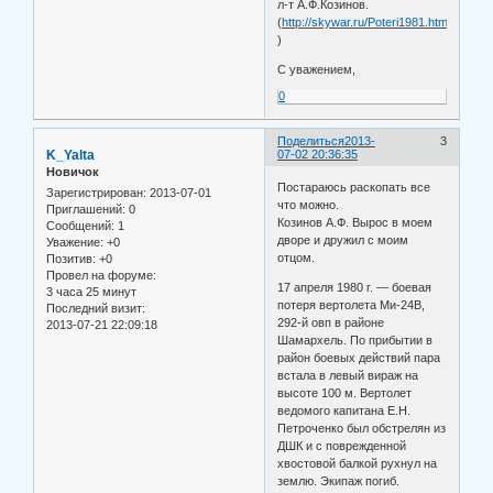
л-т А.Ф.Козинов.
(
http://skywar.ru/Poteri1981.html
)
С уважением,
0
Поделиться
2013-
3
K_Yalta
07-02 20:36:35
Новичок
Постараюсь раскопать все
Зарегистрирован
: 2013-07-01
что можно.
Приглашений:
0
Козинов А.Ф. Вырос в моем
Сообщений:
1
дворе и дружил с моим
Уважение:
+0
отцом.
Позитив:
+0
Провел на форуме:
17 апреля 1980 г. — боевая
3 часа 25 минут
потеря вертолета Ми-24В,
Последний визит:
292-й овп в районе
2013-07-21 22:09:18
Шамархель. По прибытии в
район боевых действий пара
встала в левый вираж на
высоте 100 м. Вертолет
ведомого капитана Е.Н.
Петроченко был обстрелян из
ДШК и с поврежденной
хвостовой балкой рухнул на
землю. Экипаж погиб.