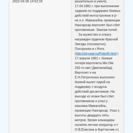
2022-04-05 14:52:18
решительно и умело,
17.04.1981 г. при выполнении
задания по поддержке боевых
действий мотострелков в р-
не н.п. Мамахейль провинции
Нангархар вертолет был сбит
противником. Экипаж погиб.
За мужество и отвагу
награжден орденом Красной
Звезды (посмертно).
Похоронен в г.Ялте.
(
http://skywar.ru/PoteriK.html
)
17 апреля 1981 г. боевая
потеря вертолета Ми-24в
292-го овп (Джелалабад).
Вертолет к-на
Е.Н.Петроченко выполнял
боевой вылет парой на
поддержку с воздуха
действий десантников. На
выходе из атаки был сбит
противником и упал у
кишлака Мамахейль,
провинции Нангархар. Упал с
высоты двадцать пять
метров. Кроме командира
погибли летчик-оператор л-т
О.В.Елисеев и борттехник ст.