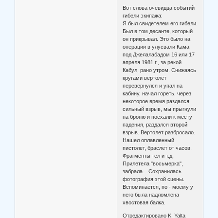
Вот слова очевидца событий
гибели экипажа:
Я был свидетелем его гибели.
Был в том десанте, который
он прикрывал. Это было на
операции в улусвали Кама
под Джелалабадом 16 или 17
апреля 1981 г., за рекой
Кабул, рано утром. Снижаясь
кругами вертолет
перевернулся и упал на
кабину, начал гореть, через
некоторое время раздался
сильный взрыв, мы прыгнули
на броню и поехали к месту
падения, раздался второй
взрыв. Вертолет разбросало.
Нашел оплавленный
пистолет, браслет от часов.
Фрагменты тел и т.д.
Прилетела "восьмерка",
забрала... Сохранилась
фотография этой сцены.
Вспоминается, по - моему у
него была надломлена
хвостовая балка.
Отредактировано K_Yalta