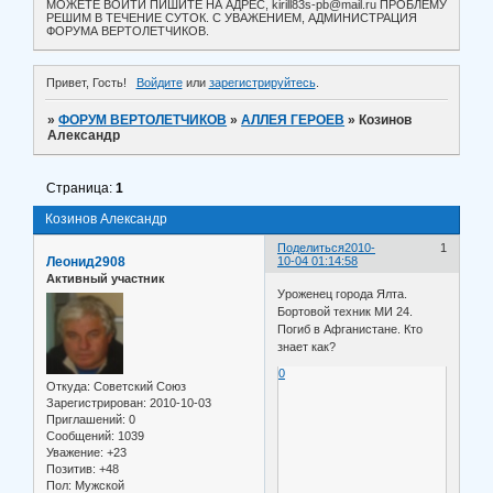
МОЖЕТЕ ВОЙТИ ПИШИТЕ НА АДРЕС, kirill83s-pb@mail.ru ПРОБЛЕМУ
РЕШИМ В ТЕЧЕНИЕ СУТОК. С УВАЖЕНИЕМ, АДМИНИСТРАЦИЯ
ФОРУМА ВЕРТОЛЕТЧИКОВ.
Привет, Гость!
Войдите
или
зарегистрируйтесь
.
»
ФОРУМ ВЕРТОЛЕТЧИКОВ
»
АЛЛЕЯ ГЕРОЕВ
»
Козинов
Александр
Страница:
1
Козинов Александр
Поделиться
2010-
1
Леонид2908
10-04 01:14:58
Активный участник
Уроженец города Ялта.
Бортовой техник МИ 24.
Погиб в Афганистане. Кто
знает как?
0
Откуда:
Советский Союз
Зарегистрирован
: 2010-10-03
Приглашений:
0
Сообщений:
1039
Уважение:
+23
Позитив:
+48
Пол:
Мужской