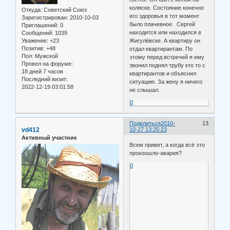
коляске. Состояние конечно
Откуда:
Советский Союз
его здоровья в тот момент
Зарегистрирован
: 2010-10-03
было плачевное. Сергей
Приглашений:
0
находится или находился в
Сообщений:
1039
Уважение:
+23
Жигулёвске. А квартиру он
Позитив:
+48
отдал квартирантам. По
Пол:
Мужской
этому перед встречей я ему
Провел на форуме:
звонил поднял трубу кто то с
18 дней 7 часов
квартирантов и объяснил
Последний визит:
ситуацию. За жену я ничего
2022-12-19 03:01:58
не слышал.
0
Поделиться
2010-
13
vd412
10-27 13:25:23
Активный участник
Всем привет, а когда всё это
произошло-авария?
0