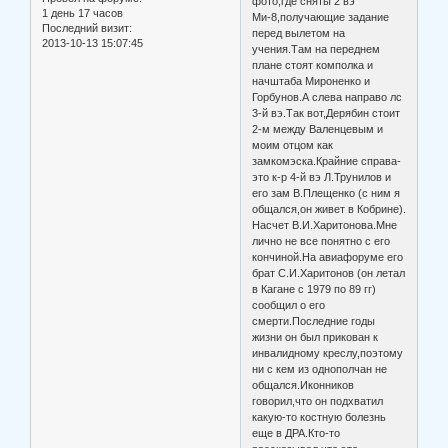
фото,где сняты 2 вэ
1 день 17 часов
Ми-8,получающие задание
Последний визит:
перед вылетом на
2013-10-13 15:07:45
учения.Там на переднем
плане стоят комполка и
начштаба Мироненко и
Горбунов.А слева направо лс
3-й вэ.Так вот,Дерябин стоит
2-м между Валенцевым и
моим отцом как
замкомэска.Крайние справа-
это к-р 4-й вэ Л.Трунилов и
его зам В.Плещенко (с ним я
общался,он живет в Кобрине).
Насчет В.И.Харитонова.Мне
лично не все понятно с его
кончиной.На авиафоруме его
брат С.И.Харитонов (он летал
в Кагане с 1979 по 89 гг)
сообщил о его
смерти.Последние годы
жизни он был прикован к
инвалидному креслу,поэтому
ни с кем из однополчан не
общался.Иконников
говорил,что он подхватил
какую-то костную болезнь
еще в ДРА.Кто-то