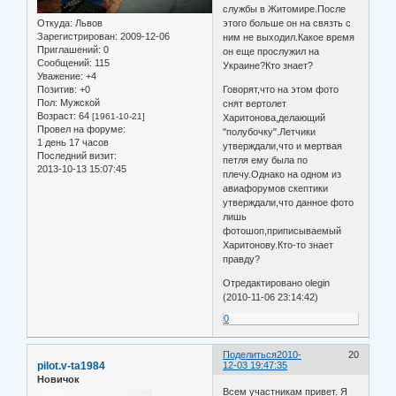
службы в Житомире.После
Откуда:
Львов
этого больше он на связть с
Зарегистрирован
: 2009-12-06
ним не выходил.Какое время
Приглашений:
0
он еще прослужил на
Сообщений:
115
Украине?Кто знает?
Уважение:
+4
Позитив:
+0
Говорят,что на этом фото
Пол:
Мужской
снят вертолет
Возраст:
64
[1961-10-21]
Харитонова,делающий
Провел на форуме:
"полубочку".Летчики
1 день 17 часов
утверждали,что и мертвая
Последний визит:
петля ему была по
2013-10-13 15:07:45
плечу.Однако на одном из
авиафорумов скептики
утверждали,что данное фото
лишь
фотошоп,приписываемый
Харитонову.Кто-то знает
правду?
Отредактировано olegin
(2010-11-06 23:14:42)
0
Поделиться
2010-
20
pilot.v-ta1984
12-03 19:47:35
Новичок
Всем участникам привет. Я