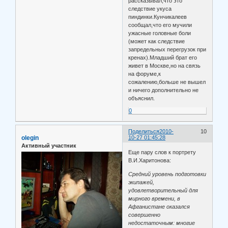
рассказывал,что это
следствие укуса
пиндинки.Кунчикалеев
сообщал,что его мучили
ужасные головные боли
(может как следствие
запредельных перегрузок при
кренах).Младший брат его
живет в Москве,но на связь
на форуме,к
сожалению,больше не вышел
и ничего дополнительно не
объяснил.
0
Поделиться
2010-
10
olegin
10-27 01:45:28
Активный участник
Еще пару слов к портрету
В.И.Харитонова:
Средний уровень подготовки
экипажей,
удовлетворительный для
мирного времени, в
Афганистане оказался
совершенно
недостаточным: многие