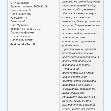
летчики не имели допуска на
Откуда:
Львов
самостоятельный выбор
Зарегистрирован
: 2009-12-06
места посадки, не могли
Приглашений:
0
удержать свою машину в
Сообщений:
115
строю, отставали и
Уважение:
+4
Позитив:
+0
терялись, даже при полетах
Пол:
Мужской
в группе. Штурманам часто
Возраст:
64
[1961-10-21]
не хватало выучки в
Провел на форуме:
полетах над местностью,
1 день 17 часов
лишенной четких
Последний визит:
ориентиров и привычных
2013-10-13 15:07:45
радиомаяков.
Другой причиной проблем
стали многочисленные
наставления и предписания,
регламентировавшие
выполнение полетов.
Ограничения,
разработанные с благой
целью обеспечения
безопасности, сковывали
летчиков в бою, а то и
оказывались совершенно
невыполнимыми.
Установленные для Ми-8Т
пределы крена до 30 и
пикирования не свыше 15°
могли привести к гибели