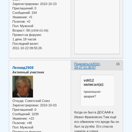
Зарегистрирован
: 2010-10-23
Приглашений:
0
Сообщений:
194
Уважение:
+5
Позитив:
+0
Пол:
Мужской
Возраст:
68
[1958-02-08]
Провел на форуме:
1 день 18 часов
Последний визит:
2011-10-22 09:55:26
Поделиться
2010-
15
Леонид2908
10-27 21:30:57
Активный участник
vd412
написал(а):
произошло-
авария?
Откуда:
Советский Союз
Зарегистрирован
: 2010-10-03
Приглашений:
0
Когда он был в ДОСААФ в
Сообщений:
1039
Ивано Франковске.Там ещё
Уважение:
+23
его обвиняли что вроде бы он
Позитив:
+48
был за рулём. Его спасла
Пол:
Мужской
шинель и удача.
Провел на форуме: