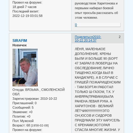
Провел на форуме:
руководством Харитонова и
18 дней 7 часов
первыми набирал боевой
Последний визит:
опыт просьба рассказать об
2022-12-19 03:01:58
этом человеке.
0
Поделиться
2010-
2
SIRAFIM
10-22 20:14:37
Новичок
ЛЁНЯ, МАЛЕНЬКОЕ
ДОПОЛНЕНИЕ. КРЕНЫ
БЫЛИ И БОЛЬШЕ 90 (БОРТ
47 ЗАБРАЛ В ЛЮБЕРЦЫ НА
ОБСЛЕДОВАНИЕ ЛИЧНО
ТИЩЕНКО,КОГДА БЫЛ В
КАНДАГАРЕ). А В СЛУЧАЕ С
ГРИШЕЙ ПОЖАРИЩЕНСКИМ
- ТАМ БОРТАЧ РАБОТАЛ
Откуда:
ВЯЗЬМА , СМОЛЕНСКОЙ
ТОЛЬКО Ш-ГАЗОМ, Т.К. У
ОБЛ.
АНВЯРА(ПРАВАКА)БЫЛА
Зарегистрирован
: 2010-10-22
РАНЕНА ЛЕВАЯ РУКА. А
Приглашений:
0
ХАРИТОНОВ - ВЕЛИКИЙ
Сообщений:
5
ЛЁТЧИК!!!!!!!!!!!!!!!!!ЭТО
Уважение:
+0
ОН,ЮСОВ И СИДОРОВ
Позитив:
+0
ПРИДУМАЛИ ЭТУ КАРУСЕЛЬ
Пол:
Мужской
С КРЕНАМИ,КОТОРАЯ
Возраст:
68
[1958-02-08]
Провел на форуме:
СПАСЛА МНОГИЕ ЖИЗНИ. У