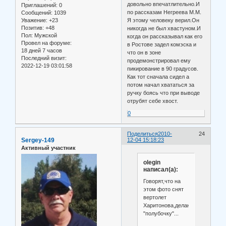
довольно впечатлительно.И
Приглашений:
0
по рассказам Негреева М.М.
Сообщений:
1039
Уважение:
+23
Я этому человеку верил.Он
Позитив:
+48
никогда не был хвастуном.И
Пол:
Мужской
когда он рассказывал как его
Провел на форуме:
в Ростове задел комэска и
18 дней 7 часов
что он в зоне
Последний визит:
продемонстрировал ему
2022-12-19 03:01:58
пикирование в 90 градусов.
Как тот сначала сидел а
потом начал хвататься за
ручку боясь что при выводе
отрубят себе хвост.
0
Поделиться
2010-
24
Sergey-149
12-04 15:18:23
Активный участник
olegin
написал(а):
Говорят,что на
этом фото снят
вертолет
Харитонова,делающий
"полубочку"...