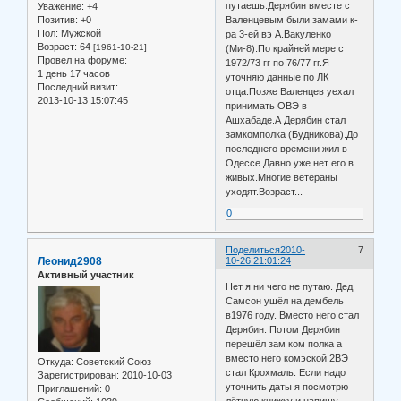
путаешь.Дерябин вместе с
Уважение:
+4
Позитив:
+0
Валенцевым были замами к-
Пол:
Мужской
ра 3-ей вэ А.Вакуленко
Возраст:
64
[1961-10-21]
(Ми-8).По крайней мере с
Провел на форуме:
1972/73 гг по 76/77 гг.Я
1 день 17 часов
уточняю данные по ЛК
Последний визит:
отца.Позже Валенцев уехал
2013-10-13 15:07:45
принимать ОВЭ в
Ашхабаде.А Дерябин стал
замкомполка (Будникова).До
последнего времени жил в
Одессе.Давно уже нет его в
живых.Многие ветераны
уходят.Возраст...
0
Поделиться
2010-
7
Леонид2908
10-26 21:01:24
Активный участник
Нет я ни чего не путаю. Дед
Самсон ушёл на дембель
в1976 году. Вместо него стал
Дерябин. Потом Дерябин
перешёл зам ком полка а
вместо него комэской 2ВЭ
Откуда:
Советский Союз
стал Крохмаль. Если надо
Зарегистрирован
: 2010-10-03
уточнить даты я посмотрю
Приглашений:
0