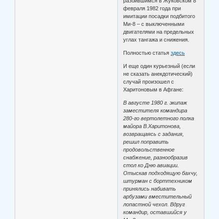
разбившимся в Жуковском 8
февраля 1982 года при
имитации посадки подбитого
Ми-8 – с выключенными
двигателями на предельных
углах тангажа и снижения.
Полностью статья
здесь
И еще один курьезный (если
не сказать анекдотический)
случай произошел с
Харитоновым в Афгане:
В августе 1980 г. экипаж
заместителя командира
280-го вертолетного полка
майора В.Харитонова,
возвращаясь с задания,
решил поправить
продовольственное
снабжение, разнообразив
стол ко Дню авиации.
Отыскав подходящую бахчу,
штурман с борттехником
принялись набивать
арбузами вместительный
лопастной чехол. Вдруг
командир, оставшийся у