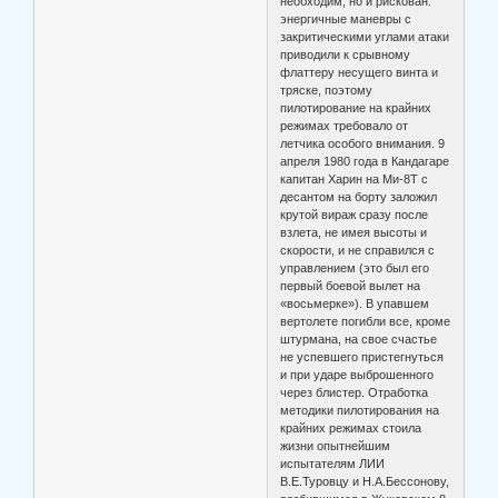
необходим, но и рискован:
энергичные маневры с
закритическими углами атаки
приводили к срывному
флаттеру несущего винта и
тряске, поэтому
пилотирование на крайних
режимах требовало от
летчика особого внимания. 9
апреля 1980 года в Кандагаре
капитан Харин на Ми-8Т с
десантом на борту заложил
крутой вираж сразу после
взлета, не имея высоты и
скорости, и не справился с
управлением (это был его
первый боевой вылет на
«восьмерке»). В упавшем
вертолете погибли все, кроме
штурмана, на свое счастье
не успевшего пристегнуться
и при ударе выброшенного
через блистер. Отработка
методики пилотирования на
крайних режимах стоила
жизни опытнейшим
испытателям ЛИИ
В.Е.Туровцу и Н.А.Бессонову,