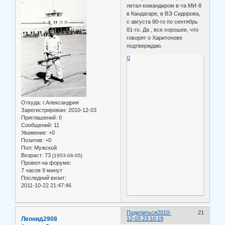
летал командиром в-та МИ-8
в Кандагаре, в ВЭ Сидорова,
с августа 80-го по сентябрь
81-го. Да , все хорошее, что
говорят о Харитонове
подтверждаю.
0
Откуда:
г.Александрия
Зарегистрирован
: 2010-12-03
Приглашений:
0
Сообщений:
11
Уважение:
+0
Позитив:
+0
Пол:
Мужской
Возраст:
73
[1953-08-05]
Провел на форуме:
7 часов 9 минут
Последний визит:
2011-10-22 21:47:46
Поделиться
2010-
21
Леонид2908
12-03 23:10:19