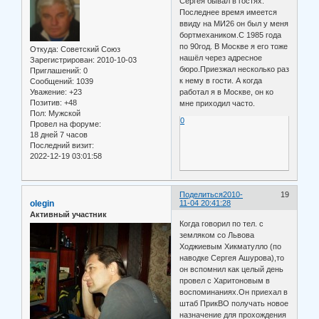
Сергея бывал в гостях.
Последнее время имеется
ввиду на МИ26 он был у меня
бортмехаником.С 1985 года
по 90год. В Москве я его тоже
Откуда:
Советский Союз
нашёл через адресное
Зарегистрирован
: 2010-10-03
бюро.Приезжал несколько раз
Приглашений:
0
к нему в гости. А когда
Сообщений:
1039
Уважение:
+23
работал я в Москве, он ко
Позитив:
+48
мне приходил часто.
Пол:
Мужской
0
Провел на форуме:
18 дней 7 часов
Последний визит:
2022-12-19 03:01:58
Поделиться
2010-
19
olegin
11-04 20:41:28
Активный участник
Когда говорил по тел. с
земляком со Львова
Ходжиевым Хикматулло (по
наводке Сергея Ашурова),то
он вспомнил как целый день
провел с Харитоновым в
воспоминаниях.Он приехал в
штаб ПрикВО получать новое
назначение для прохождения