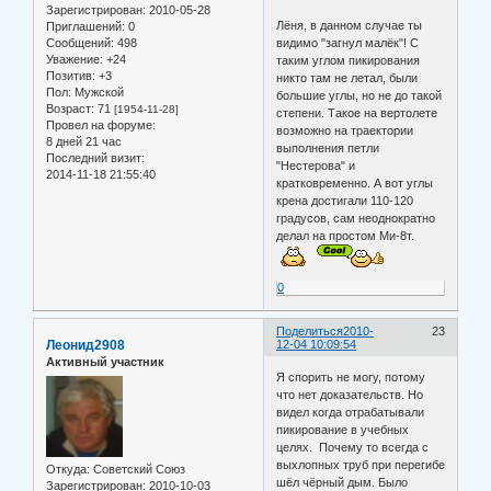
Зарегистрирован
: 2010-05-28
Лёня, в данном случае ты
Приглашений:
0
видимо "загнул малёк"! С
Сообщений:
498
Уважение:
+24
таким углом пикирования
Позитив:
+3
никто там не летал, были
Пол:
Мужской
большие углы, но не до такой
Возраст:
71
[1954-11-28]
степени. Такое на вертолете
Провел на форуме:
возможно на траектории
8 дней 21 час
выполнения петли
Последний визит:
"Нестерова" и
2014-11-18 21:55:40
кратковременно. А вот углы
крена достигали 110-120
градусов, сам неоднократно
делал на простом Ми-8т.
0
Поделиться
2010-
23
Леонид2908
12-04 10:09:54
Активный участник
Я спорить не могу, потому
что нет доказательств. Но
видел когда отрабатывали
пикирование в учебных
целях. Почему то всегда с
выхлопных труб при перегибе
Откуда:
Советский Союз
шёл чёрный дым. Было
Зарегистрирован
: 2010-10-03