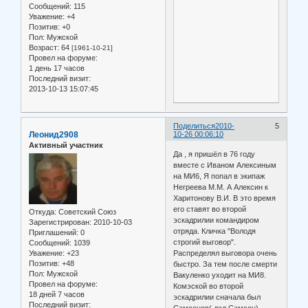
Сообщений:
115
Уважение:
+4
Позитив:
+0
Пол:
Мужской
Возраст:
64
[1961-10-21]
Провел на форуме:
1 день 17 часов
Последний визит:
2013-10-13 15:07:45
Поделиться
2010-
5
Леонид2908
10-26 00:06:10
Активный участник
Да , я пришёл в 76 году
вместе с Иваном Алексиным
на МИ6, Я попал в экипаж
Негреева М.М. А Алексин к
Харитонову В.И. В это время
его ставят во второй
Откуда:
Советский Союз
эскадрилии командиром
Зарегистрирован
: 2010-10-03
отряда. Кличка "Володя
Приглашений:
0
строгий выговор".
Сообщений:
1039
Уважение:
+23
Распределял выговора очень
Позитив:
+48
быстро. За тем после смерти
Пол:
Мужской
Вакуленко уходит на МИ8.
Провел на форуме:
Комэской во второй
18 дней 7 часов
эскадрилии сначала был
Последний визит: