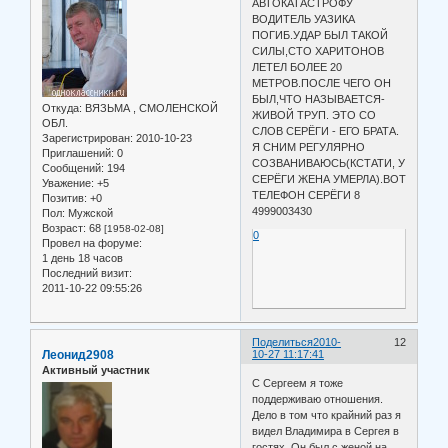
АВТОКАТАСТРОФУ
ВОДИТЕЛЬ УАЗИКА
ПОГИБ.УДАР БЫЛ ТАКОЙ
СИЛЫ,СТО ХАРИТОНОВ
ЛЕТЕЛ БОЛЕЕ 20
МЕТРОВ.ПОСЛЕ ЧЕГО ОН
БЫЛ,ЧТО НАЗЫВАЕТСЯ-
Откуда:
ВЯЗЬМА , СМОЛЕНСКОЙ
ЖИВОЙ ТРУП. ЭТО СО
ОБЛ.
СЛОВ СЕРЁГИ - ЕГО БРАТА.
Зарегистрирован
: 2010-10-23
Я СНИМ РЕГУЛЯРНО
Приглашений:
0
СОЗВАНИВАЮСЬ(КСТАТИ, У
Сообщений:
194
СЕРЁГИ ЖЕНА УМЕРЛА).ВОТ
Уважение:
+5
ТЕЛЕФОН СЕРЁГИ 8
Позитив:
+0
4999003430
Пол:
Мужской
Возраст:
68
[1958-02-08]
0
Провел на форуме:
1 день 18 часов
Последний визит:
2011-10-22 09:55:26
Поделиться
2010-
12
Леонид2908
10-27 11:17:41
Активный участник
C Сергеем я тоже
поддерживаю отношения.
Дело в том что крайний раз я
видел Владимира в Сергея в
гостях. Он был с женой на