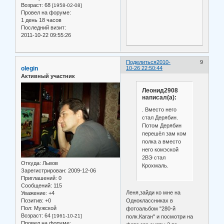
Возраст:
68
[1958-02-08]
Провел на форуме:
1 день 18 часов
Последний визит:
2011-10-22 09:55:26
Поделиться
2010-
9
olegin
10-26 22:50:44
Активный участник
Леонид2908
написал(а):
. Вместо него
стал Дерябин.
Потом Дерябин
перешёл зам ком
полка а вместо
него комэской
2ВЭ стал
Откуда:
Львов
Крохмаль.
Зарегистрирован
: 2009-12-06
Приглашений:
0
Сообщений:
115
Леня,зайди ко мне на
Уважение:
+4
Позитив:
+0
Одноклассниках в
Пол:
Мужской
фотоальбом "280-й
Возраст:
64
[1961-10-21]
полк.Каган" и посмотри на
Провел на форуме: