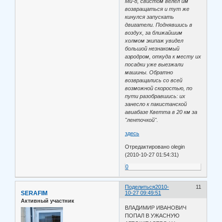
Ми-8, свистом велел им
возвращаться и тут же
кинулся запускать
двигатели. Поднявшись в
воздух, за ближайшим
холмом экипаж увидел
большой незнакомый
аэродром, откуда к месту их
посадки уже выезжали
машины. Обратно
возвращались со всей
возможной скоростью, по
пути разобравшись: их
занесло к пакистанской
авиабазе Кветта в 20 км за
"ленточкой".
здесь
Отредактировано olegin
(2010-10-27 01:54:31)
0
Поделиться
2010-
11
SERAFIM
10-27 09:49:51
Активный участник
ВЛАДИМИР ИВАНОВИЧ
ПОПАЛ В УЖАСНУЮ