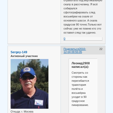
отработать под вертикальную
скалу в рассчелину. Я всё
собирался
сфотографировать след
восьмёрки на скале от
основного шасси. А скала
градусов 90 точно.Только вот
сейчас уже не помню кто это
оставил след так удачно.
0
Поделиться
2010-
22
Sergey-149
12-04 09:55:05
Активный участник
Леонид2908
написал(а):
Смотреть со
стороны как
перегибается
траектория
полёта и
восьмёрка
уходит в 90
градусное
пикирование.
Откуда:
г. Москва