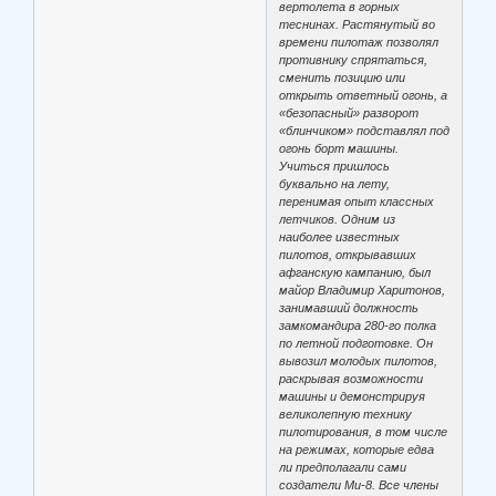
вертолета в горных
теснинах. Растянутый во
времени пилотаж позволял
противнику спрятаться,
сменить позицию или
открыть ответный огонь, а
«безопасный» разворот
«блинчиком» подставлял под
огонь борт машины.
Учиться пришлось
буквально на лету,
перенимая опыт классных
летчиков. Одним из
наиболее известных
пилотов, открывавших
афганскую кампанию, был
майор Владимир Харитонов,
занимавший должность
замкомандира 280-го полка
по летной подготовке. Он
вывозил молодых пилотов,
раскрывая возможности
машины и демонстрируя
великолепную технику
пилотирования, в том числе
на режимах, которые едва
ли предполагали сами
создатели Ми-8. Все члены