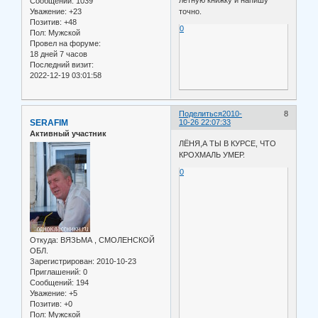
лётную книжку и напишу
Сообщений:
1039
Уважение:
+23
точно.
Позитив:
+48
0
Пол:
Мужской
Провел на форуме:
18 дней 7 часов
Последний визит:
2022-12-19 03:01:58
Поделиться
2010-
8
SERAFIM
10-26 22:07:33
Активный участник
ЛЁНЯ,А ТЫ В КУРСЕ, ЧТО
КРОХМАЛЬ УМЕР.
0
Откуда:
ВЯЗЬМА , СМОЛЕНСКОЙ
ОБЛ.
Зарегистрирован
: 2010-10-23
Приглашений:
0
Сообщений:
194
Уважение:
+5
Позитив:
+0
Пол:
Мужской