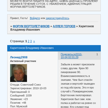
МОЖЕТЕ ВОЙТИ ПИШИТЕ НА АДРЕС, kirill83s-pb@mail.ru ПРОБЛЕМУ
РЕШИМ В ТЕЧЕНИЕ СУТОК. С УВАЖЕНИЕМ, АДМИНИСТРАЦИЯ
ФОРУМА ВЕРТОЛЕТЧИКОВ.
Привет, Гость!
Войдите
или
зарегистрируйтесь
.
»
ФОРУМ ВЕРТОЛЕТЧИКОВ
»
АЛЛЕЯ ГЕРОЕВ
»
Харитонов
Владимир Иванович
Страница:
1
2
3
»
Харитонов Владимир Иванович
Поделиться
2010-
1
Леонид2908
10-04 02:01:29
Активный участник
Забыли а может присвоили
славу другим. Крен 90
пикирование 90.
Взаимозаменяемость в
экипаже. Чем был спасён
экипаж и вертолёт выведен
Откуда:
Советский Союз
из под обстрела. Это я про
Зарегистрирован
: 2010-10-03
случай с Пожарищенским.
Приглашений:
0
Борттехник пилотировал.
Сообщений:
1039
Уважение:
+23
Харитонов был зам. ком.
Позитив:
+48
полка а работал на ровне со
Пол:
Мужской
всеми. Кто служил под