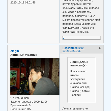
Самсонов( дед Самсон)
2022-12-19 03:01:58
потом Дерябин. Потом
Крохмаль.Затем меня после
скандала с Крохмалем
перевели в первую В.Э. А
может просто так совпал мой
перевод. Командиром уже
был Кукушкин. Какие это
были года не помню.
0
Поделиться
2010-
6
olegin
10-26 14:01:06
Активный участник
Леонид2908
написал(а):
Комэской во
второй
эскадрилии
сначала был
Самсонов( дед
Самсон) потом
Дерябин.
Откуда:
Львов
Зарегистрирован
: 2009-12-06
Приглашений:
0
Леня,а ты ничего не
Сообщений:
115