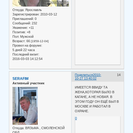
Откуда:
Ярославль
Зарегистрирован
: 2010-03-12
Приглашений:
0
Сообщений:
232
Уважение:
+11
Позитив:
+8
Пол:
Мужской
Возраст:
66
[1959-12-04]
Провел на форуме:
5 дней 22 часа
Последний визит:
2016-03-03 14:12:54
Поделиться
2010-
14
SERAFIM
10-27 13:40:02
Активный участник
ИМЕЕТСЯ ВВИДУ ТА
ЖЕНА,КОТОРАЯ БЫЛО В
КАГАНЕ, А НЕ НОВАЯ. В
ЭТОМ ГОДУ ОН ЕЩЁ БЫЛ В
МОСКВЕ И РАБОТАЛ В
ОХРАНЕ.
0
Откуда:
ВЯЗЬМА , СМОЛЕНСКОЙ
ОБЛ.