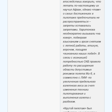
впоследствии говорили, что
летать по-настоящему их
научил Афган, однако «там»
о своих достижениях в
пилотаже предпочитали не
распространяться –
запреты оставались
запретами. Харитонова
неоднократно вызывали «на
ковер», подвергая
взысканиям и грозя снятием
с летной работы, втихую,
впрочем, поощряя
«виновника наших побед». В
связи с возникшей
потребностью ОКБ провело
работу по расширению
области допустимых
режимов полета Ми-8, а
совместно с ЛИИ -по
увеличению предельного
взлетного веса за счет
изменения техники
пилотирования и
выполнения взлета с
разбегом.
«Крутой пилотаж» был