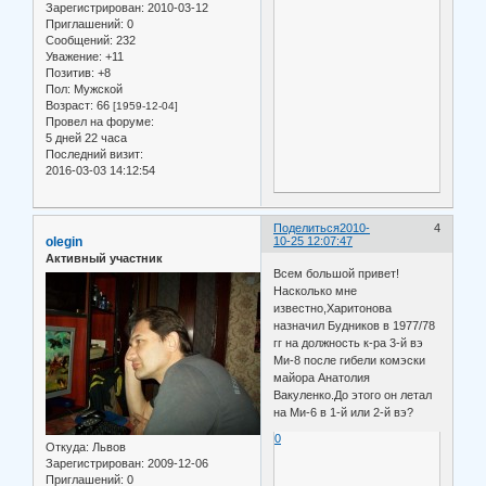
Зарегистрирован
: 2010-03-12
Приглашений:
0
Сообщений:
232
Уважение:
+11
Позитив:
+8
Пол:
Мужской
Возраст:
66
[1959-12-04]
Провел на форуме:
5 дней 22 часа
Последний визит:
2016-03-03 14:12:54
Поделиться
2010-
4
olegin
10-25 12:07:47
Активный участник
Всем большой привет!
Насколько мне
известно,Харитонова
назначил Будников в 1977/78
гг на должность к-ра 3-й вэ
Ми-8 после гибели комэски
майора Анатолия
Вакуленко.До этого он летал
на Ми-6 в 1-й или 2-й вэ?
0
Откуда:
Львов
Зарегистрирован
: 2009-12-06
Приглашений:
0