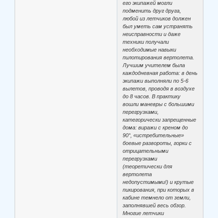
его экипажей могли
подменить друг друга,
любой из летчиков должен
был уметь сам устранять
неисправности и даже
техники получали
необходимые навыки
пилотирования вертолета.
Лучшим учителем была
каждодневная работа: в день
экипажи выполняли по 5-6
вылетов, проводя в воздухе
до 8 часов. В практику
вошли маневры с большими
перегрузками,
категорически запрещенные
дома: виражи с креном до
90°, «истребительные»
боевые развороты, горки с
отрицательными
перегрузками
(теоретически для
вертолета
недопустимыми!) и крутые
пикирования, при которых в
кабине темнело от земли,
заполнявшей весь обзор.
Многие летчики