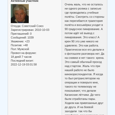
Активный участник
Очень жаль, что не осталось
ни одного ролика с записью
где проводились учебные
полёты. Смотреть со стороны
как перегибается траектория
полёта и восьмёрка уходит в
Откуда:
Советский Союз
90 градусное пикирование. А
Зарегистрирован
: 2010-10-03
потом идёт её вывод с
Приглашений:
0
пикирования. Это класс! А
Сообщений:
1039
Уважение:
+23
крен 90 это уже никого не
Позитив:
+48
удивляло. Это как работа.
Пол:
Мужской
Практически все его делали и
Провел на форуме:
о фотошопе разговора нет. Да
18 дней 7 часов
на снимке и нет такого крена.
Последний визит:
Это самый обычный проход
2022-12-19 03:01:58
над стартом. Жаль что при
нашей работе не было
кинокореспондентов. Я когда
то был ретранслятором на
операции и поверьте мне,
такого по телевизору не
показывают, что делали
Каганские лётчики. До чего
были отработаны пары.
Ходили как привязанные друг
до друга. И на боевой
заходили так что бы