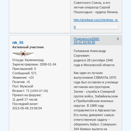
Советского Союза, а его
летчик-оператор Сергей
Пешеходько - ордена Ленина.
http://artofwar.ru/z/zhirohow_m_a/text_
0
Поделиться
2008-
5
nik_55
10-12 10:43:35
Активный участник
Голованов Александр
Сергеевич
Откуда:
Калининград
родился 28 сентября 1946
Зарегистрирован
: 2008-01-04
года в Московской области.
Приглашений:
0
Как один из лучших
Сообщений:
571
Уважение:
+23
выпускников СВВАУЛа 1970
Позитив:
+5
года был оставлен в училище
Пол:
Мужской
летчиком-инструктором.
Возраст:
71
[1955-07-28]
Затем - служба в Северной
Провел на форуме:
группе войск, Забайкальском
11 дней 17 часов
и Прибалтийском военных
Последний визит:
округах. В 1988 году
2013-05-06 23:58:04
отправляется в Афганистан.
Его полку доверяют самую
ответственную задачу –
оборонять Кабул. Совершил
344 боевых вылета на