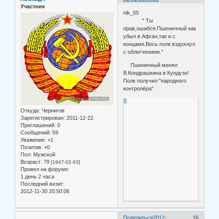
Участник
nik_55
" Ты
прав,ошибся.Пшеничный как
убыл в Афган,так и с
концами.Весь полк вздохнул
с облегчением."
Пшеничный менял
В.Кондрашкина в Кундузе!
Полк получил "народного
контролёра".
0
Откуда:
Чернигов
Зарегистрирован
: 2011-12-22
Приглашений:
0
Сообщений:
59
Уважение:
+1
Позитив:
+0
Пол:
Мужской
Возраст:
79
[1947-02-03]
Провел на форуме:
1 день 2 часа
Последний визит:
2012-11-30 20:50:06
Поделиться
2012-
16