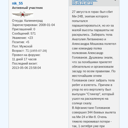
nik_55
03-29 21:47:13
Активный участник
27 августа в горах был сбит
Ми-24В, экипаж которого
Откуда:
Калининград
попытался
Зарегистрирован
: 2008-01-04
парашютироваться, но из-за
Приглашений:
0
малой высоты парашюты не
Сообщений:
571
раскрылись. Забирать тела
Уважение:
+23
Анатолия Литвиненко и
Позитив:
+5
Александра Мошкова полетел
Пол:
Мужской
сам командир полка
Возраст:
71
[1955-07-28]
полковник Александр
Провел на форуме:
Голованов. Душманы знали,
11 дней 17 часов
что за погибшими прилетят
Последний визит:
обязательно и организовали
2013-05-06 23:58:04
засаду по всем правилам. По
жесточайшим огнем
Голованов смог забрать тела
ребят и взлететь. Причем в
упор по его вертолету был
выпущен "Стингер", который
ушел на раскаленную на
солнце скалу.
В Афганистане Голованов
совершил 344 боевых вылета
на Ми-24 и Ми-8. Очень
тяжело переживал потери -
так, 1 октября уже при