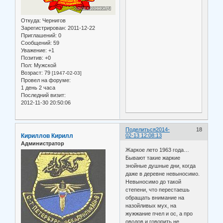
Откуда:
Чернигов
Зарегистрирован
: 2011-12-22
Приглашений:
0
Сообщений:
59
Уважение:
+1
Позитив:
+0
Пол:
Мужской
Возраст:
79
[1947-02-03]
Провел на форуме:
1 день 2 часа
Последний визит:
2012-11-30 20:50:06
Поделиться
2014-
18
Кириллов Кирилл
02-13 12:08:13
Администратор
Жаркое лето 1963 года…
Бывают такие жаркие
знойные душные дни, когда
даже в деревне невыносимо.
Невыносимо до такой
степени, что перестаешь
обращать внимание на
назойливых мух, на
жужжание пчел и ос, а про
оводов и говорить не