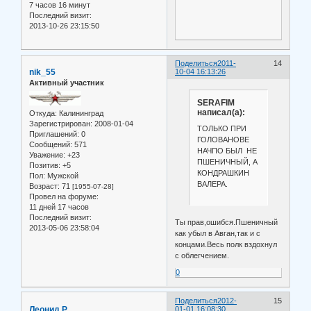
7 часов 16 минут
Последний визит:
2013-10-26 23:15:50
Поделиться
2011-
14
nik_55
10-04 16:13:26
Активный участник
SERAFIM
написал(а):
Откуда:
Калининград
Зарегистрирован
: 2008-01-04
ТОЛЬКО ПРИ
Приглашений:
0
ГОЛОВАНОВЕ
Сообщений:
571
НАЧПО БЫЛ НЕ
Уважение:
+23
ПШЕНИЧНЫЙ, А
Позитив:
+5
КОНДРАШКИН
Пол:
Мужской
ВАЛЕРА.
Возраст:
71
[1955-07-28]
Провел на форуме:
11 дней 17 часов
Последний визит:
Ты прав,ошибся.Пшеничный
2013-05-06 23:58:04
как убыл в Авган,так и с
концами.Весь полк вздохнул
с облегчением.
0
Поделиться
2012-
15
Леонид Р
01-01 16:08:30