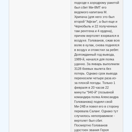
подходе к аэродрому ракетой
был сбит Ми-8МТ его
ведомого капитана М.
Хрипача (для него это был
второй "Афган", а был еще и
Чернобыль и 22 полученных
там рентгена и 4 ордена),
причем вертолет взорвался в
воздухе. Голованов, сжав всю
волю в кулак, снова поднялся
в воздух и отомстил за ребят.
Долгожданный год вывода,
1989-й, начался для полка
удачно. За январь выполнили
3128 боевых вылета без
потерь. Однако срок вывода
переносили четыре раза из-
за плохой погоды. Только 1
февраля в 20 часов 22
минуты "940-й" (позывной
командира полка Александра
Голованова) поднял свой
Ми-24В и повел его в сторону
перевала Саланг. Однако тут
случилось непоправимое -
вертолет был сбит.
Посмертно Голованов
удостоен звания Героя