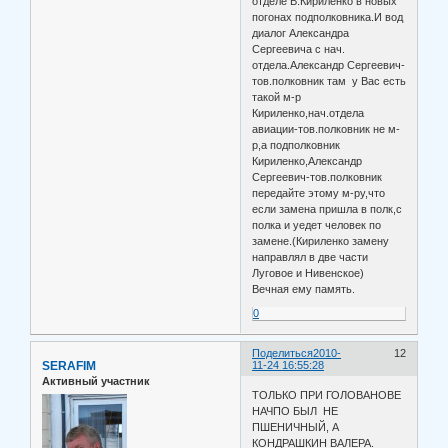
отделе В.Кириленко в новых
погонах подполковника.И вод
диалог Александра
Сергеевича с нач.
отдела.Александр Сергеевич-
тов.полковник там у Вас есть
такой м-р
Кириленко,нач.отдела
авиации-тов.полковник не м-
р,а подполковник
Кириленко,Александр
Сергеевич-тов.полковник
передайте этому м-ру,что
если замена пришла в полк,с
полка и уедет человек по
замене.(Кириленко замену
направлял в две части
Луговое и Нивенское)
Вечная ему память.
0
Поделиться
2010-
12
SERAFIM
11-24 16:55:28
Активный участник
ТОЛЬКО ПРИ ГОЛОВАНОВЕ
НАЧПО БЫЛ НЕ
ПШЕНИЧНЫЙ, А
КОНДРАШКИН ВАЛЕРА.