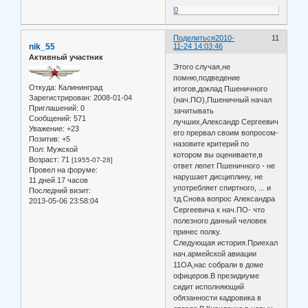
0
Поделиться
2010-
11
nik_55
11-24 14:03:46
Активный участник
Этого случая,не
помню,подведение
Откуда:
Калининград
итогов,доклад Пшеничного
Зарегистрирован
: 2008-01-04
(нач.ПО),Пшеничный начал
Приглашений:
0
зачитывать
Сообщений:
571
лучших,Александр Сергеевич
Уважение:
+23
его прервал своим вопросом-
Позитив:
+5
назовите критерий по
Пол:
Мужской
котором вы оцениваете,в
Возраст:
71
[1955-07-28]
ответ лепет Пшеничного - не
Провел на форуме:
нарушает дисциплину, не
11 дней 17 часов
употребляет спиртного, ... и
Последний визит:
тд.Снова вопрос Александра
2013-05-06 23:58:04
Сергеевича к нач.ПО- что
полезного данный человек
принес полку.
Следующая история.Приехал
нач.армейской авиации
11ОА,нас собрали в доме
офицеров.В президиуме
сидит исполняющий
обязанности кадровика в