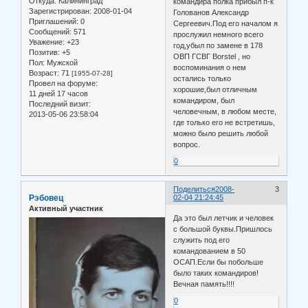
Откуда:
Калининград
командира полка прибыл п-к
Зарегистрирован
: 2008-01-04
Голованов Александр
Приглашений:
0
Сергеевич.Под его началом я
Сообщений:
571
прослужил немного всего
Уважение:
+23
год,убыл по замене в 178
Позитив:
+5
ОВП ГСВГ Borstel , но
Пол:
Мужской
воспоминания о нем
Возраст:
71
[1955-07-28]
остались только
Провел на форуме:
хорошие,был отличным
11 дней 17 часов
командиром, был
Последний визит:
человечным, в любом месте,
2013-05-06 23:58:04
где только его не встретишь,
можно было решить любой
вопрос.
0
Поделиться
2008-
3
Рэбовец
02-04 21:24:45
Активный участник
Да это был летчик и человек
с большой буквы.Пришлось
служить под его
командованием в 50
ОСАП.Если бы побольше
было таких командиров!
Вечная память!!!!
0