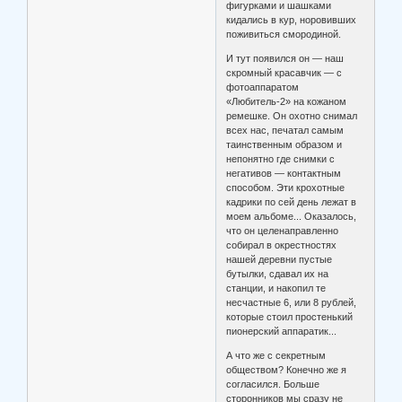
фигурками и шашками
кидались в кур, норовивших
поживиться смородиной.
И тут появился он — наш
скромный красавчик — с
фотоаппаратом
«Любитель-2» на кожаном
ремешке. Он охотно снимал
всех нас, печатал самым
таинственным образом и
непонятно где снимки с
негативов — контактным
способом. Эти крохотные
кадрики по сей день лежат в
моем альбоме... Оказалось,
что он целенаправленно
собирал в окрестностях
нашей деревни пустые
бутылки, сдавал их на
станции, и накопил те
несчастные 6, или 8 рублей,
которые стоил простенький
пионерский аппаратик...
А что же с секретным
обществом? Конечно же я
согласился. Больше
сторонников мы сразу не