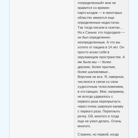
«определенный» мне не
нравится со времен
партсъездов — в некоторых
областях имеются еще
определенные недостатки.
Так тогда писали в газетах...
Но к Саньке это подходило —
он был определенно-
неопределенным. А что вы
хотите от пацана в 14 лет. Он
просто искал себя в
окружающем пространстве. А
им были мы — более
дерзкие, более прыткие,
более шаловливые...
Впрочем не все. Я, наверное,
числился в связи со свои
худосочным телосложением,
в отстающих. Мне, например,
не всегда удавалось с
первого раза перепрыгнуть
через очень широкую канаву
с первого раза. Переплыть
речку. Ой, многого я тогда
еще не умел делать. Очень
многого.
Странно, но первой, когда