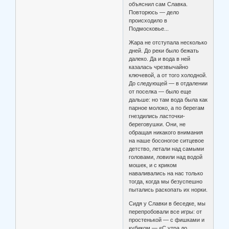
объяснил сам Славка.
Повторюсь — дело
происходило в
Подмосковье...
Жара не отступала несколько
дней. До реки было бежать
далеко. Да и вода в ней
казалась чрезвычайно
ключевой, а от того холодной.
До следующей — в отдалении
от поселка — было еще
дальше: но там вода была как
парное молоко, а по берегам
гнездились ласточки-
береговушки. Они, не
обращая никакого внимания
на наше босоногое ситцевое
детство, летали над самыми
головами, ловили над водой
мошек, и с криком
наваливались на нас только
тогда, когда мы безуспешно
пытались раскопать их норки.
Сидя у Славки в беседке, мы
перепробовали все игры: от
простенькой — с фишками и
кубиком — «С утра до