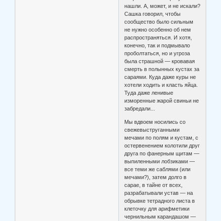
нашли. А, может, и не искали?
Сашка говорил, чтобы
сообщество было сильным
не нужно особенно об нем
распространяться. И хотя,
конечно, так и подмывало
проболтаться, но и угроза
была страшной — кровавая
смерть в полынных кустах за
сараями. Куда даже куры не
хотели ходить и класть яйца.
Туда даже ленивые
изморенные жарой свиньи не
забредали...
Мы вдвоем носились со
свежевыструганными
мечами по полям и кустам, с
остервенением колотили друг
друга по фанерным щитам —
выпиленными лобзиками —
все теми же саблями (или
мечами?), затем долго в
сарае, в тайне от всех,
разрабатывали устав — на
обрывке тетрадного листа в
клеточку для арифметики
чернильным карандашом —