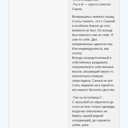
-Ты и я! — просто ответил
Сашка.
Возвращаясь немного назад,
я хочу сказать, что с Сашкой
я особенно близок до того
момента не был. Он всегда
был немного сам по себе. Я
сам по себе. Два
неприкаянных одиночества.
Или индивидуалиста, как
хотите.
Всегда сосредоточенный в
собственных раздумьях,
погруженный в собственные
мысли, решающий какую-то
непонятную сложную
сверхзадачу, Санька не мог
стать лидером ни в одной из
игр нашего босоного детства.
-Так ты вступаешь?...
С просьбой он обратился до
этого ко мне только однажды,
когда мы плескались на
берегу нашей родной
холоднющей, до скрежета
зубов, реке.