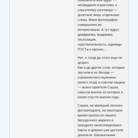
показалось мне вдруг —
неожиданно взрослому и
серьезному разговору —
долетали лишь отдельные
слова. Меня фотография
совершенно не
интересовала. А тут вдруг:
диафрагма, выдержка,
экспозиция,
чувствительность, единицы
ГОСТа и прочее...
Нет, я тогда до этого еще не
дозрел.
Как и до других слов, которые
звучали в их беседе —
сорокалетнего мужчины
(моего отца) и совсем пацана
— моего приятеля Сашки,
смысла многих из которых я
понял спустя многие годы.
Сашка, не имевший личного
фотоаппарата, на некоторое
время пропал из нашего
беседочного жаркого и
праздного ничегонеделанья.
Карты и домино уже достали
донельзя. Шахматными