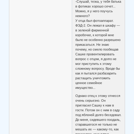
-Слушай, тезка, у тебя батька
в фотиках хорошо сечет...
Можно, я у него поучусь
немного?
У отца был фотоаппарат.
ФЭД-2. Он лежал в шкафу —
в зеленой фирменной
коробочке, к которой мне
было не особенно разрешено
прикасаться. Не знаю
почему, но смело пообещав
Сашке провентилировать
вопрос с отцом, я долго не
мог приступить к этому
сложному вопросу. Вроде бы
как я пытался разбазарить
растащить уничтожить
ценное семейное
имущество...
Однако отец к этому отнесся
очень серьезно. Он
пригласил Сашку к нам в
гости. Потом он с ним в саду
под яблоней долго беседовал.
До меня, сидевшего поодаль,
старавшегося не только не
мешать их — какому-то, как