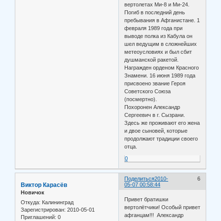
вертолетах Ми-8 и Ми-24.
Погиб в последний день
пребывания в Афганистане. 1
февраля 1989 года при
выводе полка из Кабула он
шел ведущим в сложнейших
метеоусловиях и был сбит
душманской ракетой.
Награжден орденом Красного
Знамени. 16 июня 1989 года
присвоено звание Героя
Советского Союза
(посмертно).
Похоронен Александр
Сергеевич в г. Сызрани.
Здесь же проживают его жена
и двое сыновей, которые
продолжают традиции своего
отца.
0
Поделиться
2010-
6
Виктор Карасёв
05-07 00:58:44
Новичок
Привет братишки
Откуда:
Калининград
вертолётчики! Особый привет
Зарегистрирован
: 2010-05-01
афганцам!!! Александр
Приглашений:
0