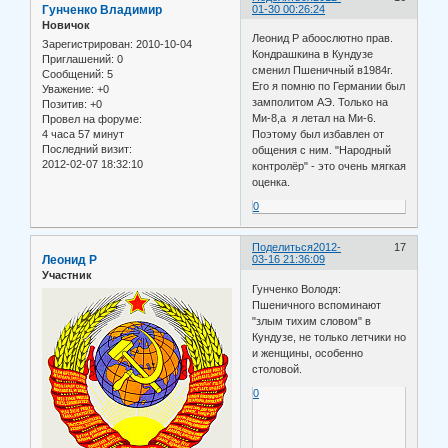
Гунченко Владимир
01-30 00:26:24
Новичок
Леонид Р абоослютно прав.
Зарегистрирован
: 2010-10-04
Кондрашкина в Кундузе
Приглашений:
0
сменил Пшеничный в1984г.
Сообщений:
5
Его я помню по Германии был
Уважение:
+0
замполитом АЭ. Только на
Позитив:
+0
Ми-8,а я летал на Ми-6.
Провел на форуме:
4 часа 57 минут
Поэтому был избавлен от
Последний визит:
общения с ним. "Народный
2012-02-07 18:32:10
контролёр" - это очень мягкая
оценка.
0
Поделиться
2012-
17
Леонид Р
03-16 21:36:09
Участник
Гунченко Володя:
Пшеничного вспоминают
"злым тихим словом" в
Кундузе, не только летчики но
и женщины, особенно
столовой.
0