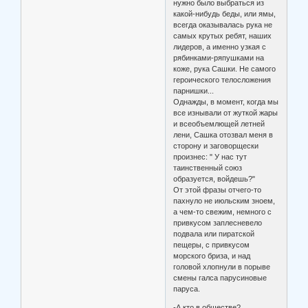
нужно было выбраться из
какой-нибудь беды, или ямы,
всегда оказывалась рука не
самых крутых ребят, наших
лидеров, а именно узкая с
рябинками-ряпушками на
коже, рука Сашки. Не самого
героического телосложения
парнишки...
Однажды, в момент, когда мы
все изнывали от жуткой жары
и всеобъемлющей летней
лени, Сашка отозвал меня в
сторону и заговорщески
произнес: " У нас тут
таинственный союз
образуется, войдешь?"
От этой фразы отчего-то
пахнуло не июльским зноем,
а чем-то свежим, немного с
привкусом заплесневело
подвала или пиратской
пещеры, с привкусом
морского бриза, и над
головой хлопнули в порыве
смены галса парусиновые
паруса.
-А кто в обществе?