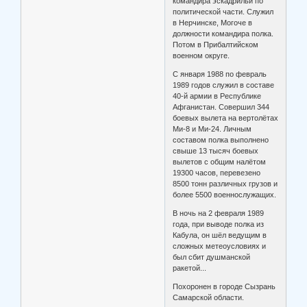
командира эскадрильи по
политической части. Служил
в Нерчинске, Могоче в
должности командира полка.
Потом в Прибалтийском
военном округе.
С января 1988 по февраль
1989 годов служил в составе
40-й армии в Республике
Афганистан. Совершил 344
боевых вылета на вертолётах
Ми-8 и Ми-24. Личным
составом полка выполнено
свыше 13 тысяч боевых
вылетов с общим налётом
19300 часов, перевезено
8500 тонн различных грузов и
более 5500 военнослужащих.
В ночь на 2 февраля 1989
года, при выводе полка из
Кабула, он шёл ведущим в
сложных метеоусловиях и
был сбит душманской
ракетой...
Похоронен в городе Сызрань
Самарской области.