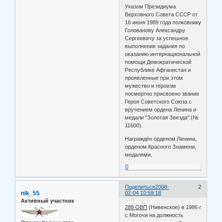
Указом Президиума
Верховного Совета СССР от
16 июня 1989 года полковнику
Голованову Александру
Сергеевичу за успешное
выполнение задания по
оказанию интернациональной
помощи Демократической
Республике Афганистан и
проявленные при этом
мужество и героизм
посмертно присвоено звание
Героя Советского Союза с
вручением ордена Ленина и
медали "Золотая Звезда" (№
11600).
Награждён орденом Ленина,
орденом Красного Знамени,
медалями.
0
Поделиться
2008-
2
nik_55
02-04 10:59:18
Активный участник
288 ОВП
(Нивенское) в 1986 г
с Могочи на должность