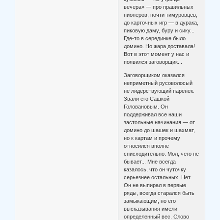
вечера» — про правильных
пионеров, почти тимуровцев,
до карточных игр — в дурака,
пиковую даму, буру и сику...
Где-то в серединке было
домино. Но жара доставала!
Вот в этот момент у нас и
появился заговорщик...
Заговорщиком оказался
неприметный русоволосый
не лидерствующий паренек.
Звали его Сашкой
Головановым. Он
поддерживал все наши
застольные начинания — от
домино до шашек и шахмат,
но к картам и прочему
относился вполне
снисходительно. Мол, чего не
бывает... Мне всегда
казалось, что он чуточку
серьезнее остальных. Нет.
Он не выпирал в первые
ряды, всегда старался быть
замыкающим, но его
высказывания имели
определенный вес. Слово