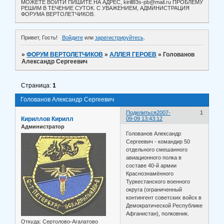
МОЖЕТЕ ВОЙТИ ПИШИТЕ НА АДРЕС, kirill83s-pb@mail.ru ПРОБЛЕМУ
РЕШИМ В ТЕЧЕНИЕ СУТОК. С УВАЖЕНИЕМ, АДМИНИСТРАЦИЯ
ФОРУМА ВЕРТОЛЕТЧИКОВ.
Привет, Гость!
Войдите
или
зарегистрируйтесь
.
»
ФОРУМ ВЕРТОЛЕТЧИКОВ
»
АЛЛЕЯ ГЕРОЕВ
»
Голованов
Александр Сергеевич
Страница:
1
Голованов Александр Сергеевич
Поделиться
2007-
1
Кириллов Кирилл
09-09 13:43:12
Администратор
Голованов Александр
Сергеевич - командир 50
отдельного смешанного
авиационного полка в
составе 40-й армии
Краснознамённого
Туркестанского военного
округа (ограниченный
контингент советских войск в
Демократической Республике
Афганистан), полковник.
Откуда:
Сертолово-Агалатово