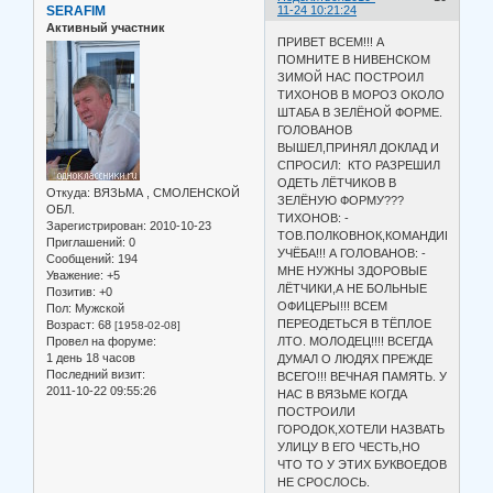
SERAFIM
11-24 10:21:24
Активный участник
ПРИВЕТ ВСЕМ!!! А
ПОМНИТЕ В НИВЕНСКОМ
ЗИМОЙ НАС ПОСТРОИЛ
ТИХОНОВ В МОРОЗ ОКОЛО
ШТАБА В ЗЕЛЁНОЙ ФОРМЕ.
ГОЛОВАНОВ
ВЫШЕЛ,ПРИНЯЛ ДОКЛАД И
СПРОСИЛ: КТО РАЗРЕШИЛ
ОДЕТЬ ЛЁТЧИКОВ В
Откуда:
ВЯЗЬМА , СМОЛЕНСКОЙ
ЗЕЛЁНУЮ ФОРМУ???
ОБЛ.
ТИХОНОВ: -
Зарегистрирован
: 2010-10-23
ТОВ.ПОЛКОВНОК,КОМАНДИРСКАЯ
Приглашений:
0
УЧЁБА!!! А ГОЛОВАНОВ: -
Сообщений:
194
МНЕ НУЖНЫ ЗДОРОВЫЕ
Уважение:
+5
ЛЁТЧИКИ,А НЕ БОЛЬНЫЕ
Позитив:
+0
ОФИЦЕРЫ!!! ВСЕМ
Пол:
Мужской
ПЕРЕОДЕТЬСЯ В ТЁПЛОЕ
Возраст:
68
[1958-02-08]
Провел на форуме:
ЛТО. МОЛОДЕЦ!!!! ВСЕГДА
1 день 18 часов
ДУМАЛ О ЛЮДЯХ ПРЕЖДЕ
Последний визит:
ВСЕГО!!! ВЕЧНАЯ ПАМЯТЬ. У
2011-10-22 09:55:26
НАС В ВЯЗЬМЕ КОГДА
ПОСТРОИЛИ
ГОРОДОК,ХОТЕЛИ НАЗВАТЬ
УЛИЦУ В ЕГО ЧЕСТЬ,НО
ЧТО ТО У ЭТИХ БУКВОЕДОВ
НЕ СРОСЛОСЬ.