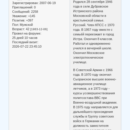
Родился 28 сентября 1946
Зарегистрирован
: 2007-06-19
года в селе Дубровское
Приглашений:
0
Истринского района
Сообщений:
2258
Московской области в
Уважение:
+145
Позитив:
+397
крестьянской семье.
Пол:
Мужской
Русский. Член КПСС с 1970
Возраст:
42
[1983-12-06]
года. В 1957 году вместе с
Провел на форуме:
семьёй переезжает в город
25 дней 10 часов
Истра. Окончил 8 классов.
Последний визит:
Работал и одновременно
2026-07-22 23:45:10
учился в вечерней школе.
Окончил Московское
электротехническое
училище.
В Советской Армии с 1966
года. В 1970 году окончил
Сызранское высшее военно-
авиационное училище
летчиков, а в 1973 году -
курсы усовершенствования
политсостава ВВС при
Военно-воздушной академии.
В 1975 году направляется для
дальнейшего прохождения
службы в Группу советских
войск в Германии на
должность заместителя