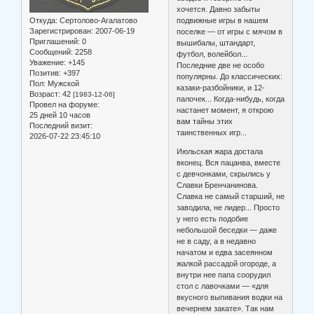
хочется. Давно забыты
Откуда:
Сертолово-Агалатово
подвижные игры в нашем
Зарегистрирован
: 2007-06-19
поселке — от игры с мячом в
Приглашений:
0
вышибалы, штандарт,
Сообщений:
2258
футбол, волейбол...
Уважение:
+145
Последние две не особо
Позитив:
+397
популярны. До классических:
Пол:
Мужской
казаки-разбойники, и 12-
Возраст:
42
[1983-12-06]
палочек... Когда-нибудь, когда
Провел на форуме:
настанет момент, я открою
25 дней 10 часов
вам тайны этих
Последний визит:
таинственных игр...
2026-07-22 23:45:10
Июльская жара достала
вконец. Вся пацанва, вместе
с девчонками, скрылись у
Славки Бренчанинова.
Славка не самый старший, не
заводила, не лидер... Просто
у него есть подобие
небольшой беседки — даже
не в саду, а в недавно
начатом и едва засеянном
жалкой рассадой огороде, а
внутри нее папа соорудил
стол с лавочками — «для
вкусного выпивания водки на
вечернем закате». Так нам