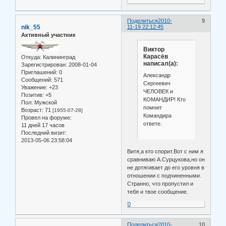
Поделиться
2010-
9
nik_55
11-19 22:12:45
Активный участник
Виктор
Карасёв
Откуда:
Калининград
написал(а):
Зарегистрирован
: 2008-01-04
Приглашений:
0
Александр
Сообщений:
571
Сергеевич
Уважение:
+23
ЧЕЛОВЕК и
Позитив:
+5
КОМАНДИР! Кто
Пол:
Мужской
помнит
Возраст:
71
[1955-07-28]
Командира
Провел на форуме:
ответе.
11 дней 17 часов
Последний визит:
2013-05-06 23:58:04
Витя,а кто спорит.Вот с ним я
сравниваю А.Сурцукова,но он
не дотягивает до его уровня в
отношении с подчиненными.
Странно, что пропустил и
тебя и твое сообщение.
0
Поделиться
2010-
10