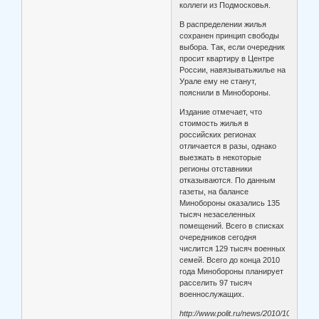
коллеги из Подмосковья.
В распределении жилья
сохранен принцип свободы
выбора. Так, если очередник
просит квартиру в Центре
России, навязыватьжилье на
Урале ему не станут,
пояснили в Минобороны.
Издание отмечает, что
стоимость жилья в
российских регионах
отличается в разы, однако
выезжать в некоторые
регионы отставники
отказываются. По данным
газеты, на балансе
Минобороны оказались 135
тысяч незаселенных
помещений. Всего в списках
очередников сегодня
числится 129 тысяч военных
семей. Всего до конца 2010
года Минобороны планирует
расселить 97 тысяч
военнослужащих.
http://www.polit.ru/news/2010/10/29/new