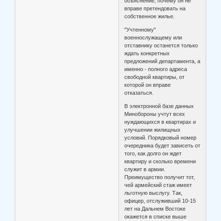
объяснение, почему он не
вправе претендовать на
собственное жилье.
"Учтенному"
военнослужащему или
отставнику останется только
ждать конкретных
предложений департамента, а
именно - полного адреса
свободной квартиры, от
которой он вправе
отказаться.
В электронной базе данных
Минобороны учтут всех
нуждающихся в квартирах и
улучшении жилищных
условий. Порядковый номер
очередника будет зависеть от
того, как долго он ждет
квартиру и сколько времени
служит в армии.
Преимущество получит тот,
чей армейский стаж имеет
льготную выслугу. Так,
офицер, отслуживший 10-15
лет на Дальнем Востоке
окажется в списке выше