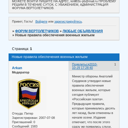
МОЖЕТЕ ВОЙТИ ПИШИТЕ НА АДРЕС, kirill83s-pb@mail.ru ПРОБЛЕМУ
РЕШИМ В ТЕЧЕНИЕ СУТОК. С УВАЖЕНИЕМ, АДМИНИСТРАЦИЯ
ФОРУМА ВЕРТОЛЕТЧИКОВ.
Привет, Гость!
Войдите
или
зарегистрируйтесь
.
»
ФОРУМ ВЕРТОЛЕТЧИКОВ
»
ЛЮБЫЕ ОБЪЯВЛЕНИЯ
»
Новые правила обеспечения военных жильем
Страница:
1
Новые правила обеспечения военных жильем
Поделиться
2010-
1
Arkan
10-29 17:28:40
Модератор
Министр обороны Анатолий
Сердюков утвердил новые
правила обеспечения
военных жильем, которые
сегодня публикует
«Российская газета».
Предыдущие правила,
которые принимались десять
лет назад, были отменены в
Откуда:
Питер
начале осени. Издание
Зарегистрирован
: 2007-07-08
Приглашений:
0
отмечает, что после этого
Сообщений:
1583
сразу же появились слухи,