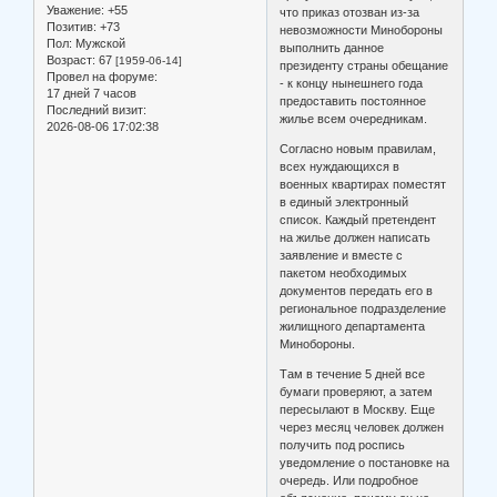
Уважение:
+55
что приказ отозван из-за
Позитив:
+73
невозможности Минобороны
Пол:
Мужской
выполнить данное
Возраст:
67
[1959-06-14]
президенту страны обещание
Провел на форуме:
- к концу нынешнего года
17 дней 7 часов
предоставить постоянное
Последний визит:
жилье всем очередникам.
2026-08-06 17:02:38
Согласно новым правилам,
всех нуждающихся в
военных квартирах поместят
в единый электронный
список. Каждый претендент
на жилье должен написать
заявление и вместе с
пакетом необходимых
документов передать его в
региональное подразделение
жилищного департамента
Минобороны.
Там в течение 5 дней все
бумаги проверяют, а затем
пересылают в Москву. Еще
через месяц человек должен
получить под роспись
уведомление о постановке на
очередь. Или подробное