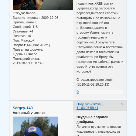
подшипник ХР.Штурман
Букреев,когда загорелся
Откуда:
Львов
вертолет,пытался спасти и
Зарегистрирован
: 2009-12-06
вытащить к-ра из кабины,но
Приглашений:
0
взрывной волной его
Сообщений:
115
отбросило далеко в
Уважение:
+4
сторону.Успел покинуть
Позитив:
+0
горящий вертолет и
Пол:
Мужской
борттехник.В результате
Возраст:
64
[1961-10-21]
Сафуанов погиб.А борттехник
Провел на форуме:
долго лежал в госпитале на
1 день 17 часов
реабилитации.Вроде бы
Последний визит:
позже все же заболел раком и
2013-10-13 15:07:45
умер.Кто-то помнит эту
историю?
Отредактировано olegin
(2010-11-02 19:26:13)
0
Поделиться
2010-
9
Sergey-149
11-03 07:59:41
Активный участник
Неудачно подбили
джейрана.
Летали в пустыню на поиски
«караванов», следующих из