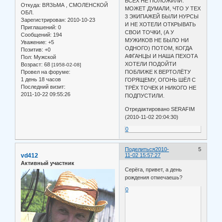
ВСЕХ НЕ ПОЛОЖИЛИ.
Откуда:
ВЯЗЬМА , СМОЛЕНСКОЙ
МОЖЕТ ДУМАЛИ, ЧТО У ТЕХ
ОБЛ.
3 ЭКИПАЖЕЙ БЫЛИ НУРСЫ
Зарегистрирован
: 2010-10-23
И НЕ ХОТЕЛИ ОТКРЫВАТЬ
Приглашений:
0
СВОИ ТОЧКИ, (А У
Сообщений:
194
МУЖИКОВ НЕ БЫЛО НИ
Уважение:
+5
ОДНОГО) ПОТОМ, КОГДА
Позитив:
+0
АФГАНЦЫ И НАША ПЕХОТА
Пол:
Мужской
ХОТЕЛИ ПОДОЙТИ
Возраст:
68
[1958-02-08]
Провел на форуме:
ПОБЛИЖЕ К ВЕРТОЛЁТУ
1 день 18 часов
ГОРЯЩЕМУ, ОГОНЬ ШЁЛ С
Последний визит:
ТРЁХ ТОЧЕК И НИКОГО НЕ
2011-10-22 09:55:26
ПОДПУСТИЛИ.
Отредактировано SERAFIM
(2010-11-02 20:04:30)
0
Поделиться
2010-
5
vd412
11-02 15:57:27
Активный участник
Серёга, привет, а день
рождения отмечаешь?
0