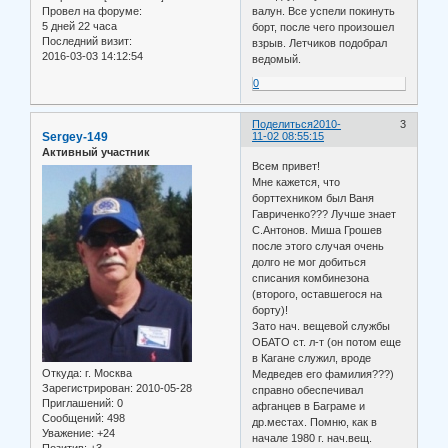
Провел на форуме:
валун. Все успели покинуть
5 дней 22 часа
борт, после чего произошел
Последний визит:
взрыв. Летчиков подобрал
2016-03-03 14:12:54
ведомый.
0
Поделиться
2010-
3
Sergey-149
11-02 08:55:15
Активный участник
Всем привет!
Мне кажется, что
борттехником был Ваня
Гавриченко??? Лучше знает
С.Антонов. Миша Грошев
после этого случая очень
долго не мог добиться
списания комбинезона
(второго, оставшегося на
борту)!
Зато нач. вещевой службы
ОБАТО ст. л-т (он потом еще
в Кагане служил, вроде
Откуда:
г. Москва
Медведев его фамилия???)
Зарегистрирован
: 2010-05-28
справно обеспечивал
Приглашений:
0
афганцев в Баграме и
Сообщений:
498
др.местах. Помню, как в
Уважение:
+24
начале 1980 г. нач.вещ.
Позитив:
+3