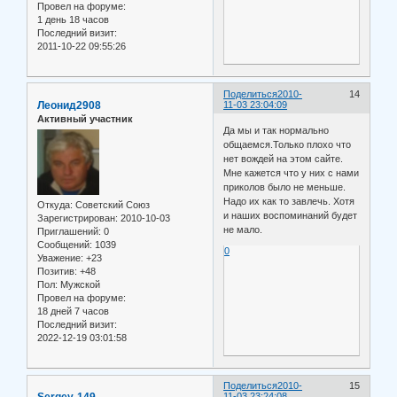
Провел на форуме:
1 день 18 часов
Последний визит:
2011-10-22 09:55:26
Поделиться
2010-
14
Леонид2908
11-03 23:04:09
Активный участник
Да мы и так нормально
общаемся.Только плохо что
нет вождей на этом сайте.
Мне кажется что у них с нами
приколов было не меньше.
Надо их как то завлечь. Хотя
Откуда:
Советский Союз
и наших воспоминаний будет
Зарегистрирован
: 2010-10-03
не мало.
Приглашений:
0
Сообщений:
1039
0
Уважение:
+23
Позитив:
+48
Пол:
Мужской
Провел на форуме:
18 дней 7 часов
Последний визит:
2022-12-19 03:01:58
Поделиться
2010-
15
11-03 23:24:08