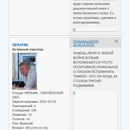
будет корнем написания
документальной книги о
жизни Каганского полка. Со
всеми курьёзами, удачами и
разочарованиями.
0
Поделиться
2010-
13
SERAFIM
11-03 14:23:16
Активный участник
ЗНАЕШЬ,ЛЁНЯ! О ЛЮБОЙ
ВОЙНЕ БОЛЬШЕ
ВСПОМИНАЕТСЯ ЧТОТО
ПОЗИТИВНОЕ,ПРИКОЛЬНОЕ.А
О ПЛОХОМ ВСПОМИНАТЬ
ТЯЖЕЛО. ЭТО УЖ КОГДА ЗА
СТОЛОМ ТРЕТИЙ
ПОДНИМАЕМ
0
Откуда:
ВЯЗЬМА , СМОЛЕНСКОЙ
ОБЛ.
Зарегистрирован
: 2010-10-23
Приглашений:
0
Сообщений:
194
Уважение:
+5
Позитив:
+0
Пол:
Мужской
Возраст:
68
[1958-02-08]