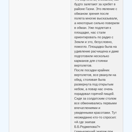
будто залетают за хребет в
районе Газни. Это явление с
обманом зрения после
полета многие высказывали,
а некоторые сильно поверили
в обман. Уже подлетая к
площадке, нас стали
ориентировать по радио с
Земли и это, безусловно,
помогло. Площадка была на
удивление расчищена и даже
подготовили несколько
карманов для стоянки
вертолетов.
После посадки крайних
вертолетов, все рванули на
обед, столовая была
развернута под открытым
небом, а повар нас очень
порадовал горячей пищей.
Сидя за солдатским столом
все обменивались первыми
впечатлениями и
увиденными красотами. Тут
неожиданно кто-то спросил:
«А где экипаж
Б.Б.Реджепова?»
(замыкающий экипаж при