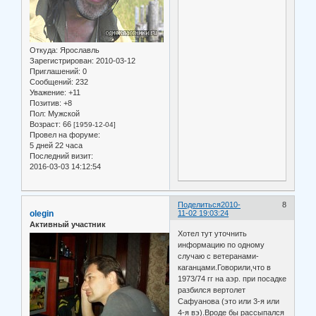
Откуда:
Ярославль
Зарегистрирован
: 2010-03-12
Приглашений:
0
Сообщений:
232
Уважение:
+11
Позитив:
+8
Пол:
Мужской
Возраст:
66
[1959-12-04]
Провел на форуме:
5 дней 22 часа
Последний визит:
2016-03-03 14:12:54
Поделиться
2010-
8
olegin
11-02 19:03:24
Активный участник
Хотел тут уточнить
информацию по одному
случаю с ветеранами-
каганцами.Говорили,что в
1973/74 гг на аэр. при посадке
разбился вертолет
Сафуанова (это или 3-я или
4-я вэ).Вроде бы рассыпался