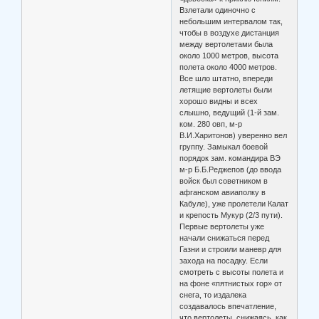
Взлетали одиночно с
небольшим интервалом так,
чтобы в воздухе дистанция
между вертолетами была
около 1000 метров, высота
полета около 4000 метров.
Все шло штатно, впереди
летящие вертолеты были
хорошо видны и всех
слышно, ведущий (1-й зам.
ком. 280 овп, м-р
В.И.Харитонов) уверенно вел
группу. Замыкал боевой
порядок зам. командира ВЭ
м-р Б.Б.Реджепов (до ввода
войск был советником в
афганском авиаполку в
Кабуле), уже пролетели Калат
и крепость Мукур (2/3 пути).
Первые вертолеты уже
начали снижаться перед
Газни и строили маневр для
захода на посадку. Если
смотреть с высоты полета и
на фоне «пятнистых гор» от
снега, то издалека
создавалось впечатление,
что вертолеты, снижаясь, как