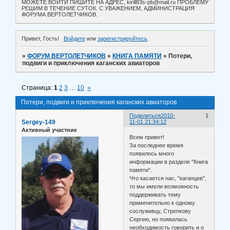
МОЖЕТЕ ВОЙТИ ПИШИТЕ НА АДРЕС, kirill83s-pb@mail.ru ПРОБЛЕМУ
РЕШИМ В ТЕЧЕНИЕ СУТОК. С УВАЖЕНИЕМ, АДМИНИСТРАЦИЯ
ФОРУМА ВЕРТОЛЕТЧИКОВ.
Привет, Гость!
Войдите
или
зарегистрируйтесь
.
»
ФОРУМ ВЕРТОЛЕТЧИКОВ
»
КНИГА ПАМЯТИ
»
Потери,
подвиги и приключения каганских авиаторов
Страница:
1
2
3
…
10
»
Потери, подвиги и приключения каганских авиаторов
Поделиться
2010-
1
Sergey-149
11-01 21:34:12
Активный участник
Всем привет!
За последнее время
появилось много
информации в разделе "Книга
памяти".
Что касается нас, "каганцев",
то мы имели возможность
поддерживать тему
применительно к одному
сослуживцу, Стрепкову
Сергею, но появилась
необходимость говорить и о