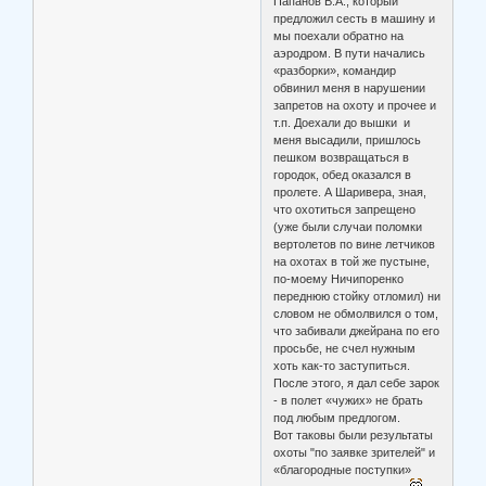
Папанов В.А., который
предложил сесть в машину и
мы поехали обратно на
аэродром. В пути начались
«разборки», командир
обвинил меня в нарушении
запретов на охоту и прочее и
т.п. Доехали до вышки и
меня высадили, пришлось
пешком возвращаться в
городок, обед оказался в
пролете. А Шаривера, зная,
что охотиться запрещено
(уже были случаи поломки
вертолетов по вине летчиков
на охотах в той же пустыне,
по-моему Ничипоренко
переднюю стойку отломил) ни
словом не обмолвился о том,
что забивали джейрана по его
просьбе, не счел нужным
хоть как-то заступиться.
После этого, я дал себе зарок
- в полет «чужих» не брать
под любым предлогом.
Вот таковы были результаты
охоты "по заявке зрителей" и
«благородные поступки»