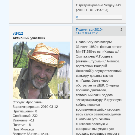
Отредактировано Sergey-149
(2010-11-01 21:37:57)
0
Поделиться
2010-
2
vd412
11-02 08:47:12
Активный участник
Слава Богу без потерь!
31 июля 1980 г. боевая потеря
Ми-8Т 280-го овп (Кандагар).
Экипаж к-на М.Грошева
(летчик-штурман С.Антонов,
борттехник Валерий
Ложковой?) осуществлявший
высадку десанта южнее
н.п.Газни, был в упор
обстрелян из ДШК. Очередь
прошила двигатели,
топливный бак и задела
электроарматуру. В грузовую
Откуда:
Ярославль
кабину полился
Зарегистрирован
: 2010-03-12
воспламенившийся керосин,
Приглашений:
0
весь салон заволокло дымом.
Сообщений:
232
Около минуты экипаж
Уважение:
+11
снижался вслепую и
Позитив:
+8
совершил вынужденную
Пол:
Мужской
посадку, ткнувшись носом в
Возраст:
66
[1959-12-04]