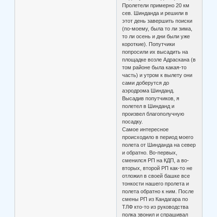
Пролетели примерно 20 км
сев. Шинданда и решили в
этот день завершить поиски
(по-моему, была то ли зима,
то ли осень и дни были уже
короткие). Попутчики
попросили их высадить на
площадке возле Адраскана (в
том районе была какая-то
часть) и утром к вылету они
сами доберутся до
аэродрома Шинданд.
Высадив попутчиков, я
полетел в Шинданд и
произвел благополучную
посадку.
Самое интересное
происходило в период моего
полета от Шинданда на север
и обратно. Во-первых,
сменился РП на КДП, а во-
вторых, второй РП как-то не
отложил в своей башке все
тонкости нашего пролета и
полета обратно к ним. После
смены РП из Кандагара по
ТЛФ кто-то из руководства
полка звонил и спрашивал