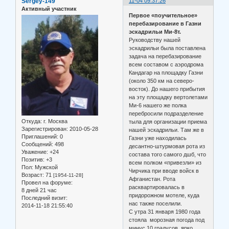
Sergey-149
11-04 09:37:26
Активный участник
Первое «поучительное»
перебазирование в Газни
эскадрильи Ми-8т.
Руководству нашей
эскадрильи была поставлена
задача на перебазирование
всем составом с аэродрома
Кандагар на площадку Газни
(около 350 км на северо-
восток). До нашего прибытия
на эту площадку вертолетами
Ми-6 нашего же полка
перебросили подразделение
Откуда:
г. Москва
тыла для организации приема
Зарегистрирован
: 2010-05-28
нашей эскадрильи. Там же в
Приглашений:
0
Газни уже находилась
Сообщений:
498
десантно-штурмовая рота из
Уважение:
+24
состава того самого дшб, что
Позитив:
+3
всем полком «привезли» из
Пол:
Мужской
Чирчика при вводе войск в
Возраст:
71
[1954-11-28]
Афганистан. Рота
Провел на форуме:
расквартировалась в
8 дней 21 час
придорожном мотеле, куда
Последний визит:
нас также поселили.
2014-11-18 21:55:40
С утра 31 января 1980 года
стояла морозная погода под
минус 10 градусов, ярко