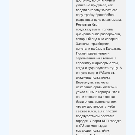
достойно, но Витя ничего
умнее не придумал, как
всадил в голову животного
пару-тройку бронебойно-
разрывных пуль из автомата.
Результат был
предсказуемым, голова
джейрана была разворочена,
товарный вид был испорчен.
Закончив «разборки»,
полетели на базу в Кандагар.
После приземления и
заруливания на стоянку, я
спросил у Шариверы о том,
когда и куда подвезти тушу. А
он, уже сидя в УАЗике ст.
инженера полка п/п-ка
Веремчука, высказал
нежелание брать «мясо» и
уехал с ним в городок. Что ж
наши технари на стоянке
были очень довольны тем,
что им досталось с неба
свежее мясо, а я с плохим
предчувствием поехал в
городок. У ворот КПП городка
в УАЗике меня ждал
командир полка, п/п-к