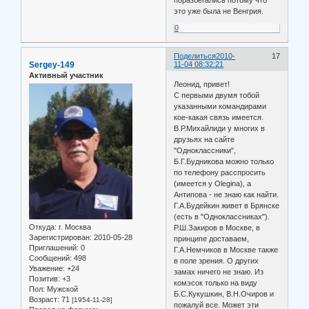
это уже была не Венгрия.
0
Поделиться
2010-
17
Sergey-149
11-04 08:32:21
Активный участник
Леонид, привет!
С первыми двумя тобой
указанными командирами
кое-какая связь имеется.
В.Р.Михайлиди у многих в
друзьях на сайте
"Одноклассники",
Б.Г.Будникова можно только
по телефону расспросить
(имеется у Olegina), а
Антипова - не знаю как найти.
Г.А.Будейкин живет в Брянске
(есть в "Одноклассниках").
Откуда:
г. Москва
Р.Ш.Закиров в Москве, в
Зарегистрирован
: 2010-05-28
принципе доставаем,
Приглашений:
0
Г.А.Немчиков в Москве также
Сообщений:
498
в поле зрения. О других
Уважение:
+24
замах ничего не знаю. Из
Позитив:
+3
комэсок только на виду
Пол:
Мужской
Б.С.Кукушкин, В.Н.Очиров и
Возраст:
71
[1954-11-28]
пожалуй все. Может эти