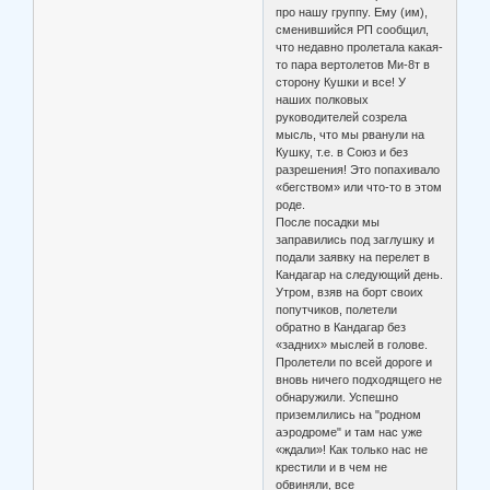
про нашу группу. Ему (им),
сменившийся РП сообщил,
что недавно пролетала какая-
то пара вертолетов Ми-8т в
сторону Кушки и все! У
наших полковых
руководителей созрела
мысль, что мы рванули на
Кушку, т.е. в Союз и без
разрешения! Это попахивало
«бегством» или что-то в этом
роде.
После посадки мы
заправились под заглушку и
подали заявку на перелет в
Кандагар на следующий день.
Утром, взяв на борт своих
попутчиков, полетели
обратно в Кандагар без
«задних» мыслей в голове.
Пролетели по всей дороге и
вновь ничего подходящего не
обнаружили. Успешно
приземлились на "родном
аэродроме" и там нас уже
«ждали»! Как только нас не
крестили и в чем не
обвиняли, все