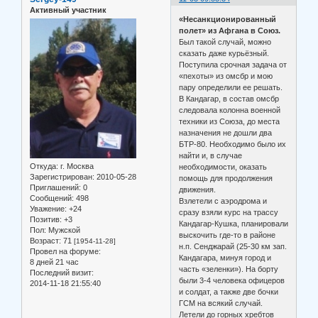
Активный участник
«Несанкционированный
полет» из Афгана в Союз.
Был такой случай, можно
сказать даже курьёзный.
Поступила срочная задача от
«пехоты» из омсбр и мою
пару определили ее решать.
В Кандагар, в состав омсбр
следовала колонна военной
техники из Союза, до места
назначения не дошли два
БТР-80. Необходимо было их
найти и, в случае
Откуда:
г. Москва
необходимости, оказать
Зарегистрирован
: 2010-05-28
помощь для продолжения
Приглашений:
0
движения.
Сообщений:
498
Взлетели с аэродрома и
Уважение:
+24
сразу взяли курс на трассу
Позитив:
+3
Кандагар-Кушка, планировали
Пол:
Мужской
выскочить где-то в районе
Возраст:
71
[1954-11-28]
н.п. Сенджарай (25-30 км зап.
Провел на форуме:
Кандагара, минуя город и
8 дней 21 час
часть «зеленки»). На борту
Последний визит:
были 3-4 человека офицеров
2014-11-18 21:55:40
и солдат, а также две бочки
ГСМ на всякий случай.
Летели до горных хребтов