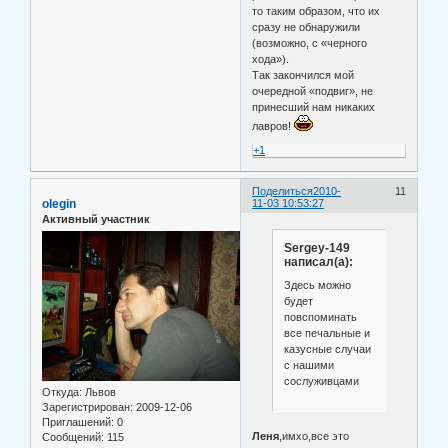
то таким образом, что их
сразу не обнаружили
(возможно, с «черного
хода»).
Так закончился мой
очередной «подвиг», не
принесший нам никаких
лавров!
+1
Поделиться
2010-
11
olegin
11-03 10:53:27
Активный участник
Sergey-149
написал(а):
Здесь можно
будет
повспоминать
все печальные и
казусные случаи
с нашими
сослуживцами
Откуда:
Львов
Зарегистрирован
: 2009-12-06
Приглашений:
0
Леня
,имхо,все это
Сообщений:
115