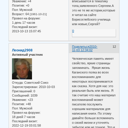
вписывается в тематику
Уважение:
+4
Позитив:
+0
топа,заявленного Сергеем.А
Пол:
Мужской
это не те же истории,которые
Возраст:
64
[1961-10-21]
я читал на сайте
Провел на форуме:
Борисоглебского училища
1 день 17 часов
или новые,Сергей?
Последний визит:
0
2013-10-13 15:07:45
Поделиться
2010-
12
Леонид2908
11-03 12:34:02
Активный участник
Человеческая память имеет
свойство, яркие страницы
запоминать. Яркая жизнь
Каганского полка во всех
воспоминаниях для
некоторых воспринимается
Откуда:
Советский Союз
как сказка. Хотя для нас это
Зарегистрирован
: 2010-10-03
реальная быль или жизнь. Я
Приглашений:
0
так считаю что наш материал
Сообщений:
1039
Уважение:
+23
воспоминаний может
Позитив:
+48
писателю послужить
Пол:
Мужской
хорошим материалом для
Провел на форуме:
написания книги. По этому
18 дней 7 часов
давайте больше вспоминать
Последний визит:
о своей жизни и уточнять
2022-12-19 03:01:58
забытое или не точное. Это и