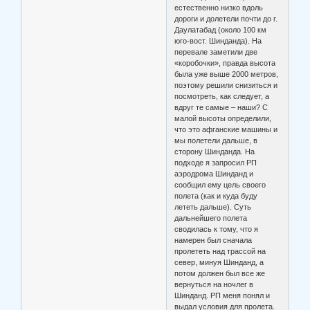
естественно низко вдоль
дороги и долетели почти до г.
Даулатабад (около 100 км
юго-вост. Шинданда). На
перевале заметили две
«коробочки», правда высота
была уже выше 2000 метров,
поэтому решили снизиться и
посмотреть, как следует, а
вдруг те самые – наши? С
малой высоты определили,
что это афганские машины и
мы полетели дальше, в
сторону Шинданда. На
подходе я запросил РП
аэродрома Шинданд и
сообщил ему цель своего
полета (как и куда буду
лететь дальше). Суть
дальнейшего полета
сводилась к тому, что я
намерен был сначала
пролететь над трассой на
север, минуя Шинданд, а
потом должен был все же
вернуться на ночлег в
Шинданд. РП меня понял и
выдал условия для пролета.