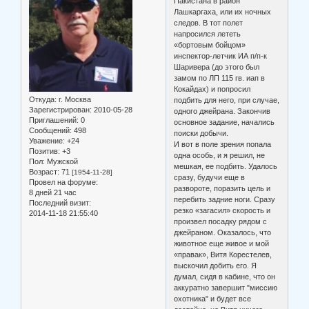
Пакистана в район
Лашкаргаха, или их ночных
следов. В тот полет
напросился лететь
«бортовым бойцом»
инспектор-летчик ИА п/п-к
Шаривера (до этого был
замом по ЛП 115 гв. иап в
Кокайдах) и попросил
Откуда:
г. Москва
подбить для него, при случае,
Зарегистрирован
: 2010-05-28
одного джейрана. Закончив
Приглашений:
0
основное задание, начались
Сообщений:
498
поиски добычи.
Уважение:
+24
И вот в поле зрения попала
Позитив:
+3
одна особь, и я решил, не
Пол:
Мужской
мешкая, ее подбить. Удалось
Возраст:
71
[1954-11-28]
сразу, будучи еще в
Провел на форуме:
развороте, поразить цель и
8 дней 21 час
перебить задние ноги. Сразу
Последний визит:
резко «загасил» скорость и
2014-11-18 21:55:40
произвел посадку рядом с
джейраном. Оказалось, что
животное еще живое и мой
«правак», Витя Корестелев,
выскочил добить его. Я
думал, сидя в кабине, что он
аккуратно завершит "миссию
охотника" и будет все