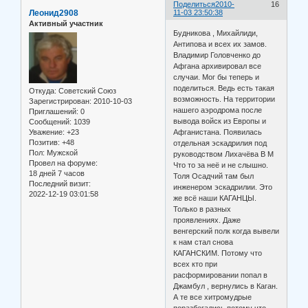
Поделиться
2010-
16
Леонид2908
11-03 23:50:38
Активный участник
Будникова , Михайлиди,
Антипова и всех их замов.
Владимир Головченко до
Афгана архивировал все
случаи. Мог бы теперь и
поделиться. Ведь есть такая
Откуда:
Советский Союз
возможность. На территории
Зарегистрирован
: 2010-10-03
нашего аэродрома после
Приглашений:
0
вывода войск из Европы и
Сообщений:
1039
Уважение:
+23
Афганистана. Появилась
Позитив:
+48
отдельная эскадрилия под
Пол:
Мужской
руководством Лихачёва В М
Провел на форуме:
Что то за неё и не слышно.
18 дней 7 часов
Толя Осадчий там был
Последний визит:
инженером эскадрилии. Это
2022-12-19 03:01:58
же всё наши КАГАНЦЫ.
Только в разных
проявлениях. Даже
венгерский полк когда вывели
к нам стал снова
КАГАНСКИМ. Потому что
всех кто при
расформировании попал в
Джамбул , вернулись в Каган.
А те все хитромудрые
поразбегались потому что