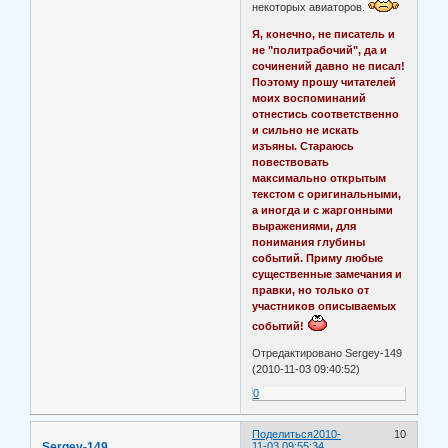
некоторых авиаторов.
Я, конечно, не писатель и
не "политрабочий", да и
сочинений давно не писал!
Поэтому прошу читателей
моих воспоминаний
отнестись соответственно
и сильно не искать
изъяны. Стараюсь
повествовать
максимально открытым
текстом с оригинальными,
а иногда и с жаргонными
выражениями, для
понимания глубины
событий. Приму любые
существенные замечания и
правки, но только от
участников описываемых
событий!
Отредактировано Sergey-149
(2010-11-03 09:40:52)
0
Поделиться
2010-
10
Sergey-149
11-03 09:55:34