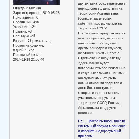
других авиаторах гарнизона в
Откуда:
г. Москва
период боевых действий на
Зарегистрирован
: 2010-05-28
территории Афганистана
Приглашений:
0
(больше трагических
Сообщений:
498
событий) и до их начала на
Уважение:
+24
территории СССР.
Позитив:
+3
В этой связи, представляется
Пол:
Мужской
целесообразным, перенести
Возраст:
71
[1954-11-28]
дальнейшее обсуждение
Провел на форуме:
других эпизодов и случаев,
8 дней 21 час
не относящихся к Сергею
Последний визит:
Стрепкову, на новую ветку.
2014-11-18 21:55:40
Здесь можно будет
повспоминать все печальные
и казусные случаи с нашими
сослуживцами, открыть
новые описания подвигов и
достойных поступков,
которые известны многим
участникам форума на
территории СССР, России,
Афганистана и в других
регионах.
P.S....Просто пытаюсь внести
системный подход в общение
и избежать недоразумений
при этом!