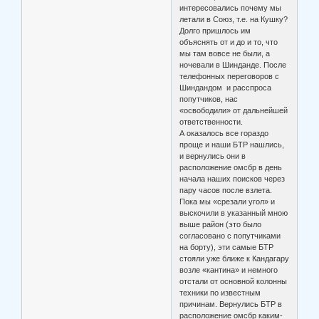
интересовались почему мы
летали в Союз, т.е. на Кушку?
Долго пришлось им
объяснять от и до и то, что
мы там вовсе не были, а
ночевали в Шинданде. После
телефонных переговоров с
Шиндандом и расспроса
попутчиков, нас
«освободили» от дальнейшей
ответственности.
А оказалось все гораздо
проще и наши БТР нашлись,
и вернулись они в
расположение омсбр в день
начала наших поисков через
пару часов после взлета.
Пока мы «срезали угол» и
выскочили в указанный мною
выше район (это было
согласовано с попутчиками
на борту), эти самые БТР
стояли уже ближе к Кандагару
возле «кантина» и немного
отстали от основной колонны
техники по известным
причинам. Вернулись БТР в
расположение омсбр каким-