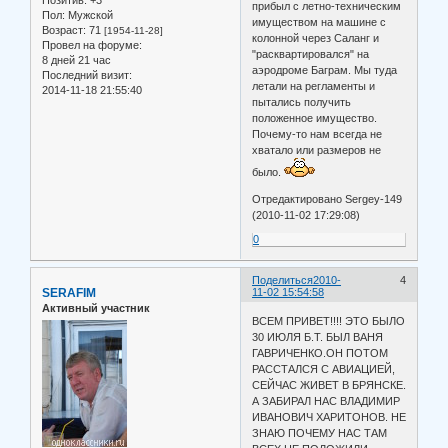
прибыл с летно-техническим
Пол:
Мужской
имуществом на машине с
Возраст:
71
[1954-11-28]
колонной через Саланг и
Провел на форуме:
"расквартировался" на
8 дней 21 час
аэродроме Баграм. Мы туда
Последний визит:
летали на регламенты и
2014-11-18 21:55:40
пытались получить
положенное имущество.
Почему-то нам всегда не
хватало или размеров не
было.
Отредактировано Sergey-149
(2010-11-02 17:29:08)
0
Поделиться
2010-
4
SERAFIM
11-02 15:54:58
Активный участник
ВСЕМ ПРИВЕТ!!!! ЭТО БЫЛО
30 ИЮЛЯ Б.Т. БЫЛ ВАНЯ
ГАВРИЧЕНКО.ОН ПОТОМ
РАССТАЛСЯ С АВИАЦИЕЙ,
СЕЙЧАС ЖИВЕТ В БРЯНСКЕ.
А ЗАБИРАЛ НАС ВЛАДИМИР
ИВАНОВИЧ ХАРИТОНОВ. НЕ
ЗНАЮ ПОЧЕМУ НАС ТАМ