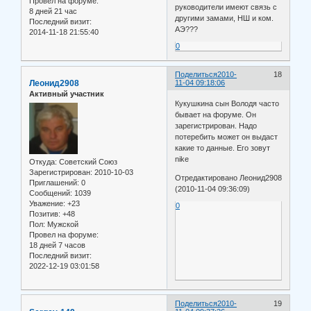
Провел на форуме:
руководители имеют связь с
8 дней 21 час
другими замами, НШ и ком.
Последний визит:
АЭ???
2014-11-18 21:55:40
0
Поделиться
2010-
18
Леонид2908
11-04 09:18:06
Активный участник
Кукушкина сын Володя часто
бывает на форуме. Он
зарегистрирован. Надо
потеребить может он выдаст
какие то данные. Его зовут
nike
Откуда:
Советский Союз
Зарегистрирован
: 2010-10-03
Отредактировано Леонид2908
Приглашений:
0
(2010-11-04 09:36:09)
Сообщений:
1039
Уважение:
+23
0
Позитив:
+48
Пол:
Мужской
Провел на форуме:
18 дней 7 часов
Последний визит:
2022-12-19 03:01:58
Поделиться
2010-
19