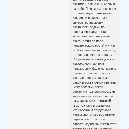
светило Солнце и ни облачка
на небе. До вылета все знали,
что площадка грунтовая и
ровная на высоте 2230
метров, но на момент
постановки задачи на
перебазирование, была
засыпана толстым слоем
снега (почти по пояс
человеческого роста) и у нас
не было полной уверенности,
что ее расчистят к прилету.
Собрали весь имеющийся в
эскадрилье и личном
пользовании барахло, наивно
думая, что были готовы к
убытию в новый для нас
район в достаточной степени.
В последствии такое
сомнение подтвердилось, мы
классически рассчитывали
на «надежный» советский
тыл, поэтому и оказалось,
что собрали и погрузили в
Кандагаре только по летнему
варианту и это можно
описать отдельно, в качестве
«довеска» к приключениям.