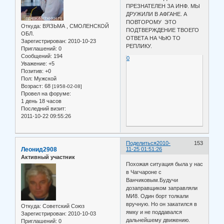
ПРЕЗНАТЕЛЕН ЗА ИНФ. МЫ
ДРУЖИЛИ В АФГАНЕ. А
ПОВТОРОМУ ЭТО
Откуда:
ВЯЗЬМА , СМОЛЕНСКОЙ
ПОДТВЕРЖДЕНИЕ ТВОЕГО
ОБЛ.
ОТВЕТА НА ЧЬЮ ТО
Зарегистрирован
: 2010-10-23
РЕПЛИКУ.
Приглашений:
0
Сообщений:
194
0
Уважение:
+5
Позитив:
+0
Пол:
Мужской
Возраст:
68
[1958-02-08]
Провел на форуме:
1 день 18 часов
Последний визит:
2011-10-22 09:55:26
Поделиться
2010-
153
Леонид2908
11-25 01:51:26
Активный участник
Похожая ситуация была у нас
в Чагчароне с
Ванчиковым.Будучи
дозаправщиком заправляли
МИ8. Один борт толкали
вручную. Но он закатился в
Откуда:
Советский Союз
ямку и не поддавался
Зарегистрирован
: 2010-10-03
дальнейшему движению.
Приглашений:
0