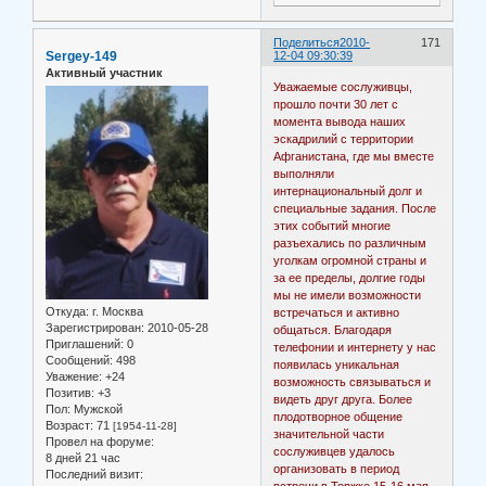
Поделиться
2010-
171
Sergey-149
12-04 09:30:39
Активный участник
Уважаемые сослуживцы,
прошло почти 30 лет с
момента вывода наших
эскадрилий с территории
Афганистана, где мы вместе
выполняли
интернациональный долг и
специальные задания. После
этих событий многие
разъехались по различным
уголкам огромной страны и
за ее пределы, долгие годы
мы не имели возможности
Откуда:
г. Москва
встречаться и активно
Зарегистрирован
: 2010-05-28
общаться. Благодаря
Приглашений:
0
телефонии и интернету у нас
Сообщений:
498
появилась уникальная
Уважение:
+24
возможность связываться и
Позитив:
+3
видеть друг друга. Более
Пол:
Мужской
плодотворное общение
Возраст:
71
[1954-11-28]
значительной части
Провел на форуме:
сослуживцев удалось
8 дней 21 час
организовать в период
Последний визит: