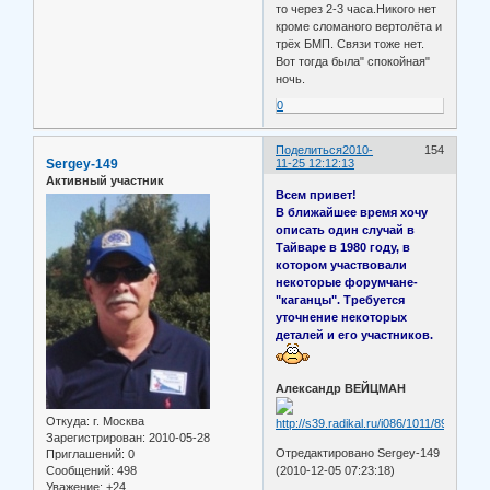
то через 2-3 часа.Никого нет
кроме сломаного вертолёта и
трёх БМП. Связи тоже нет.
Вот тогда была" спокойная"
ночь.
0
Поделиться
2010-
154
Sergey-149
11-25 12:12:13
Активный участник
Всем привет!
В ближайшее время хочу
описать один случай в
Тайваре в 1980 году, в
котором участвовали
некоторые форумчане-
"каганцы". Требуется
уточнение некоторых
деталей и его участников.
Александр ВЕЙЦМАН
Откуда:
г. Москва
Зарегистрирован
: 2010-05-28
Отредактировано Sergey-149
Приглашений:
0
Сообщений:
498
(2010-12-05 07:23:18)
Уважение:
+24