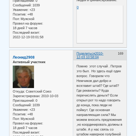
людей и финансирование.
Приглашений:
0
Сообщений:
1039
0
Уважение:
+23
Позитив:
+48
Пол:
Мужской
Провел на форуме:
18 дней 7 часов
Последний визит:
2022-12-19 03:01:58
Поделиться
2010-
169
Леонид2908
12-03 10:58:04
Активный участник
Помню этот случай . Петров
это был. Но здесь ещё один
вопрос. Говорили что
Немчиков дал добро и
возглавит штаб? Где штаб?
Где реквизиты? Куда
Откуда:
Советский Союз
перечислять деньги? Если
Зарегистрирован
: 2010-10-03
открыл рот то надо говорить
Приглашений:
0
до конца, пока люди не
Сообщений:
1039
Уважение:
+23
поймут. Где основная
Позитив:
+48
направляющая сила? Мы
Пол:
Мужской
можем вносить предложения
Провел на форуме:
,но координировать должны в
18 дней 7 часов
штабе. А у нас связь со
Последний визит:
штабом наверное голубиной