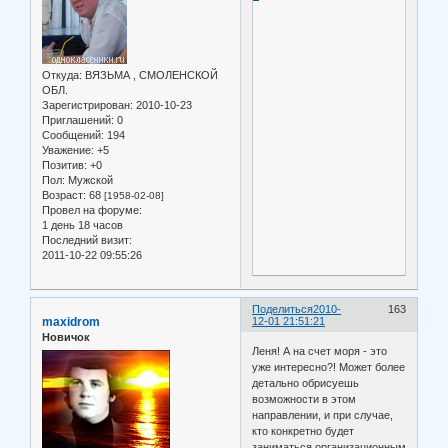
Откуда:
ВЯЗЬМА , СМОЛЕНСКОЙ
ОБЛ.
Зарегистрирован
: 2010-10-23
Приглашений:
0
Сообщений:
194
Уважение:
+5
Позитив:
+0
Пол:
Мужской
Возраст:
68
[1958-02-08]
Провел на форуме:
1 день 18 часов
Последний визит:
2011-10-22 09:55:26
Поделиться
2010-
163
maxidrom
12-01 21:51:21
Новичок
Леня! А на счет моря - это
уже интересно?! Может более
детально обрисуешь
возможности в этом
направлении, и при случае,
кто конкретно будет
заниматься организационным