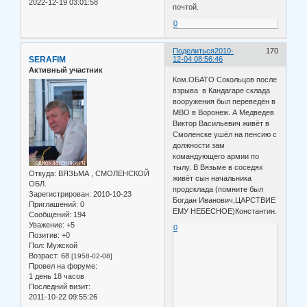
2022-12-19 03:01:58
почтой.
0
Поделиться
2010-
170
SERAFIM
12-04 08:56:46
Активный участник
Ком.ОБАТО Сокольцов после
взрыва в Кандагаре склада
вооружения был переведён в
МВО в Воронеж. А Медведев
Виктор Васильевич живёт в
Смоленске ушёл на пенсию с
должности зам
командующего армии по
тылу. В Вязьме в соседях
Откуда:
ВЯЗЬМА , СМОЛЕНСКОЙ
живёт сын начальника
ОБЛ.
продсклада (помните был
Зарегистрирован
: 2010-10-23
Богдан Иванович,ЦАРСТВИЕ
Приглашений:
0
ЕМУ НЕБЕСНОЕ)Константин.
Сообщений:
194
Уважение:
+5
0
Позитив:
+0
Пол:
Мужской
Возраст:
68
[1958-02-08]
Провел на форуме:
1 день 18 часов
Последний визит:
2011-10-22 09:55:26