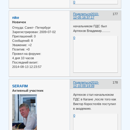
0
Поделиться
2010-
177
nike
12-05 16:37:17
Новичок
начальником ПДС был
Откуда:
Санкт- Петербург
Артюхов Владимир..........
Зарегистрирован
: 2009-07-02
Приглашений:
0
0
Сообщений:
8
Уважение:
+2
Позитив:
+0
Провел на форуме:
4 дня 10 часов
Последний визит:
2014-08-13 12:23:57
Поделиться
2010-
178
SERAFIM
12-10 09:14:09
Активный участник
Артюхов стал начальноком
ПДС в Кагане ,после того как
Виктор Коростелёв поступил
в академию.
0