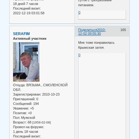
суток с трёхразовым
18 дней 7 часов
питанием.
Последний визит:
0
2022-12-19 03:01:58
Поделиться
2010-
165
SERAFIM
12-02 09:55:30
Активный участник
Мне тоже понравилась
Крымская затея.
0
Откуда:
ВЯЗЬМА , СМОЛЕНСКОЙ
ОБЛ.
Зарегистрирован
: 2010-10-23
Приглашений:
0
Сообщений:
194
Уважение:
+5
Позитив:
+0
Пол:
Мужской
Возраст:
68
[1958-02-08]
Провел на форуме:
1 день 18 часов
Последний визит: