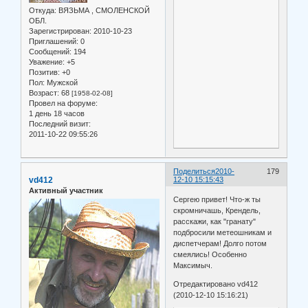
Откуда:
ВЯЗЬМА , СМОЛЕНСКОЙ
ОБЛ.
Зарегистрирован
: 2010-10-23
Приглашений:
0
Сообщений:
194
Уважение:
+5
Позитив:
+0
Пол:
Мужской
Возраст:
68
[1958-02-08]
Провел на форуме:
1 день 18 часов
Последний визит:
2011-10-22 09:55:26
Поделиться
2010-
179
vd412
12-10 15:15:43
Активный участник
Сергею привет! Что-ж ты
скромничашь, Крендель,
расскажи, как "гранату"
подбросили метеошникам и
диспетчерам! Долго потом
смеялись! Особенно
Максимыч.
Отредактировано vd412
(2010-12-10 15:16:21)