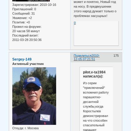
может и понятно, Новый год
Зарегистрирован
: 2010-10-16
на носу. В предвкушении
Приглашений:
0
этого народ думает только о
Сообщений:
31
проблемах насущных!
Уважение:
+2
Позитив:
+0
0
Провел на форуме:
20 часов 58 минут
Последний визит:
2011-03-28 20:50:36
Поделиться
2010-
175
Sergey-149
12-05 07:21:51
Активный участник
pilot.v-ta1984
написал(а):
Из серии
"приключений"
вспомнил работу
парашютно-
десантной
службы,когда
Коростылев
демонстрировал
на что способен
спасательный
Откуда:
г. Москва
парашют