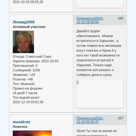
2011-10-22 09:55:26
Поделиться
2010-
166
Леонид2908
12-02 09:59:56
Активный участник
Давайте будем
обмозговывать. Можем
встретиться в Харькове , а
потом плавно все желающие
могут поехать в Крым.А у
кого нет такой возможности
Откуда:
Советский Союз
ограничатся встречей в
Зарегистрирован
: 2010-10-03
Харькове. Только надо
Приглашений:
0
конкретно всё решать и
Сообщений:
1039
Уважение:
+23
собирать деньги сразу.
Позитив:
+48
0
Пол:
Мужской
Провел на форуме:
18 дней 7 часов
Последний визит:
2022-12-19 03:01:58
Поделиться
2010-
167
maxidrom
12-03 00:56:37
Новичок
Леня! Ты тем не менее не
раскрыл полностью