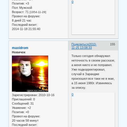
0
Позитив:
+3
Пол:
Мужской
Возраст:
71
[1954-11-28]
Провел на форуме:
8 дней 21 час
Последний визит:
2014-11-18 21:55:40
Поделиться
2010-
155
maxidrom
11-25 13:08:33
Новичок
Только сегодня обнаружил
неточность в своем рассказе,
а меня никто и не поправил.
Уже подкорректировал,
случай в Зарандже
произошел все таки не в мае,
а 15 июня 1980г. Извиняюсь
за описку.
0
Зарегистрирован
: 2010-10-16
Приглашений:
0
Сообщений:
31
Уважение:
+2
Позитив:
+0
Провел на форуме:
20 часов 58 минут
Последний визит: