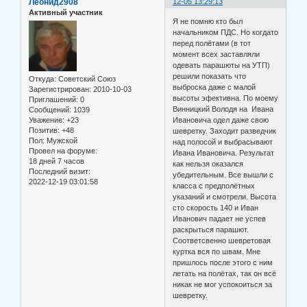
Леонид2908
12-05 13:29:13
Активный участник
Я не помню кто был
начальником ПДС. Но когдато
перед полётами (в тот
момент всех заставляли
одевать парашюты на УТП)
решили показать что
Откуда:
Советский Союз
выброска даже с малой
Зарегистрирован
: 2010-10-03
высоты эфективна. По моему
Приглашений:
0
Винницкий Володя на Ивана
Сообщений:
1039
Уважение:
+23
Ивановича одел даже свою
Позитив:
+48
шевретку. Заходит разведчик
Пол:
Мужской
над полосой и выбрасывают
Провел на форуме:
Ивана Ивановича. Результат
18 дней 7 часов
как нельзя оказался
Последний визит:
убедительным. Все вышли с
2022-12-19 03:01:58
класса с предполётных
указаний и смотрели. Высота
сто скорость 140 и Иван
Иванович падает не успев
раскрыться парашют.
Соответсвенно шевретовая
куртка вся по швам. Мне
пришлось после этого с ним
летать на полётах, так он всё
никак не мог успокоиться за
шевретку.