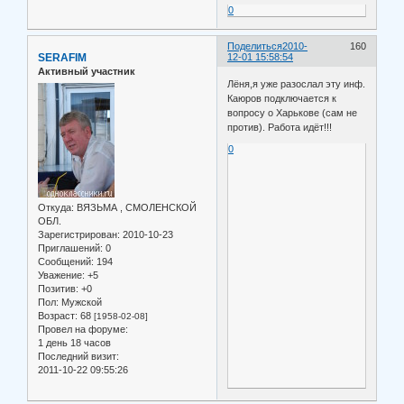
0
Поделиться
2010-
160
SERAFIM
12-01 15:58:54
Активный участник
Лёня,я уже разослал эту инф.
Каюров подключается к
вопросу о Харькове (сам не
против). Работа идёт!!!
0
Откуда:
ВЯЗЬМА , СМОЛЕНСКОЙ
ОБЛ.
Зарегистрирован
: 2010-10-23
Приглашений:
0
Сообщений:
194
Уважение:
+5
Позитив:
+0
Пол:
Мужской
Возраст:
68
[1958-02-08]
Провел на форуме:
1 день 18 часов
Последний визит:
2011-10-22 09:55:26