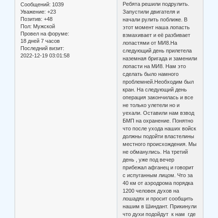
Ребята решили подрулить.
Сообщений:
1039
Уважение:
+23
Запустили двигателя и
Позитив:
+48
начали рулить поближе. В
Пол:
Мужской
этот момент наша лопасть
Провел на форуме:
взмахивает и её разбивает
18 дней 7 часов
лопастями от МИ8.На
Последний визит:
следующий день прилетела
2022-12-19 03:01:58
наземная бригада и заменили
лопасти на МИ8. Нам это
сделать было намного
проблемней.Необходим был
кран. На следующий день
операция закончилась и все
не только улетели но и
уехали. Оставили нам взвод
БМП на охранение. Понятно
что после ухода наших войск
должны подойти властелины
местного происхождения. Мы
не обманулись. На третий
день , уже под вечер
прибежал афганец и говорит
с испуганным лицом. Что за
40 км от аэродрома порядка
1200 человек духов на
лошадях и просит сообщить
нашим в Шиндант. Прикинули
что духи подойдут к нам где