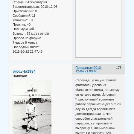
Откуда:
г.Александрия
Зарегистрирован
: 2010-12-03
Приглашений:
0
Сообщений:
11
Уважение:
+0
Позитив:
+0
Пол:
Мужской
Возраст:
73
[1953-08-05]
Провел на форуме:
7 часов 9 минут
Последний визит:
2011-10-22 21:47:46
Поделиться
2010-
173
pilot.v-ta1984
12-04 21:08:40
Новичок
Сережа,еще на ум пришла
фамилия Царева из
Малинского полка, по-моему
он летал с нами. Из серии
"приключений" вспомнил
работу парашютно-десантной
службы,когда Коростылев
демонстрировал на что
способен спасательный
парашют, т.е. произвели
выброску с минимальной
высоты и скорости 120.