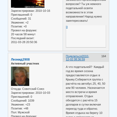
вопросом? Ты уж немного
подетальней освяти
Зарегистрирован
: 2010-10-16
возможности в этом
Приглашений:
0
направлении! Народ нужно
Сообщений:
31
заинтересовать!
Уважение:
+2
Позитив:
+0
0
Провел на форуме:
20 часов 58 минут
Последний визит:
2011-03-28 20:50:36
Поделиться
2010-
164
Леонид2908
12-02 08:36:59
Активный участник
А что подетальней? Каждый
год во время сезона
предоставляется отдых в
Крыму.Собирается группа с
расчёта на автобус.25, 40, 50
или 90 человек. Назначается
Откуда:
Советский Союз
место встречи и время
Зарегистрирован
: 2010-10-03
отправления. Отдых
Приглашений:
0
обходится с расчёта 15
Сообщений:
1039
Уважение:
+23
долларов в сутки включая
Позитив:
+48
переезд туда и обратно.
Пол:
Мужской
Время отдыха на берегу 10
Провел на форуме: