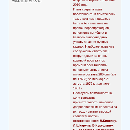
встречи в Торжке 15-16 мая
2014-11-18 21:55:40
2010 года.
И вот созрела идея
восстановить в памяти всех
тех, с кем нам пришлось
быть в Афганистане на
правах первопроходцев,
вспомнить погибших и
безвременно ушедших,
узнать о наших лучших
кадрах. Наиболее активные
сослуживцы сплотились
вокруг идеи и за очень
короткий промежуток
времени восстановили
основную часть списка
личного состава 280 овп (в/ч
пп 17668) за период с 21
августа 1979 г. и до июля
1981 г.
Пользуясь возможностью,
хочу выразить
признательность наиболее
добросовестным коллегам за
их труд, чувство высокой
сознательности и
ответственности:
В.Кистину,
Л.Шкарупа, Б.Кукушкину,