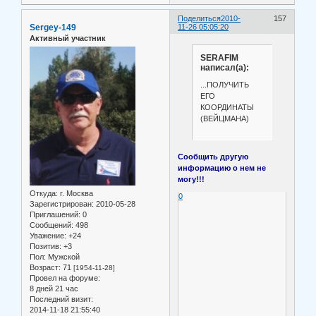
Поделиться
2010-
157
Sergey-149
11-26 05:05:20
Активный участник
SERAFIM
написал(а):
...ПОЛУЧИТЬ
ЕГО
КООРДИНАТЫ
(ВЕЙЦМАНА)
Сообщить другую
информацию о нем не
могу!!!
Откуда:
г. Москва
0
Зарегистрирован
: 2010-05-28
Приглашений:
0
Сообщений:
498
Уважение:
+24
Позитив:
+3
Пол:
Мужской
Возраст:
71
[1954-11-28]
Провел на форуме:
8 дней 21 час
Последний визит:
2014-11-18 21:55:40