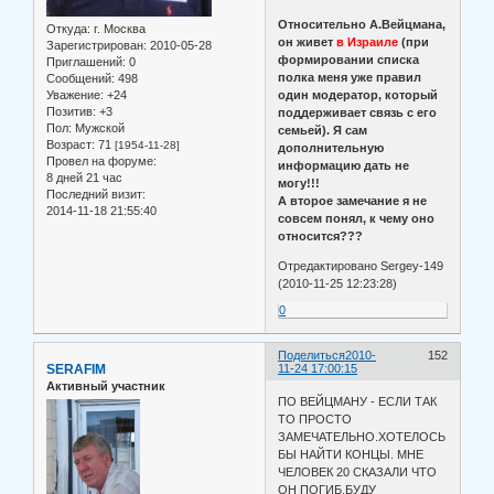
Относительно А.Вейцмана,
Откуда:
г. Москва
он живет
в Израиле
(при
Зарегистрирован
: 2010-05-28
формировании списка
Приглашений:
0
полка меня уже правил
Сообщений:
498
Уважение:
+24
один модератор, который
Позитив:
+3
поддерживает связь с его
Пол:
Мужской
семьей). Я сам
Возраст:
71
[1954-11-28]
дополнительную
Провел на форуме:
информацию дать не
8 дней 21 час
могу!!!
Последний визит:
А второе замечание я не
2014-11-18 21:55:40
совсем понял, к чему оно
относится???
Отредактировано Sergey-149
(2010-11-25 12:23:28)
0
Поделиться
2010-
152
SERAFIM
11-24 17:00:15
Активный участник
ПО ВЕЙЦМАНУ - ЕСЛИ ТАК
ТО ПРОСТО
ЗАМЕЧАТЕЛЬНО.ХОТЕЛОСЬ
БЫ НАЙТИ КОНЦЫ. МНЕ
ЧЕЛОВЕК 20 СКАЗАЛИ ЧТО
ОН ПОГИБ.БУДУ