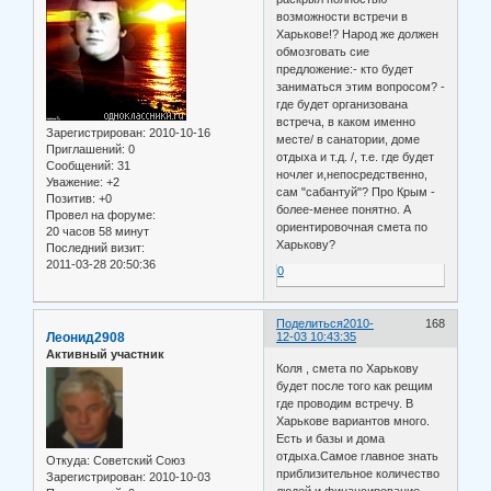
возможности встречи в
Харькове!? Народ же должен
обмозговать сие
предложение:- кто будет
заниматься этим вопросом? -
где будет организована
встреча, в каком именно
Зарегистрирован
: 2010-10-16
месте/ в санатории, доме
Приглашений:
0
отдыха и т.д. /, т.е. где будет
Сообщений:
31
ночлег и,непосредственно,
Уважение:
+2
сам "сабантуй"? Про Крым -
Позитив:
+0
более-менее понятно. А
Провел на форуме:
ориентировочная смета по
20 часов 58 минут
Харькову?
Последний визит:
2011-03-28 20:50:36
0
Поделиться
2010-
168
Леонид2908
12-03 10:43:35
Активный участник
Коля , смета по Харькову
будет после того как рещим
где проводим встречу. В
Харькове вариантов много.
Есть и базы и дома
отдыха.Самое главное знать
Откуда:
Советский Союз
приблизительное количество
Зарегистрирован
: 2010-10-03