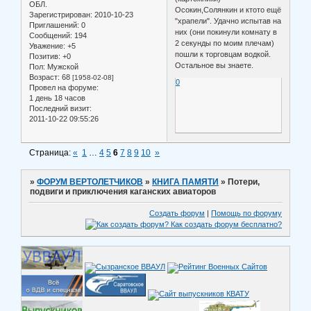
ОБЛ.
Осокин,Солянкин и ктото ещё
Зарегистрирован
: 2010-10-23
"храпели". Удачно испытав на
Приглашений:
0
них (они покинули комнату в
Сообщений:
194
2 секунды по моим плечам)
Уважение:
+5
пошли к торговцам водкой.
Позитив:
+0
Остальное вы знаете.
Пол:
Мужской
Возраст:
68
[1958-02-08]
0
Провел на форуме:
1 день 18 часов
Последний визит:
2011-10-22 09:55:26
Страница:
«
1
…
4
5
6
7
8
9
10
»
»
ФОРУМ ВЕРТОЛЕТЧИКОВ
»
КНИГА ПАМЯТИ
»
Потери,
подвиги и приключения каганских авиаторов
Создать форум
|
Помощь по форуму