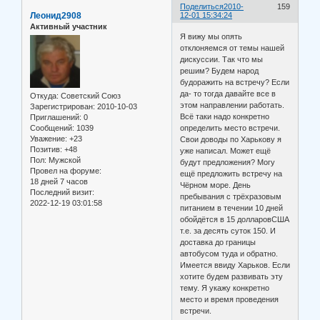
Поделиться
2010-
159
Леонид2908
12-01 15:34:24
Активный участник
Я вижу мы опять
отклоняемся от темы нашей
дискуссии. Так что мы
решим? Будем народ
будоражить на встречу? Если
да- то тогда давайте все в
Откуда:
Советский Союз
этом направлении работать.
Зарегистрирован
: 2010-10-03
Всё таки надо конкретно
Приглашений:
0
определить место встречи.
Сообщений:
1039
Уважение:
+23
Свои доводы по Харькову я
Позитив:
+48
уже написал. Может ещё
Пол:
Мужской
будут предложения? Могу
Провел на форуме:
ещё предложить встречу на
18 дней 7 часов
Чёрном море. День
Последний визит:
пребывания с трёхразовым
2022-12-19 03:01:58
питанием в течении 10 дней
обойдётся в 15 долларовСША
т.е. за десять суток 150. И
доставка до границы
автобусом туда и обратно.
Имеется ввиду Харьков. Если
хотите будем развивать эту
тему. Я укажу конкретно
место и время проведения
встречи.