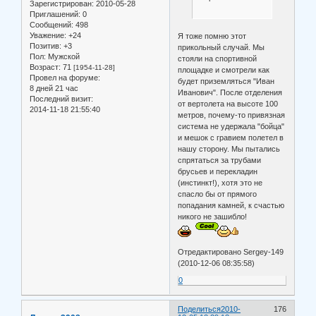
Зарегистрирован
: 2010-05-28
Приглашений:
0
Сообщений:
498
Уважение:
+24
Я тоже помню этот
Позитив:
+3
прикольный случай. Мы
Пол:
Мужской
стояли на спортивной
Возраст:
71
[1954-11-28]
площадке и смотрели как
Провел на форуме:
будет приземляться "Иван
8 дней 21 час
Иванович". После отделения
Последний визит:
от вертолета на высоте 100
2014-11-18 21:55:40
метров, почему-то привязная
система не удержала "бойца"
и мешок с гравием полетел в
нашу сторону. Мы пытались
спрятаться за трубами
брусьев и перекладин
(инстинкт!), хотя это не
спасло бы от прямого
попадания камней, к счастью
никого не зашибло!
Отредактировано Sergey-149
(2010-12-06 08:35:58)
0
Поделиться
2010-
176