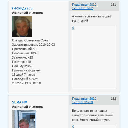
Поделиться
2010-
161
Леонид2908
12-01 16:16:02
Активный участник
А может всё таки на море?
На 10 дней.
0
Откуда:
Советский Союз
Зарегистрирован
: 2010-10-03
Приглашений:
0
Сообщений:
1039
Уважение:
+23
Позитив:
+48
Пол:
Мужской
Провел на форуме:
18 дней 7 часов
Последний визит:
2022-12-19 03:01:58
Поделиться
2010-
162
SERAFIM
12-01 18:26:39
Активный участник
Вряд ли кто то из наших
сможет вырваться на такой
срок.Это ж считай отпуск.
0