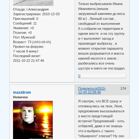
Только выбрасывали Ивана
Ивановича (мешок
Откуда:
г.Александрия
загруженый камнями до веса
Зарегистрирован
: 2010-12-03
Приглашений:
0
80 кг) . Личный состав ,
Сообщений:
11
свободный от выполнения
Уважение:
+0
б.з.собрали на территории в
Позитив:
+0
одном месте и на эту группу
Пол:
Мужской
в-т выполняет заход и
Возраст:
73
[1953-08-05]
производит выброску , в
Провел на форуме:
момент открытия парашюта
7 часов 9 минут
мешок разрывается и масса
Последний визит:
камней несется к земле :
2011-10-22 21:47:46
разбегались все очень
шустро и никто не пострадал.
0
Поделиться
2010-
174
maxidrom
12-04 22:08:46
Новичок
Я смотрю, что ВСЕ сразу и
откликнулись на твое, Леня,
предложение высказываться
о месте предстоящей
встречи! Предложений - хоть
отбавляй, даже и не знаешь
что и выбрать с такого
"обширного" списка!? Ну оно