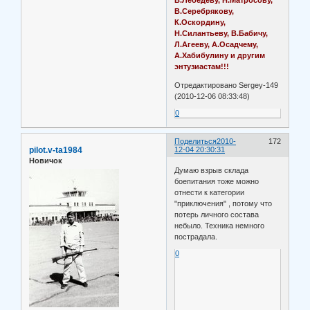
В.Лебедеву, Н.Матросову,
В.Серебрякову,
К.Оскордину,
Н.Силантьеву, В.Бабичу,
Л.Агееву, А.Осадчему,
А.Хабибулину и другим
энтузиастам!!!
Отредактировано Sergey-149
(2010-12-06 08:33:48)
0
Поделиться
2010-
172
pilot.v-ta1984
12-04 20:30:31
Новичок
Думаю взрыв склада
боепитания тоже можно
отнести к категории
"приключения" , потому что
потерь личного состава
небыло. Техника немного
пострадала.
0