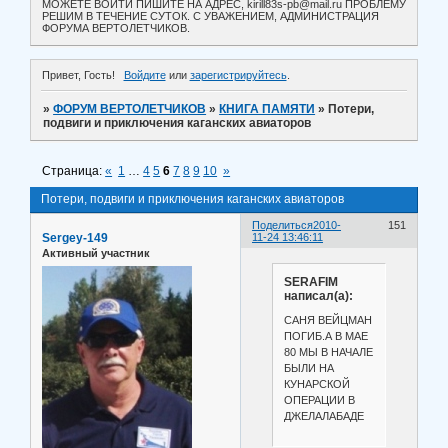
МОЖЕТЕ ВОЙТИ ПИШИТЕ НА АДРЕС, kirill83s-pb@mail.ru ПРОБЛЕМУ
РЕШИМ В ТЕЧЕНИЕ СУТОК. С УВАЖЕНИЕМ, АДМИНИСТРАЦИЯ
ФОРУМА ВЕРТОЛЕТЧИКОВ.
Привет, Гость!
Войдите
или
зарегистрируйтесь
.
»
ФОРУМ ВЕРТОЛЕТЧИКОВ
»
КНИГА ПАМЯТИ
»
Потери,
подвиги и приключения каганских авиаторов
Страница:
«
1
…
4
5
6
7
8
9
10
»
Потери, подвиги и приключения каганских авиаторов
Поделиться
2010-
151
Sergey-149
11-24 13:46:11
Активный участник
SERAFIM
написал(а):
САНЯ ВЕЙЦМАН
ПОГИБ.А В МАЕ
80 МЫ В НАЧАЛЕ
БЫЛИ НА
КУНАРСКОЙ
ОПЕРАЦИИ В
ДЖЕЛАЛАБАДЕ