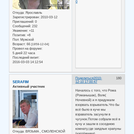
0
Откуда:
Ярославль
Зарегистрирован
: 2010-03-12
Приглашений:
0
Сообщений:
232
Уважение:
+11
Позитив:
+8
Пол:
Мужской
Возраст:
66
[1959-12-04]
Провел на форуме:
5 дней 22 часа
Последний визит:
2016-03-03 14:12:54
Поделиться
2010-
180
SERAFIM
12-10 17:00:47
Активный участник
Началось с того, что Рома
(Романышак), Волк(
Ночевной) и я придумали
взорвать взрыватель.Что бы
всё было в куче мы
взраватель засунули в
чугунок.Потом собрали всё в
кучу и зашли в соседнюю
комнату,где заядлые храпуны
Откуда:
ВЯЗЬМА , СМОЛЕНСКОЙ
(картёжники)