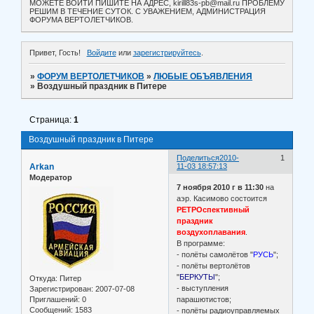
МОЖЕТЕ ВОЙТИ ПИШИТЕ НА АДРЕС, kirill83s-pb@mail.ru ПРОБЛЕМУ
РЕШИМ В ТЕЧЕНИЕ СУТОК. С УВАЖЕНИЕМ, АДМИНИСТРАЦИЯ
ФОРУМА ВЕРТОЛЕТЧИКОВ.
Привет, Гость!
Войдите
или
зарегистрируйтесь
.
»
ФОРУМ ВЕРТОЛЕТЧИКОВ
»
ЛЮБЫЕ ОБЪЯВЛЕНИЯ
»
Воздушный праздник в Питере
Страница:
1
Воздушный праздник в Питере
Поделиться
2010-
1
Arkan
11-03 18:57:13
Модератор
7 ноября 2010 г в 11:30
на
аэр. Касимово состоится
РЕТРОспективный
праздник
воздухоплавания
.
В программе:
- полёты самолётов "
РУСЬ
";
- полёты вертолётов
"
БЕРКУТЫ
";
Откуда:
Питер
- выступления
Зарегистрирован
: 2007-07-08
Приглашений:
0
парашютистов;
Сообщений:
1583
- полёты радиоуправляемых