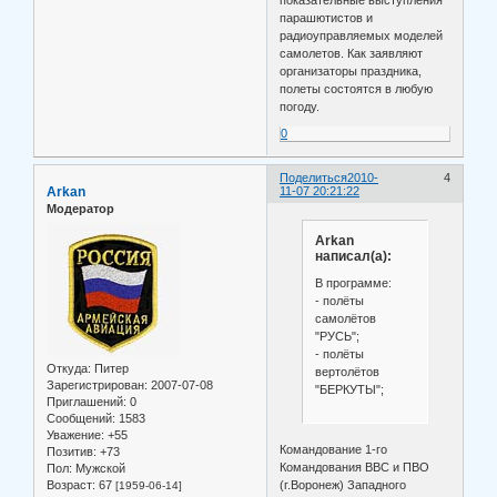
парашютистов и
радиоуправляемых моделей
самолетов. Как заявляют
организаторы праздника,
полеты состоятся в любую
погоду.
0
Поделиться
2010-
4
Arkan
11-07 20:21:22
Модератор
Arkan
написал(а):
В программе:
- полёты
самолётов
"РУСЬ";
- полёты
Откуда:
Питер
вертолётов
Зарегистрирован
: 2007-07-08
"БЕРКУТЫ";
Приглашений:
0
Сообщений:
1583
Уважение:
+55
Командование 1-го
Позитив:
+73
Командования ВВС и ПВО
Пол:
Мужской
Возраст:
67
(г.Воронеж) Западного
[1959-06-14]