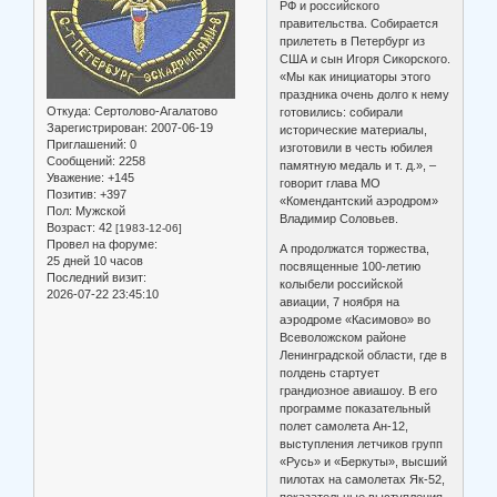
РФ и российского
правительства. Собирается
прилететь в Петербург из
США и сын Игоря Сикорского.
«Мы как инициаторы этого
праздника очень долго к нему
Откуда:
Сертолово-Агалатово
готовились: собирали
Зарегистрирован
: 2007-06-19
исторические материалы,
Приглашений:
0
изготовили в честь юбилея
Сообщений:
2258
памятную медаль и т. д.», –
Уважение:
+145
говорит глава МО
Позитив:
+397
«Комендантский аэродром»
Пол:
Мужской
Владимир Соловьев.
Возраст:
42
[1983-12-06]
Провел на форуме:
А продолжатся торжества,
25 дней 10 часов
посвященные 100-летию
Последний визит:
колыбели российской
2026-07-22 23:45:10
авиации, 7 ноября на
аэродроме «Касимово» во
Всеволожском районе
Ленинградской области, где в
полдень стартует
грандиозное авиашоу. В его
программе показательный
полет самолета Ан-12,
выступления летчиков групп
«Русь» и «Беркуты», высший
пилотах на самолетах Як-52,
показательные выступления