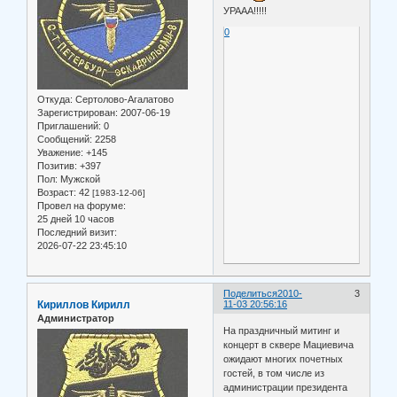
УРААА!!!!!
0
Откуда:
Сертолово-Агалатово
Зарегистрирован
: 2007-06-19
Приглашений:
0
Сообщений:
2258
Уважение:
+145
Позитив:
+397
Пол:
Мужской
Возраст:
42
[1983-12-06]
Провел на форуме:
25 дней 10 часов
Последний визит:
2026-07-22 23:45:10
Поделиться
2010-
3
Кириллов Кирилл
11-03 20:56:16
Администратор
На праздничный митинг и
концерт в сквере Мациевича
ожидают многих почетных
гостей, в том числе из
администрации президента