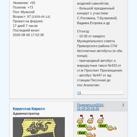
Уважение:
+55
моделей самолётов;
Позитив:
+73
- большой праздничный
Пол:
Мужской
концерт с участием
Возраст:
67
[1959-06-14]
С.Рогожина, Т.Булановой,
Провел на форуме:
Вадима Егорова и др
17 дней 7 часов
Последний визит:
Отъезд:
2026-08-06 17:02:38
- 10:30 от каждого
Муниципального совета
Приморского района СПб
бесплатные автобусы (в оба
конца);
- пригородный автобус и
маршрутные такси №433 от
ст.м Проспект Просвещения;
- автобус №447 от жд
станции Песочная до
пос.Агалатово
+1
Поделиться
2010-
2
Кириллов Кирилл
11-03 20:16:26
Администратор