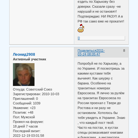
ездить по Харькову без
доверки. Сказали сразу -не
нарушай и не остановят!
Подтверждаю: НИ РАЗУ!! А в
РФ так само вже не прокатит!
0
Поделиться
2011-
8
Леонид2908
03-24 08:05:47
Активный участник
Попробуй не по Харькову, а
по Украине. И посмотришь за
какими кустами тебя
вычинят. Как шкурку с
барана. Особенно на
транзитных номерах
Откуда:
Советский Союз
Евросоюза. Я лично за рулём
Зарегистрирован
: 2010-10-03
на транзитах Евросоюза по
Приглашений:
0
России проехал с Твери до
Сообщений:
1039
Уважение:
+23
Ростова и ни разу не
Позитив:
+48
остановили. Хотелось бы
Пол:
Мужской
тебя увидеть в Украине. Знаю
Провел на форуме:
, что каждый пост твой.
18 дней 7 часов
Часто на постах, в кустах
Последний визит:
спецы розмахивают книгами
2022-12-19 03:01:58
и бумагами , а инспектора