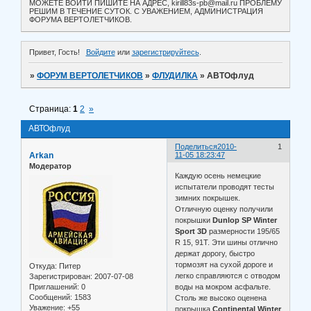
МОЖЕТЕ ВОЙТИ ПИШИТЕ НА АДРЕС, kirill83s-pb@mail.ru ПРОБЛЕМУ
РЕШИМ В ТЕЧЕНИЕ СУТОК. С УВАЖЕНИЕМ, АДМИНИСТРАЦИЯ
ФОРУМА ВЕРТОЛЕТЧИКОВ.
Привет, Гость!
Войдите
или
зарегистрируйтесь
.
»
ФОРУМ ВЕРТОЛЕТЧИКОВ
»
ФЛУДИЛКА
»
АВТОфлуд
Страница:
1
2
»
АВТОфлуд
Поделиться
2010-
1
Arkan
11-05 18:23:47
Модератор
Каждую осень немецкие
испытатели проводят тесты
зимних покрышек.
Отличную оценку получили
покрышки
Dunlop SP Winter
Sport 3D
размерности 195/65
R 15, 91T. Эти шины отлично
держат дорогу, быстро
тормозят на сухой дороге и
Откуда:
Питер
легко справляются с отводом
Зарегистрирован
: 2007-07-08
Приглашений:
0
воды на мокром асфальте.
Сообщений:
1583
Столь же высоко оценена
Уважение:
+55
покрышка
Continental Winter