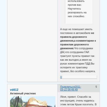
использовать
против вас.
Научитесь
реагировать на
них спокойно.
А еще не помешает иметь
постоянно в автомобиле
не
правила дорожного
движения,а комментарии к
правилам дорожного
движения
.Что сотрудники
ДАI,что сотрудники ГАИ
трактуют пункты правил так
как им выгодно,а имея на
руках комментарии ПДД Вы
оспорите их трактовку
правил, без особого напряга.
0
Поделиться
2011-
5
vd412
03-22 09:49:49
Активный участник
Лёня, привет. Спасибо за
инструкцию, очень надеюсь
этим летом Крым посетить. В