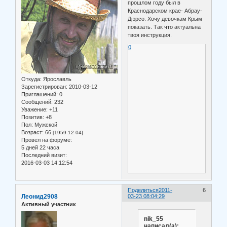
прошлом году был в
Краснодарском крае- Абрау-
Дюрсо. Хочу девочкам Крым
показать. Так что актуальна
твоя инструкция.
0
Откуда:
Ярославль
Зарегистрирован
: 2010-03-12
Приглашений:
0
Сообщений:
232
Уважение:
+11
Позитив:
+8
Пол:
Мужской
Возраст:
66
[1959-12-04]
Провел на форуме:
5 дней 22 часа
Последний визит:
2016-03-03 14:12:54
Поделиться
2011-
6
Леонид2908
03-23 08:04:29
Активный участник
nik_55
написал(а):