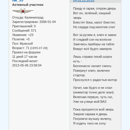
nik_55
Активный участник
Приду в гараж, открою дверь
Вот он, зелёный, хищный
Откуда:
Калининград
зверь
Зарегистрирован
: 2008-01-04
Блестят бока, капот блестит,
Приглашений:
0
Но сердце под капотом спит
Сообщений:
571
Уважение:
+23
Вот за рулем я, ключ в замке
Позитив:
+5
И сладкий сон на волоске
Пол:
Мужской
Зажглись приборы на табло
Возраст:
71
[1955-07-28]
Вокруг всё будто замерло
Провел на форуме:
11 дней 17 часов
Лишь справа тихий шорох
Последний визит:
есть -
2013-05-06 23:58:04
Бензонасос качает смесь
Повернут ключ, включен
стартер
Проснулся с радостью мотор
Урчит, как будто и не спал
(инжектор точно дело знал)
Включаю первую, чуть газ,
Уже на улице мой ВАЗ
Пока прогреется мой зверь
Закрою гаража я дверь
Погромче музыку включу,
Я ездить тихо не хочу