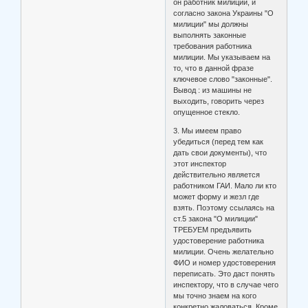
он работник милиции, и
согласно закона Украины "О
милиции" мы должны
выполнять законные
требования работника
милиции. Мы указываем на
то, что в данной фразе
ключевое слово "законные".
Вывод : из машины не
выходить, говорить через
опущенное стекло.
3. Мы имеем право
убедиться (перед тем как
дать свои документы), что
этот инспектор
действительно является
работником ГАИ. Мало ли кто
может форму и жезл где
взять. Поэтому ссылаясь на
ст.5 закона "О милиции"
ТРЕБУЕМ предъявить
удостоверение работника
милиции. Очень желательно
ФИО и номер удостоверения
переписать. Это даст понять
инспектору, что в случае чего
мы точно знаем на кого
конкретно жаловаться. Кроме