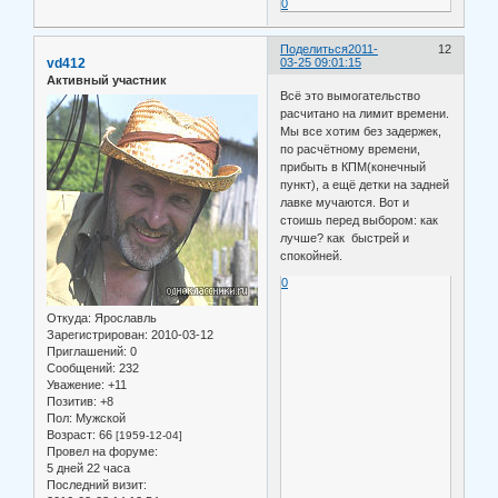
0
Поделиться
2011-
12
vd412
03-25 09:01:15
Активный участник
Всё это вымогательство
расчитано на лимит времени.
Мы все хотим без задержек,
по расчётному времени,
прибыть в КПМ(конечный
пункт), а ещё детки на задней
лавке мучаются. Вот и
стоишь перед выбором: как
лучше? как быстрей и
спокойней.
0
Откуда:
Ярославль
Зарегистрирован
: 2010-03-12
Приглашений:
0
Сообщений:
232
Уважение:
+11
Позитив:
+8
Пол:
Мужской
Возраст:
66
[1959-12-04]
Провел на форуме:
5 дней 22 часа
Последний визит: