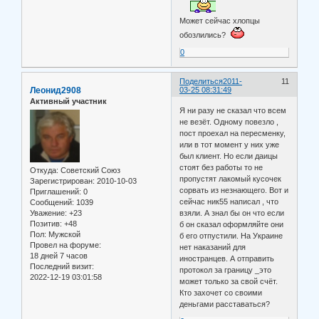
Может сейчас хлопцы
обозлились?
0
Поделиться
2011-
11
Леонид2908
03-25 08:31:49
Активный участник
Я ни разу не сказал что всем
не везёт. Одному повезло ,
пост проехал на пересменку,
или в тот момент у них уже
был клиент. Но если даицы
стоят без работы то не
Откуда:
Советский Союз
пропустят лакомый кусочек
Зарегистрирован
: 2010-10-03
сорвать из незнающего. Вот и
Приглашений:
0
сейчас ник55 написал , что
Сообщений:
1039
Уважение:
+23
взяли. А знал бы он что если
Позитив:
+48
б он сказал оформляйте они
Пол:
Мужской
б его отпустили. На Украине
Провел на форуме:
нет наказаний для
18 дней 7 часов
иностранцев. А отправить
Последний визит:
протокол за границу _это
2022-12-19 03:01:58
может только за свой счёт.
Кто захочет со своими
деньгами расставаться?