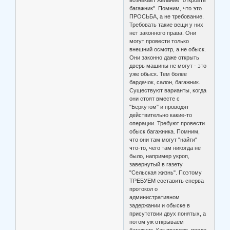
багажник". Помним, что это
ПРОСЬБА, а не требование.
Требовать такие вещи у них
нет законного права. Они
могут провести только
внешний осмотр, а не обыск.
Они законно даже открыть
дверь машины не могут - это
уже обыск. Тем более
бардачок, салон, багажник.
Существуют варианты, когда
они стоят вместе с
"Беркутом" и проводят
действительно какие-то
операции. Требуют провести
обыск багажника. Помним,
что они там могут "найти"
что-то, чего там никогда не
было, например укроп,
завернутый в газету
"Сельская жизнь". Поэтому
ТРЕБУЕМ составить сперва
протокол о
административном
задержании и обыске в
присутствии двух понятых, а
потом уж открываем
багажник. Как правило, после