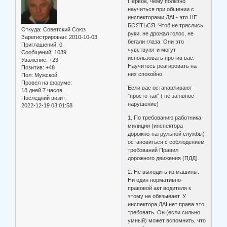
Первое, чему полезно
научиться при общении с
инспекторами ДАІ - это НЕ
БОЯТЬСЯ. Чтоб не тряслись
Откуда:
Советский Союз
руки, не дрожал голос, не
Зарегистрирован
: 2010-10-03
бегали глаза. Они это
Приглашений:
0
чувствуют и могут
Сообщений:
1039
использовать против вас.
Уважение:
+23
Научитесь реагировать на
Позитив:
+48
них спокойно.
Пол:
Мужской
Провел на форуме:
Если вас останавливают
18 дней 7 часов
"просто так" ( не за явное
Последний визит:
нарушение)
2022-12-19 03:01:58
1. По требованию работника
милиции (инспектора
дорожно-патрульной службы)
остановиться с соблюдением
требований Правил
дорожного движения (ПДД).
2. Не выходить из машины.
Ни один нормативно-
правовой акт водителя к
этому не обязывает. У
инспектора ДАІ нет права это
требовать. Он (если сильно
умный) может вспомнить, что