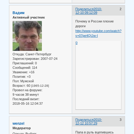
Поделиться
2010-
2
Вадим
12-10 09:12:09
Активный участник
Почему в России плохие
дороги
http://www.youtube.com/watch?
v=07pe4QIJw-I
0
Откуда:
Санкт-Петербург
Зарегистрирован
: 2007-07-24
Приглашений:
0
Сообщений:
114
Уважение:
+16
Позитив:
+3
Пол:
Мужской
Возраст:
60
[1965-12-28]
Провел на форуме:
9 часов 38 минут
Последний визит:
2018-05-16 12:04:37
Поделиться
2010-
3
wenzel
12-12 10:57:29
Модератор
Папа в руль вцепившись
Откуда:
Выборг