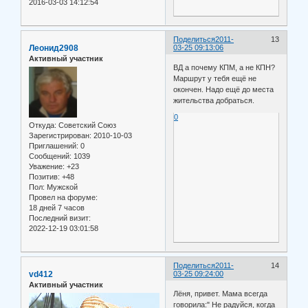
2016-03-03 14:12:54
Поделиться
2011-
13
Леонид2908
03-25 09:13:06
Активный участник
ВД а почему КПМ, а не КПН?
Маршрут у тебя ещё не
окончен. Надо ещё до места
жительства добраться.
0
Откуда:
Советский Союз
Зарегистрирован
: 2010-10-03
Приглашений:
0
Сообщений:
1039
Уважение:
+23
Позитив:
+48
Пол:
Мужской
Провел на форуме:
18 дней 7 часов
Последний визит:
2022-12-19 03:01:58
Поделиться
2011-
14
vd412
03-25 09:24:00
Активный участник
Лёня, привет. Мама всегда
говорила:" Не радуйся, когда