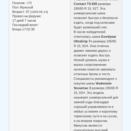
Позитив:
+73
Contact TS 830
размера
Пол:
Мужской
195/65 R 15, 91T. Эта
Возраст:
67
[1959-06-14]
универсальная шина
Провел на форуме:
позволит быстро и безопасно
17 дней 7 часов
ездить, когда под колесами
Последний визит:
будет размокший снег.
Вчера 17:02:38
В числе победителей
отметилась шина
Goodyear
UltraGrip 7+
размера 195/65
R 15, 91H. Она отлична
держит зимнюю дорогу и
позволит ездить быстро.
Низкий уровень шума и
малое сопротивление
качению помогли завоевать
отличные баллы в тесте.
Специалисты рекомендуют к
покупке шины
Vredestein
Snowtrac 3
размера 195/65 R
15, 91H. Эту модель
называют универсальной для
зимней езды благодаря
хорошей управляемости в
любых условиях и короткому
тормозному пути и на сухом,
и на мокром покрытии.
Минусом является
относительно высокий