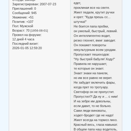
едет,
Зарегистрирован
: 2007-07-23
проклиная все на свете.
Приглашений:
0
Жмет педали, крутит ручки
Сообщений:
945
и орет: "Куда прешь сс...
Уважение:
+51
штучка!"
Позитив:
+107
Пол:
Мужской
Не боится папа пробки,
Возраст:
70
[1956-08-01]
он умелый, быстрый, ловкий.
Провел на форуме:
Он интеллигентно водит,
12 дней 4 часа
резко глохнет, вмиг заводит.
Последний визит:
Он покажет повороты
2026-01-05 12:59:20
некультурным всем уродам.
Пропускает пешеходов:
"Ну быстрей бабуля! Ходу!"
Правила не нарушает,
те которые он знает.
Знает знаки на панели,
но им все равно не верит.
Не забудет включить фары,
когда прет по тротуару.
Светофор он не пропустит.
Пропустил?! Да ну и ... с ним!
И на зебре им довольны,
если давит, то не больно.
Сами люди виноваты,
ходют-бродют где не надо!
Жмет всегда на тормоз лихо.
Красный весь, глаза навыкат.
В общем папа наш водитель,