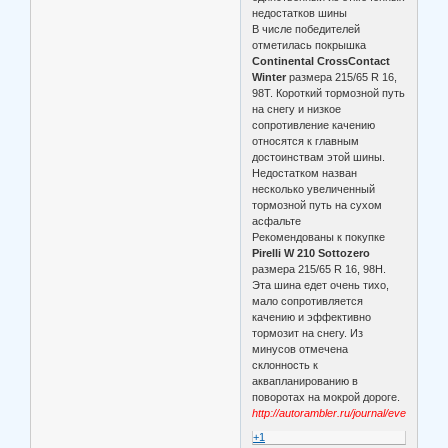
недостатков шины
В числе победителей
отметилась покрышка
Continental CrossContact
Winter
размера 215/65 R 16,
98T. Короткий тормозной путь
на снегу и низкое
сопротивление качению
относятся к главным
достоинствам этой шины.
Недостатком назван
несколько увеличенный
тормозной путь на сухом
асфальте
Рекомендованы к покупке
Pirelli W 210 Sottozero
размера 215/65 R 16, 98H.
Эта шина едет очень тихо,
мало сопротивляется
качению и эффективно
тормозит на снегу. Из
минусов отмечена
склонность к
аквапланированию в
поворотах на мокрой дороге.
http://autorambler.ru/journal/events/05
+1