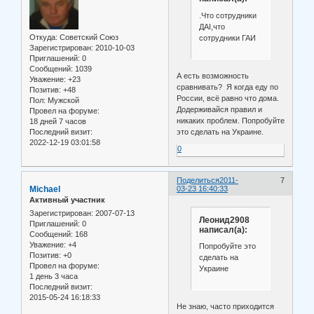
.Что сотрудники
ДАI,что
Откуда:
Советский Союз
сотрудники ГАИ
Зарегистрирован
: 2010-10-03
Приглашений:
0
Сообщений:
1039
А есть возможность
Уважение:
+23
сравнивать? Я когда еду по
Позитив:
+48
России, всё равно что дома.
Пол:
Мужской
Додерживайся правил и
Провел на форуме:
никаких проблем. Попробуйте
18 дней 7 часов
Последний визит:
это сделать на Украине.
2022-12-19 03:01:58
0
Поделиться
2011-
7
Michael
03-23 16:40:33
Активный участник
Зарегистрирован
: 2007-07-13
Леонид2908
Приглашений:
0
написал(а):
Сообщений:
168
Уважение:
+4
Попробуйте это
Позитив:
+0
сделать на
Провел на форуме:
Украине
1 день 3 часа
Последний визит:
2015-05-24 16:18:33
Не знаю, часто приходится