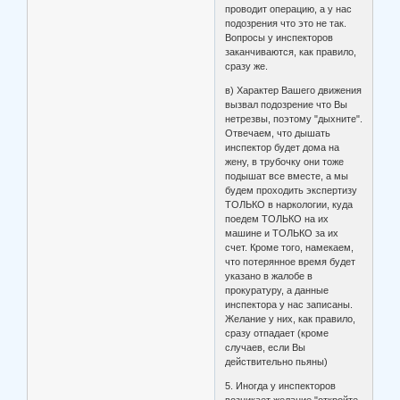
проводит операцию, а у нас
подозрения что это не так.
Вопросы у инспекторов
заканчиваются, как правило,
сразу же.
в) Характер Вашего движения
вызвал подозрение что Вы
нетрезвы, поэтому "дыхните".
Отвечаем, что дышать
инспектор будет дома на
жену, в трубочку они тоже
подышат все вместе, а мы
будем проходить экспертизу
ТОЛЬКО в наркологии, куда
поедем ТОЛЬКО на их
машине и ТОЛЬКО за их
счет. Кроме того, намекаем,
что потерянное время будет
указано в жалобе в
прокуратуру, а данные
инспектора у нас записаны.
Желание у них, как правило,
сразу отпадает (кроме
случаев, если Вы
действительно пьяны)
5. Иногда у инспекторов
возникает желание "откройте