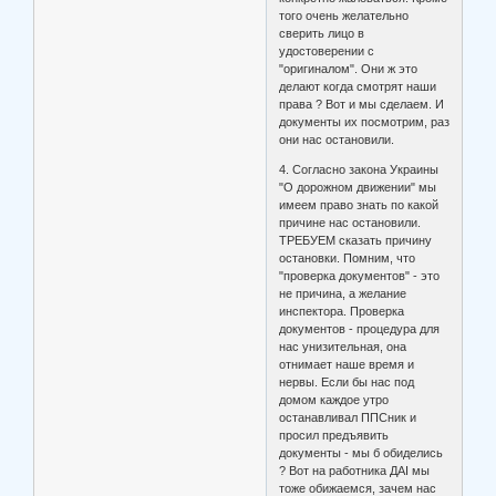
того очень желательно
сверить лицо в
удостоверении с
"оригиналом". Они ж это
делают когда смотрят наши
права ? Вот и мы сделаем. И
документы их посмотрим, раз
они нас остановили.
4. Согласно закона Украины
"О дорожном движении" мы
имеем право знать по какой
причине нас остановили.
ТРЕБУЕМ сказать причину
остановки. Помним, что
"проверка документов" - это
не причина, а желание
инспектора. Проверка
документов - процедура для
нас унизительная, она
отнимает наше время и
нервы. Если бы нас под
домом каждое утро
останавливал ППСник и
просил предъявить
документы - мы б обиделись
? Вот на работника ДАІ мы
тоже обижаемся, зачем нас