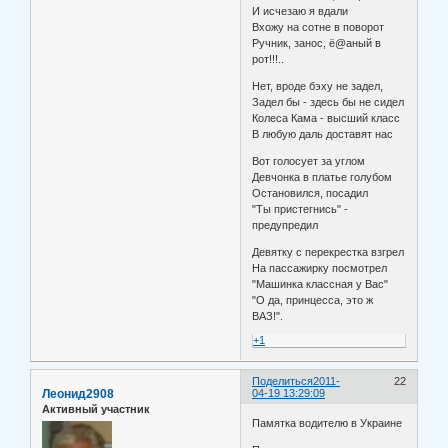
И исчезаю я вдали
Вхожу на сотне в поворот
Ручник, занос, ё@аный в
рот!!!..
Нет, вроде бэху не задел,
Задел бы - здесь бы не сидел
Колеса Кама - высший класс
В любую даль доставят нас
Вот голосует за углом
Девчонка в платье голубом
Остановился, посадил
"Ты пристегнись" -
предупредил
Девятку с перекрестка взгрел
На пассажирку посмотрел
"Машинка классная у Вас"
"О да, принцесса, это ж
ВАЗ!".
+1
Поделиться
2011-
22
Леонид2908
04-19 13:29:09
Активный участник
Памятка водителю в Украине