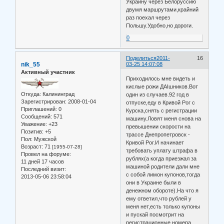
Украину через Белоруссию
двумя маршрутами,крайний
раз поехал через
Польшу.Удобно,но дороги.
0
Поделиться
2011-
16
nik_55
03-25 14:07:08
Активный участник
Приходилось мне видеть и
кислые рожи ДАIшников.Вот
Откуда:
Калининград
один из случаев.92 год в
Зарегистрирован
: 2008-01-04
отпуске,еду в Кривой Рог с
Приглашений:
0
Курска,снять с регистрации
Сообщений:
571
машину.Ловят меня снова на
Уважение:
+23
превышении скорости на
Позитив:
+5
трассе Днепропетровск -
Пол:
Мужской
Кривой Рог.И начинает
Возраст:
71
[1955-07-28]
требовать уплату штрафа в
Провел на форуме:
рублях(а когда приезжал за
11 дней 17 часов
машиной родители дали мне
Последний визит:
с собой лимон купонов,тогда
2013-05-06 23:58:04
они в Украине были в
денежном обороте).На что я
ему ответил,что рублей у
меня нет,есть только купоны
и пускай посмотрит на
регистрационные номера