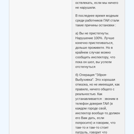
оствлекать, если мы ничего
не нарушили.
В последнее время модным
среди работников ГАИ стали
такие причины остановки :
а) Вы не пристегнуты.
Нарушение 100%. Лучше
конечно пристегиваться,
дольше проживете. Но в
крайнем случае можно
сообщить инспектору, что
пока он шел, вы успели
отстегнуться
б) Операция "Зброя-
Выбухивка". Это хорошая
отмазка, но не имеющая, как
правило, ничего общего с
реальностью. Как
устанавливается : звоним в
телефон доверия ГАИ (в
каждом городе свой,
инспектор вообще-то должен
его Вам дать, если
попросите) и говорим, что
там-то и там-то стоит
патруль, говорит что