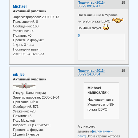
Поделиться
2011-
18
Michael
03-29 09:37:47
Активный участник
Наслышен, шо в Украине
Зарегистрирован
: 2007-07-13
литр 95-го вже ЕВРО
Приглашений:
0
Сообщений:
168
Во Янык газуе!
Уважение:
+4
Позитив:
+0
0
Провел на форуме:
1 день 3 часа
Последний визит:
2015-05-24 16:18:33
Поделиться
2011-
19
nik_55
03-29 14:30:54
Активный участник
Michael
написал(а):
Откуда:
Калининград
Зарегистрирован
: 2008-01-04
Наслышен, шо в
Приглашений:
0
Украине литр 95-
Сообщений:
571
го вже ЕВРО
Уважение:
+23
Позитив:
+5
Пол:
Мужской
Возраст:
71
[1955-07-28]
А у нас,что
Провел на форуме:
дешевый
[взломанный
11 дней 17 часов
сайт]
.Это в стране которая