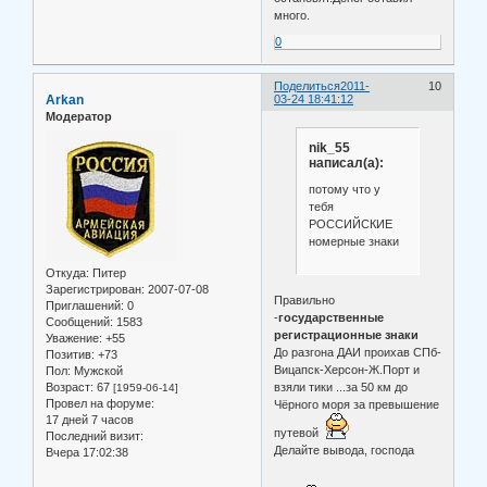
много.
0
Поделиться
2011-
10
Arkan
03-24 18:41:12
Модератор
nik_55
написал(а):
потому что у
тебя
РОССИЙСКИЕ
номерные знаки
Откуда:
Питер
Зарегистрирован
: 2007-07-08
Правильно
Приглашений:
0
-
государственные
Сообщений:
1583
регистрационные знаки
Уважение:
+55
До разгона ДАИ проихав СПб-
Позитив:
+73
Вицапск-Херсон-Ж.Порт и
Пол:
Мужской
Возраст:
67
взяли тики ...за 50 км до
[1959-06-14]
Провел на форуме:
Чёрного моря за превышение
17 дней 7 часов
путевой
Последний визит:
Делайте вывода, господа
Вчера 17:02:38