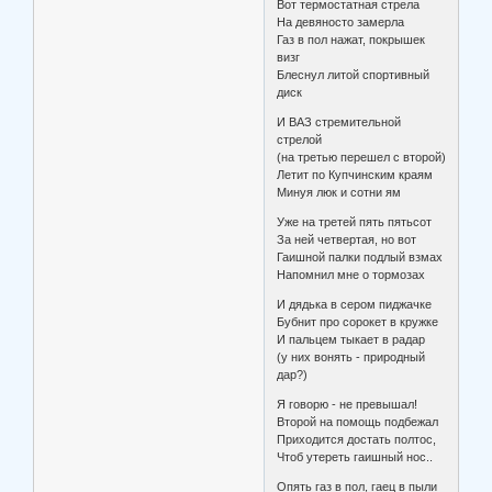
Вот термостатная стрела
На девяносто замерла
Газ в пол нажат, покрышек
визг
Блеснул литой спортивный
диск
И ВАЗ стремительной
стрелой
(на третью перешел с второй)
Летит по Купчинским краям
Минуя люк и сотни ям
Уже на третей пять пятьсот
За ней четвертая, но вот
Гаишной палки подлый взмах
Напомнил мне о тормозах
И дядька в сером пиджачке
Бубнит про сорокет в кружке
И пальцем тыкает в радар
(у них вонять - природный
дар?)
Я говорю - не превышал!
Второй на помощь подбежал
Приходится достать полтос,
Чтоб утереть гаишный нос..
Опять газ в пол, гаец в пыли