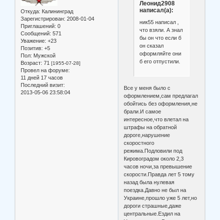
Леонид2908
написал(а):
Откуда:
Калининград
Зарегистрирован
: 2008-01-04
ник55 написал ,
Приглашений:
0
что взяли. А знал
Сообщений:
571
бы он что если б
Уважение:
+23
он сказал
Позитив:
+5
оформляйте они
Пол:
Мужской
б его отпустили.
Возраст:
71
[1955-07-28]
Провел на форуме:
11 дней 17 часов
Последний визит:
Все у меня было с
2013-05-06 23:58:04
оформлением,сам предлагал
обойтись без оформления,не
брали.И самое
интересное,что влетал на
штрафы на обратной
дороге,нарушение
скоростного
режима.Подловили под
Кировоградом около 2,3
часов ночи,за превышение
скорости.Правда лет 5 тому
назад была нулевая
поездка.Давно не был на
Украине,прошло уже 5 лет,но
дороги страшные,даже
центральные.Ездил на