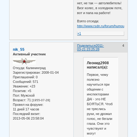
нет, не так — автолюбитель!
Визг колес, в холодном поте,
вот и папа на работе!
Взято отсюда:
http://www.rsdn.ru/forum/humour/406927
+1
Поделиться
2011-
4
nik_55
03-21 23:25:28
Активный участник
Леонид2908
написал(а):
Откуда:
Калининград
Зарегистрирован
: 2008-01-04
Первое, чему
Приглашений:
0
полезно
Сообщений:
571
научиться при
Уважение:
+23
общении с
Позитив:
+5
инспекторами
Пол:
Мужской
ДАІ - это НЕ
Возраст:
71
[1955-07-28]
БОЯТЬСЯ. Чтоб
Провел на форуме:
не тряслись
11 дней 17 часов
руки, не дрожал
Последний визит:
2013-05-06 23:58:04
голос, не бегали
глаза. Они это
чувствуют и
могут