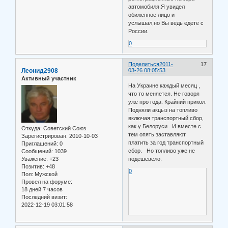
автомобиля.Я увидел
обиженное лицо и
услышал,но Вы ведь едете с
России.
0
Поделиться
2011-
17
Леонид2908
03-26 08:05:53
Активный участник
На Украине каждый месяц ,
что то меняется. Не говоря
уже про года. Крайний прикол.
Подняли акцыз на топливо
включая транспортный сбор,
как у Белоруси . И вместе с
Откуда:
Советский Союз
тем опять заставляют
Зарегистрирован
: 2010-10-03
платить за год транспортный
Приглашений:
0
сбор. Но топливо уже не
Сообщений:
1039
Уважение:
+23
подешевело.
Позитив:
+48
0
Пол:
Мужской
Провел на форуме:
18 дней 7 часов
Последний визит:
2022-12-19 03:01:58