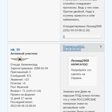
спокойно складывают
протоколы. Ведь у них план.
Притом двойной. Надо и
хоэяину привезти и себе
набанковать.
Отредактировано Леонид2908
(2011-03-24 08:11:16)
0
Поделиться
2011-
9
nik_55
03-24 10:24:27
Активный участник
Леонид2908
написал(а):
Откуда:
Калининград
Зарегистрирован
: 2008-01-04
Попробуйте это
Приглашений:
0
сделать на
Сообщений:
571
Украине.
Уважение:
+23
Позитив:
+5
Пол:
Мужской
Возраст:
71
[1955-07-28]
Знакомо мне.Даже не
Провел на форуме:
нарушая ППД,только потому
11 дней 17 часов
что у тебя РОССИЙСКИЕ
Последний визит:
номерные знаки на
2013-05-06 23:58:04
автомобиле тебя
остановят.Денег оставил