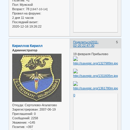
Позитив:
+2
Пол:
Мужской
Возраст:
78
[1947-10-14]
Провел на форуме:
2 дня 11 часов
Последний визит:
2020-12-16 19:26:22
Поделиться
2011-
5
Кириллов Кирилл
02-20 22:47:30
Администратор
19 февраля Прибылово
0
Откуда:
Сертолово-Агалатово
Зарегистрирован
: 2007-06-19
Приглашений:
0
Сообщений:
2258
Уважение:
+145
Позитив:
+397