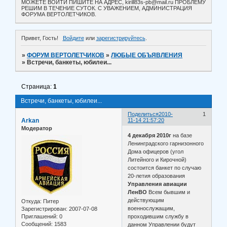
МОЖЕТЕ ВОЙТИ ПИШИТЕ НА АДРЕС, kirill83s-pb@mail.ru ПРОБЛЕМУ
РЕШИМ В ТЕЧЕНИЕ СУТОК. С УВАЖЕНИЕМ, АДМИНИСТРАЦИЯ
ФОРУМА ВЕРТОЛЕТЧИКОВ.
Привет, Гость!
Войдите
или
зарегистрируйтесь
.
»
ФОРУМ ВЕРТОЛЕТЧИКОВ
»
ЛЮБЫЕ ОБЪЯВЛЕНИЯ
»
Встречи, банкеты, юбилеи...
Страница:
1
Встречи, банкеты, юбилеи...
Поделиться
2010-
1
Arkan
11-14 21:57:20
Модератор
4 декабря 2010г
на базе
Ленинградского гарнизонного
Дома офицеров (угол
Литейного и Кирочной)
состоится банкет по случаю
20-летия образования
Управления авиации
ЛенВО
Всем бывшим и
действующим
Откуда:
Питер
военнослужащим,
Зарегистрирован
: 2007-07-08
Приглашений:
0
проходившим службу в
Сообщений:
1583
данном Управлении будут