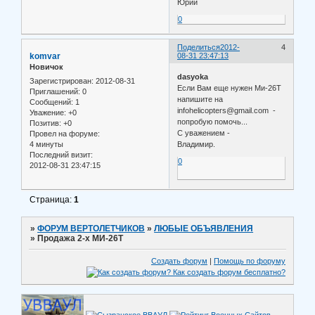
Юрий
0
Поделиться
2012-
4
komvar
08-31 23:47:13
Новичок
dasyoka
Зарегистрирован
: 2012-08-31
Если Вам еще нужен Ми-26Т
Приглашений:
0
напишите на
Сообщений:
1
infohelicopters@gmail.com -
Уважение:
+0
попробую помочь...
Позитив:
+0
С уважением -
Провел на форуме:
4 минуты
Владимир.
Последний визит:
0
2012-08-31 23:47:15
Страница:
1
»
ФОРУМ ВЕРТОЛЕТЧИКОВ
»
ЛЮБЫЕ ОБЪЯВЛЕНИЯ
»
Продажа 2-х МИ-26Т
Создать форум
|
Помощь по форуму