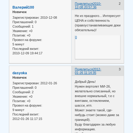
Поделиться
2010-
2
Валерий100
12-08 20:57:36
Новичок
Не из праздного... Интересует
Зарегистрирован
: 2010-12-08
ЦЕНА и собственность
Приглашений:
0
(правоустанавливающие доки
Сообщений:
1
обязательны)!
Уважение:
+0
Позитив:
+0
0
Провел на форуме:
5 минут
Последний визит:
2010-12-09 19:44:17
Поделиться
2012-
3
dasyoka
01-26 11:14:35
Новичок
Добрый День!
Зарегистрирован
: 2012-01-26
Нужен вертолет МИ-26,
Приглашений:
0
желательно списанный, но
Сообщений:
2
внешне нормальный, т.е с
Уважение:
+0
винтами, остеклением,
Позитив:
+0
шасси, итп.
Провел на форуме:
9 минут
Может знаете такой, где-
Последний визит:
нибудь стоит (можно даже за
2012-01-26 11:17:15
границей).
Буду благодарен за любую
информацию.