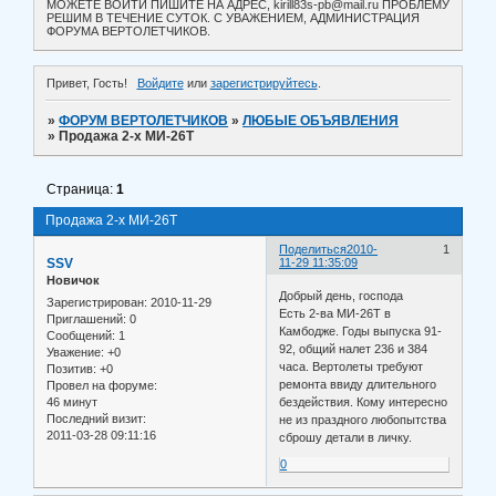
МОЖЕТЕ ВОЙТИ ПИШИТЕ НА АДРЕС, kirill83s-pb@mail.ru ПРОБЛЕМУ
РЕШИМ В ТЕЧЕНИЕ СУТОК. С УВАЖЕНИЕМ, АДМИНИСТРАЦИЯ
ФОРУМА ВЕРТОЛЕТЧИКОВ.
Привет, Гость!
Войдите
или
зарегистрируйтесь
.
»
ФОРУМ ВЕРТОЛЕТЧИКОВ
»
ЛЮБЫЕ ОБЪЯВЛЕНИЯ
»
Продажа 2-х МИ-26Т
Страница:
1
Продажа 2-х МИ-26Т
Поделиться
2010-
1
SSV
11-29 11:35:09
Новичок
Добрый день, господа
Зарегистрирован
: 2010-11-29
Есть 2-ва МИ-26Т в
Приглашений:
0
Камбодже. Годы выпуска 91-
Сообщений:
1
92, общий налет 236 и 384
Уважение:
+0
часа. Вертолеты требуют
Позитив:
+0
ремонта ввиду длительного
Провел на форуме:
46 минут
бездействия. Кому интересно
Последний визит:
не из праздного любопытства
2011-03-28 09:11:16
сброшу детали в личку.
0