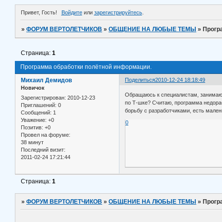
Привет, Гость!
Войдите
или
зарегистрируйтесь
.
»
ФОРУМ ВЕРТОЛЕТЧИКОВ
»
ОБЩЕНИЕ НА ЛЮБЫЕ ТЕМЫ
»
Прогр
Страница:
1
Программа обработки полётной информации.
Михаил Демидов
Поделиться
2010-12-24 18:18:49
Новичок
Обращаюсь к специалистам, занимающ
Зарегистрирован
: 2010-12-23
по Т-шке? Считаю, программа недора
Приглашений:
0
борьбу с разработчиками, есть мален
Сообщений:
1
Уважение:
+0
0
Позитив:
+0
Провел на форуме:
38 минут
Последний визит:
2011-02-24 17:21:44
Страница:
1
»
ФОРУМ ВЕРТОЛЕТЧИКОВ
»
ОБЩЕНИЕ НА ЛЮБЫЕ ТЕМЫ
»
Прогр