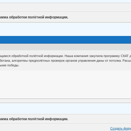
амма обработки полётной информации.
имся обработкой полётной информации. Наша компания закупила программу СКАТ для
ботана, алгоритмы предполётных проверок органов управления даны от потолка. Рас
ькие победы.
амма обработки полётной информации.
Создать фор