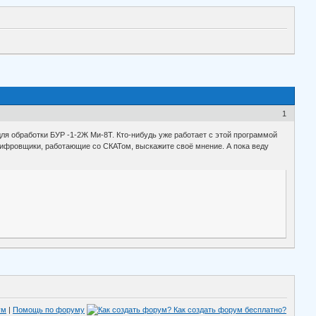
1
 обработки БУР -1-2Ж Ми-8Т. Кто-нибудь уже работает с этой программой
шифровщики, работающие со СКАТом, выскажите своё мнение. А пока веду
ум
|
Помощь по форуму