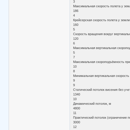
3
Максимальная скорость полета у земл
186
4
Крейсерская скорость полета у земли,
160
5
Скорость вращения вокруг вертикальн
120
6
Максимальная вертикальная скоропод
5
7
Максимальная скороподъёмность при
10
8
Минимальная вертикальная скорость 
9
9
Статический потолок висения без уче
1340
10
Динамический потолок, м
4800
11
Практический потолок (ограничение п
3000
12