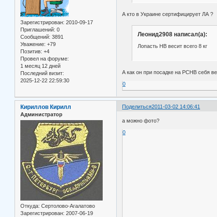
А кто в Украине сертифицирует ЛА ?
Зарегистрирован
: 2010-09-17
Приглашений:
0
Леонид2908 написал(а):
Сообщений:
3891
Уважение:
+79
Лопасть НВ весит всего 8 кг
Позитив:
+4
Провел на форуме:
1 месяц 12 дней
А как он при посадке на РСНВ себя ве
Последний визит:
2025-12-22 22:59:30
0
Кириллов Кирилл
Поделиться
2011-03-02 14:06:41
Администратор
а можно фото?
0
Откуда:
Сертолово-Агалатово
Зарегистрирован
: 2007-06-19