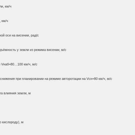
и, км/ч
 км/ч
ой оси на висении, рад/с
ъёмность у земли из режима висении, м/с
 Vнаб=80…100 км/ч, м/с
снижения при планировании на режиме авторотации на Vсн=80 км/ч, м/с
та влияния земли, м
о кислороду), м