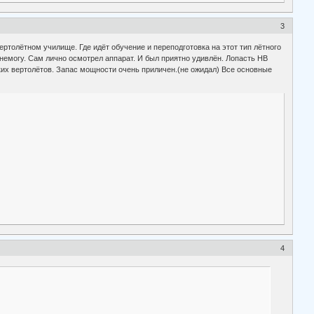
3
ртолётном училище. Где идёт обучение и переподготовка на этот тип лётного
ь немогу. Сам лично осмотрел аппарат. И был приятно удивлён. Лопасть НВ
ких вертолётов. Запас мощности очень приличен.(не ожидал) Все основные
4