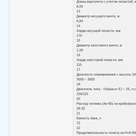
Длина вертолета с учетом лопастей, 
8,09
13
Диаметр несущего винта, м
6,84
14
Хорда несущей лопасти, мм
170
15
Диаметр хвостового винта, м
1,28
16
Хорда хвостовой лопасти, мм
115
17
Дальность планирования с высоты 10
3000 – 3500
18
Двигатель типа - «Subaru» EJ – 25, л.с
156/115
20
Расход топлива (Аи-95) на крейсерск
28-32
21
Емкость бака, л
72
22
Продолжительность полета на Н=0-50