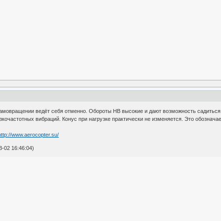
 самовращении ведёт себя отменно. Обороты НВ высокие и дают возможность садиться
низкочастотных вибраций. Конус при нагрузке практически не изменяется. Это обознач
http://www.aerocopter.su/
-02 16:46:04)