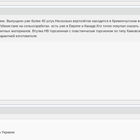
не. Выпущено уже более 40 штук.Несколько вертолётов находится в Кременчугском ве
Узбекистане на сельхозработах. есть уже в Европе и Канаде.Кто точно покупал сказат
позитных материалов. Втулка НВ торсионная с пластинчатым торсионом по типу Камовс
арантией изготовителя.
а Украине