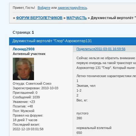
Привет, Гость!
Войдите
или
зарегистрируйтесь
.
»
ФОРУМ ВЕРТОЛЕТЧИКОВ
»
МАТЧАСТЬ
»
Двухместный вертолёт 
Страница:
1
Двухместный вертолёт "Глор"-Аэрокоптер131
Леонид2908
Поделиться
2011-03-01 16:59:56
Активный участник
Сейчас нельзя не обратить внимание
первую очередь на такой транспорт к
Аэрокоптер 131 "Глор". Который ныне
Летно-технические характеристики ле
1
Откуда:
Советский Союз
Экипаж, чел
Зарегистрирован
: 2010-10-03
1-2
Приглашений:
0
2
Сообщений:
1039
Вес, кг:
Уважение:
+23
Позитив:
+48
Пол:
Мужской
пустого
Провел на форуме:
390
18 дней 7 часов
Последний визит:
нормальный взлетный
2022-12-19 03:01:58
650