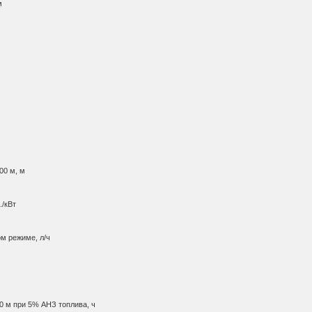
м
00 м, м
./кВт
ом режиме, л/ч
0 м при 5% АНЗ топлива, ч