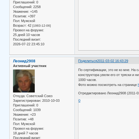
Приглашений:
0
Сообщений:
2258
Уважение:
+145
Позитив:
+397
Пол:
Мужской
Возраст:
42
[1983-12-06]
Провел на форуме:
25 дней 10 часов
Последний визит:
2026-07-22 23:45:10
Леонид2908
Поделиться
2011-03-02 16:43:29
Активный участник
По сертификации, это не ко мне. На
конструктора увели его от тряски и 
1000 часов.
Фото можно посмотреть на странице
Отредактировано Леонид2908 (2011-03
Откуда:
Советский Союз
Зарегистрирован
: 2010-10-03
0
Приглашений:
0
Сообщений:
1039
Уважение:
+23
Позитив:
+48
Пол:
Мужской
Провел на форуме:
18 дней 7 часов
Последний визит: