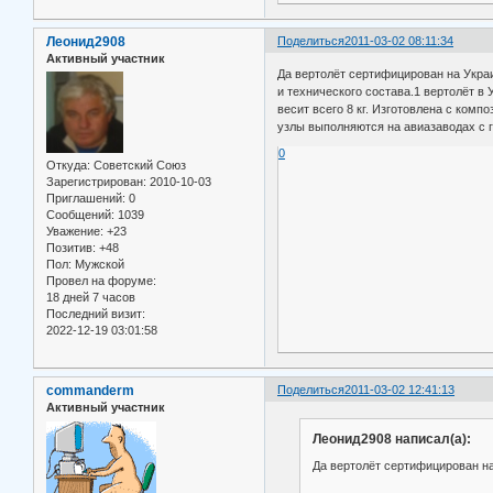
Леонид2908
Поделиться
2011-03-02 08:11:34
Активный участник
Да вертолёт сертифицирован на Украи
и технического состава.1 вертолёт в 
весит всего 8 кг. Изготовлена с ком
узлы выполняются на авиазаводах с г
0
Откуда:
Советский Союз
Зарегистрирован
: 2010-10-03
Приглашений:
0
Сообщений:
1039
Уважение:
+23
Позитив:
+48
Пол:
Мужской
Провел на форуме:
18 дней 7 часов
Последний визит:
2022-12-19 03:01:58
commanderm
Поделиться
2011-03-02 12:41:13
Активный участник
Леонид2908 написал(а):
Да вертолёт сертифицирован н