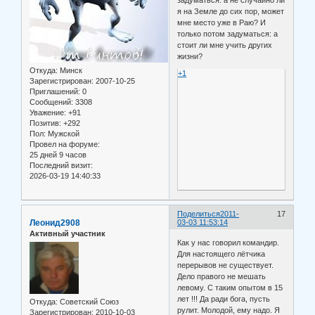
я на Земле до сих пор, может
мне место уже в Раю? И
только потом задуматься: а
стоит ли мне учить других
жизни?
Откуда:
Минск
+1
Зарегистрирован
: 2007-10-25
Приглашений:
0
Сообщений:
3308
Уважение:
+91
Позитив:
+292
Пол:
Мужской
Провел на форуме:
25 дней 9 часов
Последний визит:
2026-03-19 14:40:33
Поделиться
2011-
17
Леонид2908
03-03 11:53:14
Активный участник
Как у нас говорил командир.
Для настоящего лётчика
перерывов не существует.
Дело правого не мешать
левому. С таким опытом в 15
лет !!! Да ради бога, пусть
Откуда:
Советский Союз
рулит. Молодой, ему надо. Я
Зарегистрирован
: 2010-10-03