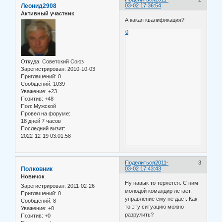
Леонид2908
03-02 17:36:54
Активный участник
А какая квалификация?
0
Откуда:
Советский Союз
Зарегистрирован
: 2010-10-03
Приглашений:
0
Сообщений:
1039
Уважение:
+23
Позитив:
+48
Пол:
Мужской
Провел на форуме:
18 дней 7 часов
Последний визит:
2022-12-19 03:01:58
Поделиться
2011-
3
Полковник
03-02 17:43:43
Новичок
Ну навык то теряется. С ним
Зарегистрирован
: 2011-02-26
молодой командир летает,
Приглашений:
0
управление ему не дает. Как
Сообщений:
8
то эту ситуацию можно
Уважение:
+0
разрулить?
Позитив:
+0