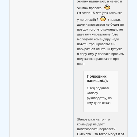
экипаж назначают, а не его в
экипаж правака.
Отлетав 15 лет (так какой же
у него налёт?
) правак
даже напрягаться не будет по
поводу того, что командир не
даёт ему управление. Это
молодому командиру надо
потеть, тренироваться и
набираться опыта. И тут уже
в пору ему у правака просить
подсказок и рассказов про
опыт.
Полковник
написал(а):
Отец подавал
жалобу
руководству, но
ему дали отказ.
Жаловался на то что
командир не дает
пилотировать вертолет?
Смехота... за такое могут и от