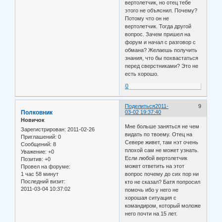
вертолетчик, но отец тебе
этого не объяснил. Почему?
Потому что он не
вертолетчик. Тогда другой
вопрос. Зачем пришел на
форум и начал с разговор с
обмана? Желаешь получить
знания, что бы похвастаться
перед сверстниками? Это не
есть хорошо.
0
Поделиться
2011-
9
Полковник
03-02 19:37:40
Новичок
Мне больше заняться не чем
Зарегистрирован
: 2011-02-26
видать по твоему. Отец на
Приглашений:
0
Севере живет, там нэт очень
Сообщений:
8
плохой сам не может узнать.
Уважение:
+0
Если любой вертолетчик
Позитив:
+0
может ответить на этот
Провел на форуме:
1 час 58 минут
вопрос почему до сих пор ни
Последний визит:
кто не сказал? Батя попросил
2011-03-04 10:37:02
помочь ибо у него не
хорошая ситуация с
командиром, который моложе
него почти на 15 лет.