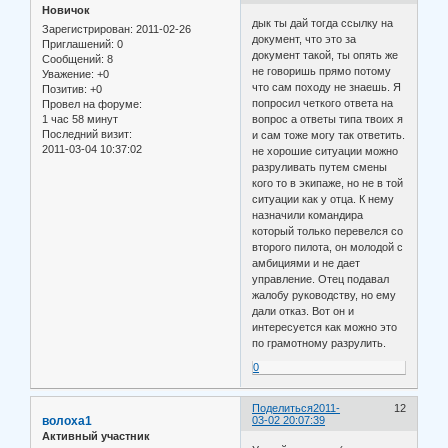
Новичок
дык ты дай тогда ссылку на
Зарегистрирован
: 2011-02-26
документ, что это за
Приглашений:
0
документ такой, ты опять же
Сообщений:
8
не говоришь прямо потому
Уважение:
+0
что сам походу не знаешь. Я
Позитив:
+0
попросил четкого ответа на
Провел на форуме:
1 час 58 минут
вопрос а ответы типа твоих я
Последний визит:
и сам тоже могу так ответить.
2011-03-04 10:37:02
не хорошие ситуации можно
разруливать путем смены
кого то в экипаже, но не в той
ситуации как у отца. К нему
назначили командира
который только перевелся со
второго пилота, он молодой с
амбициями и не дает
управление. Отец подавал
жалобу руководству, но ему
дали отказ. Вот он и
интересуется как можно это
по грамотному разрулить.
0
Поделиться
2011-
12
волоха1
03-02 20:07:39
Активный участник