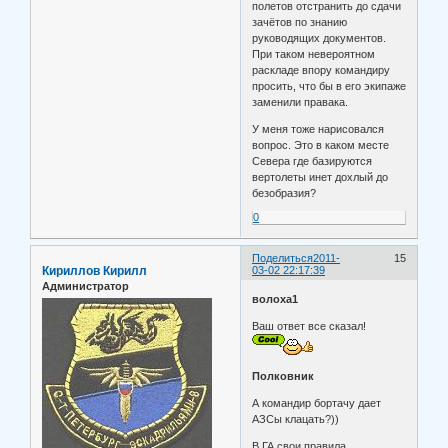
полетов отстранить до сдачи
зачётов по знанию
руководящих документов.
При таком невероятном
раскладе впору командиру
просить, что бы в его экипаже
заменили правака.
У меня тоже нарисовался
вопрос. Это в каком месте
Севера где базируются
вертолеты инет дохлый до
безобразия?
0
Поделиться
2011-
15
Кириллов Кирилл
03-02 22:17:39
Администратор
волоха1
Ваш ответ все сказал!
Полковник
А командир бортачу дает
АЗСы клацать?))
В ГА свои правила.