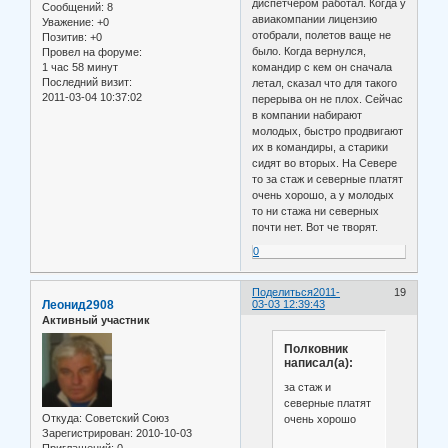
диспетчером работал. Когда у
Сообщений:
8
авиакомпании лицензию
Уважение:
+0
отобрали, полетов ваще не
Позитив:
+0
было. Когда вернулся,
Провел на форуме:
1 час 58 минут
командир с кем он сначала
Последний визит:
летал, сказал что для такого
2011-03-04 10:37:02
перерыва он не плох. Сейчас
в компании набирают
молодых, быстро продвигают
их в командиры, а старики
сидят во вторых. На Севере
то за стаж и северные платят
очень хорошо, а у молодых
то ни стажа ни северных
почти нет. Вот че творят.
0
Поделиться
2011-
19
Леонид2908
03-03 12:39:43
Активный участник
Полковник
написал(а):
за стаж и
северные платят
Откуда:
Советский Союз
очень хорошо
Зарегистрирован
: 2010-10-03
Приглашений:
0