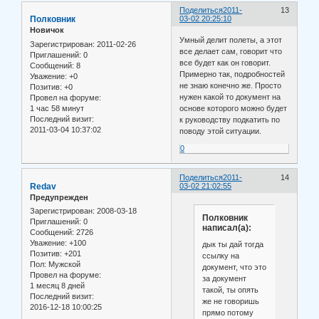
Поделиться
2011-
13
Полковник
03-02 20:25:10
Новичок
Умный делит полеты, а этот
Зарегистрирован
: 2011-02-26
все делает сам, говорит что
Приглашений:
0
все будет как он говорит.
Сообщений:
8
Примерно так, подробностей
Уважение:
+0
не знаю конечно же. Просто
Позитив:
+0
нужен какой то документ на
Провел на форуме:
1 час 58 минут
основе которого можно будет
Последний визит:
к руководству подкатить по
2011-03-04 10:37:02
поводу этой ситуации.
0
Поделиться
2011-
14
Redav
03-02 21:02:55
Предупрежден
Зарегистрирован
: 2008-03-18
Полковник
Приглашений:
0
написал(а):
Сообщений:
2726
Уважение:
+100
дык ты дай тогда
Позитив:
+201
ссылку на
Пол:
Мужской
документ, что это
Провел на форуме:
за документ
1 месяц 8 дней
такой, ты опять
Последний визит:
же не говоришь
2016-12-18 10:00:25
прямо потому