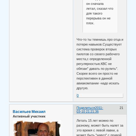
он сначала
летал, сказал что
для такого
перерыва он не
плох.
Что-то ты темнишь.про отца и
потерю навыков.Существует
система проверок вторых
пилотов со своего рабочего
места,с определенной
регулярностью.КВС не
обязан" давать по рулить".
Скорее всего он просто не
перспективен в данной
авиакомпании -надо искать
другую.
0
Поделиться
2011-
21
Васильев Михаил
03-10 21:21:36
Активный участник
Летать 15 лет можно по
разному, может быть налет за
это время с левой лавки, а
может быть "навоз" с правой