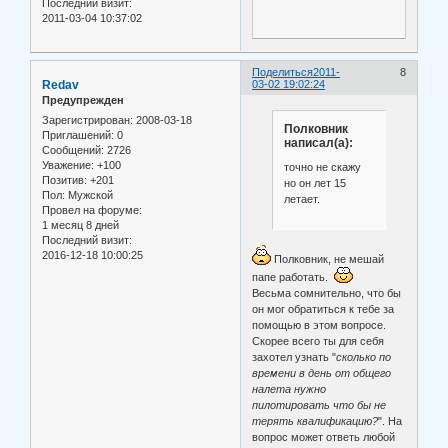
Последний визит:
2011-03-04 10:37:02
Поделиться
2011-
8
Redav
03-02 19:02:24
Предупрежден
Зарегистрирован
: 2008-03-18
Полковник
Приглашений:
0
написал(а):
Сообщений:
2726
Уважение:
+100
точно не скажу
Позитив:
+201
но он лет 15
Пол:
Мужской
летает.
Провел на форуме:
1 месяц 8 дней
Последний визит:
2016-12-18 10:00:25
Полковник, не мешай
папе работать.
Весьма сомнительно, что бы
он мог обратиться к тебе за
помощью в этом вопросе.
Скорее всего ты для себя
захотел узнать "
сколько по
времени в день от общего
налета нужно
пилотировать что бы не
терять квалификацию?
". На
вопрос может ответь любой