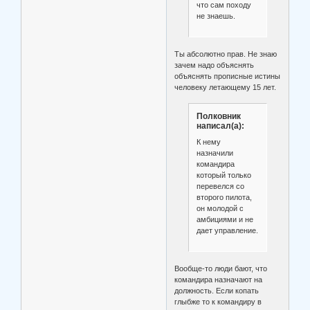
что сам походу
не знаешь.
Ты абсолютно прав. Не знаю
зачем надо объяснять
объяснять прописные истины
человеку летающему 15 лет.
Полковник
написал(а):
К нему
назначили
командира
который только
перевелся со
второго пилота,
он молодой с
амбициями и не
дает управление.
Вообще-то люди бают, что
командира назначают на
должность. Если копать
глыбже то к командиру в