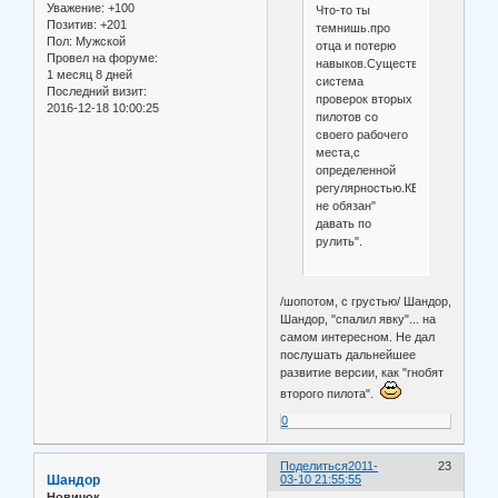
Уважение:
+100
Что-то ты
Позитив:
+201
темнишь.про
Пол:
Мужской
отца и потерю
Провел на форуме:
навыков.Существует
1 месяц 8 дней
система
Последний визит:
проверок вторых
2016-12-18 10:00:25
пилотов со
своего рабочего
места,с
определенной
регулярностью.КВС
не обязан"
давать по
рулить".
/шопотом, с грустью/ Шандор,
Шандор, "спалил явку"... на
самом интересном. Не дал
послушать дальнейшее
развитие версии, как "гнобят
второго пилота".
0
Поделиться
2011-
23
Шандор
03-10 21:55:55
Новичок