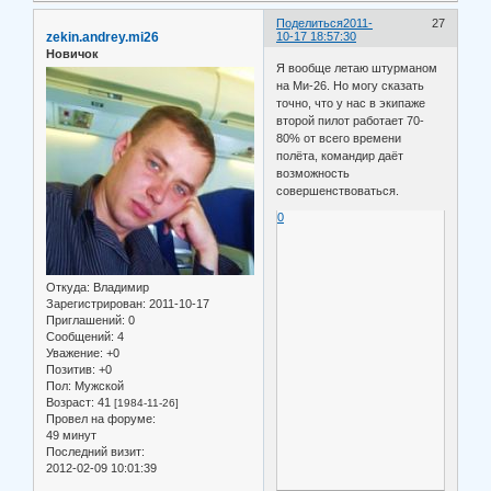
Поделиться
2011-
27
zekin.andrey.mi26
10-17 18:57:30
Новичок
Я вообще летаю штурманом
на Ми-26. Но могу сказать
точно, что у нас в экипаже
второй пилот работает 70-
80% от всего времени
полёта, командир даёт
возможность
совершенствоваться.
0
Откуда:
Владимир
Зарегистрирован
: 2011-10-17
Приглашений:
0
Сообщений:
4
Уважение:
+0
Позитив:
+0
Пол:
Мужской
Возраст:
41
[1984-11-26]
Провел на форуме:
49 минут
Последний визит:
2012-02-09 10:01:39