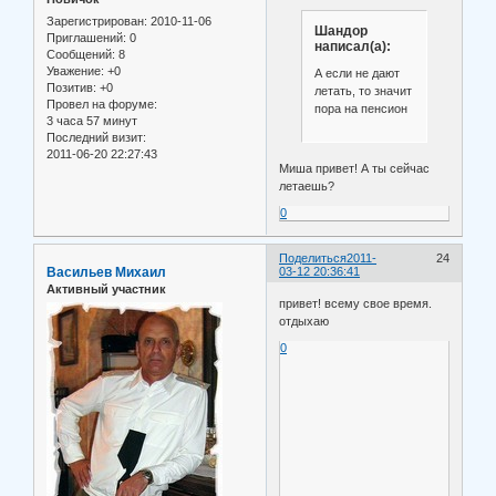
Зарегистрирован
: 2010-11-06
Шандор
Приглашений:
0
написал(а):
Сообщений:
8
Уважение:
+0
А если не дают
Позитив:
+0
летать, то значит
Провел на форуме:
пора на пенсион
3 часа 57 минут
Последний визит:
2011-06-20 22:27:43
Миша привет! А ты сейчас
летаешь?
0
Поделиться
2011-
24
Васильев Михаил
03-12 20:36:41
Активный участник
привет! всему свое время.
отдыхаю
0