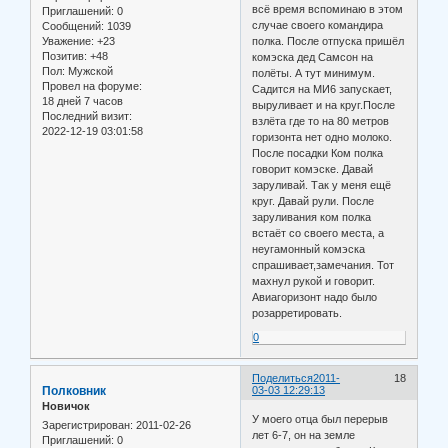
всё время вспоминаю в этом
Приглашений:
0
случае своего командира
Сообщений:
1039
Уважение:
+23
полка. После отпуска пришёл
Позитив:
+48
комэска дед Самсон на
Пол:
Мужской
полёты. А тут минимум.
Провел на форуме:
Садится на МИ6 запускает,
18 дней 7 часов
выруливает и на круг.После
Последний визит:
взлёта где то на 80 метров
2022-12-19 03:01:58
горизонта нет одно молоко.
После посадки Ком полка
говорит комэске. Давай
заруливай. Так у меня ещё
круг. Давай рули. После
заруливания ком полка
встаёт со своего места, а
неугамонный комэска
спрашивает,замечания. Тот
махнул рукой и говорит.
Авиагоризонт надо было
розарретировать.
0
Поделиться
2011-
18
Полковник
03-03 12:29:13
Новичок
У моего отца был перерыв
Зарегистрирован
: 2011-02-26
лет 6-7, он на земле
Приглашений:
0