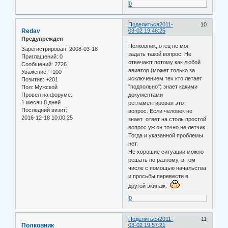
0
Поделиться
2011-
10
Redav
03-02 19:46:25
Предупрежден
Полковник, отец не мог
Зарегистрирован
: 2008-03-18
задать такой вопрос. Не
Приглашений:
0
отвечают потому как любой
Сообщений:
2726
авиатор (может только за
Уважение:
+100
исключением тех кто летает
Позитив:
+201
"подпольно") знает какими
Пол:
Мужской
Провел на форуме:
документами
1 месяц 8 дней
регламентирован этот
Последний визит:
вопрос. Если человек не
2016-12-18 10:00:25
знает ответ на столь простой
вопрос уж он точно не летчик.
Тогда и указанной проблемы
нет.
Не хорошие ситуации можно
решать по разному, в том
числе с помощью начальства
и просьбы перевести в
другой экипаж.
0
Поделиться
2011-
11
Полковник
03-02 19:57:21