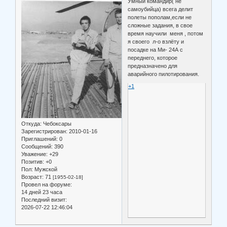
Умный командир( не
самоубийца) всега делит
полеты пополам,если не
сложные задания, в свое
время научили меня , потом
я своего л-о взлёту и
посадке на Ми- 24А с
переднего, которое
предназначено для
аварийного пилотирования.
+1
Откуда:
Чебоксары
Зарегистрирован
: 2010-01-16
Приглашений:
0
Сообщений:
390
Уважение:
+29
Позитив:
+0
Пол:
Мужской
Возраст:
71
[1955-02-18]
Провел на форуме:
14 дней 23 часа
Последний визит:
2026-07-22 12:46:04