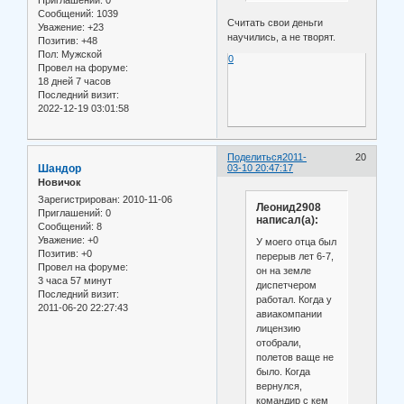
Сообщений:
1039
Считать свои деньги
Уважение:
+23
научились, а не творят.
Позитив:
+48
Пол:
Мужской
0
Провел на форуме:
18 дней 7 часов
Последний визит:
2022-12-19 03:01:58
Поделиться
2011-
20
Шандор
03-10 20:47:17
Новичок
Зарегистрирован
: 2010-11-06
Леонид2908
Приглашений:
0
написал(а):
Сообщений:
8
Уважение:
+0
У моего отца был
Позитив:
+0
перерыв лет 6-7,
Провел на форуме:
он на земле
3 часа 57 минут
диспетчером
Последний визит:
работал. Когда у
2011-06-20 22:27:43
авиакомпании
лицензию
отобрали,
полетов ваще не
было. Когда
вернулся,
командир с кем