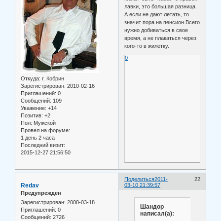
лавки, это большая разница.
А если не дают летать, то
значит пора на пенсион.Всего
нужно добиваться в свое
время, а не плакаться через
кого-то в жилетку.
0
Откуда:
г. Кобрин
Зарегистрирован
: 2010-02-16
Приглашений:
0
Сообщений:
109
Уважение:
+14
Позитив:
+2
Пол:
Мужской
Провел на форуме:
1 день 2 часа
Последний визит:
2015-12-27 21:56:50
Поделиться
2011-
22
Redav
03-10 21:39:57
Предупрежден
Зарегистрирован
: 2008-03-18
Шандор
Приглашений:
0
написал(а):
Сообщений:
2726