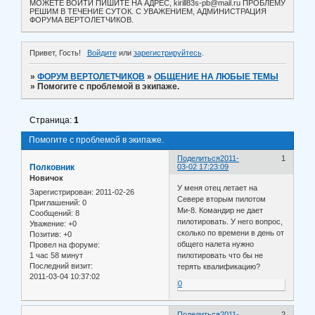
МОЖЕТЕ ВОЙТИ ПИШИТЕ НА АДРЕС, kirill83s-pb@mail.ru ПРОБЛЕМУ
РЕШИМ В ТЕЧЕНИЕ СУТОК. С УВАЖЕНИЕМ, АДМИНИСТРАЦИЯ
ФОРУМА ВЕРТОЛЕТЧИКОВ.
Привет, Гость!
Войдите
или
зарегистрируйтесь
.
»
ФОРУМ ВЕРТОЛЕТЧИКОВ
»
ОБЩЕНИЕ НА ЛЮБЫЕ ТЕМЫ
»
Помогите с проблемой в экипаже.
Страница:
1
Помогите с проблемой в экипаже.
Поделиться
2011-
1
Полковник
03-02 17:23:09
Новичок
У меня отец летает на
Зарегистрирован
: 2011-02-26
Севере вторым пилотом
Приглашений:
0
Ми-8. Командир не дает
Сообщений:
8
пилотировать. У него вопрос,
Уважение:
+0
сколько по времени в день от
Позитив:
+0
общего налета нужно
Провел на форуме:
1 час 58 минут
пилотировать что бы не
Последний визит:
терять квалификацию?
2011-03-04 10:37:02
0
Поделиться
2011-
2