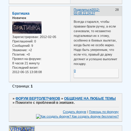
Поделиться
2012-
28
Братишка
02-08 21:24:27
Новичок
Всегда старался, чтобы
праваки брали ручку, а если
сачковали, то незаметно
подталкивал их к этому,
Зарегистрирован
: 2012-02-05
особенно в боевых вылетах,
Приглашений:
0
когда было не особо жарко.
Сообщений:
9
Надо быть уверенным, что
Уважение:
+2
Позитив:
+0
если что, правый до дому
Провел на форуме:
дотянет и успешно выполнит
8 часов 21 минуту
посадку.
Последний визит:
0
2012-06-15 13:08:08
Страница:
1
»
ФОРУМ ВЕРТОЛЕТЧИКОВ
»
ОБЩЕНИЕ НА ЛЮБЫЕ ТЕМЫ
»
Помогите с проблемой в экипаже.
Создать форум
|
Помощь по форуму