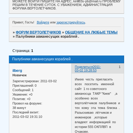
МОЖЕТЕ ВОЙТИ ПИШИТЕ НА АДРЕС, kirill83s-pb@mail.ru ПРОБЛЕМУ
РЕШИМ В ТЕЧЕНИЕ СУТОК. С УВАЖЕНИЕМ, АДМИНИСТРАЦИЯ
ФОРУМА ВЕРТОЛЕТЧИКОВ.
Привет, Гость!
Войдите
или
зарегистрируйтесь
.
»
ФОРУМ ВЕРТОЛЕТЧИКОВ
»
ОБЩЕНИЕ НА ЛЮБЫЕ ТЕМЫ
»
Палубники авианесущих кораблей .
Страница:
1
Палубники авианесущих кораблей .
Поделиться
2011-
1
ilberg
03-02 19:28:53
Новичок
Имею честь пригласить
Зарегистрирован
: 2011-03-02
всех посетить именной
Приглашений:
0
сайт 1 го советского
Сообщений:
1
авианосца ТАКР "Киев" ,а
Уважение:
+0
особенно всех
Позитив:
+0
вертолётчиков палубников и
Провел на форуме:
38 минут
тех кому эта тема близка .
Последний визит:
Разыскиваю лётчиков и
2011-03-02 19:31:10
инженеров ,которые
владеют информацией по
истории 555 ОКПЛВП в
Очакове.